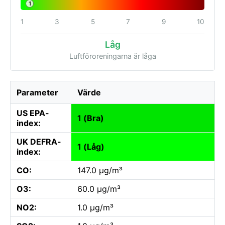
1
1
3
5
7
9
10
Låg
Luftföroreningarna är låga
Parameter
Värde
US EPA-
1 (Bra)
index:
UK DEFRA-
1 (Låg)
index:
CO:
147.0 µg/m³
O3:
60.0 µg/m³
NO2:
1.0 µg/m³