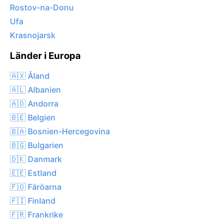
Rostov-na-Donu
Ufa
Krasnojarsk
Länder i Europa
🇦🇽 Åland
🇦🇱 Albanien
🇦🇩 Andorra
🇧🇪 Belgien
🇧🇦 Bosnien-Hercegovina
🇧🇬 Bulgarien
🇩🇰 Danmark
🇪🇪 Estland
🇫🇴 Färöarna
🇫🇮 Finland
🇫🇷 Frankrike