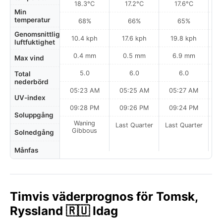
18.3°C
17.2°C
17.6°C
Min
temperatur
68%
66%
65%
Genomsnittlig
10.4 kph
17.6 kph
19.8 kph
luftfuktighet
0.4 mm
0.5 mm
6.9 mm
Max vind
5.0
6.0
6.0
Total
nederbörd
05:23 AM
05:25 AM
05:27 AM
0
UV-index
09:28 PM
09:26 PM
09:24 PM
Soluppgång
Waning
Last Quarter
Last Quarter
La
Gibbous
Solnedgång
Månfas
Timvis väderprognos för Tomsk,
Ryssland 🇷🇺 Idag