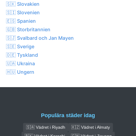
🇸🇰 Slovakien
🇸🇮 Slovenien
🇪🇸 Spanien
🇬🇧 Storbritannien
🇸🇯 Svalbard och Jan Mayen
🇸🇪 Sverige
🇩🇪 Tyskland
🇺🇦 Ukraina
🇭🇺 Ungern
Populära städer idag
🇸🇦 Vädret i Riyadh
🇰🇿 Vädret i Almaty
🇵🇰 Vädret i Karachi
🇨🇳 Vädret i Jieyang