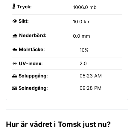
🌡️
Tryck:
1006.0 mb
👁️
Sikt:
10.0 km
🌧️
Nederbörd:
0.0 mm
☁️
Molntäcke:
10%
☀️
UV-index:
2.0
🌅
Soluppgång:
05:23 AM
🌇
Solnedgång:
09:28 PM
Hur är vädret i Tomsk just nu?