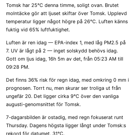
Tomsk har 25°C denna timme, soligt ovan. Brutet
molntäcke gör att ljuset skiftar över Tomsk. Upplevd
temperatur ligger något högre på 26°C. Luften känns
fuktig vid 65% luftfuktighet.
Luften är ren idag — EPA-index 1, med låg PM2.5 på
7. UV är lågt på 2 — inget solskydd behövs idag.
Gott om ljus idag, 16h 5m av det, från 05:23 AM till
09:28 PM.
Det finns 36% risk för regn idag, med omkring 0 mm i
prognosen. Torrt nu, men skurar ser troliga ut från
ungefär 20. Det ligger cirka 9°C över den vanliga
augusti-genomsnittet för Tomsk.
7-dagarsbilden är ostadig, med regn fokuserat runt
Thursday. Dagens högsta ligger långt under Tomsk:s
rekord för datumet, 31°C.