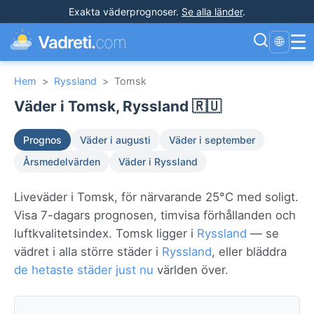
Exakta väderprognoser
.
Se alla länder
.
☰
Vadreti.
com
🌐
Hem
>
Ryssland
>
Tomsk
Väder i Tomsk, Ryssland 🇷🇺
Prognos
Väder i augusti
Väder i september
Årsmedelvärden
Väder i Ryssland
Liveväder i Tomsk, för närvarande 25°C med soligt.
Visa 7-dagars prognosen, timvisa förhållanden och
luftkvalitetsindex. Tomsk ligger i
Ryssland
— se
vädret i alla större städer i
Ryssland
, eller bläddra
de hetaste städer just nu
världen över.