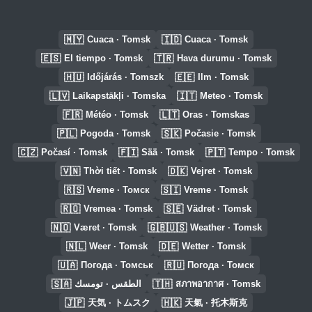
🇲🇾
🇮🇩
Cuaca · Tomsk
Cuaca · Tomsk
🇪🇸
🇹🇷
El tiempo · Tomsk
Hava durumu · Tomsk
🇭🇺
🇪🇪
Időjárás · Tomszk
Ilm · Tomsk
🇱🇻
🇮🇹
Laikapstākļi · Tomska
Meteo · Tomsk
🇫🇷
🇱🇹
Météo · Tomsk
Oras · Tomskas
🇵🇱
🇸🇰
Pogoda · Tomsk
Počasie · Tomsk
🇨🇿
🇫🇮
🇵🇹
Počasí · Tomsk
Sää · Tomsk
Tempo · Tomsk
🇻🇳
🇩🇰
Thời tiết · Tomsk
Vejret · Tomsk
🇷🇸
🇸🇮
Vreme · Томск
Vreme · Tomsk
🇷🇴
🇸🇪
Vremea · Tomsk
Vädret · Tomsk
🇳🇴
🇬🇧🇺🇸
Været · Tomsk
Weather · Tomsk
🇳🇱
🇩🇪
Weer · Tomsk
Wetter · Tomsk
🇺🇦
🇷🇺
Погода · Томськ
Погода · Томск
🇸🇦
🇹🇭
الطقس · تومسك
สภาพอากาศ · Tomsk
🇯🇵
🇭🇰
天気 · トムスク
天氣 · 托木斯克