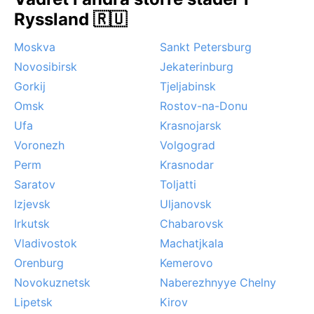
Noterbara väderfenomen inkluderar kraftiga
Ryssland 🇷🇺
snöstormar under vintern och den sibiriska dimman
som ibland lägger sig över floden. Permafrosten
Moskva
Sankt Petersburg
under marken påverkar stadsplaneringen och gör
Novosibirsk
Jekaterinburg
marken ojämn. Den mörka årstiden kring december
bjuder på få soltimmar, medan midsommartiden ger
Gorkij
Tjeljabinsk
vita nätter med långt dagsljus. För den som söker en
Omsk
Rostov-na-Donu
genuin sibirisk upplevelse är Tomsks extrema klimat
Ufa
Krasnojarsk
lika fascinerande som dess historia.
Voronezh
Volgograd
Perm
Krasnodar
Saratov
Toljatti
Izjevsk
Uljanovsk
Irkutsk
Chabarovsk
Vladivostok
Machatjkala
Orenburg
Kemerovo
Novokuznetsk
Naberezhnyye Chelny
Lipetsk
Kirov