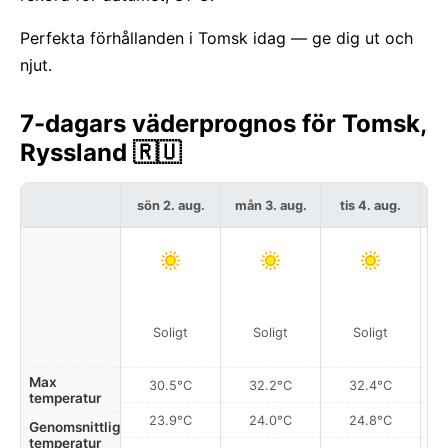
Perfekta förhållanden i Tomsk idag — ge dig ut och
njut.
7-dagars väderprognos för Tomsk,
Ryssland 🇷🇺
sön 2. aug.
mån 3. aug.
tis 4. aug.
o
Soligt
Soligt
Soligt
Max
30.5°C
32.2°C
32.4°C
temperatur
23.9°C
24.0°C
24.8°C
Genomsnittlig
temperatur