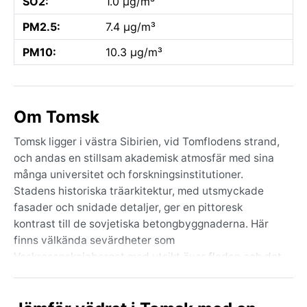
SO2:
1.0 µg/m³
PM2.5:
7.4 µg/m³
PM10:
10.3 µg/m³
Om Tomsk
Tomsk ligger i västra Sibirien, vid Tomflodens strand,
och andas en stillsam akademisk atmosfär med sina
många universitet och forskningsinstitutioner.
Stadens historiska träarkitektur, med utsmyckade
fasader och snidade detaljer, ger en pittoresk
kontrast till de sovjetiska betongbyggnaderna. Här
finns välkända sevärdheter som
Voskresenskajaberget med utsikt över floden och det
gamla handelskvarteret som fortfarande bär spår av
tsartidens handelsliv. Trots sin avlägsna placering är
Tomsk en levande kulturstad med teatrar, museer och