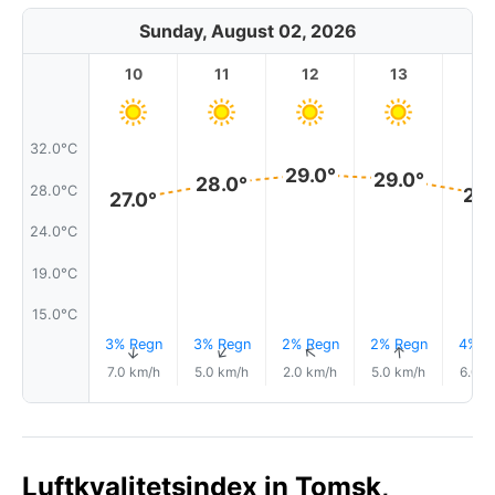
Sunday, August 02, 2026
10
11
12
13
1
32.0°C
29.0°
29.0°
28.0°
28.0°C
27.
27.0°
24.0°C
19.0°C
15.0°C
3% Regn
3% Regn
2% Regn
2% Regn
4% R
↑
↑
↑
↑
↑
7.0 km/h
5.0 km/h
2.0 km/h
5.0 km/h
6.0 k
Luftkvalitetsindex in Tomsk,