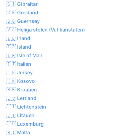
🇬🇮 Gibraltar
🇬🇷 Grekland
🇬🇬 Guernsey
🇻🇦 Heliga stolen (Vatikanstaten)
🇮🇪 Irland
🇮🇸 Island
🇮🇲 Isle of Man
🇮🇹 Italien
🇯🇪 Jersey
🇽🇰 Kosovo
🇭🇷 Kroatien
🇱🇻 Lettland
🇱🇮 Lichtenstein
🇱🇹 Litauen
🇱🇺 Luxemburg
🇲🇹 Malta