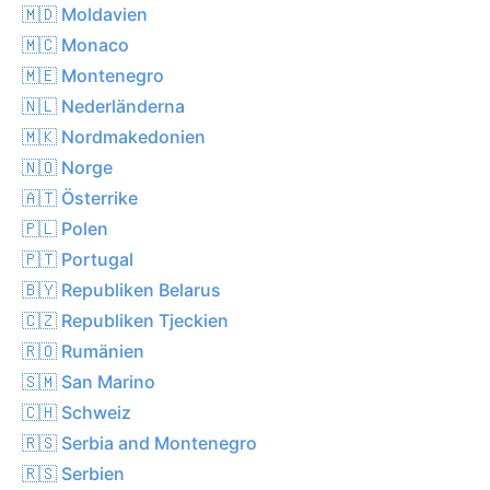
🇲🇩 Moldavien
🇲🇨 Monaco
🇲🇪 Montenegro
🇳🇱 Nederländerna
🇲🇰 Nordmakedonien
🇳🇴 Norge
🇦🇹 Österrike
🇵🇱 Polen
🇵🇹 Portugal
🇧🇾 Republiken Belarus
🇨🇿 Republiken Tjeckien
🇷🇴 Rumänien
🇸🇲 San Marino
🇨🇭 Schweiz
🇷🇸 Serbia and Montenegro
🇷🇸 Serbien