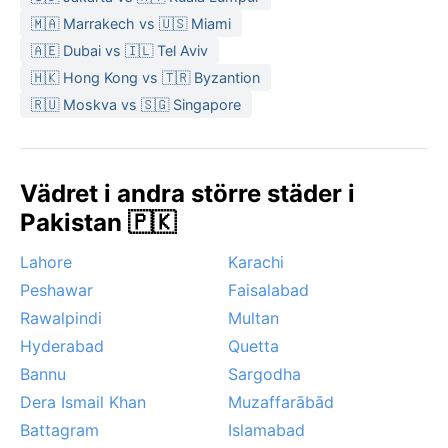
🇲🇦 Marrakech vs 🇺🇸 Miami
🇦🇪 Dubai vs 🇮🇱 Tel Aviv
🇭🇰 Hong Kong vs 🇹🇷 Byzantion
🇷🇺 Moskva vs 🇸🇬 Singapore
Vädret i andra större städer i
Pakistan 🇵🇰
Lahore
Karachi
Peshawar
Faisalabad
Rawalpindi
Multan
Hyderabad
Quetta
Bannu
Sargodha
Dera Ismail Khan
Muzaffarābād
Battagram
Islamabad