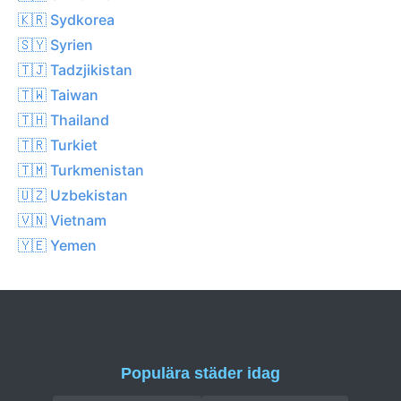
🇰🇷 Sydkorea
🇸🇾 Syrien
🇹🇯 Tadzjikistan
🇹🇼 Taiwan
🇹🇭 Thailand
🇹🇷 Turkiet
🇹🇲 Turkmenistan
🇺🇿 Uzbekistan
🇻🇳 Vietnam
🇾🇪 Yemen
Populära städer idag