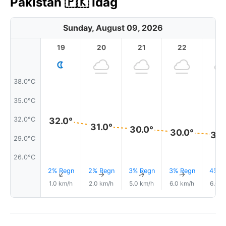
Pakistan 🇵🇰 Idag
Sunday, August 09, 2026
19
20
21
22
2
38.0°C
35.0°C
32.0°
32.0°C
31.0°
30.0°
30.0°
30.
29.0°C
26.0°C
2% Regn
2% Regn
3% Regn
3% Regn
4% R
↑
↑
↑
↑
1.0 km/h
2.0 km/h
5.0 km/h
6.0 km/h
6.0 k