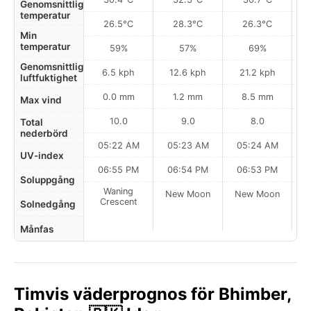
Genomsnittlig
temperatur
26.5°C
28.3°C
26.3°C
Min
temperatur
59%
57%
69%
Genomsnittlig
6.5 kph
12.6 kph
21.2 kph
luftfuktighet
0.0 mm
1.2 mm
8.5 mm
Max vind
10.0
9.0
8.0
Total
nederbörd
05:22 AM
05:23 AM
05:24 AM
0
UV-index
06:55 PM
06:54 PM
06:53 PM
Soluppgång
Waning
New Moon
New Moon
N
Crescent
Solnedgång
Månfas
Timvis väderprognos för Bhimber,