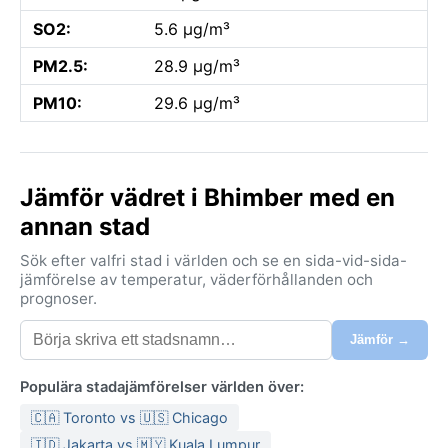
SO2:
5.6 µg/m³
PM2.5:
28.9 µg/m³
PM10:
29.6 µg/m³
Jämför vädret i Bhimber med en
annan stad
Sök efter valfri stad i världen och se en sida-vid-sida-
jämförelse av temperatur, väderförhållanden och
prognoser.
Jämför →
Populära stadajämförelser världen över:
🇨🇦 Toronto vs 🇺🇸 Chicago
🇮🇩 Jakarta vs 🇲🇾 Kuala Lumpur