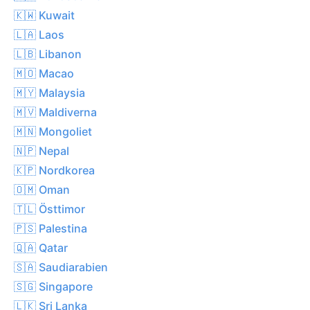
🇰🇼 Kuwait
🇱🇦 Laos
🇱🇧 Libanon
🇲🇴 Macao
🇲🇾 Malaysia
🇲🇻 Maldiverna
🇲🇳 Mongoliet
🇳🇵 Nepal
🇰🇵 Nordkorea
🇴🇲 Oman
🇹🇱 Östtimor
🇵🇸 Palestina
🇶🇦 Qatar
🇸🇦 Saudiarabien
🇸🇬 Singapore
🇱🇰 Sri Lanka