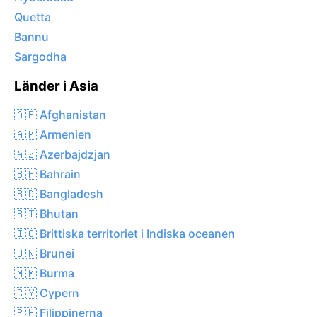
Quetta
Bannu
Sargodha
Länder i Asia
🇦🇫 Afghanistan
🇦🇲 Armenien
🇦🇿 Azerbajdzjan
🇧🇭 Bahrain
🇧🇩 Bangladesh
🇧🇹 Bhutan
🇮🇴 Brittiska territoriet i Indiska oceanen
🇧🇳 Brunei
🇲🇲 Burma
🇨🇾 Cypern
🇵🇭 Filippinerna