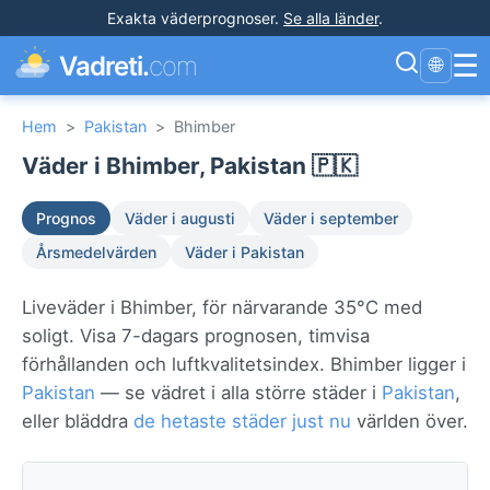
Exakta väderprognoser
.
Se alla länder
.
☰
Vadreti.
com
🌐
Hem
>
Pakistan
>
Bhimber
Väder i Bhimber, Pakistan 🇵🇰
Prognos
Väder i augusti
Väder i september
Årsmedelvärden
Väder i Pakistan
Liveväder i Bhimber, för närvarande 35°C med
soligt. Visa 7-dagars prognosen, timvisa
förhållanden och luftkvalitetsindex. Bhimber ligger i
Pakistan
— se vädret i alla större städer i
Pakistan
,
eller bläddra
de hetaste städer just nu
världen över.