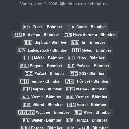
Vadreti.com © 2026. Alla rättigheter förbehållna.
🇲🇾
🇮🇩
Cuaca · Bhimber
Cuaca · Bhimber
🇪🇸
🇹🇷
El tiempo · Bhimber
Hava durumu · Bhimber
🇭🇺
🇪🇪
Időjárás · Bhimber
Ilm · Bhimber
🇱🇻
🇮🇹
Laikapstākļi · Bhimber
Meteo · Bhimber
🇫🇷
🇱🇹
Météo · Bhimber
Oras · Bhimber
🇵🇱
🇸🇰
Pogoda · Bhimber
Počasie · Bhimber
🇨🇿
🇫🇮
Počasí · Bhimber
Sää · Bhimber
🇵🇹
🇻🇳
Tempo · Bhimber
Thời tiết · Bhimber
🇩🇰
🇷🇸
Vejret · Bhimber
Vreme · Bhimber
🇸🇮
🇷🇴
Vreme · Bhimber
Vremea · Bhimber
🇸🇪
🇳🇴
Vädret · Bhimber
Været · Bhimber
🇬🇧🇺🇸
🇳🇱
Weather · Bhimber
Weer · Bhimber
🇩🇪
🇺🇦
Wetter · Bhimber
Погода · Bhimber
🇷🇺
🇸🇦
Погода · Bhimber
الطقس · Bhimber