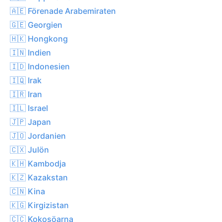
🇦🇪 Förenade Arabemiraten
🇬🇪 Georgien
🇭🇰 Hongkong
🇮🇳 Indien
🇮🇩 Indonesien
🇮🇶 Irak
🇮🇷 Iran
🇮🇱 Israel
🇯🇵 Japan
🇯🇴 Jordanien
🇨🇽 Julön
🇰🇭 Kambodja
🇰🇿 Kazakstan
🇨🇳 Kina
🇰🇬 Kirgizistan
🇨🇨 Kokosöarna