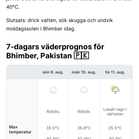
40°C.
Slutsats: drick vatten, sök skugga och undvik
middagssolen i Bhimber idag.
7-dagars väderprognos för
Bhimber, Pakistan 🇵🇰
sön 9. aug.
mån 10. aug.
tis 11. aug.
on
Lokalt regn i
Rökdis
Rökdis
Del
närheten
Max
35.5°C
36.8°C
35.5°C
temperatur
30.4°C
32.3°C
30.7°C