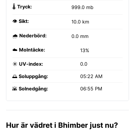
🌡️
Tryck:
999.0 mb
👁️
Sikt:
10.0 km
🌧️
Nederbörd:
0.0 mm
☁️
Molntäcke:
13%
☀️
UV-index:
0.0
🌅
Soluppgång:
05:22 AM
🌇
Solnedgång:
06:55 PM
Hur är vädret i Bhimber just nu?