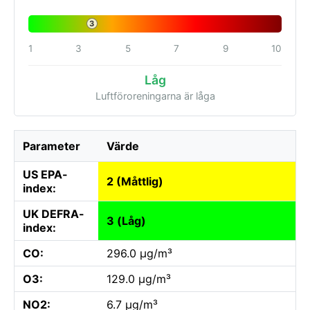
3
1
3
5
7
9
10
Låg
Luftföroreningarna är låga
Parameter
Värde
US EPA-
2 (Måttlig)
index:
UK DEFRA-
3 (Låg)
index:
CO:
296.0 µg/m³
O3:
129.0 µg/m³
NO2:
6.7 µg/m³