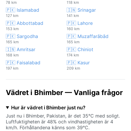
78 km
118 km
🇵🇰 Islamabad
🇮🇳 Srinagar
127 km
141 km
🇵🇰 Abbottabad
🇵🇰 Lahore
153 km
160 km
🇵🇰 Sargodha
🇵🇰 Muzaffarābād
165 km
165 km
🇮🇳 Amritsar
🇵🇰 Chiniot
168 km
174 km
🇵🇰 Faisalabad
🇵🇰 Kasur
197 km
209 km
Vädret i Bhimber — Vanliga frågor
Hur är vädret i Bhimber just nu?
Just nu i Bhimber, Pakistan, är det 35°C med soligt.
Luftfuktigheten är 48% och vindhastigheten är 4
km/h. Förhållandena känns som 39°C.