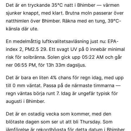
Det är en tryckande 35°C natt i Bhimber — värmen
sjunker knappt, med klart. Brutna moln passerar över
natthimlen över Bhimber. Räkna med en tung, 39°C-
känsla där ute.
En medelmåttig luftkvalitetsavläsning just nu: EPA-
index 2, PM2.5 29. Ett svagt UV på 0 innebär minimal
risk för solbränna. Solen gick upp 05:22 AM och går
ner 06:55 PM, för 13h 33m dagsljus.
Det är bara en liten 4% chans för regn idag, med upp
till 0 mm väntat. Passa på de närmaste timmarna —
regn väntas börja runt 7. Idag är ungefär typisk för
augusti i Bhimber.
Det är en ostadig vecka som kommer, med den
blötaste dagen som ser ut att bli Thursday. Som
jämförelse är rekordhögsta för detta datum i Bhimber