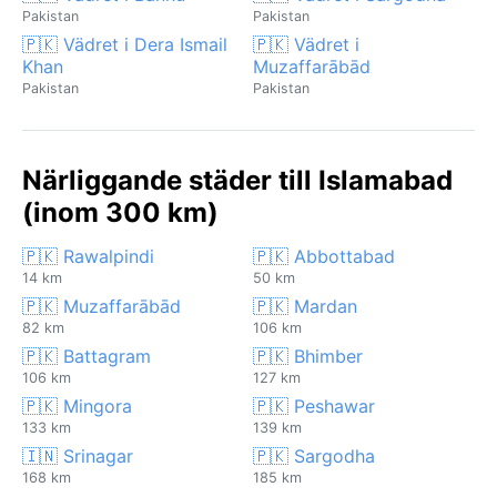
Pakistan
Pakistan
🇵🇰 Vädret i Dera Ismail
🇵🇰 Vädret i
Khan
Muzaffarābād
Pakistan
Pakistan
Närliggande städer till Islamabad
(inom 300 km)
🇵🇰 Rawalpindi
🇵🇰 Abbottabad
14 km
50 km
🇵🇰 Muzaffarābād
🇵🇰 Mardan
82 km
106 km
🇵🇰 Battagram
🇵🇰 Bhimber
106 km
127 km
🇵🇰 Mingora
🇵🇰 Peshawar
133 km
139 km
🇮🇳 Srinagar
🇵🇰 Sargodha
168 km
185 km