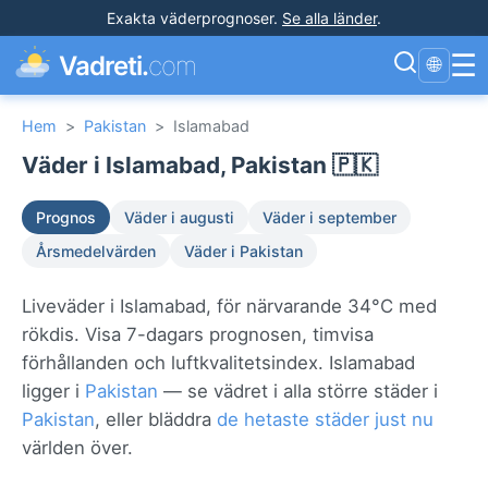
Exakta väderprognoser
.
Se alla länder
.
☰
Vadreti.
com
🌐
Hem
>
Pakistan
>
Islamabad
Väder i Islamabad, Pakistan 🇵🇰
Prognos
Väder i augusti
Väder i september
Årsmedelvärden
Väder i Pakistan
Liveväder i Islamabad, för närvarande 34°C med
rökdis. Visa 7-dagars prognosen, timvisa
förhållanden och luftkvalitetsindex. Islamabad
ligger i
Pakistan
— se vädret i alla större städer i
Pakistan
, eller bläddra
de hetaste städer just nu
världen över.