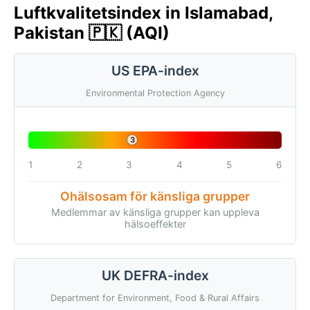
Luftkvalitetsindex in Islamabad,
Pakistan 🇵🇰 (AQI)
US EPA-index
Environmental Protection Agency
3
1
2
3
4
5
6
Ohälsosam för känsliga grupper
Medlemmar av känsliga grupper kan uppleva
hälsoeffekter
UK DEFRA-index
Department for Environment, Food & Rural Affairs