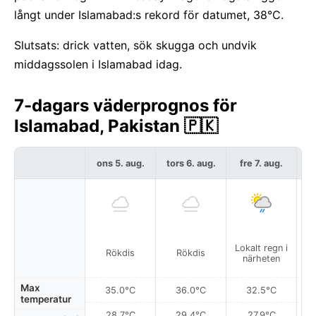
långt under Islamabad:s rekord för datumet, 38°C.
Slutsats: drick vatten, sök skugga och undvik
middagssolen i Islamabad idag.
7-dagars väderprognos för
Islamabad, Pakistan 🇵🇰
ons 5. aug.
tors 6. aug.
fre 7. aug.
l
Lokalt regn i
Lo
Rökdis
Rökdis
närheten
Max
35.0°C
36.0°C
32.5°C
temperatur
28.7°C
29.4°C
27.9°C