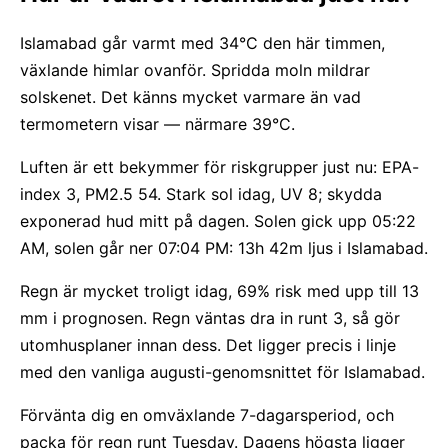
Islamabad går varmt med 34°C den här timmen,
växlande himlar ovanför. Spridda moln mildrar
solskenet. Det känns mycket varmare än vad
termometern visar — närmare 39°C.
Luften är ett bekymmer för riskgrupper just nu: EPA-
index 3, PM2.5 54. Stark sol idag, UV 8; skydda
exponerad hud mitt på dagen. Solen gick upp 05:22
AM, solen går ner 07:04 PM: 13h 42m ljus i Islamabad.
Regn är mycket troligt idag, 69% risk med upp till 13
mm i prognosen. Regn väntas dra in runt 3, så gör
utomhusplaner innan dess. Det ligger precis i linje
med den vanliga augusti-genomsnittet för Islamabad.
Förvänta dig en omväxlande 7-dagarsperiod, och
packa för regn runt Tuesday. Dagens högsta ligger