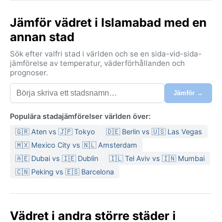
utlöpare.
Jämför vädret i Islamabad med en
Klimatet är fuktigt subtropiskt med torr vinter enligt
annan stad
Köppens Cwa-klassificering. Somrarna är heta och
fuktiga, med temperaturer över 35°C och kraftiga
Sök efter valfri stad i världen och se en sida-vid-sida-
monsunregn från juli till september. Vintrarna är milda
jämförelse av temperatur, väderförhållanden och
prognoser.
och behagligt torra, med svala nätter och
dagstemperaturer runt 15–20°C. Nederbörden är
Jämför →
koncentrerad till monsunen, medan resten av året är
relativt torrt. Packa lätta kläder för sommaren, ett
Populära stadajämförelser världen över:
paraply för regnskurarna, och en lätt jacka eller tröja
🇬🇷 Aten vs 🇯🇵 Tokyo
🇩🇪 Berlin vs 🇺🇸 Las Vegas
för vinterkvällarna.
🇲🇽 Mexico City vs 🇳🇱 Amsterdam
Den bästa tiden att besöka ur vädersynpunkt är
🇦🇪 Dubai vs 🇮🇪 Dublin
🇮🇱 Tel Aviv vs 🇮🇳 Mumbai
under våren (mars–april) och hösten (oktober–
🇨🇳 Peking vs 🇪🇸 Barcelona
november), när temperaturen är behaglig och luften
klar. Monsunen medför ibland översvämningar och
åskväder, medan vinterdimma kan sänka sikten under
december–januari. Snöfall förekommer sällan i själva
Vädret i andra större städer i
staden men ses på bergstopparna runtomkring.