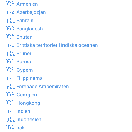
🇦🇲 Armenien
🇦🇿 Azerbajdzjan
🇧🇭 Bahrain
🇧🇩 Bangladesh
🇧🇹 Bhutan
🇮🇴 Brittiska territoriet i Indiska oceanen
🇧🇳 Brunei
🇲🇲 Burma
🇨🇾 Cypern
🇵🇭 Filippinerna
🇦🇪 Förenade Arabemiraten
🇬🇪 Georgien
🇭🇰 Hongkong
🇮🇳 Indien
🇮🇩 Indonesien
🇮🇶 Irak