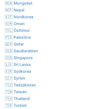
🇲🇳 Mongoliet
🇳🇵 Nepal
🇰🇵 Nordkorea
🇴🇲 Oman
🇹🇱 Östtimor
🇵🇸 Palestina
🇶🇦 Qatar
🇸🇦 Saudiarabien
🇸🇬 Singapore
🇱🇰 Sri Lanka
🇰🇷 Sydkorea
🇸🇾 Syrien
🇹🇯 Tadzjikistan
🇹🇼 Taiwan
🇹🇭 Thailand
🇹🇷 Turkiet