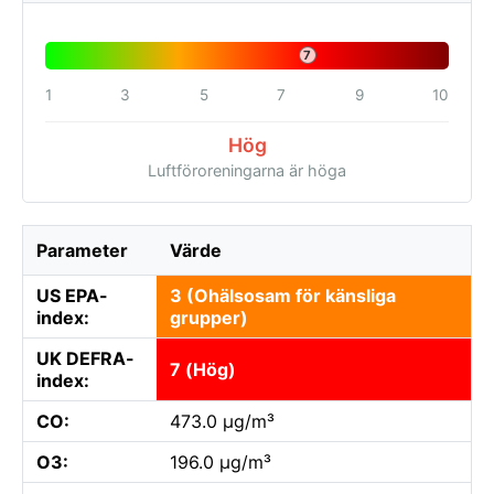
7
1
3
5
7
9
10
Hög
Luftföroreningarna är höga
Parameter
Värde
US EPA-
3 (Ohälsosam för känsliga
index:
grupper)
UK DEFRA-
7 (Hög)
index:
CO:
473.0 µg/m³
O3:
196.0 µg/m³