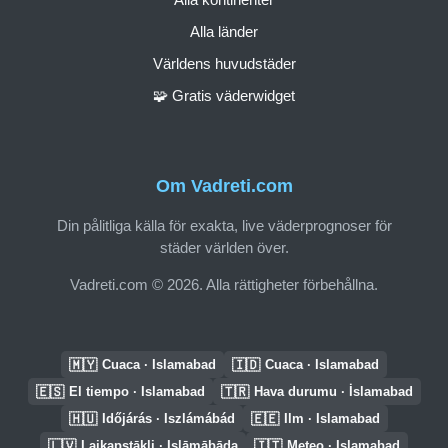
Alla länder
Världens huvudstäder
🧩 Gratis väderwidget
Om Vadreti.com
Din pålitliga källa för exakta, live väderprognoser för
städer världen över.
Vadreti.com © 2026. Alla rättigheter förbehållna.
🇲🇾
🇮🇩
Cuaca · Islamabad
Cuaca · Islamabad
🇪🇸
🇹🇷
El tiempo · Islamabad
Hava durumu · İslamabad
🇭🇺
🇪🇪
Időjárás · Iszlámábád
Ilm · Islamabad
🇱🇻
🇮🇹
Laikapstākļi · Islāmābāda
Meteo · Islamabad