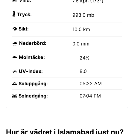
🌬️
Vind:
7.6 kph (173°)
🌡️
Tryck:
998.0 mb
👁️
Sikt:
10.0 km
🌧️
Nederbörd:
0.0 mm
☁️
Molntäcke:
24%
☀️
UV-index:
8.0
🌅
Soluppgång:
05:22 AM
🌇
Solnedgång:
07:04 PM
Hur är vädret i Islamabad just nu?