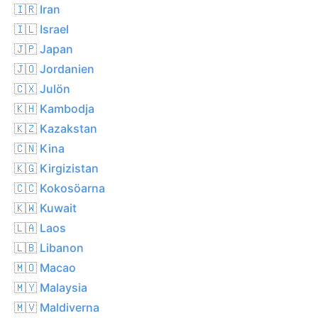
🇮🇷 Iran
🇮🇱 Israel
🇯🇵 Japan
🇯🇴 Jordanien
🇨🇽 Julön
🇰🇭 Kambodja
🇰🇿 Kazakstan
🇨🇳 Kina
🇰🇬 Kirgizistan
🇨🇨 Kokosöarna
🇰🇼 Kuwait
🇱🇦 Laos
🇱🇧 Libanon
🇲🇴 Macao
🇲🇾 Malaysia
🇲🇻 Maldiverna