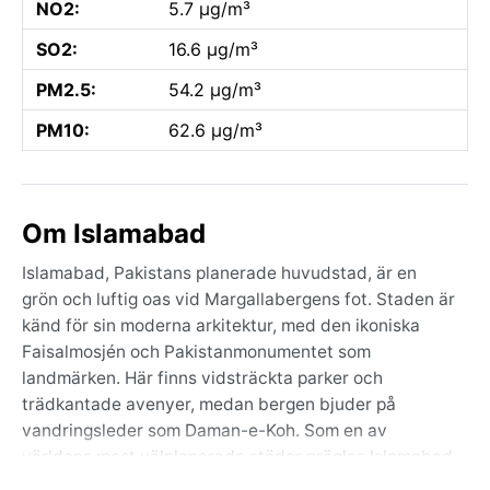
NO2:
5.7 µg/m³
SO2:
16.6 µg/m³
PM2.5:
54.2 µg/m³
PM10:
62.6 µg/m³
Om Islamabad
Islamabad, Pakistans planerade huvudstad, är en
grön och luftig oas vid Margallabergens fot. Staden är
känd för sin moderna arkitektur, med den ikoniska
Faisalmosjén och Pakistanmonumentet som
landmärken. Här finns vidsträckta parker och
trädkantade avenyer, medan bergen bjuder på
vandringsleder som Daman-e-Koh. Som en av
världens mest välplanerade städer präglas Islamabad
av lugn och ordning, med utsikt över Himalayas