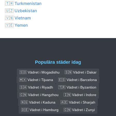
🇹🇲 Turkmenistan
🇺🇿 Uzbekistan
🇻🇳 Vietnam
🇾🇪 Yemen
Populära städer idag
🇸🇴 Vädret i Mogadishu
🇸🇳 Vädret i Dakar
🇲🇽 Vädret i Tijuana
🇪🇸 Vädret i Barcelona
🇸🇦 Vädret i Riyadh
🇹🇷 Vädret i Byzantion
🇨🇳 Vädret i Hangzhou
🇮🇳 Vädret i Indore
🇳🇬 Vädret i Kaduna
🇦🇪 Vädret i Sharjah
🇩🇪 Vädret i Hamburg
🇨🇳 Vädret i Zunyi