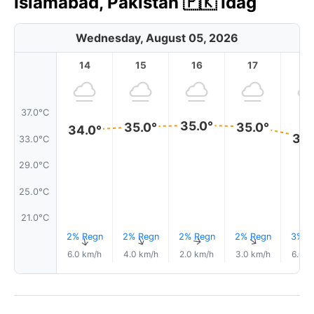
Islamabad, Pakistan 🇵🇰 Idag
Wednesday, August 05, 2026
14
15
16
17
1
37.0°C
35.0°
35.0°
35.0°
34.0°
33.
33.0°C
29.0°C
25.0°C
21.0°C
2% Regn
2% Regn
2% Regn
2% Regn
3% R
↑
↑
↑
↑
6.0 km/h
4.0 km/h
2.0 km/h
3.0 km/h
6.0 k