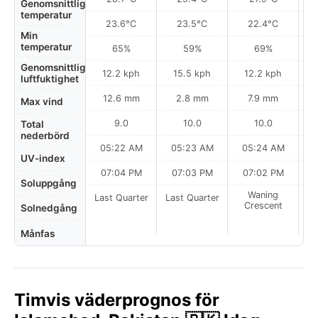
Genomsnittlig
temperatur
23.6°C
23.5°C
22.4°C
Min
temperatur
65%
59%
69%
Genomsnittlig
12.2 kph
15.5 kph
12.2 kph
luftfuktighet
12.6 mm
2.8 mm
7.9 mm
Max vind
9.0
10.0
10.0
Total
nederbörd
05:22 AM
05:23 AM
05:24 AM
0
UV-index
07:04 PM
07:03 PM
07:02 PM
Soluppgång
Waning
Last Quarter
Last Quarter
Crescent
Solnedgång
Månfas
Timvis väderprognos för