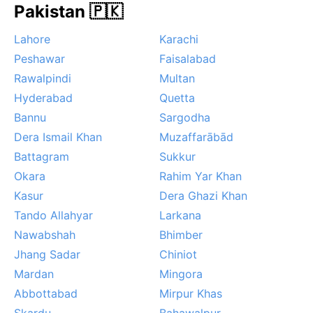
Pakistan 🇵🇰
Orkaner är okända här. För den resenär som vill
uppleva Islamabad utan extrem värme eller regn är
Lahore
Karachi
våren och hösten idealiska.
Peshawar
Faisalabad
Rawalpindi
Multan
Hyderabad
Quetta
Bannu
Sargodha
Dera Ismail Khan
Muzaffarābād
Battagram
Sukkur
Okara
Rahim Yar Khan
Kasur
Dera Ghazi Khan
Tando Allahyar
Larkana
Nawabshah
Bhimber
Jhang Sadar
Chiniot
Mardan
Mingora
Abbottabad
Mirpur Khas
Skardu
Bahawalpur