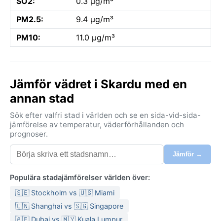
SO2:
0.3 µg/m³
PM2.5:
9.4 µg/m³
PM10:
11.0 µg/m³
Jämför vädret i Skardu med en
annan stad
Sök efter valfri stad i världen och se en sida-vid-sida-
jämförelse av temperatur, väderförhållanden och
prognoser.
Jämför →
Populära stadajämförelser världen över:
🇸🇪 Stockholm vs 🇺🇸 Miami
🇨🇳 Shanghai vs 🇸🇬 Singapore
🇦🇪 Dubai vs 🇲🇾 Kuala Lumpur