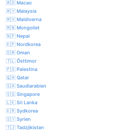
🇲🇴 Macao
🇲🇾 Malaysia
🇲🇻 Maldiverna
🇲🇳 Mongoliet
🇳🇵 Nepal
🇰🇵 Nordkorea
🇴🇲 Oman
🇹🇱 Östtimor
🇵🇸 Palestina
🇶🇦 Qatar
🇸🇦 Saudiarabien
🇸🇬 Singapore
🇱🇰 Sri Lanka
🇰🇷 Sydkorea
🇸🇾 Syrien
🇹🇯 Tadzjikistan