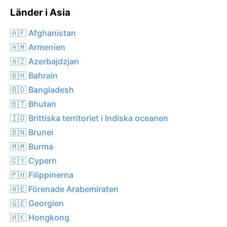
Länder i Asia
🇦🇫 Afghanistan
🇦🇲 Armenien
🇦🇿 Azerbajdzjan
🇧🇭 Bahrain
🇧🇩 Bangladesh
🇧🇹 Bhutan
🇮🇴 Brittiska territoriet i Indiska oceanen
🇧🇳 Brunei
🇲🇲 Burma
🇨🇾 Cypern
🇵🇭 Filippinerna
🇦🇪 Förenade Arabemiraten
🇬🇪 Georgien
🇭🇰 Hongkong