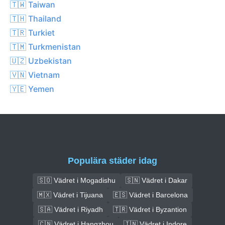
🇹🇼 Taiwan
🇹🇭 Thailand
🇹🇷 Turkiet
🇹🇲 Turkmenistan
🇺🇿 Uzbekistan
🇻🇳 Vietnam
🇾🇪 Yemen
Populära städer idag
🇸🇴 Vädret i Mogadishu
🇸🇳 Vädret i Dakar
🇲🇽 Vädret i Tijuana
🇪🇸 Vädret i Barcelona
🇸🇦 Vädret i Riyadh
🇹🇷 Vädret i Byzantion
🇨🇳 Vädret i Hangzhou
🇮🇳 Vädret i Indore