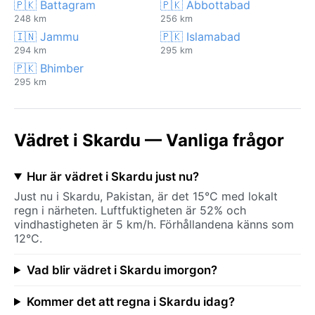
🇵🇰 Battagram
🇵🇰 Abbottabad
248 km
256 km
🇮🇳 Jammu
🇵🇰 Islamabad
294 km
295 km
🇵🇰 Bhimber
295 km
Vädret i Skardu — Vanliga frågor
Hur är vädret i Skardu just nu?
Just nu i Skardu, Pakistan, är det 15°C med lokalt
regn i närheten. Luftfuktigheten är 52% och
vindhastigheten är 5 km/h. Förhållandena känns som
12°C.
Vad blir vädret i Skardu imorgon?
Kommer det att regna i Skardu idag?