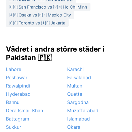
🇺🇸 San Francisco vs 🇻🇳 Ho Chi Minh
🇯🇵 Osaka vs 🇲🇽 Mexico City
🇨🇦 Toronto vs 🇮🇩 Jakarta
Vädret i andra större städer i
Pakistan 🇵🇰
Lahore
Karachi
Peshawar
Faisalabad
Rawalpindi
Multan
Hyderabad
Quetta
Bannu
Sargodha
Dera Ismail Khan
Muzaffarābād
Battagram
Islamabad
Sukkur
Okara