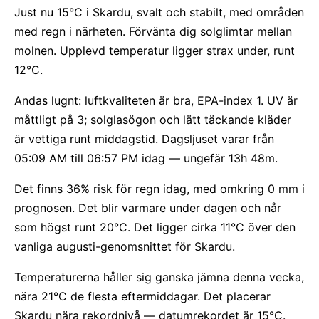
Just nu 15°C i Skardu, svalt och stabilt, med områden
med regn i närheten. Förvänta dig solglimtar mellan
molnen. Upplevd temperatur ligger strax under, runt
12°C.
Andas lugnt: luftkvaliteten är bra, EPA-index 1. UV är
måttligt på 3; solglasögon och lätt täckande kläder
är vettiga runt middagstid. Dagsljuset varar från
05:09 AM till 06:57 PM idag — ungefär 13h 48m.
Det finns 36% risk för regn idag, med omkring 0 mm i
prognosen. Det blir varmare under dagen och når
som högst runt 20°C. Det ligger cirka 11°C över den
vanliga augusti-genomsnittet för Skardu.
Temperaturerna håller sig ganska jämna denna vecka,
nära 21°C de flesta eftermiddagar. Det placerar
Skardu nära rekordnivå — datumrekordet är 15°C.