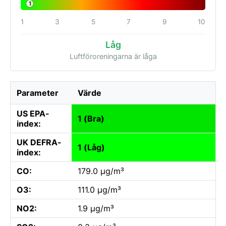
1
1
3
5
7
9
10
Låg
Luftföroreningarna är låga
Parameter
Värde
US EPA-
1 (Bra)
index:
UK DEFRA-
1 (Låg)
index:
CO:
179.0 µg/m³
O3:
111.0 µg/m³
NO2:
1.9 µg/m³