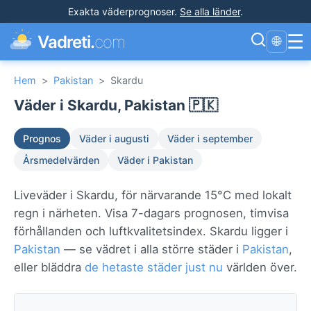
Exakta väderprognoser
.
Se alla länder
.
☰
Vadreti.
com
🌐
Hem
>
Pakistan
>
Skardu
Väder i Skardu, Pakistan 🇵🇰
Prognos
Väder i augusti
Väder i september
Årsmedelvärden
Väder i Pakistan
Liveväder i Skardu, för närvarande 15°C med lokalt
regn i närheten. Visa 7-dagars prognosen, timvisa
förhållanden och luftkvalitetsindex. Skardu ligger i
Pakistan
— se vädret i alla större städer i
Pakistan
,
eller bläddra
de hetaste städer just nu
världen över.