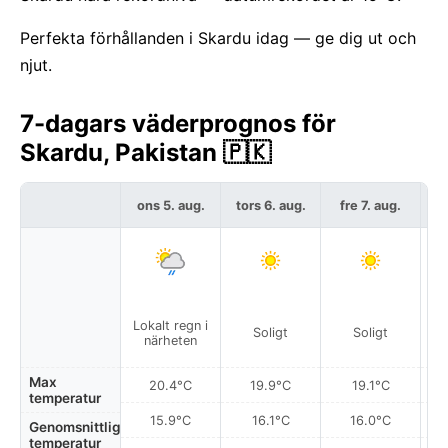
Perfekta förhållanden i Skardu idag — ge dig ut och
njut.
7-dagars väderprognos för
Skardu, Pakistan 🇵🇰
ons 5. aug.
tors 6. aug.
fre 7. aug.
l
Lokalt regn i
Soligt
Soligt
närheten
Max
20.4°C
19.9°C
19.1°C
temperatur
15.9°C
16.1°C
16.0°C
Genomsnittlig
temperatur