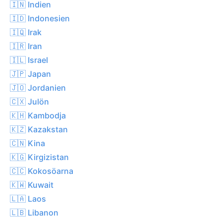
🇮🇳 Indien
🇮🇩 Indonesien
🇮🇶 Irak
🇮🇷 Iran
🇮🇱 Israel
🇯🇵 Japan
🇯🇴 Jordanien
🇨🇽 Julön
🇰🇭 Kambodja
🇰🇿 Kazakstan
🇨🇳 Kina
🇰🇬 Kirgizistan
🇨🇨 Kokosöarna
🇰🇼 Kuwait
🇱🇦 Laos
🇱🇧 Libanon