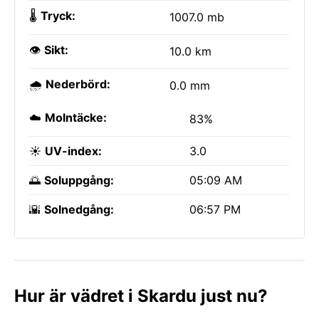
🌡️
Tryck:
1007.0 mb
👁️
Sikt:
10.0 km
🌧️
Nederbörd:
0.0 mm
☁️
Molntäcke:
83%
☀️
UV-index:
3.0
🌅
Soluppgång:
05:09 AM
🌇
Solnedgång:
06:57 PM
Hur är vädret i Skardu just nu?