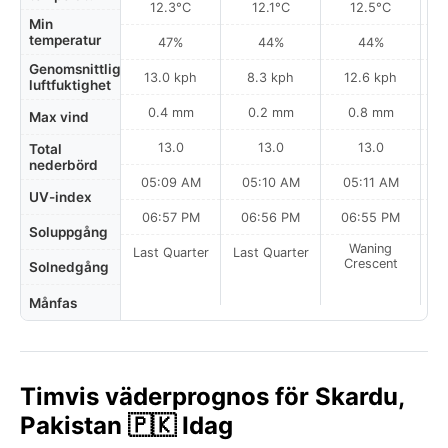
12.3°C
12.1°C
12.5°C
Min
temperatur
47%
44%
44%
Genomsnittlig
13.0 kph
8.3 kph
12.6 kph
luftfuktighet
0.4 mm
0.2 mm
0.8 mm
Max vind
13.0
13.0
13.0
Total
nederbörd
05:09 AM
05:10 AM
05:11 AM
UV-index
06:57 PM
06:56 PM
06:55 PM
Soluppgång
Waning
Last Quarter
Last Quarter
Crescent
Solnedgång
Månfas
Timvis väderprognos för Skardu,
Pakistan 🇵🇰 Idag