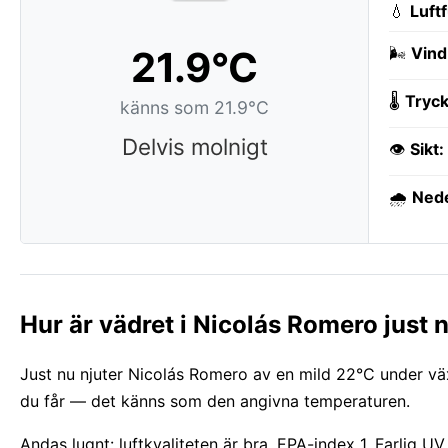
💧
Luft
21.9°C
🌬️
Vind
🌡️
Tryck
känns som 21.9°C
Delvis molnigt
👁️
Sikt:
🌧️
Ned
Hur är vädret i Nicolás Romero just 
Just nu njuter Nicolás Romero av en mild 22°C under vä
du får — det känns som den angivna temperaturen.
Andas lugnt: luftkvaliteten är bra, EPA-index 1. Farlig 