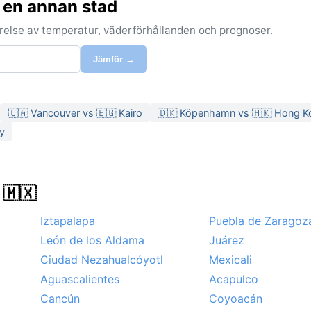
 en annan stad
förelse av temperatur, väderförhållanden och prognoser.
Jämför →
🇨🇦 Vancouver vs 🇪🇬 Kairo
🇩🇰 Köpenhamn vs 🇭🇰 Hong K
y
 🇲🇽
Iztapalapa
Puebla de Zaragoz
León de los Aldama
Juárez
Ciudad Nezahualcóyotl
Mexicali
Aguascalientes
Acapulco
Cancún
Coyoacán