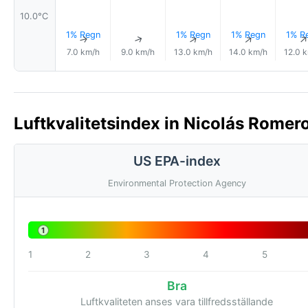
10.0°C
1% Regn
1% Regn
1% Regn
1% R
↑
↑
↑
↑
7.0 km/h
9.0 km/h
13.0 km/h
14.0 km/h
12.0 
Luftkvalitetsindex in Nicolás Romero
US EPA-index
Environmental Protection Agency
1
1
2
3
4
5
Bra
Luftkvaliteten anses vara tillfredsställande