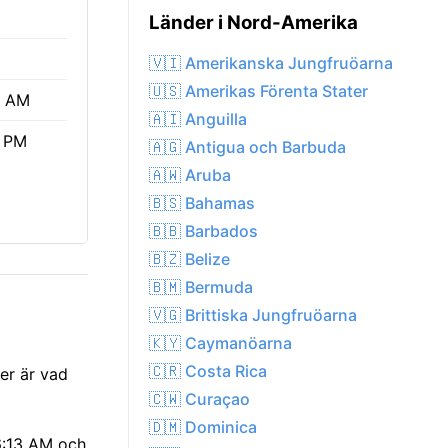
Länder i Nord-Amerika
🇻🇮 Amerikanska Jungfruöarna
🇺🇸 Amerikas Förenta Stater
3 AM
🇦🇮 Anguilla
3 PM
🇦🇬 Antigua och Barbuda
🇦🇼 Aruba
🇧🇸 Bahamas
🇧🇧 Barbados
🇧🇿 Belize
🇧🇲 Bermuda
🇻🇬 Brittiska Jungfruöarna
🇰🇾 Caymanöarna
🇨🇷 Costa Rica
er är vad
🇨🇼 Curaçao
🇩🇲 Dominica
06:13 AM och