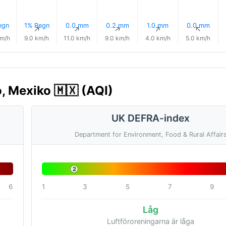
egn
1% Regn
0.0 mm
0.2 mm
1.0 mm
0.0 mm
↑
↑
↑
↑
↑
↑
km/h
9.0 km/h
11.0 km/h
9.0 km/h
4.0 km/h
5.0 km/h
, Mexiko 🇲🇽 (AQI)
UK DEFRA-index
Department for Environment, Food & Rural Affair
2
6
1
3
5
7
9
Låg
Luftföroreningarna är låga