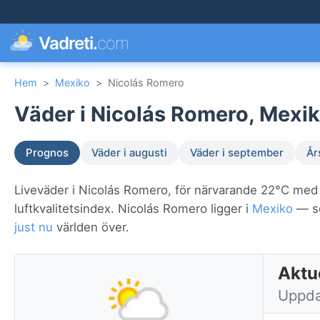
Vadreti.
com
Hem
>
Mexiko
>
Nicolás Romero
Väder i Nicolás Romero, Mexik
Prognos
Väder i augusti
Väder i september
År
Liveväder i Nicolás Romero, för närvarande 22°C med 
luftkvalitetsindex. Nicolás Romero ligger i
Mexiko
— se
just nu
världen över.
Aktu
Uppda