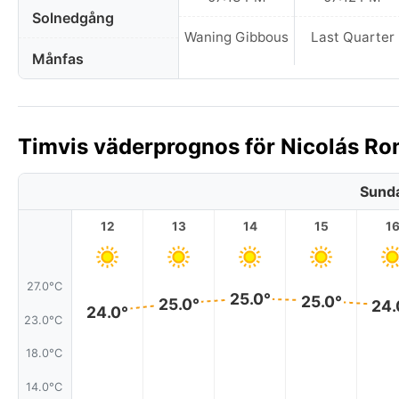
Solnedgång
Waning Gibbous
Last Quarter
Månfas
Timvis väderprognos för Nicolás Ro
Sunda
12
13
14
15
1
27.0°C
25.0°
25.0°
25.0°
24.
24.0°
23.0°C
18.0°C
14.0°C