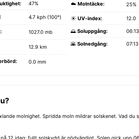
fuktighet:
47%
☁️
Molntäcke:
25%
:
4.7 kph (100°)
☀️
UV-index:
12.0
🌅
Soluppgång:
06:1
:
1027.0 mb
🌇
Solnedgång:
07:1
12.9 km
erbörd:
0.0 mm
nu?
xlande molnighet. Spridda moln mildrar solskenet. Vad du s
UV på 12 idag; fullt solskydd är nödvändigt. Solen gick upp 