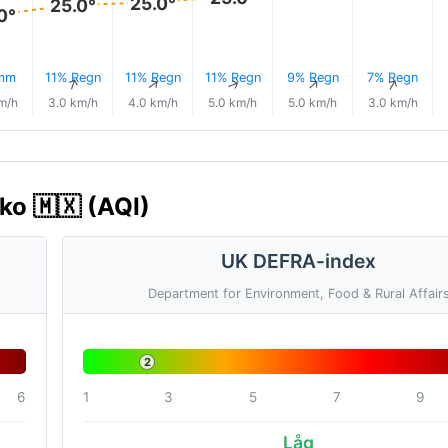
25.0°
25.0°
0°
 mm
11% Regn
11% Regn
11% Regn
9% Regn
7% Regn
↑
↑
↑
↑
↑
↑
m/h
3.0 km/h
4.0 km/h
5.0 km/h
5.0 km/h
3.0 km/h
ko 🇲🇽 (AQI)
UK DEFRA-index
Department for Environment, Food & Rural Affair
2
6
1
3
5
7
9
Låg