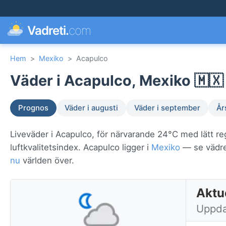
Vadreti.
com
Hem
>
Mexiko
>
Acapulco
Väder i Acapulco, Mexiko 🇲🇽
Prognos
Väder i augusti
Väder i september
År
Liveväder i Acapulco, för närvarande 24°C med lätt r
luftkvalitetsindex. Acapulco ligger i
Mexiko
— se vädret
nu
världen över.
Aktu
Uppda