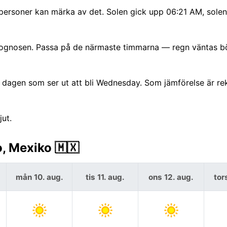
 personer kan märka av det. Solen gick upp 06:21 AM, solen
prognosen. Passa på de närmaste timmarna — regn väntas bö
dagen som ser ut att bli Wednesday. Som jämförelse är r
jut.
, Mexiko 🇲🇽
mån 10. aug.
tis 11. aug.
ons 12. aug.
tor