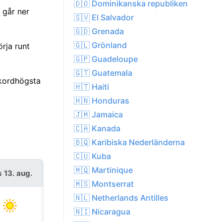
🇩🇴 Dominikanska republiken
 går ner
🇸🇻 El Salvador
🇬🇩 Grenada
🇬🇱 Grönland
rja runt
🇬🇵 Guadeloupe
🇬🇹 Guatemala
ekordhögsta
🇭🇹 Haiti
🇭🇳 Honduras
🇯🇲 Jamaica
🇨🇦 Kanada
🇧🇶 Karibiska Nederländerna
🇨🇺 Kuba
🇲🇶 Martinique
s 13. aug.
fre 14. aug.
🇲🇸 Montserrat
🇳🇱 Netherlands Antilles
🇳🇮 Nicaragua