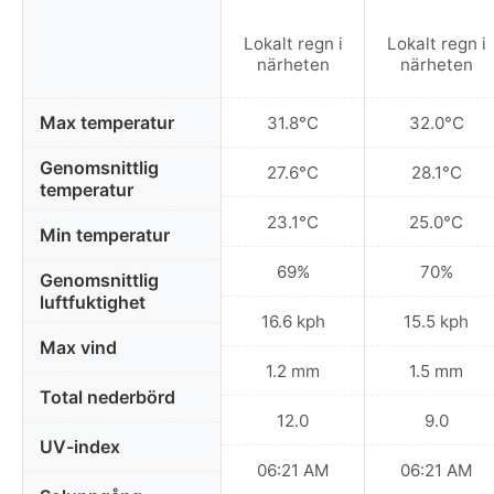
Lokalt regn i
Lokalt regn i
närheten
närheten
Max temperatur
31.8°C
32.0°C
Genomsnittlig
27.6°C
28.1°C
temperatur
23.1°C
25.0°C
Min temperatur
69%
70%
Genomsnittlig
luftfuktighet
16.6 kph
15.5 kph
Max vind
1.2 mm
1.5 mm
Total nederbörd
12.0
9.0
UV-index
06:21 AM
06:21 AM