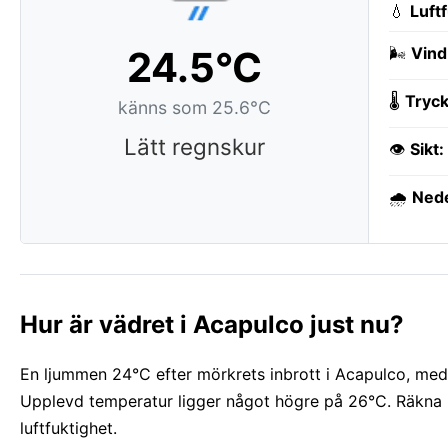
💧
Luft
24.5°C
🌬️
Vind
🌡️
Tryck
känns som 25.6°C
Lätt regnskur
👁️
Sikt:
🌧️
Ned
Hur är vädret i Acapulco just nu?
En ljummen 24°C efter mörkrets inbrott i Acapulco, med 
Upplevd temperatur ligger något högre på 26°C. Räkna m
luftfuktighet.