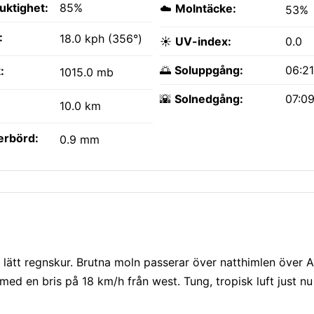
fuktighet:
85%
☁️
Molntäcke:
53%
:
18.0 kph (356°)
☀️
UV-index:
0.0
🌅
Soluppgång:
06:2
:
1015.0 mb
🌇
Solnedgång:
07:0
10.0 km
erbörd:
0.9 mm
lätt regnskur. Brutna moln passerar över natthimlen över 
ed en bris på 18 km/h från west. Tung, tropisk luft just 