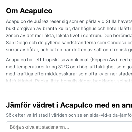
Om Acapulco
Acapulco de Juárez reser sig som en pärla vid Stilla havet
bukt omgiven av branta kullar, där höghus och hotell klät
zonen av det mer äkta, lokala livet i centrum. Den berömd
San Diego och de gyllene sandstränderna som Condesa oc
surrar av båtar, och luften bär doften av salt och tropisk gr
Acapulco har ett tropiskt savannklimat (Köppen Aw) med en
med temperaturer kring 32°C och hög luftfuktighet som gör a
med kraftiga eftermiddagsskurar som ofta kyler ner stade
luftfuktighet. Packa lätta bomullskläder, badkläder, solhat
lätt regnjacka ett måste, medan en tunn tröja kan vara skö
Den bästa tiden för besök med tanke på väder är från novemb
Jämför vädret i Acapulco med en an
känns fräsch. Notabelt väderfenomen är risken för tropi
och skyfall. Ibland dyker en svalkande havsbris upp sent 
Sök efter valfri stad i världen och se en sida-vid-sida-jäm
men under regnperioden kan fjärilsväder med plötsliga by
solen dominerar, men naturens krafter gör sig påminda när 