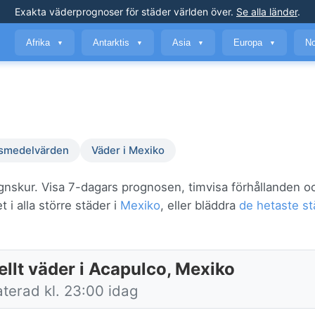
Exakta väderprognoser
för städer världen över
.
Se alla länder
.
Afrika
Antarktis
Asia
Europa
No
▼
▼
▼
▼
smedelvärden
Väder i Mexiko
egnskur. Visa 7-dagars prognosen, timvisa förhållanden o
 i alla större städer i
Mexiko
, eller bläddra
de hetaste st
ellt väder i Acapulco, Mexiko
terad kl. 23:00 idag