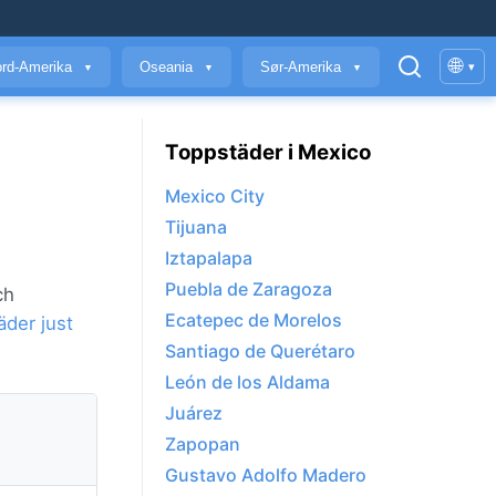
🌐
rd-Amerika
Oseania
Sør-Amerika
▾
▼
▼
▼
Toppstäder i Mexico
Mexico City
Tijuana
Iztapalapa
Puebla de Zaragoza
ch
Ecatepec de Morelos
äder just
Santiago de Querétaro
León de los Aldama
Juárez
Zapopan
Gustavo Adolfo Madero