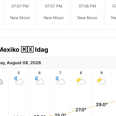
07:07 PM
07:07 PM
07:06 PM
0
New Moon
New Moon
New Moon
N
Mexiko 🇲🇽 Idag
ay, August 08, 2026
5
6
7
8
9
29.0°
27.0°
25.0°