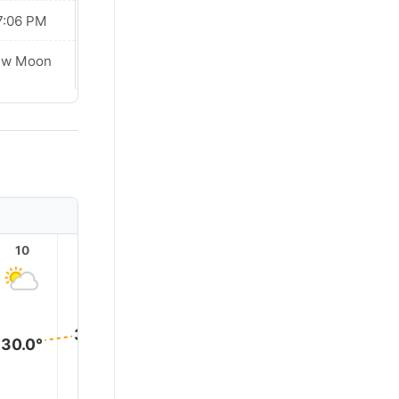
7:06 PM
07:05 PM
Waxing
ew Moon
Crescent
10
11
12
13
14
15
32.0°
32.0°
32.0°
31.0°
31.0°
30.0°