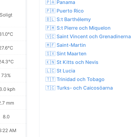
🇵🇦 Panama
🇵🇷 Puerto Rico
Lokalt regn i
Soligt
närheten
🇧🇱 S:t Barthélemy
🇵🇲 S:t Pierre och Miquelon
31.0°C
31.3°C
🇻🇨 Saint Vincent och Grenadinerna
🇲🇫 Saint-Martin
27.6°C
27.8°C
🇸🇽 Sint Maarten
24.3°C
24.0°C
🇰🇳 St Kitts och Nevis
🇱🇨 St Lucia
73%
71%
🇹🇹 Trinidad och Tobago
🇹🇨 Turks- och Caicosöarna
3.0 kph
15.1 kph
2.7 mm
2.0 mm
8.0
8.0
6:22 AM
06:22 AM