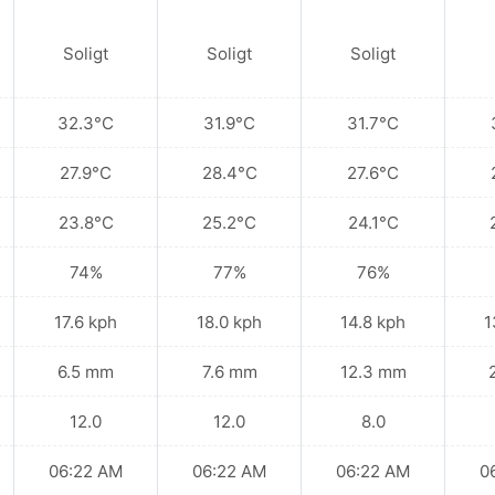
Soligt
Soligt
Soligt
32.3°C
31.9°C
31.7°C
27.9°C
28.4°C
27.6°C
23.8°C
25.2°C
24.1°C
74%
77%
76%
17.6 kph
18.0 kph
14.8 kph
1
6.5 mm
7.6 mm
12.3 mm
12.0
12.0
8.0
06:22 AM
06:22 AM
06:22 AM
0