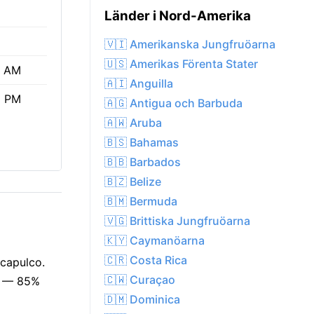
Länder i Nord-Amerika
🇻🇮 Amerikanska Jungfruöarna
🇺🇸 Amerikas Förenta Stater
1 AM
🇦🇮 Anguilla
9 PM
🇦🇬 Antigua och Barbuda
🇦🇼 Aruba
🇧🇸 Bahamas
🇧🇧 Barbados
🇧🇿 Belize
🇧🇲 Bermuda
🇻🇬 Brittiska Jungfruöarna
🇰🇾 Caymanöarna
🇨🇷 Costa Rica
Acapulco.
🇨🇼 Curaçao
nu — 85%
🇩🇲 Dominica