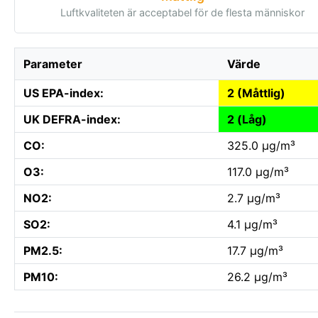
Luftkvaliteten är acceptabel för de flesta människor
Parameter
Värde
US EPA-index:
2 (Måttlig)
UK DEFRA-index:
2 (Låg)
CO:
325.0 µg/m³
O3:
117.0 µg/m³
NO2:
2.7 µg/m³
SO2:
4.1 µg/m³
PM2.5:
17.7 µg/m³
PM10:
26.2 µg/m³