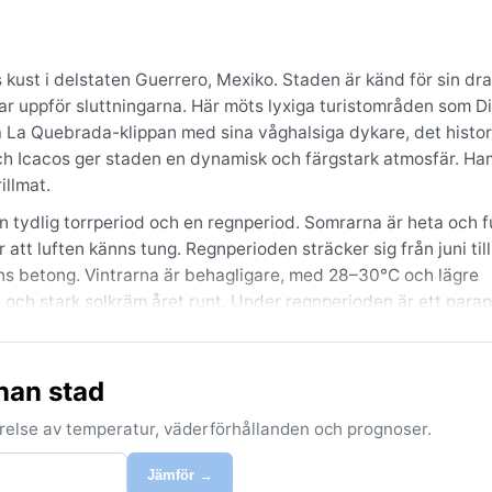
s kust i delstaten Guerrero, Mexiko. Staden är känd för sin dr
trar uppför sluttningarna. Här möts lyxiga turistområden som 
a La Quebrada-klippan med sina våghalsiga dykare, det histor
h Icacos ger staden en dynamisk och färgstark atmosfär. H
illmat.
 tydlig torrperiod och en regnperiod. Somrarna är heta och f
tt luften känns tung. Regnperioden sträcker sig från juni till
ns betong. Vintrarna är behagligare, med 28–30°C och lägre
t och stark solkräm året runt. Under regnperioden är ett parapl
n på varma vinterkvällar.
er till april, då solen skiner jämnare, regnet är sällsynt och
nan stad
ska cykloner under sensommaren och hösten, som kan ge hårda
på eftermiddagen, en lättnad mitt i värmen. Dimma förekommer
förelse av temperatur, väderförhållanden och prognoser.
ar överraska besökare som vistats utomhus. Acapulco är en s
regntiden härjar.
Jämför →