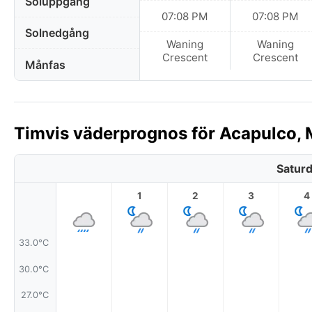
Soluppgång
07:08 PM
07:08 PM
Solnedgång
Waning
Waning
Crescent
Crescent
Månfas
Timvis väderprognos för Acapulco, 
Saturd
1
2
3
4
33.0°C
30.0°C
27.0°C