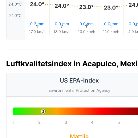
24.0°
24.
24.0°C
24.0°
23.0°
23.0°
21.0°C
0.2 mm
0.0 mm
0.0 mm
0.0 mm
0.0
↑
↑
↑
↑
17.0 km/h
13.0 km/h
13.0 km/h
11.0 km/h
4.0 k
Luftkvalitetsindex in Acapulco, Mexi
US EPA-index
Environmental Protection Agency
2
1
2
3
4
5
Måttlig