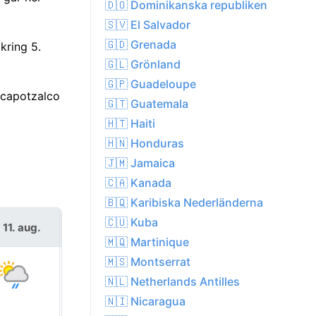
🇩🇴 Dominikanska republiken
🇸🇻 El Salvador
🇬🇩 Grenada
kring 5.
🇬🇱 Grönland
🇬🇵 Guadeloupe
zcapotzalco
🇬🇹 Guatemala
🇭🇹 Haiti
🇭🇳 Honduras
🇯🇲 Jamaica
🇨🇦 Kanada
🇧🇶 Karibiska Nederländerna
🇨🇺 Kuba
s 11. aug.
ons 12. aug.
🇲🇶 Martinique
🇲🇸 Montserrat
🇳🇱 Netherlands Antilles
🇳🇮 Nicaragua