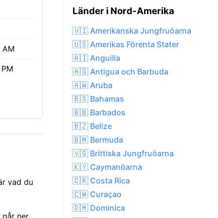
Länder i Nord-Amerika
🇻🇮 Amerikanska Jungfruöarna
🇺🇸 Amerikas Förenta Stater
4 AM
🇦🇮 Anguilla
0 PM
🇦🇬 Antigua och Barbuda
🇦🇼 Aruba
🇧🇸 Bahamas
🇧🇧 Barbados
🇧🇿 Belize
🇧🇲 Bermuda
🇻🇬 Brittiska Jungfruöarna
🇰🇾 Caymanöarna
🇨🇷 Costa Rica
är vad du
🇨🇼 Curaçao
🇩🇲 Dominica
 går ner