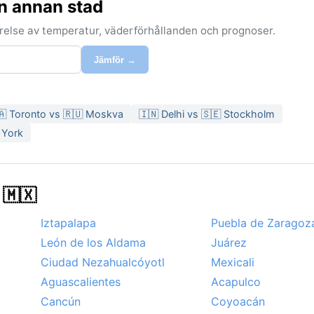
n annan stad
förelse av temperatur, väderförhållanden och prognoser.
Jämför →
🇦 Toronto vs 🇷🇺 Moskva
🇮🇳 Delhi vs 🇸🇪 Stockholm
 York
 🇲🇽
Iztapalapa
Puebla de Zaragoz
León de los Aldama
Juárez
Ciudad Nezahualcóyotl
Mexicali
Aguascalientes
Acapulco
Cancún
Coyoacán