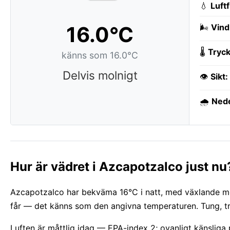
💧
Luft
16.0°C
🌬️
Vind
🌡️
Tryck
känns som 16.0°C
Delvis molnigt
👁️
Sikt:
🌧️
Ned
Hur är vädret i Azcapotzalco just nu
Azcapotzalco har bekväma 16°C i natt, med växlande mol
får — det känns som den angivna temperaturen. Tung, tro
Luften är måttlig idag — EPA-index 2; ovanligt känsliga