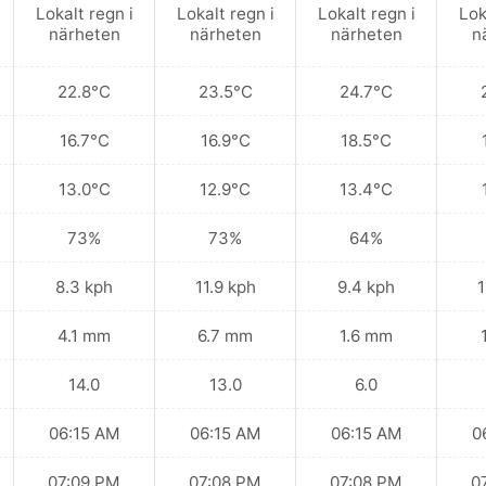
Lokalt regn i
Lokalt regn i
Lokalt regn i
Lok
närheten
närheten
närheten
n
22.8°C
23.5°C
24.7°C
16.7°C
16.9°C
18.5°C
13.0°C
12.9°C
13.4°C
73%
73%
64%
8.3 kph
11.9 kph
9.4 kph
1
4.1 mm
6.7 mm
1.6 mm
14.0
13.0
6.0
06:15 AM
06:15 AM
06:15 AM
0
07:09 PM
07:08 PM
07:08 PM
0