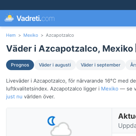
Vadreti.
com
Hem
>
Mexiko
>
Azcapotzalco
Väder i Azcapotzalco, Mexiko 
Prognos
Väder i augusti
Väder i september
År
Liveväder i Azcapotzalco, för närvarande 16°C med de
luftkvalitetsindex. Azcapotzalco ligger i
Mexiko
— se vä
just nu
världen över.
Aktu
Uppdat