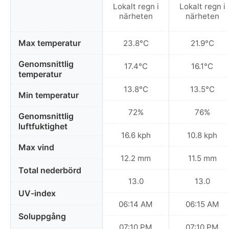
Lokalt regn i
Lokalt regn i
närheten
närheten
Max temperatur
23.8°C
21.9°C
Genomsnittlig
17.4°C
16.1°C
temperatur
13.8°C
13.5°C
Min temperatur
72%
76%
Genomsnittlig
luftfuktighet
16.6 kph
10.8 kph
Max vind
12.2 mm
11.5 mm
Total nederbörd
13.0
13.0
UV-index
06:14 AM
06:15 AM
Soluppgång
07:10 PM
07:10 PM