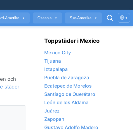
🌐
rd-Amerika
Oseania
Sør-Amerika
▾
▼
▼
▼
Toppstäder i Mexico
Mexico City
Tijuana
Iztapalapa
Puebla de Zaragoza
den och
Ecatepec de Morelos
e städer
Santiago de Querétaro
León de los Aldama
Juárez
Zapopan
Gustavo Adolfo Madero