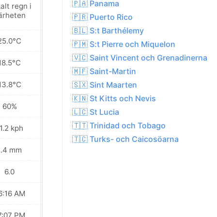
🇵🇦 Panama
alt regn i
Lokalt regn i
ärheten
närheten
🇵🇷 Puerto Rico
🇧🇱 S:t Barthélemy
25.0°C
24.5°C
🇵🇲 S:t Pierre och Miquelon
🇻🇨 Saint Vincent och Grenadinerna
18.5°C
18.3°C
🇲🇫 Saint-Martin
13.8°C
13.7°C
🇸🇽 Sint Maarten
🇰🇳 St Kitts och Nevis
60%
62%
🇱🇨 St Lucia
🇹🇹 Trinidad och Tobago
1.2 kph
14.8 kph
🇹🇨 Turks- och Caicosöarna
1.4 mm
3.2 mm
6.0
6.0
6:16 AM
06:16 AM
7:07 PM
07:07 PM