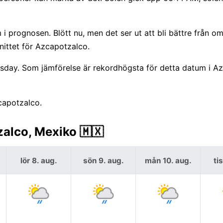
i prognosen. Blött nu, men det ser ut att bli bättre från om
nittet för Azcapotzalco.
rsday. Som jämförelse är rekordhögsta för detta datum i A
capotzalco.
alco, Mexiko 🇲🇽
lör 8. aug.
sön 9. aug.
mån 10. aug.
ti