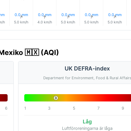
 mm
0.0 mm
0.0 mm
0.0 mm
0.0 mm
0.0 mm
↑
↑
↑
↑
↑
↑
m/h
5.0 km/h
4.0 km/h
5.0 km/h
5.0 km/h
5.0 km/h
Mexiko 🇲🇽 (AQI)
UK DEFRA-index
Department for Environment, Food & Rural Affair
3
6
1
3
5
7
9
Låg
Luftföroreningarna är låga