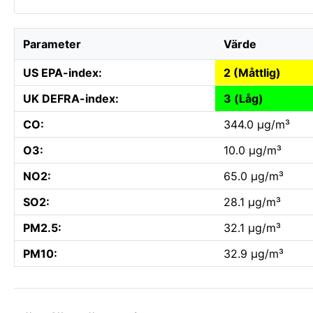
Parameter
Värde
US EPA-index:
2 (Måttlig)
UK DEFRA-index:
3 (Låg)
CO:
344.0 µg/m³
O3:
10.0 µg/m³
NO2:
65.0 µg/m³
SO2:
28.1 µg/m³
PM2.5:
32.1 µg/m³
PM10:
32.9 µg/m³