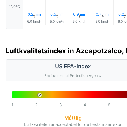
11.0°C
0.2 mm
0.5 mm
0.9 mm
0.7 mm
0.2
↑
↑
↑
↑
6.0 km/h
5.0 km/h
5.0 km/h
5.0 km/h
6.0 k
Luftkvalitetsindex in Azcapotzalco, 
US EPA-index
Environmental Protection Agency
2
1
2
3
4
5
Måttlig
Luftkvaliteten är acceptabel för de flesta människor