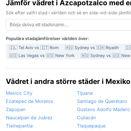
Jämför vädret i Azcapotzalco med e
Sök efter valfri stad i världen och se en sida-vid-sida-jäm
Populära stadajämförelser världen över:
🇮🇱 Tel Aviv vs 🇮🇹 Rom
🇦🇺 Sydney vs 🇸🇦 Riyadh
🇨
🇺🇸 Las Vegas vs 🇺🇸 New York
🇦🇺 Sydney vs 🇺🇸 New
Vädret i andra större städer i Mexiko
Mexico City
Tijuana
Ecatepec de Morelos
Santiago de Querétaro
Zapopan
Gustavo Adolfo Madero
Naucalpan de Juárez
Culiacán
Tlalnepantla
Tlaquepaque