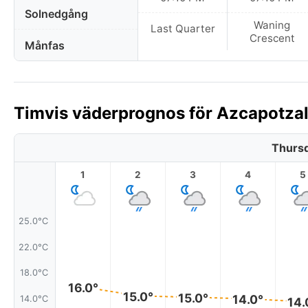
Solnedgång
Waning
Last Quarter
Crescent
Månfas
Timvis väderprognos för Azcapotzal
Thursd
1
2
3
4
5
25.0°C
22.0°C
18.0°C
16.0°
15.0°
15.0°
14.0°
14.0°C
14.