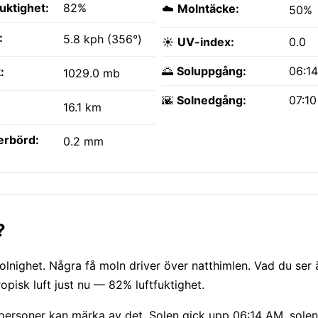
fuktighet:
82%
☁️
Molntäcke:
50%
:
5.8 kph (356°)
☀️
UV-index:
0.0
🌅
Soluppgång:
06:1
:
1029.0 mb
🌇
Solnedgång:
07:1
16.1 km
erbörd:
0.2 mm
?
nighet. Några få moln driver över natthimlen. Vad du ser 
pisk luft just nu — 82% luftfuktighet.
 personer kan märka av det. Solen gick upp 06:14 AM, solen