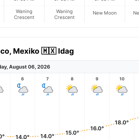
Waning
Waning
New Moon
N
Crescent
Crescent
co, Mexiko 🇲🇽 Idag
ay, August 06, 2026
6
7
8
9
10
18.0°
16.0°
15.0°
14.0°
0°
14.0°