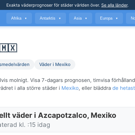
Exakta väderprognoser
för städer världen över
.
Se alla länder
.
Afrika
Antarktis
Asia
Europa
No
▼
▼
▼
▼
🇲🇽
smedelvärden
Väder i Mexiko
lvis molnigt. Visa 7-dagars prognosen, timvisa förhållan
dret i alla större städer i
Mexiko
, eller bläddra
de hetast
ellt väder i Azcapotzalco, Mexiko
erad kl. :15 idag