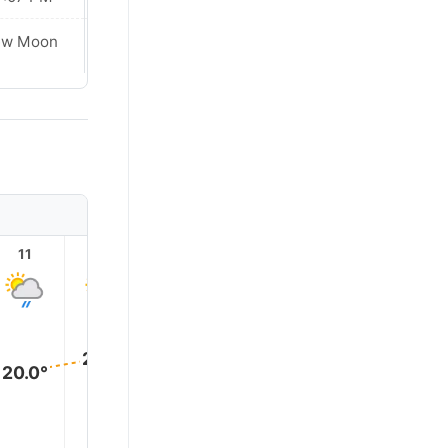
ew Moon
New Moon
11
12
13
14
15
16
24.0°
23.0°
22.0°
22.0°
20.0°
20.0°