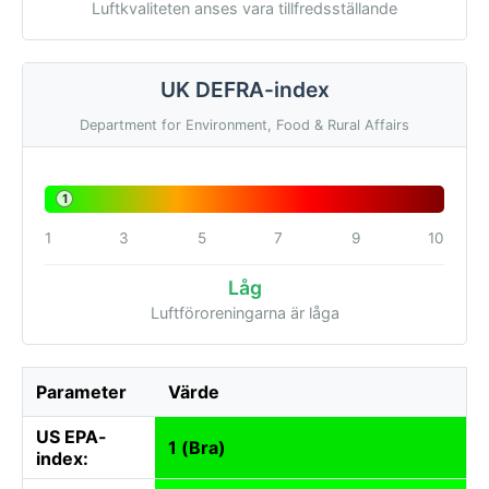
Luftkvaliteten anses vara tillfredsställande
UK DEFRA-index
Department for Environment, Food & Rural Affairs
1
1
3
5
7
9
10
Låg
Luftföroreningarna är låga
Parameter
Värde
US EPA-
1 (Bra)
index: