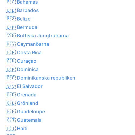
🇧🇸 Bahamas
🇧🇧 Barbados
🇧🇿 Belize
🇧🇲 Bermuda
🇻🇬 Brittiska Jungfruöarna
🇰🇾 Caymanöarna
🇨🇷 Costa Rica
🇨🇼 Curaçao
🇩🇲 Dominica
🇩🇴 Dominikanska republiken
🇸🇻 El Salvador
🇬🇩 Grenada
🇬🇱 Grönland
🇬🇵 Guadeloupe
🇬🇹 Guatemala
🇭🇹 Haiti