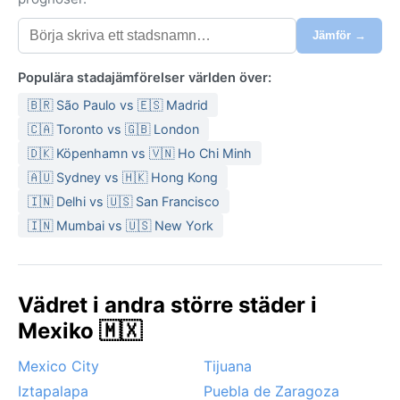
Jämför →
Populära stadajämförelser världen över:
🇧🇷 São Paulo vs 🇪🇸 Madrid
🇨🇦 Toronto vs 🇬🇧 London
🇩🇰 Köpenhamn vs 🇻🇳 Ho Chi Minh
🇦🇺 Sydney vs 🇭🇰 Hong Kong
🇮🇳 Delhi vs 🇺🇸 San Francisco
🇮🇳 Mumbai vs 🇺🇸 New York
Vädret i andra större städer i
Mexiko 🇲🇽
Mexico City
Tijuana
Iztapalapa
Puebla de Zaragoza