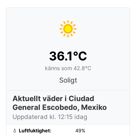
36.1°C
känns som 42.8°C
Soligt
Aktuellt väder i Ciudad
General Escobedo, Mexiko
Uppdaterad kl. 12:15 idag
💧
Luftfuktighet:
49%