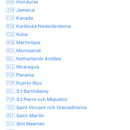
🇭🇳 Honduras
🇯🇲 Jamaica
🇨🇦 Kanada
🇧🇶 Karibiska Nederländerna
🇨🇺 Kuba
🇲🇶 Martinique
🇲🇸 Montserrat
🇳🇱 Netherlands Antilles
🇳🇮 Nicaragua
🇵🇦 Panama
🇵🇷 Puerto Rico
🇧🇱 S:t Barthélemy
🇵🇲 S:t Pierre och Miquelon
🇻🇨 Saint Vincent och Grenadinerna
🇲🇫 Saint-Martin
🇸🇽 Sint Maarten