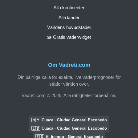
Alla kontinenter
Alla länder
Världens huvudstäder
🧩 Gratis väderwidget
Om Vadreti.com
Din pålitliga källa för exakta, live väderprognoser för
städer världen över.
Vadreti.com © 2026. Alla rättigheter förbehållna.
🇲🇾
Cuaca · Ciudad General Escobedo
🇮🇩
Cuaca · Ciudad General Escobedo
🇪🇸
El tiempo · General Escobedo