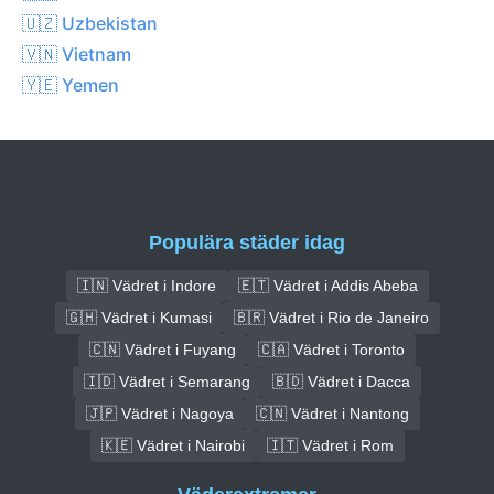
🇺🇿 Uzbekistan
🇻🇳 Vietnam
🇾🇪 Yemen
Populära städer idag
🇮🇳 Vädret i Indore
🇪🇹 Vädret i Addis Abeba
🇬🇭 Vädret i Kumasi
🇧🇷 Vädret i Rio de Janeiro
🇨🇳 Vädret i Fuyang
🇨🇦 Vädret i Toronto
🇮🇩 Vädret i Semarang
🇧🇩 Vädret i Dacca
🇯🇵 Vädret i Nagoya
🇨🇳 Vädret i Nantong
🇰🇪 Vädret i Nairobi
🇮🇹 Vädret i Rom