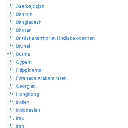
🇦🇿 Azerbajdzjan
🇧🇭 Bahrain
🇧🇩 Bangladesh
🇧🇹 Bhutan
🇮🇴 Brittiska territoriet i Indiska oceanen
🇧🇳 Brunei
🇲🇲 Burma
🇨🇾 Cypern
🇵🇭 Filippinerna
🇦🇪 Förenade Arabemiraten
🇬🇪 Georgien
🇭🇰 Hongkong
🇮🇳 Indien
🇮🇩 Indonesien
🇮🇶 Irak
🇮🇷 Iran