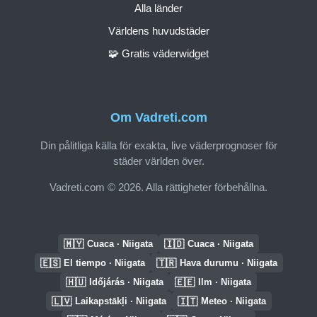
Alla länder
Världens huvudstäder
🧩 Gratis väderwidget
Om Vadreti.com
Din pålitliga källa för exakta, live väderprognoser för
städer världen över.
Vadreti.com © 2026. Alla rättigheter förbehållna.
🇲🇾
🇮🇩
Cuaca · Niigata
Cuaca · Niigata
🇪🇸
🇹🇷
El tiempo · Niigata
Hava durumu · Niigata
🇭🇺
🇪🇪
Időjárás · Niigata
Ilm · Niigata
🇱🇻
🇮🇹
Laikapstākļi · Niigata
Meteo · Niigata