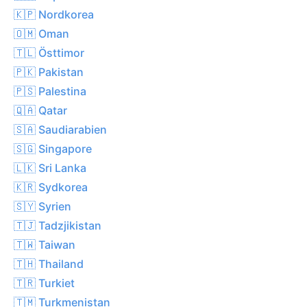
🇰🇵 Nordkorea
🇴🇲 Oman
🇹🇱 Östtimor
🇵🇰 Pakistan
🇵🇸 Palestina
🇶🇦 Qatar
🇸🇦 Saudiarabien
🇸🇬 Singapore
🇱🇰 Sri Lanka
🇰🇷 Sydkorea
🇸🇾 Syrien
🇹🇯 Tadzjikistan
🇹🇼 Taiwan
🇹🇭 Thailand
🇹🇷 Turkiet
🇹🇲 Turkmenistan