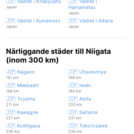
🇯🇵 Vädret i Kitakyushu
🇯🇵 Vädret i
Hamamatsu
Japan
Japan
🇯🇵 Vädret i Kumamoto
🇯🇵 Vädret i Aihara
Japan
Japan
Närliggande städer till Niigata
(inom 300 km)
🇯🇵 Nagano
🇯🇵 Utsunomiya
161 km
168 km
🇯🇵 Maebashi
🇯🇵 Iwaki
169 km
189 km
🇯🇵 Toyama
🇯🇵 Akita
211 km
220 km
🇯🇵 Kawagoe
🇯🇵 Saitama
227 km
231 km
🇯🇵 Koshigaya
🇯🇵 Tokorozawa
236 km
239 km