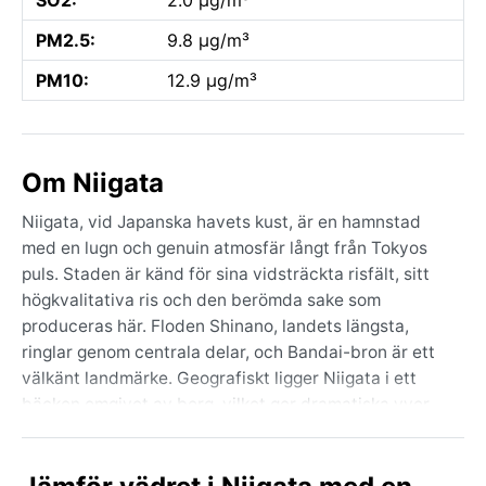
PM2.5:
9.8 µg/m³
PM10:
12.9 µg/m³
Om Niigata
Niigata, vid Japanska havets kust, är en hamnstad
med en lugn och genuin atmosfär långt från Tokyos
puls. Staden är känd för sina vidsträckta risfält, sitt
högkvalitativa ris och den berömda sake som
produceras här. Floden Shinano, landets längsta,
ringlar genom centrala delar, och Bandai-bron är ett
välkänt landmärke. Geografiskt ligger Niigata i ett
bäcken omgivet av berg, vilket ger dramatiska vyer.
Här finns också den populära Sado-ön strax utanför
kusten, känd för sina gamla guldgruvor och
traditionella festivaler.