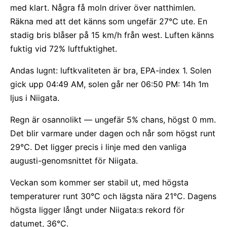
med klart. Några få moln driver över natthimlen.
Räkna med att det känns som ungefär 27°C ute. En
stadig bris blåser på 15 km/h från west. Luften känns
fuktig vid 72% luftfuktighet.
Andas lugnt: luftkvaliteten är bra, EPA-index 1. Solen
gick upp 04:49 AM, solen går ner 06:50 PM: 14h 1m
ljus i Niigata.
Regn är osannolikt — ungefär 5% chans, högst 0 mm.
Det blir varmare under dagen och når som högst runt
29°C. Det ligger precis i linje med den vanliga
augusti-genomsnittet för Niigata.
Veckan som kommer ser stabil ut, med högsta
temperaturer runt 30°C och lägsta nära 21°C. Dagens
högsta ligger långt under Niigata:s rekord för
datumet, 36°C.