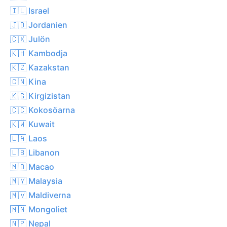
🇮🇱 Israel
🇯🇴 Jordanien
🇨🇽 Julön
🇰🇭 Kambodja
🇰🇿 Kazakstan
🇨🇳 Kina
🇰🇬 Kirgizistan
🇨🇨 Kokosöarna
🇰🇼 Kuwait
🇱🇦 Laos
🇱🇧 Libanon
🇲🇴 Macao
🇲🇾 Malaysia
🇲🇻 Maldiverna
🇲🇳 Mongoliet
🇳🇵 Nepal