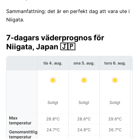
Sammanfattning: det är en perfekt dag att vara ute i
Niigata.
7-dagars väderprognos för
Niigata, Japan 🇯🇵
tis 4. aug.
ons 5. aug.
tors 6. aug.
f
Soligt
Soligt
Soligt
Max
28.8°C
28.6°C
29.6°C
temperatur
24.7°C
24.8°C
26.7°C
Genomsnittlig
temperatur