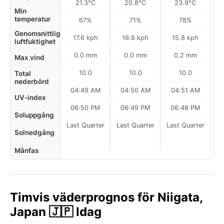
21.3°C
20.8°C
23.9°C
Min
temperatur
67%
71%
78%
Genomsnittlig
17.6 kph
16.6 kph
15.8 kph
luftfuktighet
0.0 mm
0.0 mm
0.2 mm
Max vind
10.0
10.0
10.0
Total
nederbörd
04:49 AM
04:50 AM
04:51 AM
0
UV-index
06:50 PM
06:49 PM
06:48 PM
Soluppgång
Last Quarter
Last Quarter
Last Quarter
Solnedgång
Månfas
Timvis väderprognos för Niigata,
Japan 🇯🇵 Idag