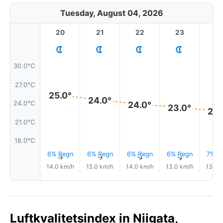
Tuesday, August 04, 2026
20
21
22
23
30.0°C
27.0°C
25.0°
24.0°
24.0°
24.0°C
23.0°
23.
21.0°C
18.0°C
6% Regn
6% Regn
6% Regn
6% Regn
7% R
↑
↑
↑
↑
14.0 km/h
15.0 km/h
14.0 km/h
13.0 km/h
13.0 
Luftkvalitetsindex in Niigata,