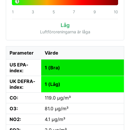
1
1
3
5
7
9
10
Låg
Luftföroreningarna är låga
Parameter
Värde
US EPA-
1 (Bra)
index:
UK DEFRA-
1 (Låg)
index:
CO:
119.0 µg/m³
O3:
81.0 µg/m³
NO2:
4.1 µg/m³
SO2:
2.0 µg/m³