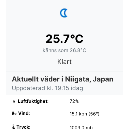
25.7°C
känns som 26.8°C
Klart
Aktuellt väder i Niigata, Japan
Uppdaterad kl. 19:15 idag
💧
Luftfuktighet:
72%
🌬️
Vind:
15.1 kph (56°)
🌡️
Tryck:
1009.0 mb