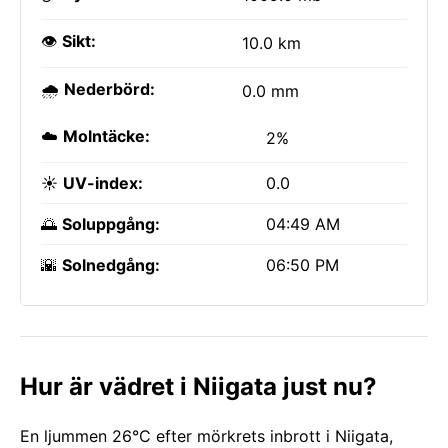
👁️
Sikt:
10.0 km
🌧️
Nederbörd:
0.0 mm
☁️
Molntäcke:
2%
☀️
UV-index:
0.0
🌅
Soluppgång:
04:49 AM
🌇
Solnedgång:
06:50 PM
Hur är vädret i Niigata just nu?
En ljummen 26°C efter mörkrets inbrott i Niigata,