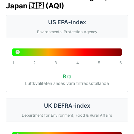
Japan 🇯🇵 (AQI)
US EPA-index
Environmental Protection Agency
1
1
2
3
4
5
6
Bra
Luftkvaliteten anses vara tillfredsställande
UK DEFRA-index
Department for Environment, Food & Rural Affairs