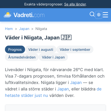
Exakta väderprognoser
.
Se alla länder
.
☰
Vadreti.
com
🌐
Hem
>
Japan
>
Niigata
Väder i Niigata, Japan 🇯🇵
Prognos
Väder i augusti
Väder i september
Årsmedelvärden
Väder i Japan
Liveväder i Niigata, för närvarande 26°C med klart.
Visa 7-dagars prognosen, timvisa förhållanden och
luftkvalitetsindex. Niigata ligger i
Japan
— se
vädret i alla större städer i
Japan
, eller bläddra
de
hetaste städer just nu
världen över.