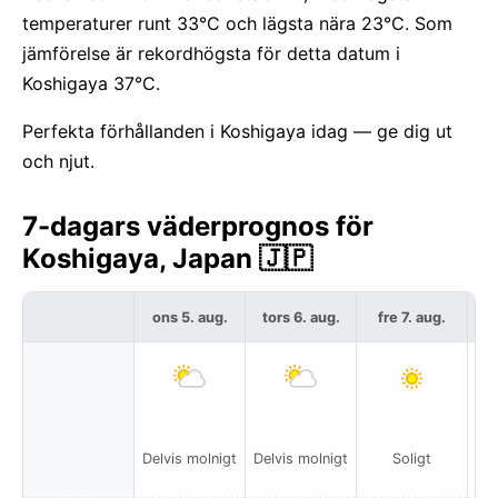
temperaturer runt 33°C och lägsta nära 23°C. Som
jämförelse är rekordhögsta för detta datum i
Koshigaya 37°C.
Perfekta förhållanden i Koshigaya idag — ge dig ut
och njut.
7-dagars väderprognos för
Koshigaya, Japan 🇯🇵
ons 5. aug.
tors 6. aug.
fre 7. aug.
l
Delvis molnigt
Delvis molnigt
Soligt