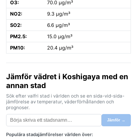
O3:
70.0 µg/m³
NO2:
9.3 µg/m³
SO2:
6.6 µg/m³
PM2.5:
15.0 µg/m³
PM10:
20.4 µg/m³
Jämför vädret i Koshigaya med en
annan stad
Sök efter valfri stad i världen och se en sida-vid-sida-
jämförelse av temperatur, väderförhållanden och
prognoser.
Jämför →
Populära stadajämförelser världen över: