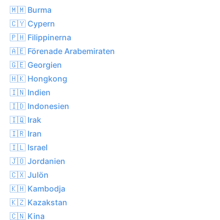
🇲🇲 Burma
🇨🇾 Cypern
🇵🇭 Filippinerna
🇦🇪 Förenade Arabemiraten
🇬🇪 Georgien
🇭🇰 Hongkong
🇮🇳 Indien
🇮🇩 Indonesien
🇮🇶 Irak
🇮🇷 Iran
🇮🇱 Israel
🇯🇴 Jordanien
🇨🇽 Julön
🇰🇭 Kambodja
🇰🇿 Kazakstan
🇨🇳 Kina