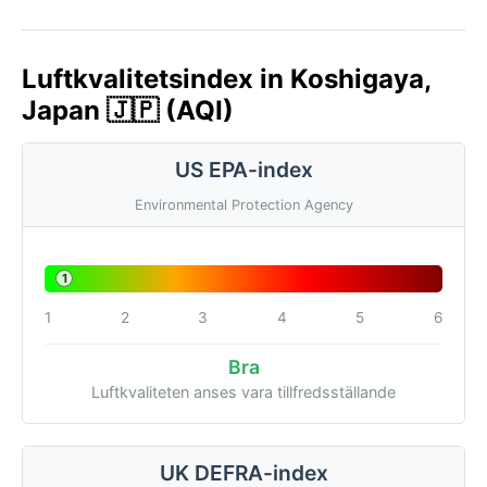
Luftkvalitetsindex in Koshigaya,
Japan 🇯🇵 (AQI)
US EPA-index
Environmental Protection Agency
1
1
2
3
4
5
6
Bra
Luftkvaliteten anses vara tillfredsställande
UK DEFRA-index