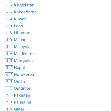
🇰🇬 Kirgizistan
🇨🇨 Kokosöarna
🇰🇼 Kuwait
🇱🇦 Laos
🇱🇧 Libanon
🇲🇴 Macao
🇲🇾 Malaysia
🇲🇻 Maldiverna
🇲🇳 Mongoliet
🇳🇵 Nepal
🇰🇵 Nordkorea
🇴🇲 Oman
🇹🇱 Östtimor
🇵🇰 Pakistan
🇵🇸 Palestina
🇶🇦 Qatar