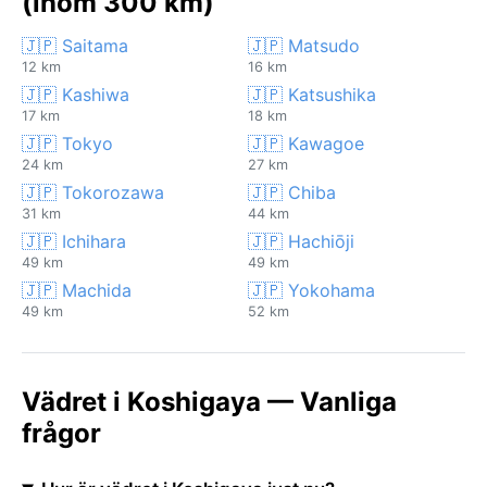
(inom 300 km)
🇯🇵 Saitama
🇯🇵 Matsudo
12 km
16 km
🇯🇵 Kashiwa
🇯🇵 Katsushika
17 km
18 km
🇯🇵 Tokyo
🇯🇵 Kawagoe
24 km
27 km
🇯🇵 Tokorozawa
🇯🇵 Chiba
31 km
44 km
🇯🇵 Ichihara
🇯🇵 Hachiōji
49 km
49 km
🇯🇵 Machida
🇯🇵 Yokohama
49 km
52 km
Vädret i Koshigaya — Vanliga
frågor