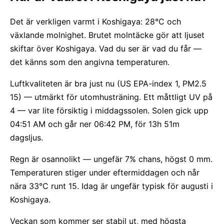
Det är verkligen varmt i Koshigaya: 28°C och
växlande molnighet. Brutet molntäcke gör att ljuset
skiftar över Koshigaya. Vad du ser är vad du får —
det känns som den angivna temperaturen.
Luftkvaliteten är bra just nu (US EPA-index 1, PM2.5
15) — utmärkt för utomhusträning. Ett måttligt UV på
4 — var lite försiktig i middagssolen. Solen gick upp
04:51 AM och går ner 06:42 PM, för 13h 51m
dagsljus.
Regn är osannolikt — ungefär 7% chans, högst 0 mm.
Temperaturen stiger under eftermiddagen och når
nära 33°C runt 15. Idag är ungefär typisk för augusti i
Koshigaya.
Veckan som kommer ser stabil ut, med högsta