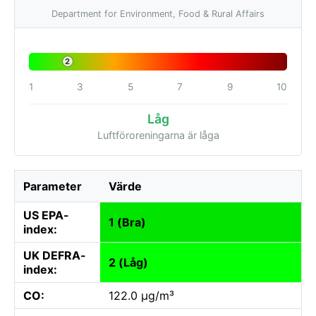
Department for Environment, Food & Rural Affairs
2
1
3
5
7
9
10
Låg
Luftföroreningarna är låga
Parameter
Värde
US EPA-
1 (Bra)
index:
UK DEFRA-
2 (Låg)
index:
CO:
122.0 µg/m³