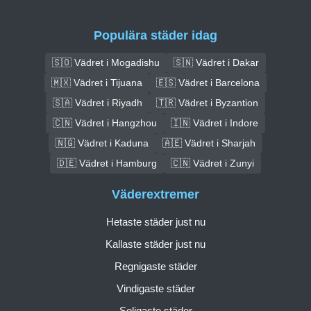
Populära städer idag
🇸🇴 Vädret i Mogadishu
🇸🇳 Vädret i Dakar
🇲🇽 Vädret i Tijuana
🇪🇸 Vädret i Barcelona
🇸🇦 Vädret i Riyadh
🇹🇷 Vädret i Byzantion
🇨🇳 Vädret i Hangzhou
🇮🇳 Vädret i Indore
🇳🇬 Vädret i Kaduna
🇦🇪 Vädret i Sharjah
🇩🇪 Vädret i Hamburg
🇨🇳 Vädret i Zunyi
Väderextremer
Hetaste städer just nu
Kallaste städer just nu
Regnigaste städer
Vindigaste städer
Soligaste städer