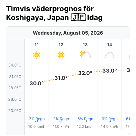
Timvis väderprognos för
Koshigaya, Japan 🇯🇵 Idag
Wednesday, August 05, 2026
11
12
13
14
1
34.0°C
33.
33.0°
32.0°
31.0°C
31.0°
30.0°
28.0°C
26.0°C
23.0°C
3% Regn
2% Regn
5% Regn
6% Regn
6% R
↑
↑
↑
↑
10.0 km/h
11.0 km/h
12.0 km/h
14.0 km/h
17.0 