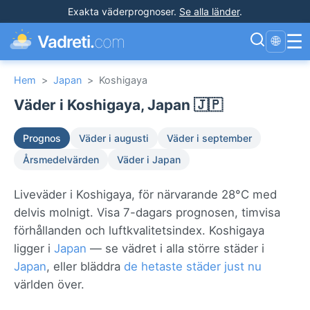
Exakta väderprognoser
.
Se alla länder
.
☰
Vadreti.
com
🌐
Hem
>
Japan
>
Koshigaya
Väder i Koshigaya, Japan 🇯🇵
Prognos
Väder i augusti
Väder i september
Årsmedelvärden
Väder i Japan
Liveväder i Koshigaya, för närvarande 28°C med
delvis molnigt. Visa 7-dagars prognosen, timvisa
förhållanden och luftkvalitetsindex. Koshigaya
ligger i
Japan
— se vädret i alla större städer i
Japan
, eller bläddra
de hetaste städer just nu
världen över.