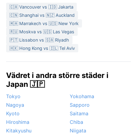
🇨🇦 Vancouver vs 🇮🇩 Jakarta
🇨🇳 Shanghai vs 🇳🇿 Auckland
🇲🇦 Marrakech vs 🇺🇸 New York
🇷🇺 Moskva vs 🇺🇸 Las Vegas
🇵🇹 Lissabon vs 🇸🇦 Riyadh
🇭🇰 Hong Kong vs 🇮🇱 Tel Aviv
Vädret i andra större städer i
Japan 🇯🇵
Tokyo
Yokohama
Nagoya
Sapporo
Kyoto
Saitama
Hiroshima
Chiba
Kitakyushu
Niigata