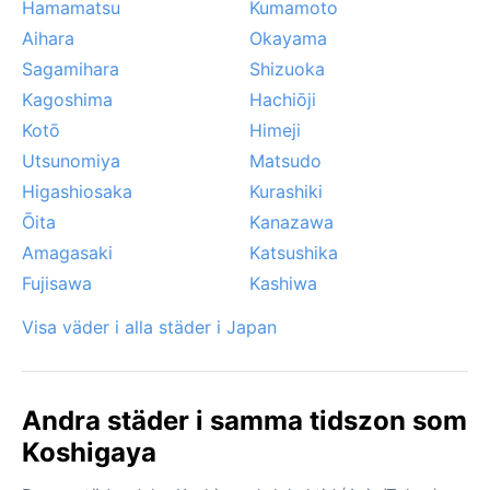
Hamamatsu
Kumamoto
Aihara
Okayama
Sagamihara
Shizuoka
Kagoshima
Hachiōji
Kotō
Himeji
Utsunomiya
Matsudo
Higashiosaka
Kurashiki
Ōita
Kanazawa
Amagasaki
Katsushika
Fujisawa
Kashiwa
Visa väder i alla städer i Japan
Andra städer i samma tidszon som
Koshigaya