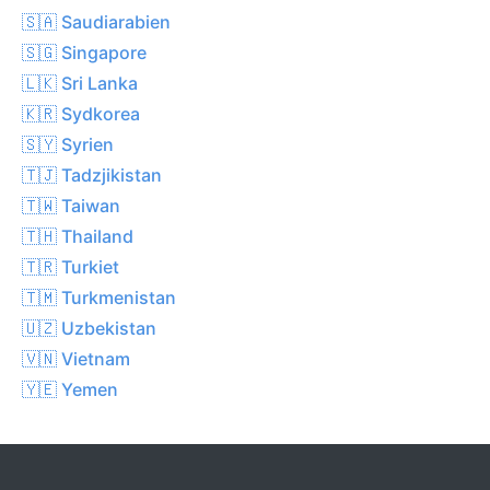
🇸🇦 Saudiarabien
🇸🇬 Singapore
🇱🇰 Sri Lanka
🇰🇷 Sydkorea
🇸🇾 Syrien
🇹🇯 Tadzjikistan
🇹🇼 Taiwan
🇹🇭 Thailand
🇹🇷 Turkiet
🇹🇲 Turkmenistan
🇺🇿 Uzbekistan
🇻🇳 Vietnam
🇾🇪 Yemen