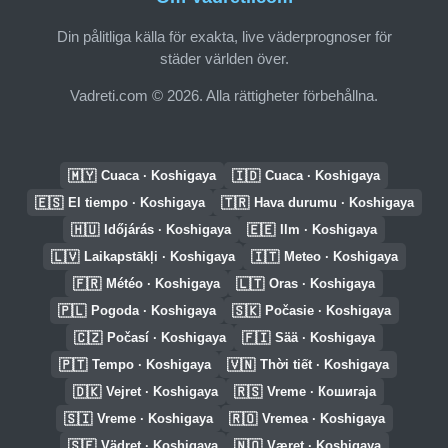
Din pålitliga källa för exakta, live väderprognoser för
städer världen över.
Vadreti.com © 2026. Alla rättigheter förbehållna.
🇲🇾
🇮🇩
Cuaca · Koshigaya
Cuaca · Koshigaya
🇪🇸
🇹🇷
El tiempo · Koshigaya
Hava durumu · Koshigaya
🇭🇺
🇪🇪
Időjárás · Koshigaya
Ilm · Koshigaya
🇱🇻
🇮🇹
Laikapstākļi · Koshigaya
Meteo · Koshigaya
🇫🇷
🇱🇹
Météo · Koshigaya
Oras · Koshigaya
🇵🇱
🇸🇰
Pogoda · Koshigaya
Počasie · Koshigaya
🇨🇿
🇫🇮
Počasí · Koshigaya
Sää · Koshigaya
🇵🇹
🇻🇳
Tempo · Koshigaya
Thời tiết · Koshigaya
🇩🇰
🇷🇸
Vejret · Koshigaya
Vreme · Кошигаја
🇸🇮
🇷🇴
Vreme · Koshigaya
Vremea · Koshigaya
🇸🇪
🇳🇴
Vädret · Koshigaya
Været · Koshigaya