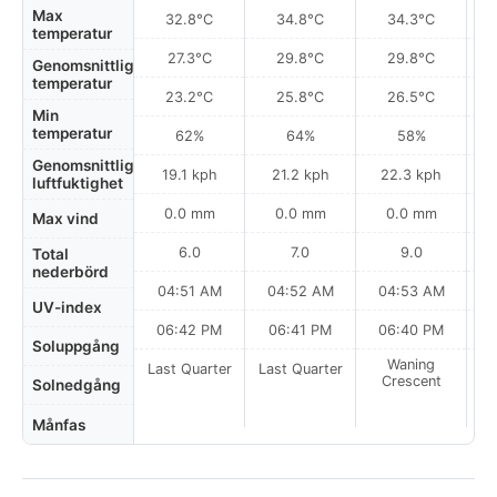
Max
32.8°C
34.8°C
34.3°C
temperatur
27.3°C
29.8°C
29.8°C
Genomsnittlig
temperatur
23.2°C
25.8°C
26.5°C
Min
temperatur
62%
64%
58%
Genomsnittlig
19.1 kph
21.2 kph
22.3 kph
luftfuktighet
0.0 mm
0.0 mm
0.0 mm
Max vind
6.0
7.0
9.0
Total
nederbörd
04:51 AM
04:52 AM
04:53 AM
0
UV-index
06:42 PM
06:41 PM
06:40 PM
Soluppgång
Waning
Last Quarter
Last Quarter
Crescent
Solnedgång
Månfas