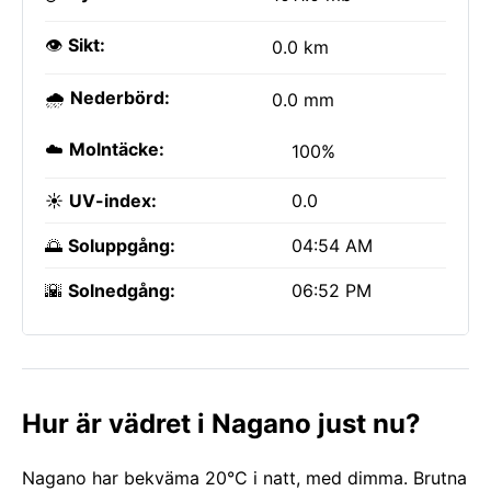
👁️
Sikt:
0.0 km
🌧️
Nederbörd:
0.0 mm
☁️
Molntäcke:
100%
☀️
UV-index:
0.0
🌅
Soluppgång:
04:54 AM
🌇
Solnedgång:
06:52 PM
Hur är vädret i Nagano just nu?
Nagano har bekväma 20°C i natt, med dimma. Brutna