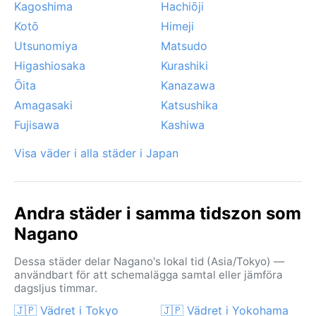
Kagoshima
Hachiōji
Kotō
Himeji
Utsunomiya
Matsudo
Higashiosaka
Kurashiki
Ōita
Kanazawa
Amagasaki
Katsushika
Fujisawa
Kashiwa
Visa väder i alla städer i Japan
Andra städer i samma tidszon som
Nagano
Dessa städer delar Nagano's lokal tid (Asia/Tokyo) —
användbart för att schemalägga samtal eller jämföra
dagsljus timmar.
🇯🇵 Vädret i Tokyo
🇯🇵 Vädret i Yokohama