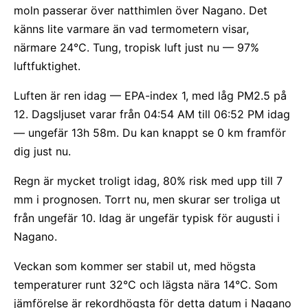
moln passerar över natthimlen över Nagano. Det
känns lite varmare än vad termometern visar,
närmare 24°C. Tung, tropisk luft just nu — 97%
luftfuktighet.
Luften är ren idag — EPA-index 1, med låg PM2.5 på
12. Dagsljuset varar från 04:54 AM till 06:52 PM idag
— ungefär 13h 58m. Du kan knappt se 0 km framför
dig just nu.
Regn är mycket troligt idag, 80% risk med upp till 7
mm i prognosen. Torrt nu, men skurar ser troliga ut
från ungefär 10. Idag är ungefär typisk för augusti i
Nagano.
Veckan som kommer ser stabil ut, med högsta
temperaturer runt 32°C och lägsta nära 14°C. Som
jämförelse är rekordhögsta för detta datum i Nagano