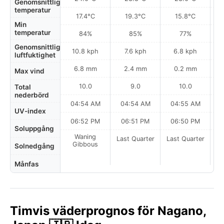
Genomsnittlig
temperatur
17.4°C
19.3°C
15.8°C
Min
temperatur
84%
85%
77%
Genomsnittlig
10.8 kph
7.6 kph
6.8 kph
luftfuktighet
6.8 mm
2.4 mm
0.2 mm
Max vind
10.0
9.0
10.0
Total
nederbörd
04:54 AM
04:54 AM
04:55 AM
0
UV-index
06:52 PM
06:51 PM
06:50 PM
Soluppgång
Waning
Last Quarter
Last Quarter
La
Gibbous
Solnedgång
Månfas
Timvis väderprognos för Nagano,