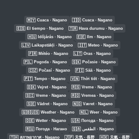
🇲🇾
🇮🇩
Cuaca · Nagano
Cuaca · Nagano
🇪🇸
🇹🇷
El tiempo · Nagano
Hava durumu · Nagano
🇭🇺
🇪🇪
Időjárás · Nagano
Ilm · Nagano
🇱🇻
🇮🇹
Laikapstākļi · Nagano
Meteo · Nagano
🇫🇷
🇱🇹
Météo · Nagano
Oras · Nagano
🇵🇱
🇸🇰
Pogoda · Nagano
Počasie · Nagano
🇨🇿
🇫🇮
Počasí · Nagano
Sää · Nagano
🇵🇹
🇻🇳
Tempo · Nagano
Thời tiết · Nagano
🇩🇰
🇷🇸
Vejret · Nagano
Vreme · Nagano
🇸🇮
🇷🇴
Vreme · Nagano
Vremea · Nagano
🇸🇪
🇳🇴
Vädret · Nagano
Været · Nagano
🇬🇧🇺🇸
🇳🇱
Weather · Nagano
Weer · Nagano
🇩🇪
🇺🇦
Wetter · Nagano
Погода · Nagano
🇷🇺
🇸🇦
Погода · Нагано
الطقس · Nagano
🇹🇭
🇯🇵
🇭🇰
สภาพอากาศ · Nagano
天気 · 長野
天氣 · 長野