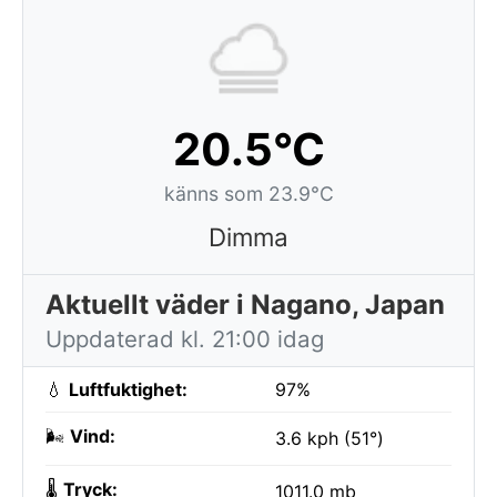
20.5°C
känns som 23.9°C
Dimma
Aktuellt väder i Nagano, Japan
Uppdaterad kl. 21:00 idag
💧
Luftfuktighet:
97%
🌬️
Vind:
3.6 kph (51°)
🌡️
Tryck:
1011.0 mb