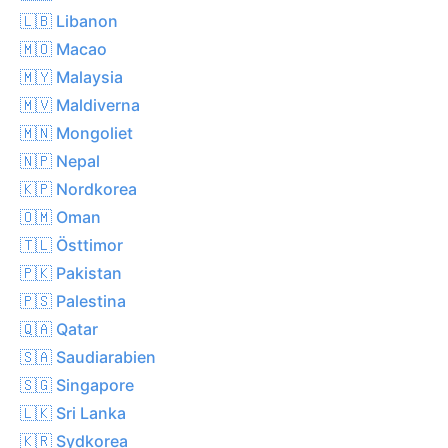
🇱🇧 Libanon
🇲🇴 Macao
🇲🇾 Malaysia
🇲🇻 Maldiverna
🇲🇳 Mongoliet
🇳🇵 Nepal
🇰🇵 Nordkorea
🇴🇲 Oman
🇹🇱 Östtimor
🇵🇰 Pakistan
🇵🇸 Palestina
🇶🇦 Qatar
🇸🇦 Saudiarabien
🇸🇬 Singapore
🇱🇰 Sri Lanka
🇰🇷 Sydkorea