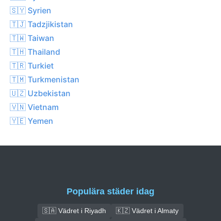
🇸🇾 Syrien
🇹🇯 Tadzjikistan
🇹🇼 Taiwan
🇹🇭 Thailand
🇹🇷 Turkiet
🇹🇲 Turkmenistan
🇺🇿 Uzbekistan
🇻🇳 Vietnam
🇾🇪 Yemen
Populära städer idag
🇸🇦 Vädret i Riyadh
🇰🇿 Vädret i Almaty