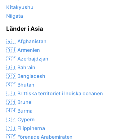
Kitakyushu
Niigata
Länder i Asia
🇦🇫 Afghanistan
🇦🇲 Armenien
🇦🇿 Azerbajdzjan
🇧🇭 Bahrain
🇧🇩 Bangladesh
🇧🇹 Bhutan
🇮🇴 Brittiska territoriet i Indiska oceanen
🇧🇳 Brunei
🇲🇲 Burma
🇨🇾 Cypern
🇵🇭 Filippinerna
🇦🇪 Förenade Arabemiraten