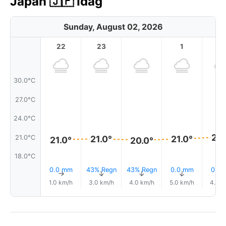
Japan 🇯🇵 Idag
Sunday, August 02, 2026
22
23
1
2
30.0°C
27.0°C
24.0°C
21.
21.0°C
21.0°
21.0°
21.0°
20.0°
18.0°C
0.0 mm
43% Regn
43% Regn
0.0 mm
0.0
↑
↑
↑
↑
↑
1.0 km/h
3.0 km/h
4.0 km/h
5.0 km/h
4.0 k