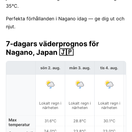
35°C.
Perfekta förhållanden i Nagano idag — ge dig ut och
njut.
7-dagars väderprognos för
Nagano, Japan 🇯🇵
sön 2. aug.
mån 3. aug.
tis 4. aug.
o
Lokalt regn i
Lokalt regn i
Lokalt regn i
närheten
närheten
närheten
Max
31.6°C
28.8°C
30.1°C
temperatur
24.0°C
23.8°C
23.0°C