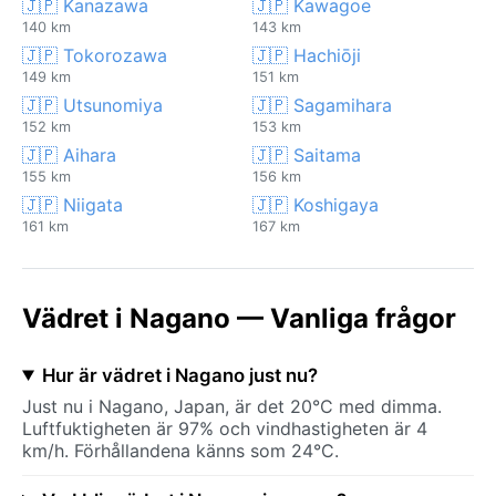
🇯🇵 Kanazawa
🇯🇵 Kawagoe
140 km
143 km
🇯🇵 Tokorozawa
🇯🇵 Hachiōji
149 km
151 km
🇯🇵 Utsunomiya
🇯🇵 Sagamihara
152 km
153 km
🇯🇵 Aihara
🇯🇵 Saitama
155 km
156 km
🇯🇵 Niigata
🇯🇵 Koshigaya
161 km
167 km
Vädret i Nagano — Vanliga frågor
Hur är vädret i Nagano just nu?
Just nu i Nagano, Japan, är det 20°C med dimma.
Luftfuktigheten är 97% och vindhastigheten är 4
km/h. Förhållandena känns som 24°C.