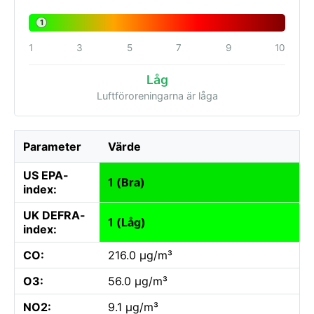
1
1
3
5
7
9
10
Låg
Luftföroreningarna är låga
Parameter
Värde
US EPA-
1 (Bra)
index:
UK DEFRA-
1 (Låg)
index:
CO:
216.0 µg/m³
O3:
56.0 µg/m³
NO2:
9.1 µg/m³