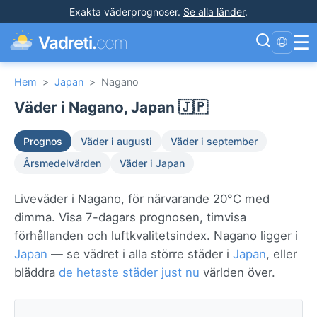
Exakta väderprognoser
.
Se alla länder
.
☰
Vadreti.
com
🌐
Hem
>
Japan
>
Nagano
Väder i Nagano, Japan 🇯🇵
Prognos
Väder i augusti
Väder i september
Årsmedelvärden
Väder i Japan
Liveväder i Nagano, för närvarande 20°C med
dimma. Visa 7-dagars prognosen, timvisa
förhållanden och luftkvalitetsindex. Nagano ligger i
Japan
— se vädret i alla större städer i
Japan
, eller
bläddra
de hetaste städer just nu
världen över.