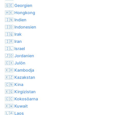
🇬🇪 Georgien
🇭🇰 Hongkong
🇮🇳 Indien
🇮🇩 Indonesien
🇮🇶 Irak
🇮🇷 Iran
🇮🇱 Israel
🇯🇴 Jordanien
🇨🇽 Julön
🇰🇭 Kambodja
🇰🇿 Kazakstan
🇨🇳 Kina
🇰🇬 Kirgizistan
🇨🇨 Kokosöarna
🇰🇼 Kuwait
🇱🇦 Laos