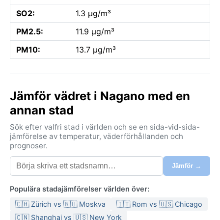
SO2:
1.3 µg/m³
PM2.5:
11.9 µg/m³
PM10:
13.7 µg/m³
Jämför vädret i Nagano med en
annan stad
Sök efter valfri stad i världen och se en sida-vid-sida-
jämförelse av temperatur, väderförhållanden och
prognoser.
Jämför →
Populära stadajämförelser världen över:
🇨🇭 Zürich vs 🇷🇺 Moskva
🇮🇹 Rom vs 🇺🇸 Chicago
🇨🇳 Shanghai vs 🇺🇸 New York