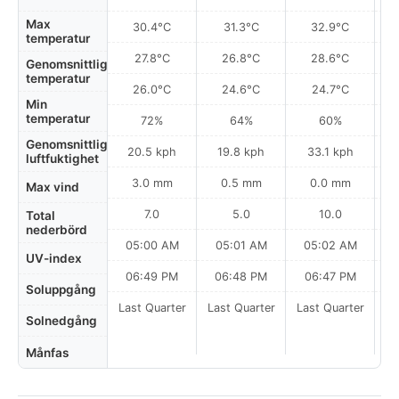
Max
30.4°C
31.3°C
32.9°C
temperatur
27.8°C
26.8°C
28.6°C
Genomsnittlig
temperatur
26.0°C
24.6°C
24.7°C
Min
temperatur
72%
64%
60%
Genomsnittlig
20.5 kph
19.8 kph
33.1 kph
luftfuktighet
3.0 mm
0.5 mm
0.0 mm
Max vind
7.0
5.0
10.0
Total
nederbörd
05:00 AM
05:01 AM
05:02 AM
0
UV-index
06:49 PM
06:48 PM
06:47 PM
Soluppgång
Last Quarter
Last Quarter
Last Quarter
La
Solnedgång
Månfas