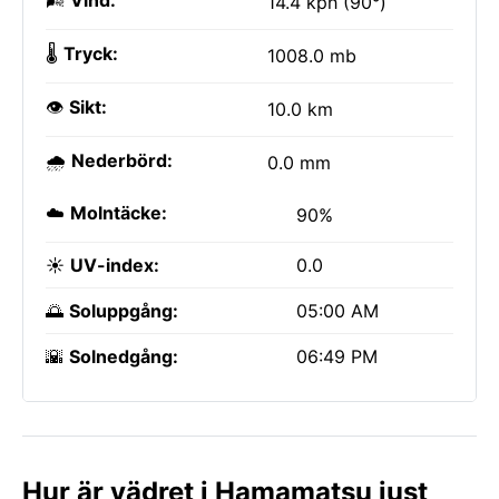
🌬️
Vind:
14.4 kph (90°)
🌡️
Tryck:
1008.0 mb
👁️
Sikt:
10.0 km
🌧️
Nederbörd:
0.0 mm
☁️
Molntäcke:
90%
☀️
UV-index:
0.0
🌅
Soluppgång:
05:00 AM
🌇
Solnedgång:
06:49 PM
Hur är vädret i Hamamatsu just