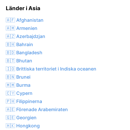
Länder i Asia
🇦🇫 Afghanistan
🇦🇲 Armenien
🇦🇿 Azerbajdzjan
🇧🇭 Bahrain
🇧🇩 Bangladesh
🇧🇹 Bhutan
🇮🇴 Brittiska territoriet i Indiska oceanen
🇧🇳 Brunei
🇲🇲 Burma
🇨🇾 Cypern
🇵🇭 Filippinerna
🇦🇪 Förenade Arabemiraten
🇬🇪 Georgien
🇭🇰 Hongkong