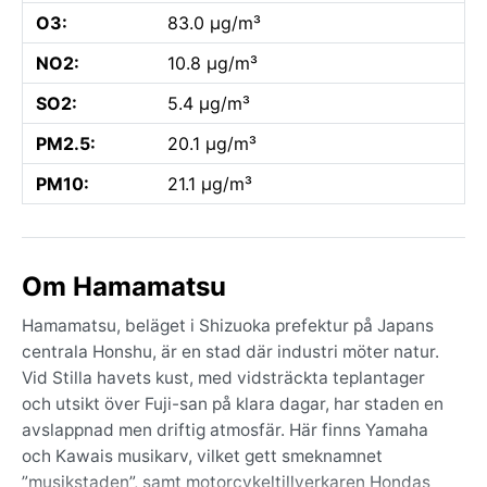
O3:
83.0 µg/m³
NO2:
10.8 µg/m³
SO2:
5.4 µg/m³
PM2.5:
20.1 µg/m³
PM10:
21.1 µg/m³
Om Hamamatsu
Hamamatsu, beläget i Shizuoka prefektur på Japans
centrala Honshu, är en stad där industri möter natur.
Vid Stilla havets kust, med vidsträckta teplantager
och utsikt över Fuji-san på klara dagar, har staden en
avslappnad men driftig atmosfär. Här finns Yamaha
och Kawais musikarv, vilket gett smeknamnet
”musikstaden”, samt motorcykeltillverkaren Hondas