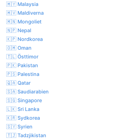
🇲🇾 Malaysia
🇲🇻 Maldiverna
🇲🇳 Mongoliet
🇳🇵 Nepal
🇰🇵 Nordkorea
🇴🇲 Oman
🇹🇱 Östtimor
🇵🇰 Pakistan
🇵🇸 Palestina
🇶🇦 Qatar
🇸🇦 Saudiarabien
🇸🇬 Singapore
🇱🇰 Sri Lanka
🇰🇷 Sydkorea
🇸🇾 Syrien
🇹🇯 Tadzjikistan