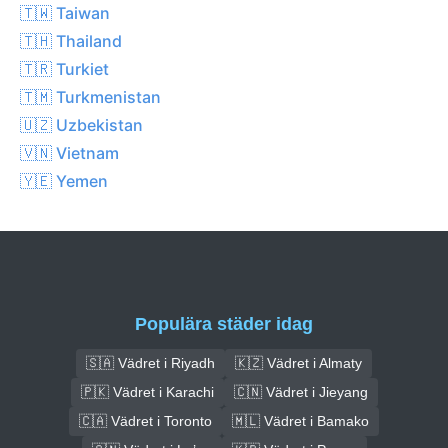
🇹🇼 Taiwan
🇹🇭 Thailand
🇹🇷 Turkiet
🇹🇲 Turkmenistan
🇺🇿 Uzbekistan
🇻🇳 Vietnam
🇾🇪 Yemen
Populära städer idag
🇸🇦 Vädret i Riyadh
🇰🇿 Vädret i Almaty
🇵🇰 Vädret i Karachi
🇨🇳 Vädret i Jieyang
🇨🇦 Vädret i Toronto
🇲🇱 Vädret i Bamako