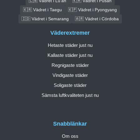
🇨🇳 Vädret i Lu’an
🇰🇷 Vädret i Pusan
🇰🇷 Vädret i Taegu
🇰🇵 Vädret i Pyongyang
🇮🇩 Vädret i Semarang
🇦🇷 Vädret i Córdoba
Väderextremer
Hetaste städer just nu
Kallaste städer just nu
Regnigaste städer
Vindigaste städer
Soligaste städer
Sämsta luftkvaliteten just nu
Snabblänkar
Om oss