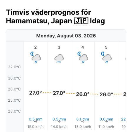
Timvis väderprognos för
Hamamatsu, Japan 🇯🇵 Idag
Monday, August 03, 2026
2
3
4
5
6
32.0°C
30.0°C
28.0°C
27.0°
27.0°
26.0°
26.
26.0°
25.0°C
23.0°C
0.5 mm
0.5 mm
0.1 mm
0.0 mm
22% R
↑
↑
↑
↑
15.0 km/h
14.0 km/h
13.0 km/h
11.0 km/h
10.0 