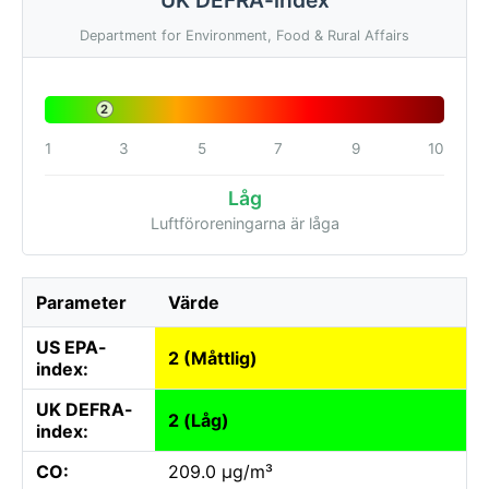
Department for Environment, Food & Rural Affairs
2
1
3
5
7
9
10
Låg
Luftföroreningarna är låga
Parameter
Värde
US EPA-
2 (Måttlig)
index:
UK DEFRA-
2 (Låg)
index:
CO:
209.0 µg/m³