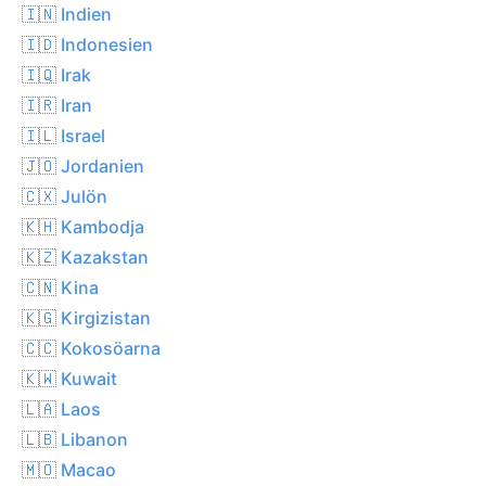
🇮🇳 Indien
🇮🇩 Indonesien
🇮🇶 Irak
🇮🇷 Iran
🇮🇱 Israel
🇯🇴 Jordanien
🇨🇽 Julön
🇰🇭 Kambodja
🇰🇿 Kazakstan
🇨🇳 Kina
🇰🇬 Kirgizistan
🇨🇨 Kokosöarna
🇰🇼 Kuwait
🇱🇦 Laos
🇱🇧 Libanon
🇲🇴 Macao