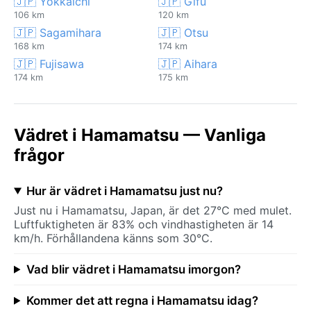
🇯🇵 Yokkaichi
🇯🇵 Gifu
106 km
120 km
🇯🇵 Sagamihara
🇯🇵 Otsu
168 km
174 km
🇯🇵 Fujisawa
🇯🇵 Aihara
174 km
175 km
Vädret i Hamamatsu — Vanliga
frågor
Hur är vädret i Hamamatsu just nu?
Just nu i Hamamatsu, Japan, är det 27°C med mulet.
Luftfuktigheten är 83% och vindhastigheten är 14
km/h. Förhållandena känns som 30°C.
Vad blir vädret i Hamamatsu imorgon?
Kommer det att regna i Hamamatsu idag?