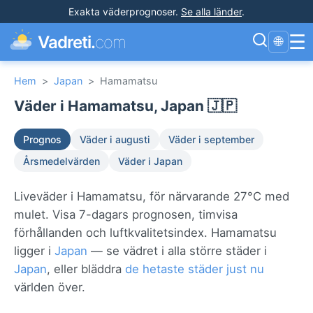
Exakta väderprognoser
.
Se alla länder
.
☰
Vadreti.
com
🌐
Hem
>
Japan
>
Hamamatsu
Väder i Hamamatsu, Japan 🇯🇵
Prognos
Väder i augusti
Väder i september
Årsmedelvärden
Väder i Japan
Liveväder i Hamamatsu, för närvarande 27°C med
mulet. Visa 7-dagars prognosen, timvisa
förhållanden och luftkvalitetsindex. Hamamatsu
ligger i
Japan
— se vädret i alla större städer i
Japan
, eller bläddra
de hetaste städer just nu
världen över.