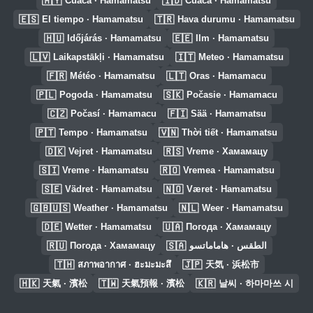
🇲🇾
🇮🇩
Cuaca · Hamamatsu
Cuaca · Hamamatsu
🇪🇸
🇹🇷
El tiempo · Hamamatsu
Hava durumu · Hamamatsu
🇭🇺
🇪🇪
Időjárás · Hamamatsu
Ilm · Hamamatsu
🇱🇻
🇮🇹
Laikapstākļi · Hamamatsu
Meteo · Hamamatsu
🇫🇷
🇱🇹
Météo · Hamamatsu
Oras · Hamamacu
🇵🇱
🇸🇰
Pogoda · Hamamatsu
Počasie · Hamamacu
🇨🇿
🇫🇮
Počasí · Hamamacu
Sää · Hamamatsu
🇵🇹
🇻🇳
Tempo · Hamamatsu
Thời tiết · Hamamatsu
🇩🇰
🇷🇸
Vejret · Hamamatsu
Vreme · Хамамацу
🇸🇮
🇷🇴
Vreme · Hamamatsu
Vremea · Hamamatsu
🇸🇪
🇳🇴
Vädret · Hamamatsu
Været · Hamamatsu
🇬🇧🇺🇸
🇳🇱
Weather · Hamamatsu
Weer · Hamamatsu
🇩🇪
🇺🇦
Wetter · Hamamatsu
Погода · Хамамацу
🇷🇺
🇸🇦
Погода · Хамамацу
الطقس · هاماماتسو
🇹🇭
🇯🇵
สภาพอากาศ · ฮะมะมะสึ
天気 · 浜松市
🇭🇰
🇹🇼
🇰🇷
天氣 · 濱松
天氣預報 · 濱松
날씨 · 하마마쓰 시