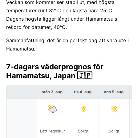
Veckan som kommer ser stabil ut, med högsta
temperaturer runt 32°C och lägsta nära 25°C.
Dagens högsta ligger långt under Hamamatsu:s
rekord för datumet, 40°C.
Sammanfattning: det är en perfekt dag att vara ute i
Hamamatsu.
7-dagars väderprognos för
Hamamatsu, Japan 🇯🇵
mån 3. aug.
tis 4. aug.
ons 5. aug.
to
Lätt regnskur
Soligt
Soligt