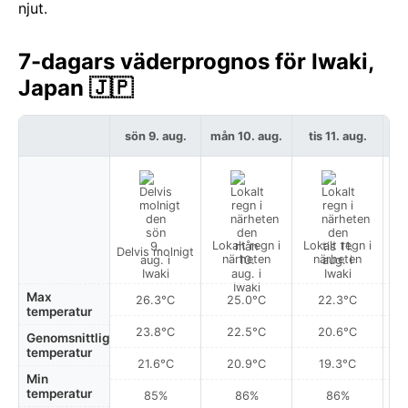
njut.
7-dagars väderprognos för Iwaki,
Japan 🇯🇵
sön 9. aug.
mån 10. aug.
tis 11. aug.
on
Lokalt regn i
Lokalt regn i
Lo
Delvis molnigt
närheten
närheten
Max
26.3°C
25.0°C
22.3°C
temperatur
23.8°C
22.5°C
20.6°C
Genomsnittlig
temperatur
21.6°C
20.9°C
19.3°C
Min
temperatur
85%
86%
86%