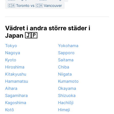
🇨🇦 Toronto vs 🇨🇦 Vancouver
Vädret i andra större städer i
Japan 🇯🇵
Tokyo
Yokohama
Nagoya
Sapporo
Kyoto
Saitama
Hiroshima
Chiba
Kitakyushu
Niigata
Hamamatsu
Kumamoto
Aihara
Okayama
Sagamihara
Shizuoka
Kagoshima
Hachiōji
Kotō
Himeji