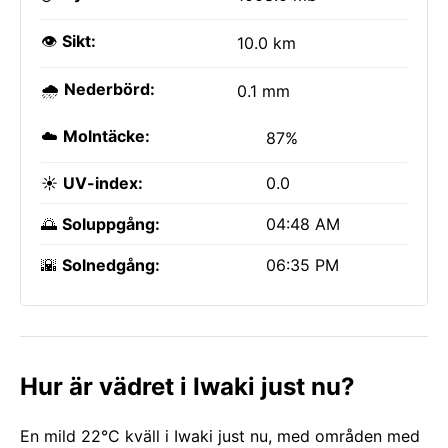
👁️
Sikt:
10.0 km
🌧️
Nederbörd:
0.1 mm
☁️
Molntäcke:
87%
☀️
UV-index:
0.0
🌅
Soluppgång:
04:48 AM
🌇
Solnedgång:
06:35 PM
Hur är vädret i Iwaki just nu?
En mild 22°C kväll i Iwaki just nu, med områden med