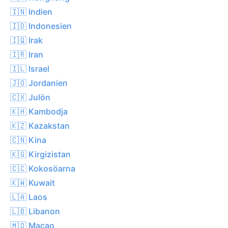
🇮🇳 Indien
🇮🇩 Indonesien
🇮🇶 Irak
🇮🇷 Iran
🇮🇱 Israel
🇯🇴 Jordanien
🇨🇽 Julön
🇰🇭 Kambodja
🇰🇿 Kazakstan
🇨🇳 Kina
🇰🇬 Kirgizistan
🇨🇨 Kokosöarna
🇰🇼 Kuwait
🇱🇦 Laos
🇱🇧 Libanon
🇲🇴 Macao