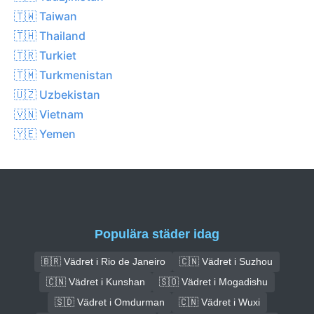
🇹🇼 Taiwan
🇹🇭 Thailand
🇹🇷 Turkiet
🇹🇲 Turkmenistan
🇺🇿 Uzbekistan
🇻🇳 Vietnam
🇾🇪 Yemen
Populära städer idag
🇧🇷 Vädret i Rio de Janeiro
🇨🇳 Vädret i Suzhou
🇨🇳 Vädret i Kunshan
🇸🇴 Vädret i Mogadishu
🇸🇩 Vädret i Omdurman
🇨🇳 Vädret i Wuxi