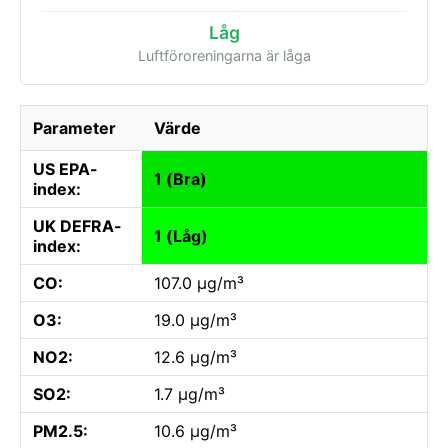
Låg
Luftföroreningarna är låga
Parameter
Värde
US EPA-
1 (Bra)
index:
UK DEFRA-
1 (Låg)
index:
CO:
107.0 µg/m³
O3:
19.0 µg/m³
NO2:
12.6 µg/m³
SO2:
1.7 µg/m³
PM2.5:
10.6 µg/m³