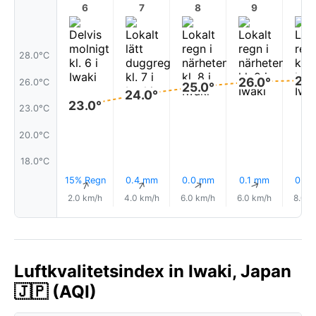
6
7
8
9
1
28.0°C
26.
26.0°
26.0°C
25.0°
24.0°
23.0°
23.0°C
20.0°C
18.0°C
15% Regn
0.4 mm
0.0 mm
0.1 mm
0.2
↑
↑
↑
↑
2.0 km/h
4.0 km/h
6.0 km/h
6.0 km/h
8.0 k
Luftkvalitetsindex in Iwaki, Japan
🇯🇵 (AQI)