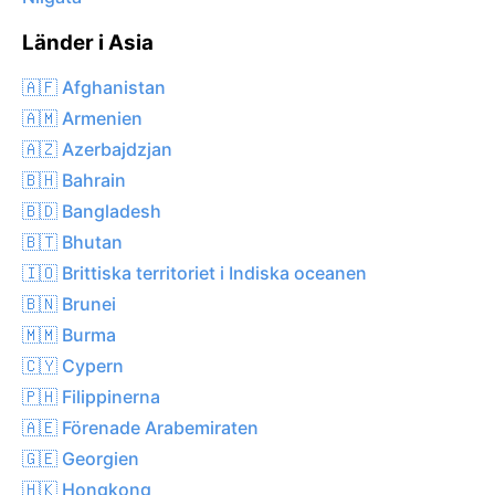
Länder i Asia
🇦🇫 Afghanistan
🇦🇲 Armenien
🇦🇿 Azerbajdzjan
🇧🇭 Bahrain
🇧🇩 Bangladesh
🇧🇹 Bhutan
🇮🇴 Brittiska territoriet i Indiska oceanen
🇧🇳 Brunei
🇲🇲 Burma
🇨🇾 Cypern
🇵🇭 Filippinerna
🇦🇪 Förenade Arabemiraten
🇬🇪 Georgien
🇭🇰 Hongkong