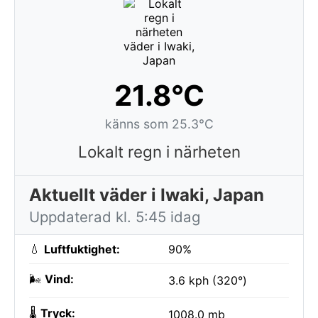
21.8°C
känns som 25.3°C
Lokalt regn i närheten
Aktuellt väder i Iwaki, Japan
Uppdaterad kl. 5:45 idag
💧
Luftfuktighet:
90%
🌬️
Vind:
3.6 kph (320°)
🌡️
Tryck:
1008.0 mb