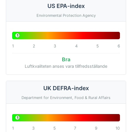
US EPA-index
Environmental Protection Agency
1
1
2
3
4
5
6
Bra
Luftkvaliteten anses vara tillfredsställande
UK DEFRA-index
Department for Environment, Food & Rural Affairs
1
1
3
5
7
9
10