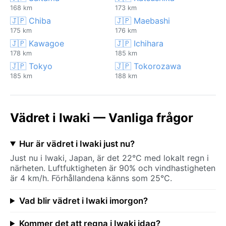
168 km
173 km
🇯🇵 Chiba
🇯🇵 Maebashi
175 km
176 km
🇯🇵 Kawagoe
🇯🇵 Ichihara
178 km
185 km
🇯🇵 Tokyo
🇯🇵 Tokorozawa
185 km
188 km
Vädret i Iwaki — Vanliga frågor
Hur är vädret i Iwaki just nu?
Just nu i Iwaki, Japan, är det 22°C med lokalt regn i
närheten. Luftfuktigheten är 90% och vindhastigheten
är 4 km/h. Förhållandena känns som 25°C.
Vad blir vädret i Iwaki imorgon?
Kommer det att regna i Iwaki idag?