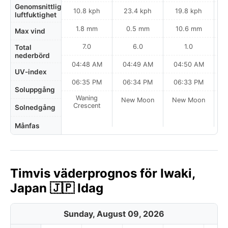
Genomsnittlig
10.8 kph
23.4 kph
19.8 kph
luftfuktighet
1.8 mm
0.5 mm
10.6 mm
Max vind
7.0
6.0
1.0
Total
nederbörd
04:48 AM
04:49 AM
04:50 AM
0
UV-index
06:35 PM
06:34 PM
06:33 PM
Soluppgång
Waning
New Moon
New Moon
N
Crescent
Solnedgång
Månfas
Timvis väderprognos för Iwaki,
Japan 🇯🇵 Idag
Sunday, August 09, 2026