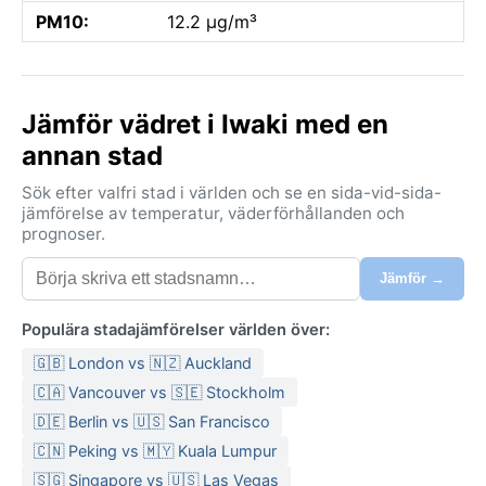
PM10:
12.2 µg/m³
Jämför vädret i Iwaki med en
annan stad
Sök efter valfri stad i världen och se en sida-vid-sida-
jämförelse av temperatur, väderförhållanden och
prognoser.
Jämför →
Populära stadajämförelser världen över:
🇬🇧 London vs 🇳🇿 Auckland
🇨🇦 Vancouver vs 🇸🇪 Stockholm
🇩🇪 Berlin vs 🇺🇸 San Francisco
🇨🇳 Peking vs 🇲🇾 Kuala Lumpur
🇸🇬 Singapore vs 🇺🇸 Las Vegas