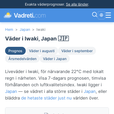
Exakta väderprognoser
.
Se alla länder
.
☰
Vadreti.
com
🌐
Hem
>
Japan
>
Iwaki
Väder i Iwaki, Japan 🇯🇵
Prognos
Väder i augusti
Väder i september
Årsmedelvärden
Väder i Japan
Liveväder i Iwaki, för närvarande 22°C med lokalt
regn i närheten. Visa 7-dagars prognosen, timvisa
förhållanden och luftkvalitetsindex. Iwaki ligger i
Japan
— se vädret i alla större städer i
Japan
, eller
bläddra
de hetaste städer just nu
världen över.