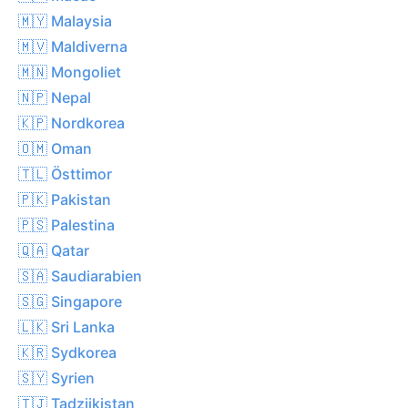
🇲🇾 Malaysia
🇲🇻 Maldiverna
🇲🇳 Mongoliet
🇳🇵 Nepal
🇰🇵 Nordkorea
🇴🇲 Oman
🇹🇱 Östtimor
🇵🇰 Pakistan
🇵🇸 Palestina
🇶🇦 Qatar
🇸🇦 Saudiarabien
🇸🇬 Singapore
🇱🇰 Sri Lanka
🇰🇷 Sydkorea
🇸🇾 Syrien
🇹🇯 Tadzjikistan