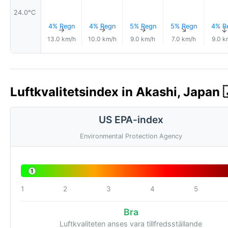
24.0°C
4% Regn
4% Regn
5% Regn
5% Regn
4% R
↑
↑
↑
↑
↑
13.0 km/h
10.0 km/h
9.0 km/h
7.0 km/h
9.0 k
Luftkvalitetsindex in Akashi, Japan 
US EPA-index
Environmental Protection Agency
1
1
2
3
4
5
Bra
Luftkvaliteten anses vara tillfredsställande