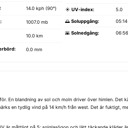
:
14.0 kph (90°)
☀️
UV-index:
5.0
🌅
Soluppgång:
05:1
:
1007.0 mb
🌇
Solnedgång:
06:5
10.0 km
erbörd:
0.0 mm
r. En blandning av sol och moln driver över himlen. Det kä
ks en tydlig vind på 14 km/h från west. Det är fuktigt, me
V är måttligt på 5; solglasögon och lätt täckande kläder är