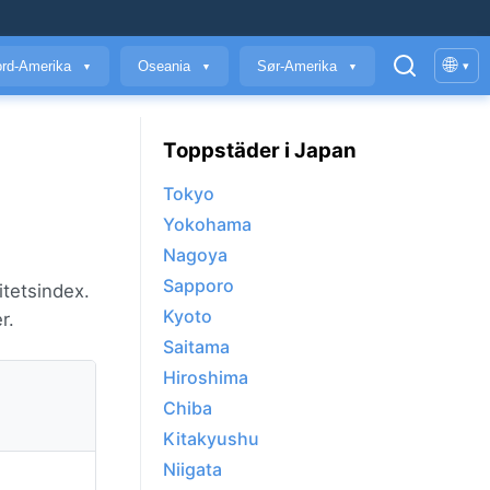
🌐
rd-Amerika
Oseania
Sør-Amerika
▾
▼
▼
▼
Toppstäder i Japan
Tokyo
Yokohama
Nagoya
Sapporo
itetsindex.
Kyoto
r.
Saitama
Hiroshima
Chiba
Kitakyushu
Niigata