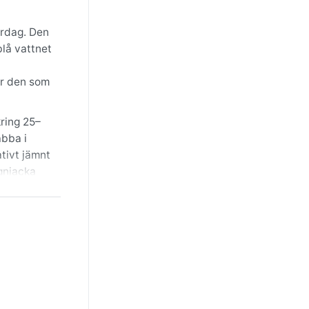
ardag. Den
blå vattnet
ör den som
kring 25–
abba i
tivt jämnt
egnjacka
na är
ing och
edföra
r typiskt