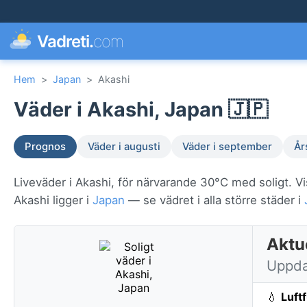
Vadreti.
com
Hem
>
Japan
>
Akashi
Väder i Akashi, Japan 🇯🇵
Prognos
Väder i augusti
Väder i september
År
Liveväder i Akashi, för närvarande 30°C med soligt. Vi
Akashi ligger i
Japan
— se vädret i alla större städer i
Aktue
Uppda
💧
Luft