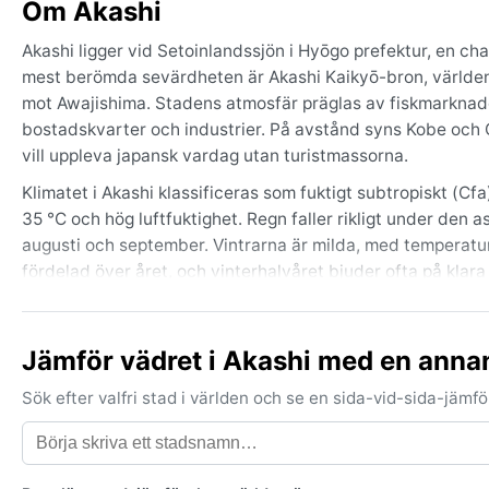
Om Akashi
Akashi ligger vid Setoinlandssjön i Hyōgo prefektur, en 
mest berömda sevärdheten är Akashi Kaikyō-bron, världens 
mot Awajishima. Stadens atmosfär präglas av fiskmarknade
bostadskvarter och industrier. På avstånd syns Kobe och O
vill uppleva japansk vardag utan turistmassorna.
Klimatet i Akashi klassificeras som fuktigt subtropiskt (C
35 °C och hög luftfuktighet. Regn faller rikligt under den 
augusti och september. Vintrarna är milda, med temperature
fördelad över året, och vinterhalvåret bjuder ofta på klar
och paraply, samt lager på lager för de milda vinterkvällar
Bästa tiden att besöka Akashi ur vädersynpunkt är våren
Jämför vädret i Akashi med en anna
behagliga och luftfuktigheten lägre. Då slipper regnperio
höstens milda dagar gör stadens promenader och bron sär
Sök efter valfri stad i världen och se en sida-vid-sida-jäm
kraftiga vindar och skyfall, men de är vanligast i slutet a
än dimma.