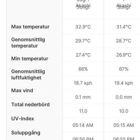
Soligt
Soligt
Max temperatur
32.9°C
31.4°C
Genomsnittlig
29.7°C
28.7°C
temperatur
27.4°C
26.9°C
Min temperatur
66%
67%
Genomsnittlig
luftfuktighet
18.7 kph
19.4 kph
Max vind
0.1 mm
0.0 mm
Total nederbörd
11.0
10.0
UV-index
05:14 AM
05:15 AM
Soluppgång
06:56 PM
06:55 PM