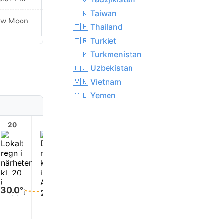
🇹🇼 Taiwan
ew Moon
New Moon
🇹🇭 Thailand
🇹🇷 Turkiet
🇹🇲 Turkmenistan
🇺🇿 Uzbekistan
🇻🇳 Vietnam
🇾🇪 Yemen
20
21
22
23
1
30.0°
29.0°
29.0°
28.0°
28.0°
28.0°