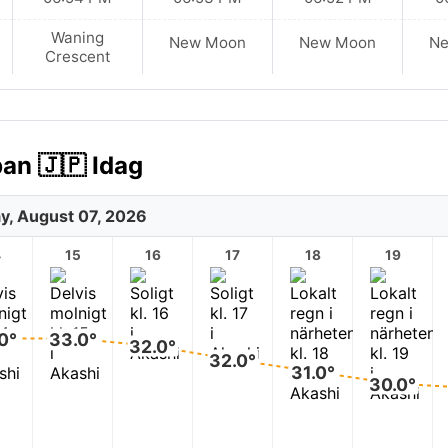
Waning
New Moon
New Moon
N
Crescent
an 🇯🇵 Idag
ay, August 07, 2026
4
15
16
17
18
19
0°
33.0°
32.0°
32.0°
31.0°
30.0°