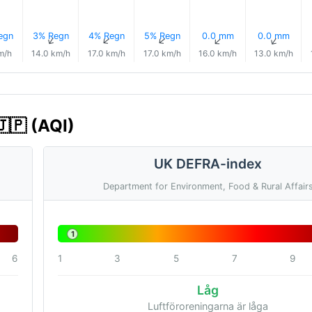
egn
3% Regn
4% Regn
5% Regn
0.0 mm
0.0 mm
↑
↑
↑
↑
↑
m/h
14.0 km/h
17.0 km/h
17.0 km/h
16.0 km/h
13.0 km/h
🇯🇵 (AQI)
UK DEFRA-index
Department for Environment, Food & Rural Affair
1
6
1
3
5
7
9
Låg
Luftföroreningarna är låga