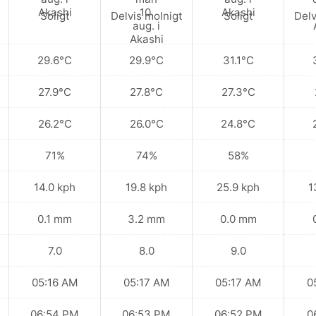
Soligt
Delvis molnigt
Soligt
Delv
29.6°C
29.9°C
31.1°C
27.9°C
27.8°C
27.3°C
26.2°C
26.0°C
24.8°C
71%
74%
58%
14.0 kph
19.8 kph
25.9 kph
1
0.1 mm
3.2 mm
0.0 mm
7.0
8.0
9.0
05:16 AM
05:17 AM
05:17 AM
0
06:54 PM
06:53 PM
06:52 PM
0