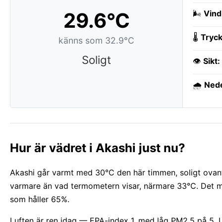
29.6°C
🌬️
Vind
🌡️
Tryck
känns som 32.9°C
Soligt
👁️
Sikt:
🌧️
Ned
Hur är vädret i Akashi just nu?
Akashi går varmt med 30°C den här timmen, soligt ovanfö
varmare än vad termometern visar, närmare 33°C. Det mär
som håller 65%.
Luften är ren idag — EPA-index 1, med låg PM2.5 på 5. U