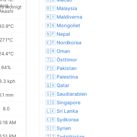
Lokalt regn i
is molnigt
🇲🇾 Malaysia
närheten
🇲🇻 Maldiverna
🇲🇳 Mongoliet
30.9°C
30.2°C
🇳🇵 Nepal
27.1°C
27.1°C
🇰🇵 Nordkorea
🇴🇲 Oman
24.4°C
24.5°C
🇹🇱 Östtimor
64%
66%
🇵🇰 Pakistan
🇵🇸 Palestina
3.3 kph
11.9 kph
🇶🇦 Qatar
🇸🇦 Saudiarabien
0.1 mm
1.6 mm
🇸🇬 Singapore
8.0
8.0
🇱🇰 Sri Lanka
🇰🇷 Sydkorea
5:18 AM
05:19 AM
🇸🇾 Syrien
6:51 PM
06:50 PM
🇹🇯 Tadzjikistan