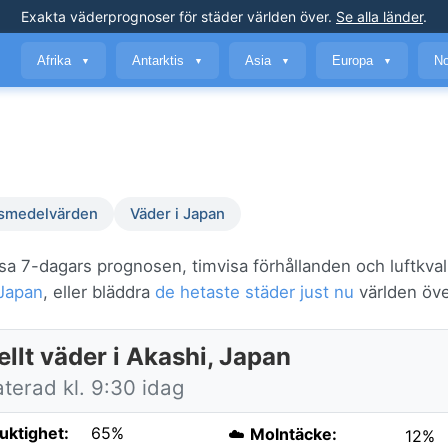
Exakta väderprognoser
för städer världen över
.
Se alla länder
.
Afrika
Antarktis
Asia
Europa
No
▼
▼
▼
▼
smedelvärden
Väder i Japan
sa 7-dagars prognosen, timvisa förhållanden och luftkval
Japan
, eller bläddra
de hetaste städer just nu
världen öve
llt väder i Akashi, Japan
terad kl. 9:30 idag
fuktighet:
65%
☁️
Molntäcke:
12%