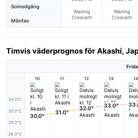
Solnedgång
Waning
Waning
Crescent
Crescent
Månfas
Timvis väderprognos för Akashi, Jap
Frid
10
11
12
13
1
34.0°C
33.
33.0°
32.0°
32.0°C
31.0°
30.0°
29.0°C
26.0°C