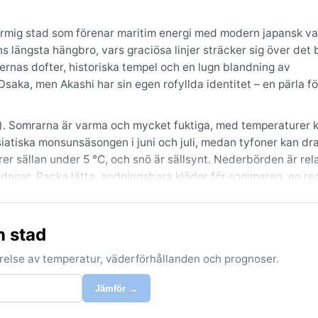
charmig stad som förenar maritim energi med modern japansk v
längsta hängbro, vars graciösa linjer sträcker sig över det 
rnas dofter, historiska tempel och en lugn blandning av
saka, men Akashi har sin egen rofyllda identitet – en pärla f
fa). Somrarna är varma och mycket fuktiga, med temperaturer 
asiatiska monsunsäsongen i juni och juli, medan tyfoner kan dr
r sällan under 5 °C, och snö är sällsynt. Nederbörden är rela
a dagar. Packa lätta, andningsbara kläder för sommaren, en r
na.
 (mars–maj) och hösten (oktober–november), då temperaturer
n stad
dens skyfall och tyfonriskens osäkerhet. Vårens körsbärsblomn
skilt vackra. Noterbara väderfenomen är tyfoner, som kan m
förelse av temperatur, väderförhållanden och prognoser.
v sommaren. Snö är nästan obefintlig, och disiga morgnar är me
Jämför →