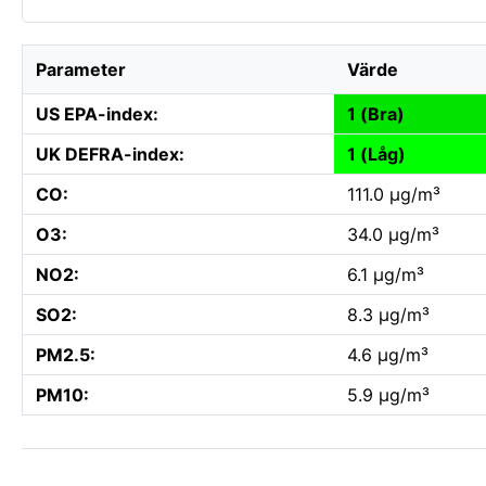
Parameter
Värde
US EPA-index:
1 (Bra)
UK DEFRA-index:
1 (Låg)
CO:
111.0 µg/m³
O3:
34.0 µg/m³
NO2:
6.1 µg/m³
SO2:
8.3 µg/m³
PM2.5:
4.6 µg/m³
PM10:
5.9 µg/m³