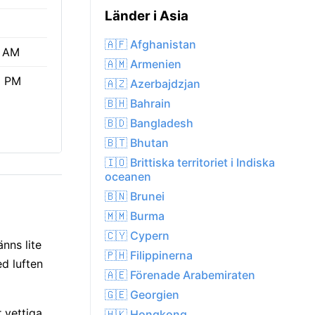
Länder i Asia
🇦🇫 Afghanistan
4 AM
🇦🇲 Armenien
6 PM
🇦🇿 Azerbajdzjan
🇧🇭 Bahrain
🇧🇩 Bangladesh
🇧🇹 Bhutan
🇮🇴 Brittiska territoriet i Indiska
oceanen
🇧🇳 Brunei
🇲🇲 Burma
🇨🇾 Cypern
nns lite
🇵🇭 Filippinerna
d luften
🇦🇪 Förenade Arabemiraten
🇬🇪 Georgien
 vettiga
🇭🇰 Hongkong