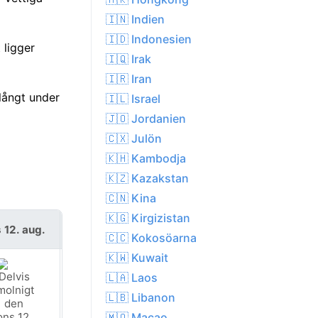
🇮🇳 Indien
🇮🇩 Indonesien
 ligger
🇮🇶 Irak
🇮🇷 Iran
långt under
🇮🇱 Israel
🇯🇴 Jordanien
🇨🇽 Julön
🇰🇭 Kambodja
🇰🇿 Kazakstan
🇨🇳 Kina
🇰🇬 Kirgizistan
 12. aug.
tors 13. aug.
🇨🇨 Kokosöarna
🇰🇼 Kuwait
🇱🇦 Laos
🇱🇧 Libanon
🇲🇴 Macao