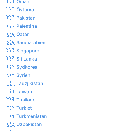
🇴🇲 Oman
🇹🇱 Östtimor
🇵🇰 Pakistan
🇵🇸 Palestina
🇶🇦 Qatar
🇸🇦 Saudiarabien
🇸🇬 Singapore
🇱🇰 Sri Lanka
🇰🇷 Sydkorea
🇸🇾 Syrien
🇹🇯 Tadzjikistan
🇹🇼 Taiwan
🇹🇭 Thailand
🇹🇷 Turkiet
🇹🇲 Turkmenistan
🇺🇿 Uzbekistan