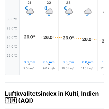
21
22
23
1
30.0°C
28.0°C
26.0°
26.0°
26.0°
26.0°C
26.0°
25.
24.0°C
22.0°C
0.3 mm
0.5 mm
0.5 mm
0.8 mm
1.0 
↑
↑
↑
↑
9.0 km/h
9.0 km/h
10.0 km/h
11.0 km/h
12.0 
Luftkvalitetsindex in Kulti, Indien
🇮🇳 (AQI)