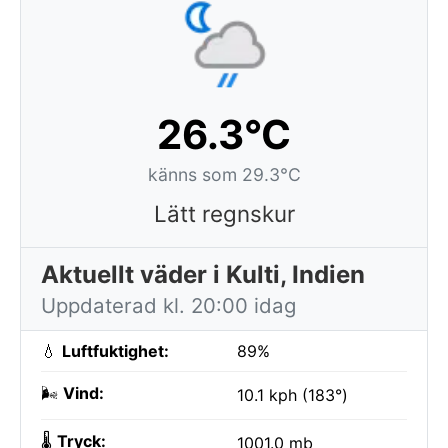
26.3°C
känns som 29.3°C
Lätt regnskur
Aktuellt väder i Kulti, Indien
Uppdaterad kl. 20:00 idag
💧
Luftfuktighet:
89%
🌬️
Vind:
10.1 kph (183°)
🌡️
Tryck:
1001.0 mb