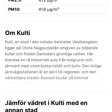
PM10:
41.8 µg/m³
Om Kulti
Kulti, en stad i den indiska delstaten Västbengalen,
ligger på Chota Nagpurplatån omgiven av böljande
kullar och floden Damodars grumliga vatten. Här
blandas en rå industriell puls från kolgruvor och
järnverk med vidsträckta risfält och byliv. Den livliga
järnvägsstationen är en port till regionen, och den
närbelägna staden Asansol bjuder på kolonial
arkitektur. Viben är jordnära och autentisk, en plats
där arbetsam vardag möter subtropisk grönska.
Kulti har ett tropiskt savannklimat enligt Köppens
Jämför vädret i Kulti med en
Aw‑klassificering. Somrarna från mars till juni är heta
annan stad
och kvava med temperaturer som ofta når 40 grader,