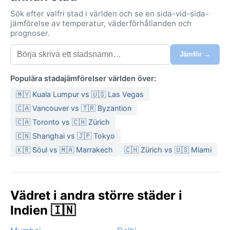
medan vintrarna från december till februari är milda
Sök efter valfri stad i världen och se en sida-vid-sida-
med dagstemperaturer runt 20–25 grader och svala
jämförelse av temperatur, väderförhållanden och
prognoser.
nätter på tio grader. Monsunen i juni till september för
med sig kraftiga regn och hög luftfuktighet. Packa
Jämför →
lätta bomullskläder och solhatt för värmen, ett
regnställ under regnperioden samt en tunn jacka för
Populära stadajämförelser världen över:
kyliga vinterkvällar.
🇲🇾 Kuala Lumpur vs 🇺🇸 Las Vegas
Bästa tiden att utforska Kulti väderleksmässigt är
🇨🇦 Vancouver vs 🇹🇷 Byzantion
oktober till mars, efter monsunen då himlen är klar
🇨🇦 Toronto vs 🇨🇭 Zürich
och luften behagligt torr. Noterbara väderfenomen är
🇨🇳 Shanghai vs 🇯🇵 Tokyo
monsunregnet som kan orsaka lokala översvämningar,
samt heta, torra försommarveckor med värmeböljor.
🇰🇷 Söul vs 🇲🇦 Marrakech
🇨🇭 Zürich vs 🇺🇸 Miami
Orkaner och sirocco förekommer inte här, men den
obarmhärtiga solen dominerar försommaren. Undvik
juli–augusti om hög luftfuktighet känns påfrestande.
Vädret i andra större städer i
Indien 🇮🇳