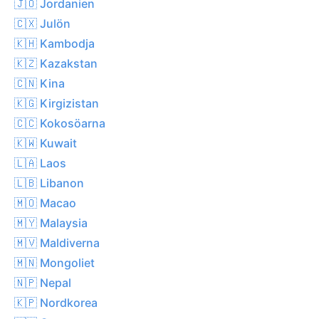
🇯🇴 Jordanien
🇨🇽 Julön
🇰🇭 Kambodja
🇰🇿 Kazakstan
🇨🇳 Kina
🇰🇬 Kirgizistan
🇨🇨 Kokosöarna
🇰🇼 Kuwait
🇱🇦 Laos
🇱🇧 Libanon
🇲🇴 Macao
🇲🇾 Malaysia
🇲🇻 Maldiverna
🇲🇳 Mongoliet
🇳🇵 Nepal
🇰🇵 Nordkorea