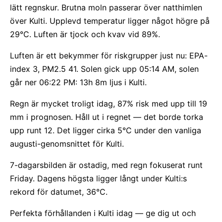
lätt regnskur. Brutna moln passerar över natthimlen
över Kulti. Upplevd temperatur ligger något högre på
29°C. Luften är tjock och kvav vid 89%.
Luften är ett bekymmer för riskgrupper just nu: EPA-
index 3, PM2.5 41. Solen gick upp 05:14 AM, solen
går ner 06:22 PM: 13h 8m ljus i Kulti.
Regn är mycket troligt idag, 87% risk med upp till 19
mm i prognosen. Håll ut i regnet — det borde torka
upp runt 12. Det ligger cirka 5°C under den vanliga
augusti-genomsnittet för Kulti.
7-dagarsbilden är ostadig, med regn fokuserat runt
Friday. Dagens högsta ligger långt under Kulti:s
rekord för datumet, 36°C.
Perfekta förhållanden i Kulti idag — ge dig ut och