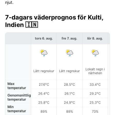
njut.
7-dagars väderprognos för Kulti,
Indien 🇮🇳
tors 6. aug.
fre 7. aug.
lör 8. aug.
s
Lokalt regn i
Lo
Lätt regnskur
Lätt regnskur
närheten
Max
27.6°C
28.5°C
33.4°C
temperatur
26.4°C
26.1°C
29.2°C
Genomsnittlig
temperatur
25.8°C
24.9°C
25.3°C
Min
temperatur
89%
89%
73%