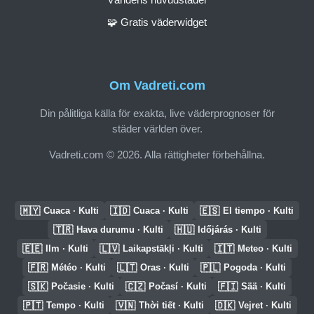
🧩 Gratis väderwidget
Om Vadreti.com
Din pålitliga källa för exakta, live väderprognoser för
städer världen över.
Vadreti.com © 2026. Alla rättigheter förbehållna.
🇲🇾
🇮🇩
🇪🇸
Cuaca · Kulti
Cuaca · Kulti
El tiempo · Kulti
🇹🇷
🇭🇺
Hava durumu · Kulti
Időjárás · Kulti
🇪🇪
🇱🇻
🇮🇹
Ilm · Kulti
Laikapstākļi · Kulti
Meteo · Kulti
🇫🇷
🇱🇹
🇵🇱
Météo · Kulti
Oras · Kulti
Pogoda · Kulti
🇸🇰
🇨🇿
🇫🇮
Počasie · Kulti
Počasí · Kulti
Sää · Kulti
🇵🇹
🇻🇳
🇩🇰
Tempo · Kulti
Thời tiết · Kulti
Vejret · Kulti