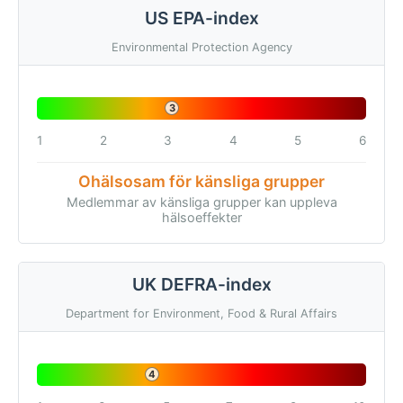
US EPA-index
Environmental Protection Agency
3
1
2
3
4
5
6
Ohälsosam för känsliga grupper
Medlemmar av känsliga grupper kan uppleva
hälsoeffekter
UK DEFRA-index
Department for Environment, Food & Rural Affairs
4