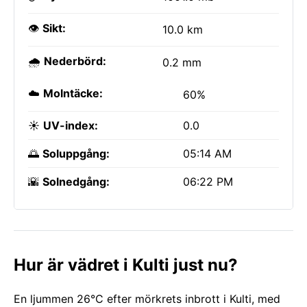
👁️
Sikt:
10.0 km
🌧️
Nederbörd:
0.2 mm
☁️
Molntäcke:
60%
☀️
UV-index:
0.0
🌅
Soluppgång:
05:14 AM
🌇
Solnedgång:
06:22 PM
Hur är vädret i Kulti just nu?
En ljummen 26°C efter mörkrets inbrott i Kulti, med