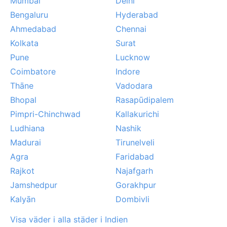
Mumbai
Delhi
Bengaluru
Hyderabad
Ahmedabad
Chennai
Kolkata
Surat
Pune
Lucknow
Coimbatore
Indore
Thāne
Vadodara
Bhopal
Rasapūdipalem
Pimpri-Chinchwad
Kallakurichi
Ludhiana
Nashik
Madurai
Tirunelveli
Agra
Faridabad
Rajkot
Najafgarh
Jamshedpur
Gorakhpur
Kalyān
Dombivli
Visa väder i alla städer i Indien