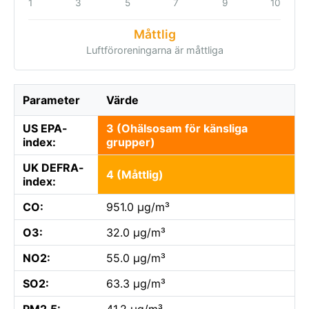
1
3
5
7
9
10
Måttlig
Luftföroreningarna är måttliga
Parameter
Värde
US EPA-
3 (Ohälsosam för känsliga
index:
grupper)
UK DEFRA-
4 (Måttlig)
index:
CO:
951.0 µg/m³
O3:
32.0 µg/m³
NO2:
55.0 µg/m³
SO2:
63.3 µg/m³
PM2.5:
41.2 µg/m³