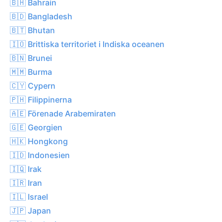
🇧🇭 Bahrain
🇧🇩 Bangladesh
🇧🇹 Bhutan
🇮🇴 Brittiska territoriet i Indiska oceanen
🇧🇳 Brunei
🇲🇲 Burma
🇨🇾 Cypern
🇵🇭 Filippinerna
🇦🇪 Förenade Arabemiraten
🇬🇪 Georgien
🇭🇰 Hongkong
🇮🇩 Indonesien
🇮🇶 Irak
🇮🇷 Iran
🇮🇱 Israel
🇯🇵 Japan