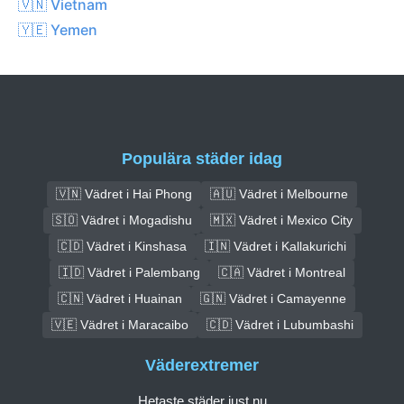
🇻🇳 Vietnam
🇾🇪 Yemen
Populära städer idag
🇻🇳 Vädret i Hai Phong
🇦🇺 Vädret i Melbourne
🇸🇴 Vädret i Mogadishu
🇲🇽 Vädret i Mexico City
🇨🇩 Vädret i Kinshasa
🇮🇳 Vädret i Kallakurichi
🇮🇩 Vädret i Palembang
🇨🇦 Vädret i Montreal
🇨🇳 Vädret i Huainan
🇬🇳 Vädret i Camayenne
🇻🇪 Vädret i Maracaibo
🇨🇩 Vädret i Lubumbashi
Väderextremer
Hetaste städer just nu