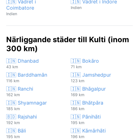
🇮🇳 Vädret i
🇮🇳 Vädret i Indore
Coimbatore
Indien
Indien
Närliggande städer till Kulti (inom
300 km)
🇮🇳 Dhanbad
🇮🇳 Bokāro
43 km
71 km
🇮🇳 Barddhamān
🇮🇳 Jamshedpur
116 km
123 km
🇮🇳 Ranchi
🇮🇳 Bhāgalpur
162 km
169 km
🇮🇳 Shyamnagar
🇮🇳 Bhātpāra
185 km
186 km
🇧🇩 Rajshahi
🇮🇳 Pānihāti
192 km
195 km
🇮🇳 Bāli
🇮🇳 Kāmārhāti
195 km
196 km