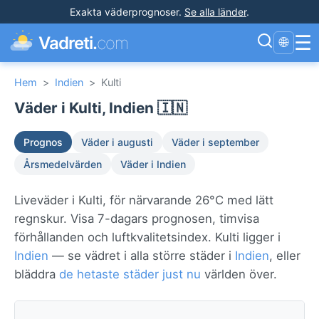
Exakta väderprognoser
.
Se alla länder
.
☰
Vadreti.
com
🌐
Hem
>
Indien
>
Kulti
Väder i Kulti, Indien 🇮🇳
Prognos
Väder i augusti
Väder i september
Årsmedelvärden
Väder i Indien
Liveväder i Kulti, för närvarande 26°C med lätt
regnskur. Visa 7-dagars prognosen, timvisa
förhållanden och luftkvalitetsindex. Kulti ligger i
Indien
— se vädret i alla större städer i
Indien
, eller
bläddra
de hetaste städer just nu
världen över.