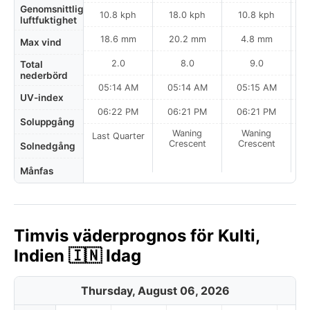
Genomsnittlig
10.8 kph
18.0 kph
10.8 kph
luftfuktighet
18.6 mm
20.2 mm
4.8 mm
Max vind
2.0
8.0
9.0
Total
nederbörd
05:14 AM
05:14 AM
05:15 AM
UV-index
06:22 PM
06:21 PM
06:21 PM
Soluppgång
Waning
Waning
Last Quarter
Crescent
Crescent
Solnedgång
Månfas
Timvis väderprognos för Kulti,
Indien 🇮🇳 Idag
Thursday, August 06, 2026