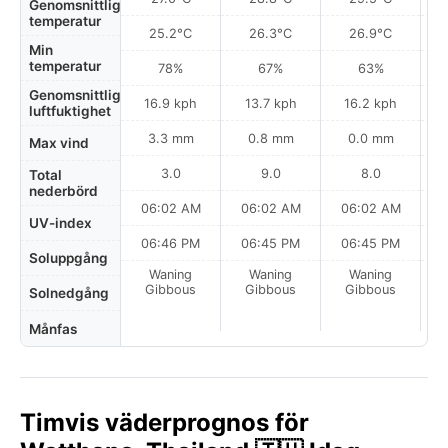
Genomsnittlig
temperatur
25.2°C
26.3°C
26.9°C
Min
temperatur
78%
67%
63%
Genomsnittlig
16.9 kph
13.7 kph
16.2 kph
luftfuktighet
3.3 mm
0.8 mm
0.0 mm
Max vind
3.0
9.0
8.0
Total
nederbörd
06:02 AM
06:02 AM
06:02 AM
0
UV-index
06:46 PM
06:45 PM
06:45 PM
Soluppgång
Waning
Waning
Waning
La
Gibbous
Gibbous
Gibbous
Solnedgång
Månfas
Timvis väderprognos för