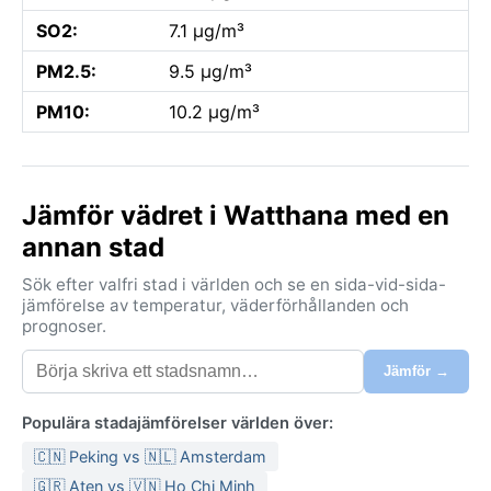
SO2:
7.1 µg/m³
PM2.5:
9.5 µg/m³
PM10:
10.2 µg/m³
Jämför vädret i Watthana med en
annan stad
Sök efter valfri stad i världen och se en sida-vid-sida-
jämförelse av temperatur, väderförhållanden och
prognoser.
Jämför →
Populära stadajämförelser världen över:
🇨🇳 Peking vs 🇳🇱 Amsterdam
🇬🇷 Aten vs 🇻🇳 Ho Chi Minh