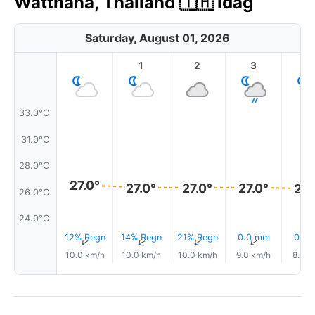
Watthana, Thailand 🇹🇭 Idag
Saturday, August 01, 2026
1
2
3
4
33.0°C
31.0°C
28.0°C
27.0°
27.0°
27.0°
27.0°
26.
26.0°C
24.0°C
12% Regn
14% Regn
21% Regn
0.0 mm
0.2
↑
↑
↑
↑
10.0 km/h
10.0 km/h
10.0 km/h
9.0 km/h
8.0 k