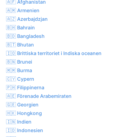
🇦🇫 Afghanistan
🇦🇲 Armenien
🇦🇿 Azerbajdzjan
🇧🇭 Bahrain
🇧🇩 Bangladesh
🇧🇹 Bhutan
🇮🇴 Brittiska territoriet i Indiska oceanen
🇧🇳 Brunei
🇲🇲 Burma
🇨🇾 Cypern
🇵🇭 Filippinerna
🇦🇪 Förenade Arabemiraten
🇬🇪 Georgien
🇭🇰 Hongkong
🇮🇳 Indien
🇮🇩 Indonesien