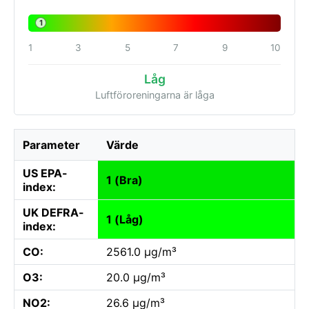
1
1
3
5
7
9
10
Låg
Luftföroreningarna är låga
Parameter
Värde
US EPA-
1 (Bra)
index:
UK DEFRA-
1 (Låg)
index:
CO:
2561.0 µg/m³
O3:
20.0 µg/m³
NO2:
26.6 µg/m³