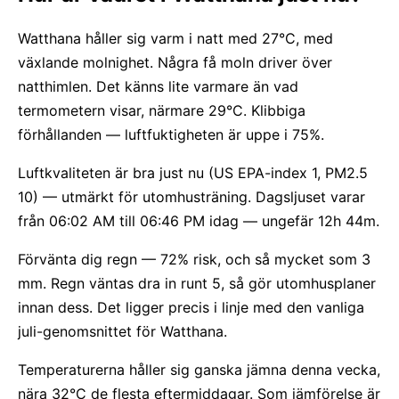
Watthana håller sig varm i natt med 27°C, med
växlande molnighet. Några få moln driver över
natthimlen. Det känns lite varmare än vad
termometern visar, närmare 29°C. Klibbiga
förhållanden — luftfuktigheten är uppe i 75%.
Luftkvaliteten är bra just nu (US EPA-index 1, PM2.5
10) — utmärkt för utomhusträning. Dagsljuset varar
från 06:02 AM till 06:46 PM idag — ungefär 12h 44m.
Förvänta dig regn — 72% risk, och så mycket som 3
mm. Regn väntas dra in runt 5, så gör utomhusplaner
innan dess. Det ligger precis i linje med den vanliga
juli-genomsnittet för Watthana.
Temperaturerna håller sig ganska jämna denna vecka,
nära 32°C de flesta eftermiddagar. Som jämförelse är