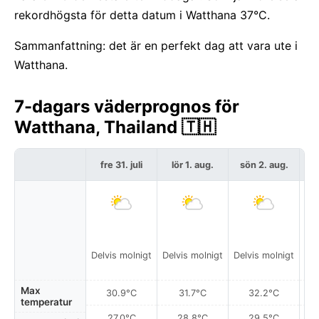
rekordhögsta för detta datum i Watthana 37°C.
Sammanfattning: det är en perfekt dag att vara ute i
Watthana.
7-dagars väderprognos för
Watthana, Thailand 🇹🇭
fre 31. juli
lör 1. aug.
sön 2. aug.
må
Delvis molnigt
Delvis molnigt
Delvis molnigt
Del
Max
30.9°C
31.7°C
32.2°C
temperatur
27.0°C
28.8°C
29.5°C