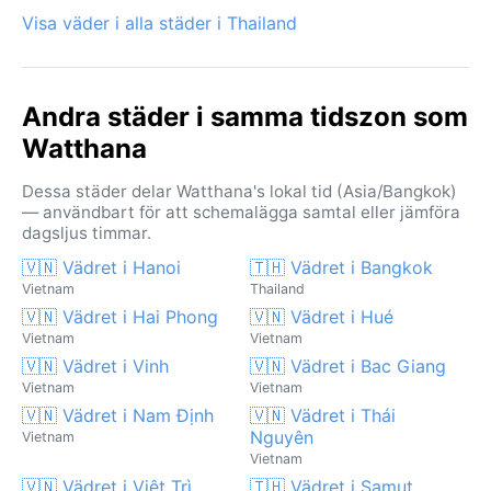
Visa väder i alla städer i Thailand
Andra städer i samma tidszon som
Watthana
Dessa städer delar Watthana's lokal tid (Asia/Bangkok)
— användbart för att schemalägga samtal eller jämföra
dagsljus timmar.
🇻🇳 Vädret i Hanoi
🇹🇭 Vädret i Bangkok
Vietnam
Thailand
🇻🇳 Vädret i Hai Phong
🇻🇳 Vädret i Hué
Vietnam
Vietnam
🇻🇳 Vädret i Vinh
🇻🇳 Vädret i Bac Giang
Vietnam
Vietnam
🇻🇳 Vädret i Nam Định
🇻🇳 Vädret i Thái
Nguyên
Vietnam
Vietnam
🇻🇳 Vädret i Việt Trì
🇹🇭 Vädret i Samut