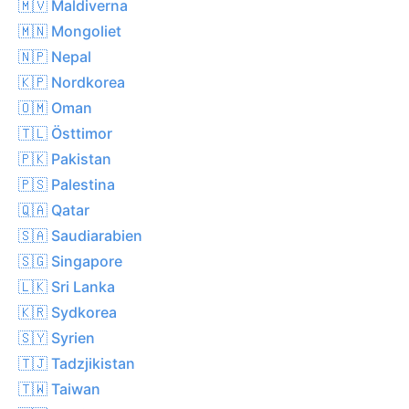
🇲🇻 Maldiverna
🇲🇳 Mongoliet
🇳🇵 Nepal
🇰🇵 Nordkorea
🇴🇲 Oman
🇹🇱 Östtimor
🇵🇰 Pakistan
🇵🇸 Palestina
🇶🇦 Qatar
🇸🇦 Saudiarabien
🇸🇬 Singapore
🇱🇰 Sri Lanka
🇰🇷 Sydkorea
🇸🇾 Syrien
🇹🇯 Tadzjikistan
🇹🇼 Taiwan