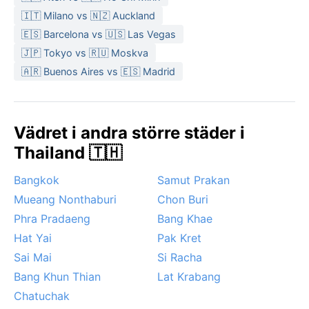
🇮🇹 Milano vs 🇳🇿 Auckland
🇪🇸 Barcelona vs 🇺🇸 Las Vegas
🇯🇵 Tokyo vs 🇷🇺 Moskva
🇦🇷 Buenos Aires vs 🇪🇸 Madrid
Vädret i andra större städer i
Thailand 🇹🇭
Bangkok
Samut Prakan
Mueang Nonthaburi
Chon Buri
Phra Pradaeng
Bang Khae
Hat Yai
Pak Kret
Sai Mai
Si Racha
Bang Khun Thian
Lat Krabang
Chatuchak