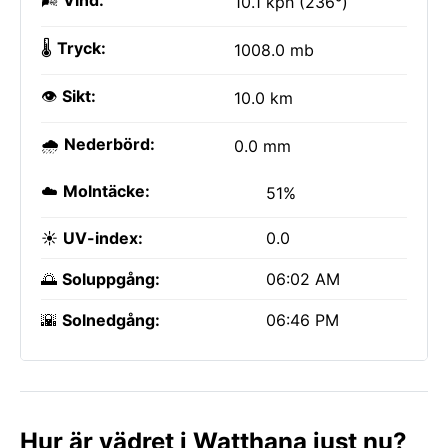
🌬️
Vind:
10.1 kph (236°)
🌡️
Tryck:
1008.0 mb
👁️
Sikt:
10.0 km
🌧️
Nederbörd:
0.0 mm
☁️
Molntäcke:
51%
☀️
UV-index:
0.0
🌅
Soluppgång:
06:02 AM
🌇
Solnedgång:
06:46 PM
Hur är vädret i Watthana just nu?