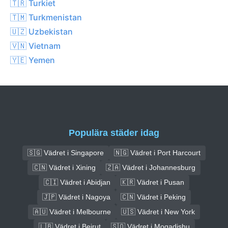
🇹🇷 Turkiet
🇹🇲 Turkmenistan
🇺🇿 Uzbekistan
🇻🇳 Vietnam
🇾🇪 Yemen
Populära städer idag
🇸🇬 Vädret i Singapore
🇳🇬 Vädret i Port Harcourt
🇨🇳 Vädret i Xining
🇿🇦 Vädret i Johannesburg
🇨🇮 Vädret i Abidjan
🇰🇷 Vädret i Pusan
🇯🇵 Vädret i Nagoya
🇨🇳 Vädret i Peking
🇦🇺 Vädret i Melbourne
🇺🇸 Vädret i New York
🇱🇧 Vädret i Beirut
🇸🇴 Vädret i Mogadishu