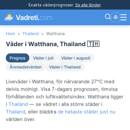
Exakta väderprognoser
.
Se alla länder
.
☰
Vadreti.
com
🌐
Hem
>
Thailand
>
Watthana
Väder i Watthana, Thailand 🇹🇭
Prognos
Väder i juli
Väder i augusti
Årsmedelvärden
Väder i Thailand
Liveväder i Watthana, för närvarande 27°C med
delvis molnigt. Visa 7-dagars prognosen, timvisa
förhållanden och luftkvalitetsindex. Watthana ligger
i
Thailand
— se vädret i alla större städer i
Thailand
, eller bläddra
de hetaste städer just nu
världen över.