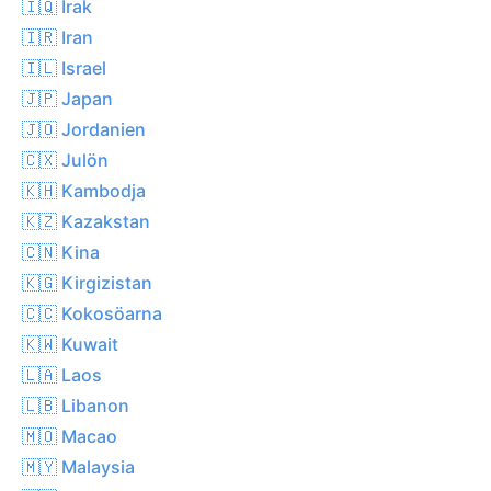
🇮🇶 Irak
🇮🇷 Iran
🇮🇱 Israel
🇯🇵 Japan
🇯🇴 Jordanien
🇨🇽 Julön
🇰🇭 Kambodja
🇰🇿 Kazakstan
🇨🇳 Kina
🇰🇬 Kirgizistan
🇨🇨 Kokosöarna
🇰🇼 Kuwait
🇱🇦 Laos
🇱🇧 Libanon
🇲🇴 Macao
🇲🇾 Malaysia