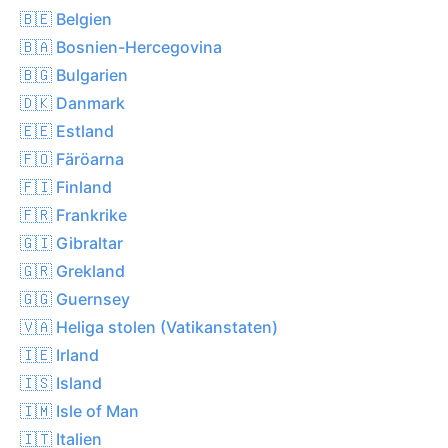
🇧🇪 Belgien
🇧🇦 Bosnien-Hercegovina
🇧🇬 Bulgarien
🇩🇰 Danmark
🇪🇪 Estland
🇫🇴 Färöarna
🇫🇮 Finland
🇫🇷 Frankrike
🇬🇮 Gibraltar
🇬🇷 Grekland
🇬🇬 Guernsey
🇻🇦 Heliga stolen (Vatikanstaten)
🇮🇪 Irland
🇮🇸 Island
🇮🇲 Isle of Man
🇮🇹 Italien