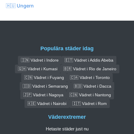
🇭🇺 Ungern
Populära städer idag
🇮🇳 Vädret i Indore
🇪🇹 Vädret i Addis Abeba
🇬🇭 Vädret i Kumasi
🇧🇷 Vädret i Rio de Janeiro
🇨🇳 Vädret i Fuyang
🇨🇦 Vädret i Toronto
🇮🇩 Vädret i Semarang
🇧🇩 Vädret i Dacca
🇯🇵 Vädret i Nagoya
🇨🇳 Vädret i Nantong
🇰🇪 Vädret i Nairobi
🇮🇹 Vädret i Rom
Väderextremer
Hetaste städer just nu