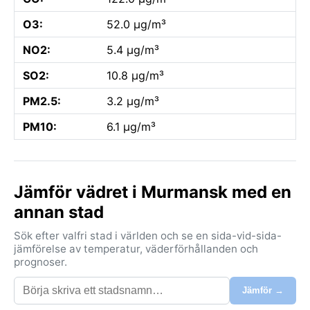
O3:
52.0 µg/m³
NO2:
5.4 µg/m³
SO2:
10.8 µg/m³
PM2.5:
3.2 µg/m³
PM10:
6.1 µg/m³
Jämför vädret i Murmansk med en
annan stad
Sök efter valfri stad i världen och se en sida-vid-sida-
jämförelse av temperatur, väderförhållanden och
prognoser.
Jämför →