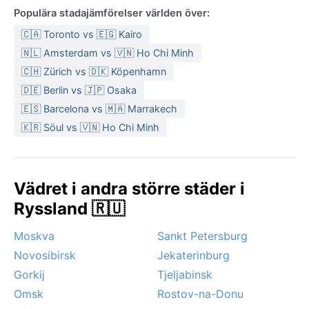
Populära stadajämförelser världen över:
🇨🇦 Toronto vs 🇪🇬 Kairo
🇳🇱 Amsterdam vs 🇻🇳 Ho Chi Minh
🇨🇭 Zürich vs 🇩🇰 Köpenhamn
🇩🇪 Berlin vs 🇯🇵 Osaka
🇪🇸 Barcelona vs 🇲🇦 Marrakech
🇰🇷 Söul vs 🇻🇳 Ho Chi Minh
Vädret i andra större städer i
Ryssland 🇷🇺
Moskva
Sankt Petersburg
Novosibirsk
Jekaterinburg
Gorkij
Tjeljabinsk
Omsk
Rostov-na-Donu