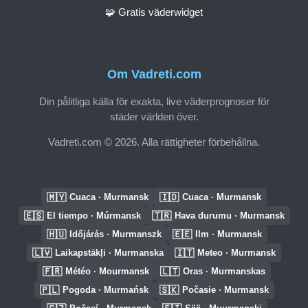
🧩 Gratis väderwidget
Om Vadreti.com
Din pålitliga källa för exakta, live väderprognoser för
städer världen över.
Vadreti.com © 2026. Alla rättigheter förbehållna.
🇲🇾
🇮🇩
Cuaca · Murmansk
Cuaca · Murmansk
🇪🇸
🇹🇷
El tiempo · Múrmansk
Hava durumu · Murmansk
🇭🇺
🇪🇪
Időjárás · Murmanszk
Ilm · Murmansk
🇱🇻
🇮🇹
Laikapstākļi · Murmanska
Meteo · Murmansk
🇫🇷
🇱🇹
Météo · Mourmansk
Oras · Murmanskas
🇵🇱
🇸🇰
Pogoda · Murmańsk
Počasie · Murmansk