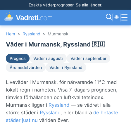
Exakta väderprognoser
.
Se alla länder
.
☰
Vadreti.
com
🌐
Hem
>
Ryssland
>
Murmansk
Väder i Murmansk, Ryssland 🇷🇺
Prognos
Väder i augusti
Väder i september
Årsmedelvärden
Väder i Ryssland
Liveväder i Murmansk, för närvarande 11°C med
lokalt regn i närheten. Visa 7-dagars prognosen,
timvisa förhållanden och luftkvalitetsindex.
Murmansk ligger i
Ryssland
— se vädret i alla
större städer i
Ryssland
, eller bläddra
de hetaste
städer just nu
världen över.