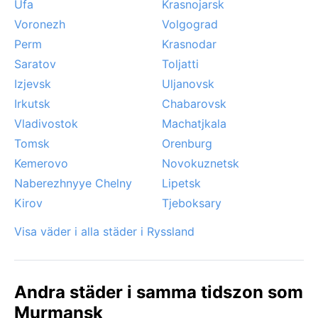
Ufa
Krasnojarsk
Voronezh
Volgograd
Perm
Krasnodar
Saratov
Toljatti
Izjevsk
Uljanovsk
Irkutsk
Chabarovsk
Vladivostok
Machatjkala
Tomsk
Orenburg
Kemerovo
Novokuznetsk
Naberezhnyye Chelny
Lipetsk
Kirov
Tjeboksary
Visa väder i alla städer i Ryssland
Andra städer i samma tidszon som
Murmansk