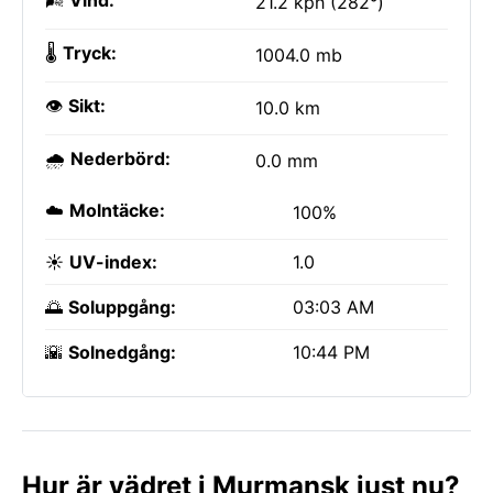
🌬️
Vind:
21.2 kph (282°)
🌡️
Tryck:
1004.0 mb
👁️
Sikt:
10.0 km
🌧️
Nederbörd:
0.0 mm
☁️
Molntäcke:
100%
☀️
UV-index:
1.0
🌅
Soluppgång:
03:03 AM
🌇
Solnedgång:
10:44 PM
Hur är vädret i Murmansk just nu?