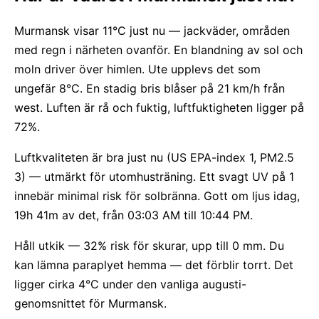
Murmansk visar 11°C just nu — jackväder, områden
med regn i närheten ovanför. En blandning av sol och
moln driver över himlen. Ute upplevs det som
ungefär 8°C. En stadig bris blåser på 21 km/h från
west. Luften är rå och fuktig, luftfuktigheten ligger på
72%.
Luftkvaliteten är bra just nu (US EPA-index 1, PM2.5
3) — utmärkt för utomhusträning. Ett svagt UV på 1
innebär minimal risk för solbränna. Gott om ljus idag,
19h 41m av det, från 03:03 AM till 10:44 PM.
Håll utkik — 32% risk för skurar, upp till 0 mm. Du
kan lämna paraplyet hemma — det förblir torrt. Det
ligger cirka 4°C under den vanliga augusti-
genomsnittet för Murmansk.