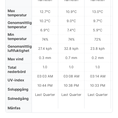
Max
12.7°C
10.9°C
13.0°C
temperatur
10.2°C
9.0°C
9.7°C
Genomsnittlig
temperatur
6.9°C
7.4°C
5.9°C
Min
temperatur
74%
74%
72%
Genomsnittlig
27.4 kph
32.8 kph
23.8 kph
luftfuktighet
0.3 mm
0.7 mm
0.2 mm
Max vind
1.0
1.0
1.0
Total
nederbörd
03:03 AM
03:08 AM
03:14 AM
UV-index
10:44 PM
10:38 PM
10:33 PM
Soluppgång
Last Quarter
Last Quarter
Last Quarter
Solnedgång
Månfas