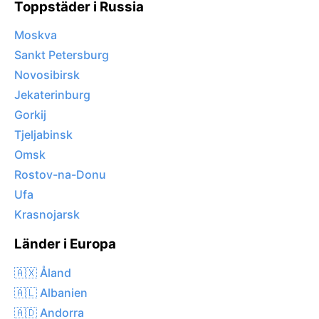
Toppstäder i Russia
Moskva
Sankt Petersburg
Novosibirsk
Jekaterinburg
Gorkij
Tjeljabinsk
Omsk
Rostov-na-Donu
Ufa
Krasnojarsk
Länder i Europa
🇦🇽 Åland
🇦🇱 Albanien
🇦🇩 Andorra