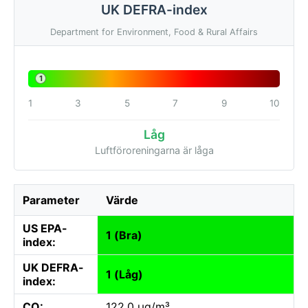
UK DEFRA-index
Department for Environment, Food & Rural Affairs
1
1
3
5
7
9
10
Låg
Luftföroreningarna är låga
Parameter
Värde
US EPA-
1 (Bra)
index:
UK DEFRA-
1 (Låg)
index:
CO:
122.0 µg/m³