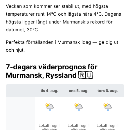
Veckan som kommer ser stabil ut, med högsta
temperaturer runt 14°C och lägsta nära 4°C. Dagens
högsta ligger långt under Murmansk:s rekord för
datumet, 30°C.
Perfekta förhållanden i Murmansk idag — ge dig ut
och njut.
7-dagars väderprognos för
Murmansk, Ryssland 🇷🇺
tis 4. aug.
ons 5. aug.
tors 6. aug.
f
Lokalt regn i
Lokalt regn i
Lokalt regn i
Del
närheten
närheten
närheten