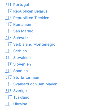
🇵🇹 Portugal
🇧🇾 Republiken Belarus
🇨🇿 Republiken Tjeckien
🇷🇴 Rumänien
🇸🇲 San Marino
🇨🇭 Schweiz
🇷🇸 Serbia and Montenegro
🇷🇸 Serbien
🇸🇰 Slovakien
🇸🇮 Slovenien
🇪🇸 Spanien
🇬🇧 Storbritannien
🇸🇯 Svalbard och Jan Mayen
🇸🇪 Sverige
🇩🇪 Tyskland
🇺🇦 Ukraina