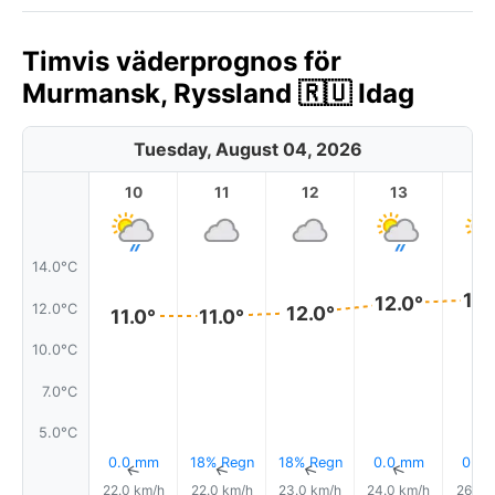
Timvis väderprognos för
Murmansk, Ryssland 🇷🇺 Idag
Tuesday, August 04, 2026
10
11
12
13
1
14.0°C
12.
12.0°
12.0°C
12.0°
11.0°
11.0°
10.0°C
7.0°C
5.0°C
0.0 mm
18% Regn
18% Regn
0.0 mm
0.0
↑
↑
↑
↑
22.0 km/h
22.0 km/h
23.0 km/h
24.0 km/h
26.0 