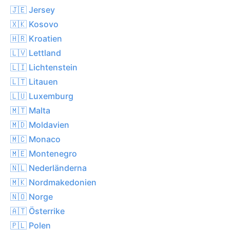
🇯🇪 Jersey
🇽🇰 Kosovo
🇭🇷 Kroatien
🇱🇻 Lettland
🇱🇮 Lichtenstein
🇱🇹 Litauen
🇱🇺 Luxemburg
🇲🇹 Malta
🇲🇩 Moldavien
🇲🇨 Monaco
🇲🇪 Montenegro
🇳🇱 Nederländerna
🇲🇰 Nordmakedonien
🇳🇴 Norge
🇦🇹 Österrike
🇵🇱 Polen