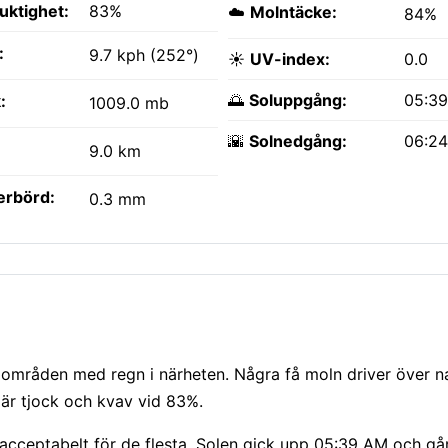
fuktighet:
83%
☁️
Molntäcke:
84%
:
9.7 kph (252°)
☀️
UV-index:
0.0
🌅
Soluppgång:
05:3
:
1009.0 mb
🌇
Solnedgång:
06:2
9.0 km
erbörd:
0.3 mm
områden med regn i närheten. Några få moln driver över na
är tjock och kvav vid 83%.
acceptabelt för de flesta. Solen gick upp 05:39 AM och gå