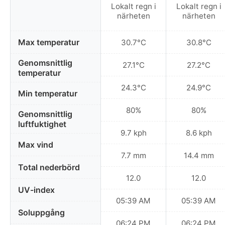
Lokalt regn i
Lokalt regn i
närheten
närheten
Max temperatur
30.7°C
30.8°C
Genomsnittlig
27.1°C
27.2°C
temperatur
24.3°C
24.9°C
Min temperatur
80%
80%
Genomsnittlig
luftfuktighet
9.7 kph
8.6 kph
Max vind
7.7 mm
14.4 mm
Total nederbörd
12.0
12.0
UV-index
05:39 AM
05:39 AM
Soluppgång
06:24 PM
06:24 PM