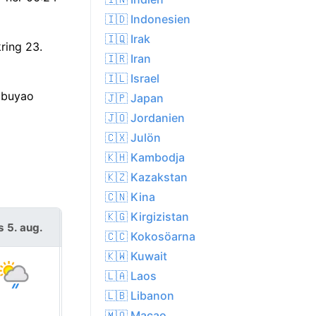
🇮🇩 Indonesien
🇮🇶 Irak
kring 23.
🇮🇷 Iran
🇮🇱 Israel
Cabuyao
🇯🇵 Japan
🇯🇴 Jordanien
🇨🇽 Julön
🇰🇭 Kambodja
🇰🇿 Kazakstan
🇨🇳 Kina
🇰🇬 Kirgizistan
s 5. aug.
tors 6. aug.
🇨🇨 Kokosöarna
🇰🇼 Kuwait
🇱🇦 Laos
🇱🇧 Libanon
🇲🇴 Macao