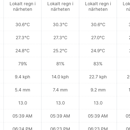
Lokalt regn i
Lokalt regn i
Lokalt regn i
Lok
närheten
närheten
närheten
n
30.6°C
30.3°C
30.6°C
27.3°C
27.3°C
27.0°C
24.8°C
25.2°C
24.9°C
79%
81%
83%
9.4 kph
14.0 kph
22.7 kph
2
5.4 mm
7.4 mm
9.2 mm
13.0
13.0
13.0
05:39 AM
05:39 AM
05:39 AM
0
06:24 PM
06:23 PM
06:23 PM
0