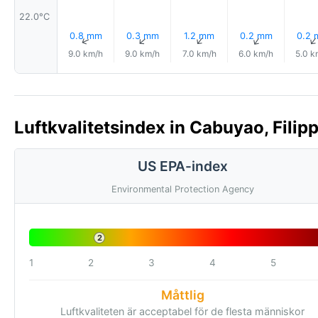
22.0°C
0.8 mm
0.3 mm
1.2 mm
0.2 mm
0.2
↑
↑
↑
↑
9.0 km/h
9.0 km/h
7.0 km/h
6.0 km/h
5.0 k
Luftkvalitetsindex in Cabuyao, Filip
US EPA-index
Environmental Protection Agency
2
1
2
3
4
5
Måttlig
Luftkvaliteten är acceptabel för de flesta människor