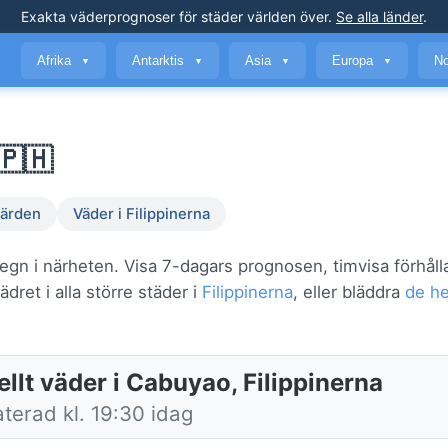
Exakta väderprognoser
för städer världen över
.
Se alla länder
.
Afrika
Antarktis
Asia
Europa
No
▼
▼
▼
▼
🇵🇭
ärden
Väder i Filippinerna
regn i närheten. Visa 7-dagars prognosen, timvisa förhål
dret i alla större städer i
Filippinerna
, eller bläddra
de he
llt väder i Cabuyao, Filippinerna
terad kl. 19:30 idag