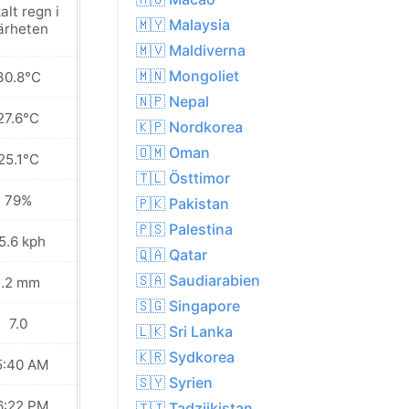
alt regn i
Lätt regnskur
🇲🇾 Malaysia
ärheten
🇲🇻 Maldiverna
🇲🇳 Mongoliet
30.8°C
29.2°C
🇳🇵 Nepal
27.6°C
26.8°C
🇰🇵 Nordkorea
🇴🇲 Oman
25.1°C
25.8°C
🇹🇱 Östtimor
79%
86%
🇵🇰 Pakistan
🇵🇸 Palestina
5.6 kph
26.3 kph
🇶🇦 Qatar
🇸🇦 Saudiarabien
1.2 mm
15.0 mm
🇸🇬 Singapore
7.0
6.0
🇱🇰 Sri Lanka
🇰🇷 Sydkorea
5:40 AM
05:40 AM
🇸🇾 Syrien
6:22 PM
06:22 PM
🇹🇯 Tadzjikistan