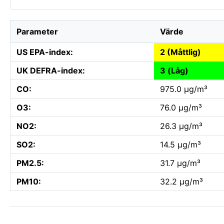
Parameter
Värde
US EPA-index:
2 (Måttlig)
UK DEFRA-index:
3 (Låg)
CO:
975.0 µg/m³
O3:
76.0 µg/m³
NO2:
26.3 µg/m³
SO2:
14.5 µg/m³
PM2.5:
31.7 µg/m³
PM10:
32.2 µg/m³