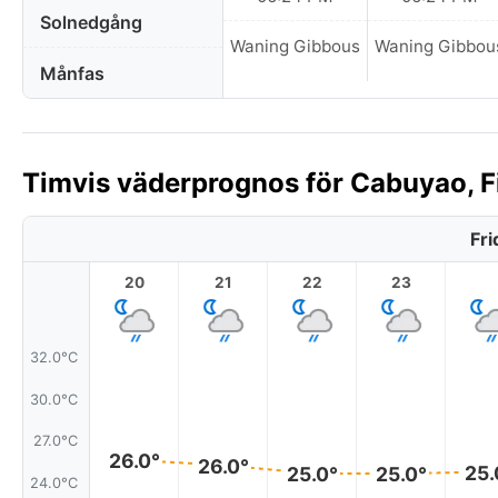
Solnedgång
Waning Gibbous
Waning Gibbou
Månfas
Timvis väderprognos för Cabuyao, Fi
Fri
20
21
22
23
32.0°C
30.0°C
27.0°C
26.0°
26.0°
25.
25.0°
25.0°
24.0°C