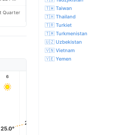
🇹🇼 Taiwan
t Quarter
Last Quarter
🇹🇭 Thailand
🇹🇷 Turkiet
🇹🇲 Turkmenistan
🇺🇿 Uzbekistan
🇻🇳 Vietnam
🇾🇪 Yemen
6
7
8
9
10
11
30.0°
29.0°
28.0°
27.0°
26.0°
25.0°