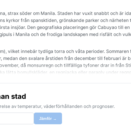
una, strax söder om Manila. Staden har vuxit snabbt och är id
nns kyrkor från spansktiden, grönskande parker och närheten t
sta insjöar. Den geografiska placeringen gör Cabuyao till en 
gipuls i Manila och de frodiga landskapen med risfält och vulk
m), vilket innebär tydliga torra och våta perioder. Sommaren
r, medan den svalare årstiden från december till februari är 
ovember, då monsunregn och tillfälliga tyfoner drar in från Sti
cka lätta bomullskläder, en regnjacka eller paraply under regn
igt perspektiv är från december till februari, då nederbörde
nan stad
den kan tyfoner föra med sig kraftiga vindar och skyfall som
a de Bay. Ett återkommande fenomen är den sydvästliga mons
förelse av temperatur, väderförhållanden och prognoser.
. Resenärer bör vara medvetna om väderprognoser och eventue
 regnig.
Jämför →