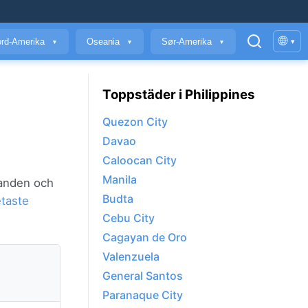
🌐
rd-Amerika
Oseania
Sør-Amerika
▾
▼
▼
▼
Toppstäder i Philippines
Quezon City
Davao
Caloocan City
Manila
landen och
Budta
taste
Cebu City
Cagayan de Oro
Valenzuela
General Santos
Paranaque City