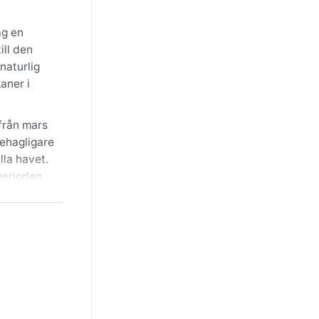
ag en
ill den
naturlig
aner i
 från mars
behagligare
lla havet.
perioden,
n är som
 orsakar
unen
lla