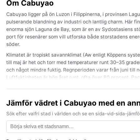
Om Cabuyao
Cabuyao ligger på ön Luzon i Filippinerna, i provinsen Lag
pulserande blandning av industri och lantlig charm. Här fi
enorma sjön Laguna de Bay, som är en av Sydostasiens stör
port för resenärer som vill utforska både storstadens ener
söder.
Klimatet är tropiskt savannklimat (Aw enligt Köppens syste
till maj är het och torr med temperaturer runt 30–35 grade
och något mindre fuktig. Regnperioden varar från juni till n
Luftfuktigheten är hög året runt, ofta över 80 procent. Pa
och solskydd med hög faktor.
Den bästa tiden att uppleva Cabuyao väder från ett behagl
Jämför vädret i Cabuyao med en an
minst och temperaturen inte är tryckande. Under regnperio
översvämningar, särskilt i låglänta områden kring Lagun
Sök efter valfri stad i världen och se en sida-vid-sida-jäm
(habagat) som ger ihållande regn från juli till september
varningar under dessa månader, även om varje dag inte är