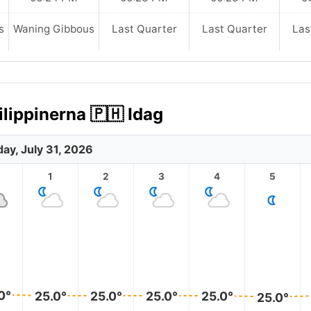
s
Waning Gibbous
Last Quarter
Last Quarter
Las
lippinerna 🇵🇭 Idag
day, July 31, 2026
1
2
3
4
5
0°
25.0°
25.0°
25.0°
25.0°
25.0°