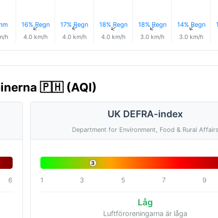
 mm
16% Regn
17% Regn
18% Regn
18% Regn
14% Regn
↑
↑
↑
↑
↑
↑
m/h
4.0 km/h
4.0 km/h
4.0 km/h
3.0 km/h
3.0 km/h
pinerna 🇵🇭 (AQI)
UK DEFRA-index
Department for Environment, Food & Rural Affair
3
6
1
3
5
7
9
Låg
Luftföroreningarna är låga