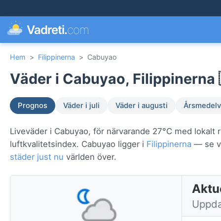
Vadreti.
com
Hem
>
Filippinerna
>
Cabuyao
Väder i Cabuyao, Filippinerna 
Prognos
Väder i juli
Väder i augusti
Årsmedelv
Liveväder i Cabuyao, för närvarande 27°C med lokalt 
luftkvalitetsindex. Cabuyao ligger i
Filippinerna
— se vä
städer just nu
världen över.
Aktue
Uppda