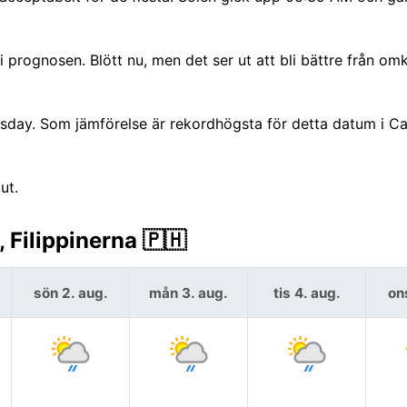
 prognosen. Blött nu, men det ser ut att bli bättre från om
rsday. Som jämförelse är rekordhögsta för detta datum i 
ut.
Filippinerna 🇵🇭
sön 2. aug.
mån 3. aug.
tis 4. aug.
on