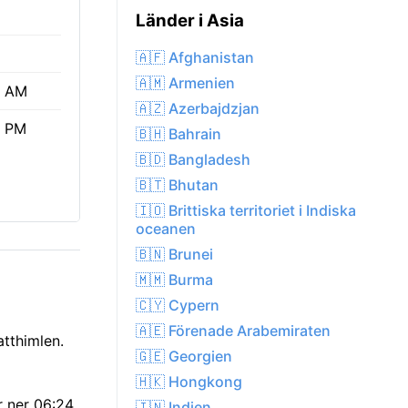
Länder i Asia
🇦🇫 Afghanistan
🇦🇲 Armenien
9 AM
🇦🇿 Azerbajdzjan
4 PM
🇧🇭 Bahrain
🇧🇩 Bangladesh
🇧🇹 Bhutan
🇮🇴 Brittiska territoriet i Indiska
oceanen
🇧🇳 Brunei
🇲🇲 Burma
🇨🇾 Cypern
🇦🇪 Förenade Arabemiraten
tthimlen.
🇬🇪 Georgien
🇭🇰 Hongkong
r ner 06:24
🇮🇳 Indien