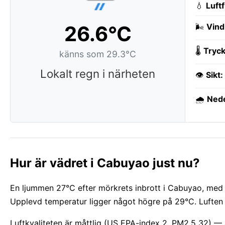
💧
Luft
26.6°C
🌬️
Vind
🌡️
Tryck
känns som 29.3°C
Lokalt regn i närheten
👁️
Sikt:
🌧️
Ned
Hur är vädret i Cabuyao just nu?
En ljummen 27°C efter mörkrets inbrott i Cabuyao, med 
Upplevd temperatur ligger något högre på 29°C. Luften 
Luftkvaliteten är måttlig (US EPA-index 2, PM2.5 32) — 