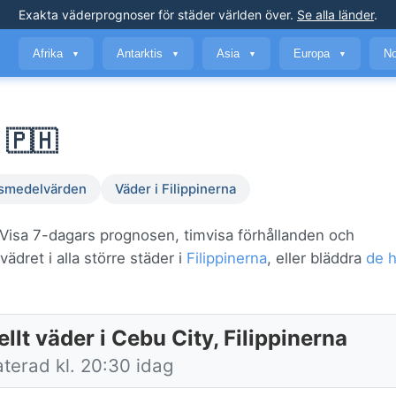
Exakta väderprognoser
för städer världen över
.
Se alla länder
.
Afrika
Antarktis
Asia
Europa
No
▼
▼
▼
▼
 🇵🇭
smedelvärden
Väder i Filippinerna
 Visa 7-dagars prognosen, timvisa förhållanden och
ädret i alla större städer i
Filippinerna
, eller bläddra
de h
llt väder i Cebu City, Filippinerna
terad kl. 20:30 idag