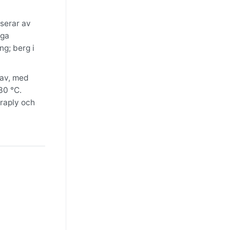
lserar av
iga
ng; berg i
vav, med
30 °C.
araply och
 regn.
ltets