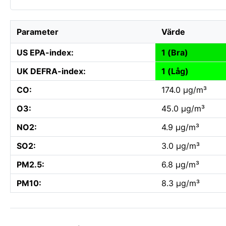
Parameter
Värde
US EPA-index:
1 (Bra)
UK DEFRA-index:
1 (Låg)
CO:
174.0 µg/m³
O3:
45.0 µg/m³
NO2:
4.9 µg/m³
SO2:
3.0 µg/m³
PM2.5:
6.8 µg/m³
PM10:
8.3 µg/m³