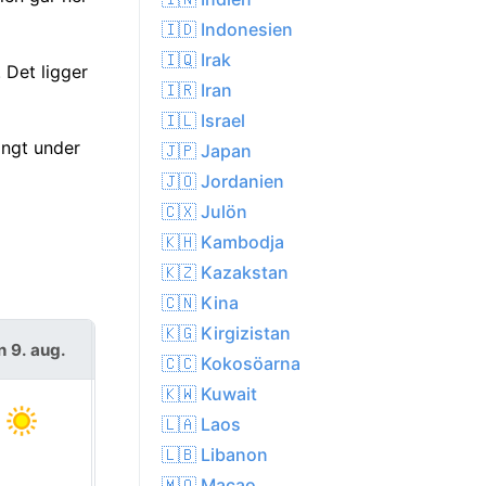
🇮🇩 Indonesien
🇮🇶 Irak
 Det ligger
🇮🇷 Iran
🇮🇱 Israel
ångt under
🇯🇵 Japan
🇯🇴 Jordanien
🇨🇽 Julön
🇰🇭 Kambodja
🇰🇿 Kazakstan
🇨🇳 Kina
🇰🇬 Kirgizistan
n 9. aug.
mån 10. aug.
🇨🇨 Kokosöarna
🇰🇼 Kuwait
🇱🇦 Laos
🇱🇧 Libanon
🇲🇴 Macao