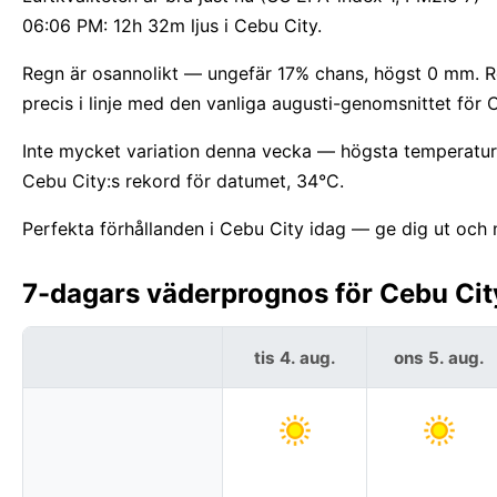
06:06 PM: 12h 32m ljus i Cebu City.
Regn är osannolikt — ungefär 17% chans, högst 0 mm. Reg
precis i linje med den vanliga augusti-genomsnittet för 
Inte mycket variation denna vecka — högsta temperature
Cebu City:s rekord för datumet, 34°C.
Perfekta förhållanden i Cebu City idag — ge dig ut och n
7-dagars väderprognos för Cebu City
tis 4. aug.
ons 5. aug.