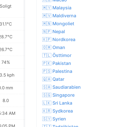
Soligt
Soligt
🇲🇾 Malaysia
🇲🇻 Maldiverna
🇲🇳 Mongoliet
31.1°C
30.6°C
🇳🇵 Nepal
28.7°C
28.7°C
🇰🇵 Nordkorea
🇴🇲 Oman
26.7°C
27.6°C
🇹🇱 Östtimor
74%
74%
🇵🇰 Pakistan
🇵🇸 Palestina
3.5 kph
34.6 kph
🇶🇦 Qatar
🇸🇦 Saudiarabien
0.0 mm
0.0 mm
🇸🇬 Singapore
8.0
8.0
🇱🇰 Sri Lanka
🇰🇷 Sydkorea
5:34 AM
05:34 AM
🇸🇾 Syrien
6:05 PM
06:04 PM
🇹🇯 Tadzjikistan