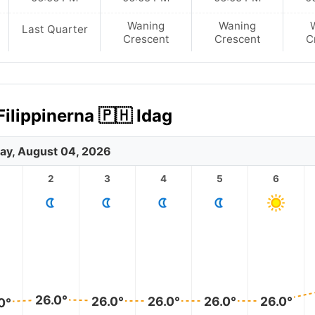
Waning
Waning
Last Quarter
Crescent
Crescent
C
ilippinerna 🇵🇭 Idag
ay, August 04, 2026
2
3
4
5
6
26.0°
26.0°
26.0°
26.0°
26.0°
0°