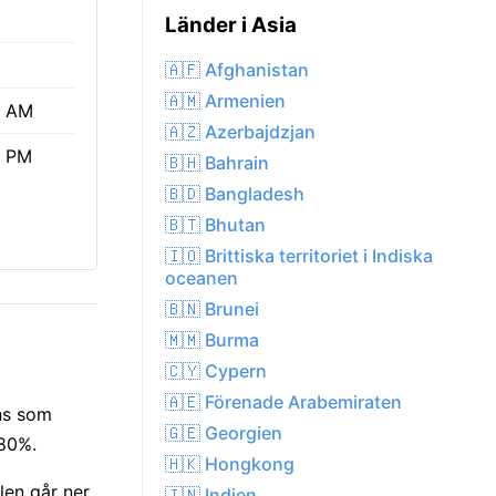
Länder i Asia
🇦🇫 Afghanistan
🇦🇲 Armenien
4 AM
🇦🇿 Azerbajdzjan
6 PM
🇧🇭 Bahrain
🇧🇩 Bangladesh
🇧🇹 Bhutan
🇮🇴 Brittiska territoriet i Indiska
oceanen
🇧🇳 Brunei
🇲🇲 Burma
🇨🇾 Cypern
🇦🇪 Förenade Arabemiraten
nns som
🇬🇪 Georgien
 80%.
🇭🇰 Hongkong
len går ner
🇮🇳 Indien