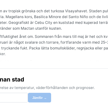
en av tropisk grönska och det turkosa Visayahavet. Staden pu
ia. Magellans kors, Basilica Minore del Santo Niño och de livl
eter. Geografiskt är Cebu City en kuststad med kuperad terrä
stränder som Mactan utanför kusten.
tfuktighet året om. Sommaren från mars till maj är het och k
uari är något svalare och torrare, fortfarande varm med 25–
ryckande fukt. Packa lätta bomullskläder, regnjacka eller p
ker.
ärskilt de torra månaderna januari–mars med sol och sällsynt
foner som kan ge översvämningar. Cebu ligger utanför tyfonbä
Monsunregnen är intensiva men ofta kortlivade. Den konstanta
nnan stad
förelse av temperatur, väderförhållanden och prognoser.
Jämför →