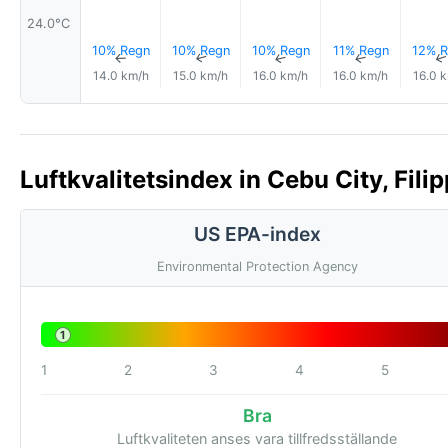
24.0°C
10% Regn
10% Regn
10% Regn
11% Regn
12% R
↑
↑
↑
↑
14.0 km/h
15.0 km/h
16.0 km/h
16.0 km/h
16.0 
Luftkvalitetsindex in Cebu City, Fili
US EPA-index
Environmental Protection Agency
1
1
2
3
4
5
Bra
Luftkvaliteten anses vara tillfredsställande