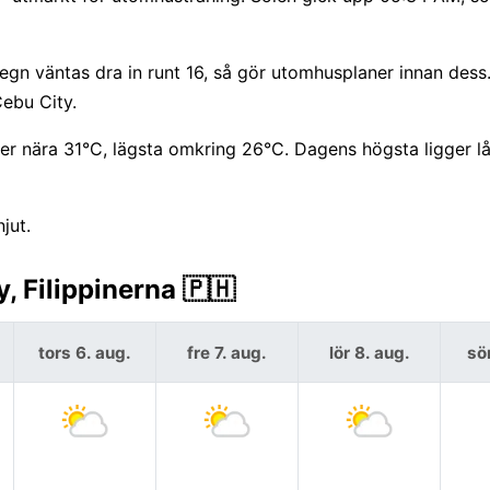
n väntas dra in runt 16, så gör utomhusplaner innan dess.
Cebu City.
r nära 31°C, lägsta omkring 26°C. Dagens högsta ligger l
jut.
, Filippinerna 🇵🇭
tors 6. aug.
fre 7. aug.
lör 8. aug.
sö