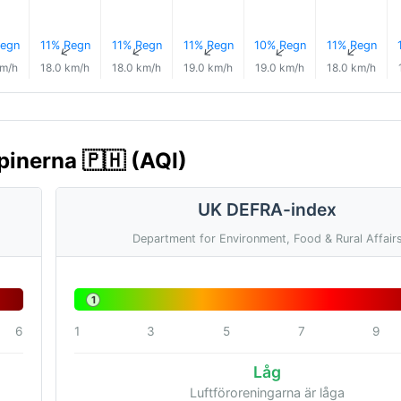
egn
11% Regn
11% Regn
11% Regn
10% Regn
11% Regn
↑
↑
↑
↑
↑
↑
km/h
18.0 km/h
18.0 km/h
19.0 km/h
19.0 km/h
18.0 km/h
ppinerna 🇵🇭 (AQI)
UK DEFRA-index
Department for Environment, Food & Rural Affair
1
6
1
3
5
7
9
Låg
Luftföroreningarna är låga