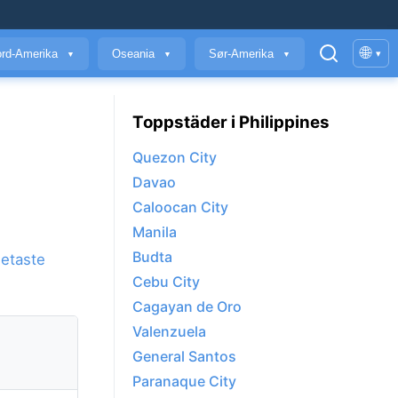
🌐
rd-Amerika
Oseania
Sør-Amerika
▾
▼
▼
▼
Toppstäder i Philippines
Quezon City
Davao
Caloocan City
Manila
Budta
etaste
Cebu City
Cagayan de Oro
Valenzuela
General Santos
Paranaque City