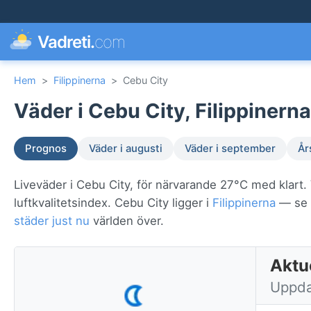
Vadreti.
com
Hem
>
Filippinerna
>
Cebu City
Väder i Cebu City, Filippinerna
Prognos
Väder i augusti
Väder i september
År
Liveväder i Cebu City, för närvarande 27°C med klart.
luftkvalitetsindex. Cebu City ligger i
Filippinerna
— se v
städer just nu
världen över.
Aktue
Uppda