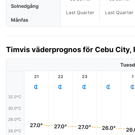
Solnedgång
Last Quarter
Last Quarter
Månfas
Timvis väderprognos för Cebu City, F
Tuesd
21
22
23
1
32.0°C
30.0°C
28.0°C
27.0°
27.0°
27.0°
26.0°
26.
26.0°C