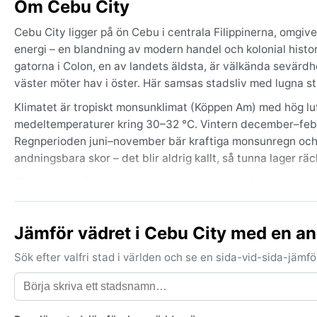
Om Cebu City
Cebu City ligger på ön Cebu i centrala Filippinerna, omgiv
energi – en blandning av modern handel och kolonial histor
gatorna i Colon, en av landets äldsta, är välkända sevärdh
väster möter hav i öster. Här samsas stadsliv med lugna 
Klimatet är tropiskt monsunklimat (Köppen Am) med hög luf
medeltemperaturer kring 30–32 °C. Vintern december–febr
Regnperioden juni–november bär kraftiga monsunregn och t
andningsbara skor – det blir aldrig kallt, så tunna lager räc
Bästa tiden väder- och resemässigt är december till maj, s
Under regnperioden finns risk för tropiska stormar och ty
kärna men påverkas ändå av kraftiga vindar och skyfall. 
Jämför vädret i Cebu City med en a
luftfuktigheten gör att svettigt väder är normen året om.
Sök efter valfri stad i världen och se en sida-vid-sida-jäm