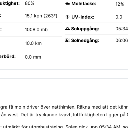
fuktighet:
80%
☁️
Molntäcke:
12%
:
15.1 kph (263°)
☀️
UV-index:
0.0
🌅
Soluppgång:
05:3
:
1008.0 mb
🌇
Solnedgång:
06:0
10.0 km
erbörd:
0.0 mm
ågra få moln driver över natthimlen. Räkna med att det kä
ån west. Det är tryckande kvavt, luftfuktigheten ligger på
 — utmärkt för utomhusträning. Solen gick upp 05:34 AM, so