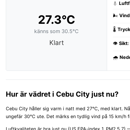
💧
Luft
27.3°C
🌬️
Vind
🌡️
Tryck
känns som 30.5°C
Klart
👁️
Sikt:
🌧️
Ned
Hur är vädret i Cebu City just nu?
Cebu City håller sig varm i natt med 27°C, med klart. N
ungefär 30°C ute. Det märks en tydlig vind på 15 km/h fr
Luftkvaliteten är bra just nu (US EPA-index 1, PM2.5 7)