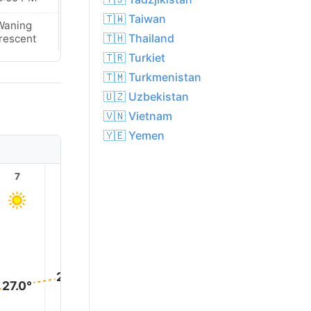
🇹🇼 Taiwan
Waning
New Moon
🇹🇭 Thailand
rescent
🇹🇷 Turkiet
🇹🇲 Turkmenistan
🇺🇿 Uzbekistan
🇻🇳 Vietnam
🇾🇪 Yemen
7
8
9
10
11
12
30.0°
30.0°
29.0°
29.0°
28.0°
27.0°