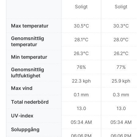
Soligt
Soligt
Max temperatur
30.5°C
30.3°C
Genomsnittlig
28.1°C
28.0°C
temperatur
26.3°C
26.2°C
Min temperatur
76%
77%
Genomsnittlig
luftfuktighet
22.3 kph
25.9 kph
Max vind
0.1 mm
0.3 mm
Total nederbörd
13.0
13.0
UV-index
05:34 AM
05:34 AM
Soluppgång
06:06 PM
06:06 PM