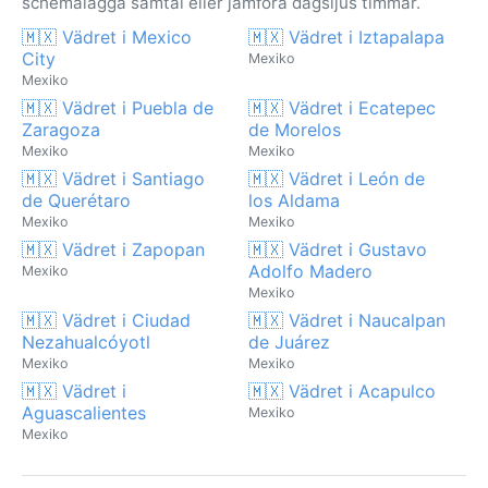
schemalägga samtal eller jämföra dagsljus timmar.
🇲🇽 Vädret i Mexico
🇲🇽 Vädret i Iztapalapa
City
Mexiko
Mexiko
🇲🇽 Vädret i Puebla de
🇲🇽 Vädret i Ecatepec
Zaragoza
de Morelos
Mexiko
Mexiko
🇲🇽 Vädret i Santiago
🇲🇽 Vädret i León de
de Querétaro
los Aldama
Mexiko
Mexiko
🇲🇽 Vädret i Zapopan
🇲🇽 Vädret i Gustavo
Adolfo Madero
Mexiko
Mexiko
🇲🇽 Vädret i Ciudad
🇲🇽 Vädret i Naucalpan
Nezahualcóyotl
de Juárez
Mexiko
Mexiko
🇲🇽 Vädret i
🇲🇽 Vädret i Acapulco
Aguascalientes
Mexiko
Mexiko