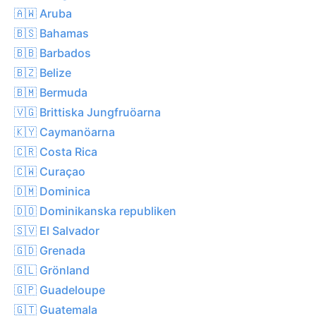
🇦🇼 Aruba
🇧🇸 Bahamas
🇧🇧 Barbados
🇧🇿 Belize
🇧🇲 Bermuda
🇻🇬 Brittiska Jungfruöarna
🇰🇾 Caymanöarna
🇨🇷 Costa Rica
🇨🇼 Curaçao
🇩🇲 Dominica
🇩🇴 Dominikanska republiken
🇸🇻 El Salvador
🇬🇩 Grenada
🇬🇱 Grönland
🇬🇵 Guadeloupe
🇬🇹 Guatemala