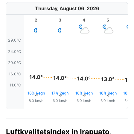
Thursday, August 06, 2026
2
3
4
5
6
29.0°C
24.0°C
20.0°C
16.0°C
14.0°
14.0°
14.0°
13.0°
13.
11.0°C
16% Regn
17% Regn
18% Regn
18% Regn
18% R
↑
↑
↑
↑
8.0 km/h
6.0 km/h
6.0 km/h
6.0 km/h
5.0 k
Luftkvalitetsindex in Irapuato,