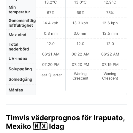
13.2°C
13.0°C
12.9°C
Min
temperatur
67%
69%
78%
Genomsnittlig
14.4 kph
13.3 kph
12.6 kph
luftfuktighet
0.3 mm
3.0 mm
12.5 mm
Max vind
12.0
12.0
12.0
Total
nederbörd
06:21 AM
06:22 AM
06:22 AM
0
UV-index
07:20 PM
07:20 PM
07:19 PM
Soluppgång
Waning
Waning
Last Quarter
Crescent
Crescent
Solnedgång
Månfas
Timvis väderprognos för Irapuato,
Mexiko 🇲🇽 Idag