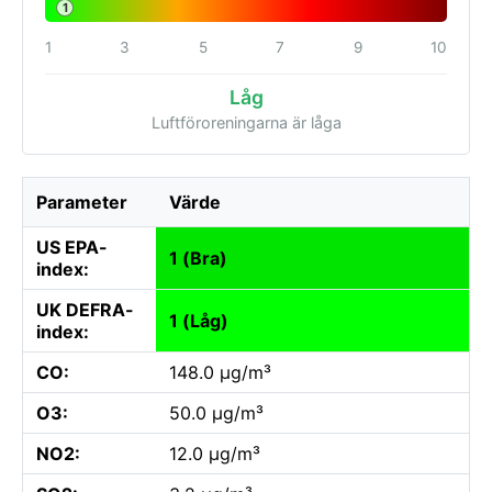
1
1
3
5
7
9
10
Låg
Luftföroreningarna är låga
Parameter
Värde
US EPA-
1 (Bra)
index:
UK DEFRA-
1 (Låg)
index:
CO:
148.0 µg/m³
O3:
50.0 µg/m³
NO2:
12.0 µg/m³