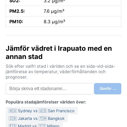
SO2:
3.2 µg/m³
PM2.5:
7.6 µg/m³
PM10:
8.3 µg/m³
Jämför vädret i Irapuato med en
annan stad
Sök efter valfri stad i världen och se en sida-vid-sida-
jämförelse av temperatur, väderförhållanden och
prognoser.
Jämför →
Populära stadajämförelser världen över:
🇦🇺 Sydney vs 🇺🇸 San Francisco
🇮🇩 Jakarta vs 🇹🇭 Bangkok
🇪🇸 Madrid vs 🇮🇹 Milano