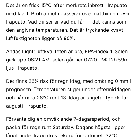
Det är en frisk 15°C efter mörkrets inbrott i Irapuato,
med klart. Brutna moln passerar över natthimlen över
Irapuato. Vad du ser är vad du får — det känns som
den angivna temperaturen. Det är tryckande kvavt,
luftfuktigheten ligger på 90%.
Andas lugnt: luftkvaliteten är bra, EPA-index 1. Solen
gick upp 06:21 AM, solen går ner 07:20 PM: 12h 59m
ljus i Irapuato.
Det finns 36% risk för regn idag, med omkring 0 mm i
prognosen. Temperaturen stiger under eftermiddagen
och når nära 28°C runt 13. Idag är ungefär typisk för
augusti i Irapuato.
Förvänta dig en omväxlande 7-dagarsperiod, och
packa för regn runt Saturday. Dagens högsta ligger
långt under Irapuato:s rekord för datumet, 32°C.