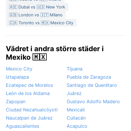
🇦🇪 Dubai vs 🇺🇸 New York
🇬🇧 London vs 🇮🇹 Milano
🇨🇦 Toronto vs 🇲🇽 Mexico City
Vädret i andra större städer i
Mexiko 🇲🇽
Mexico City
Tijuana
Iztapalapa
Puebla de Zaragoza
Ecatepec de Morelos
Santiago de Querétaro
León de los Aldama
Juárez
Zapopan
Gustavo Adolfo Madero
Ciudad Nezahualcóyotl
Mexicali
Naucalpan de Juárez
Culiacán
Aguascalientes
Acapulco