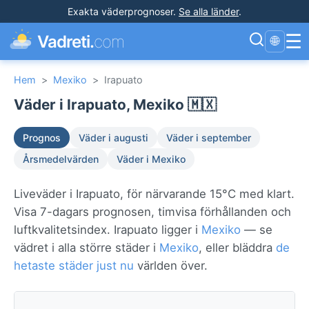
Exakta väderprognoser
.
Se alla länder
.
☰
Vadreti.
com
🌐
Hem
>
Mexiko
>
Irapuato
Väder i Irapuato, Mexiko 🇲🇽
Prognos
Väder i augusti
Väder i september
Årsmedelvärden
Väder i Mexiko
Liveväder i Irapuato, för närvarande 15°C med klart.
Visa 7-dagars prognosen, timvisa förhållanden och
luftkvalitetsindex. Irapuato ligger i
Mexiko
— se
vädret i alla större städer i
Mexiko
, eller bläddra
de
hetaste städer just nu
världen över.