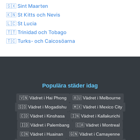
🇸🇽 Sint Maarten
🇰🇳 St Kitts och Nevis
🇱🇨 St Lucia
🇹🇹 Trinidad och Tobago
🇹🇨 Turks- och Caicosöarna
Populära städer idag
🇻🇳 Vädret i Hai Phong
🇦🇺 Vädret i Melbourne
🇸🇴 Vädret i Mogadishu
🇲🇽 Vädret i Mexico City
🇨🇩 Vädret i Kinshasa
🇮🇳 Vädret i Kallakurichi
🇮🇩 Vädret i Palembang
🇨🇦 Vädret i Montreal
🇨🇳 Vädret i Huainan
🇬🇳 Vädret i Camayenne