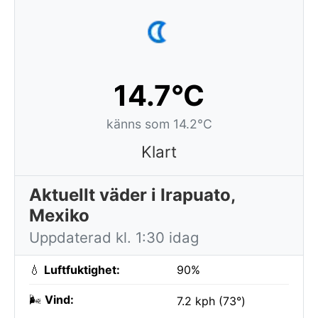
14.7°C
känns som 14.2°C
Klart
Aktuellt väder i Irapuato,
Mexiko
Uppdaterad kl. 1:30 idag
💧
Luftfuktighet:
90%
🌬️
Vind:
7.2 kph (73°)