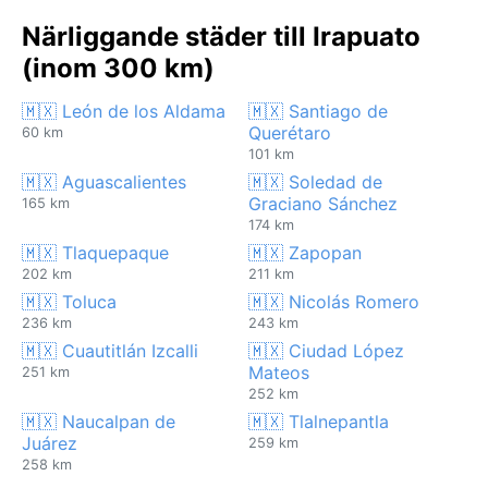
Närliggande städer till Irapuato
(inom 300 km)
🇲🇽 León de los Aldama
🇲🇽 Santiago de
Querétaro
60 km
101 km
🇲🇽 Aguascalientes
🇲🇽 Soledad de
Graciano Sánchez
165 km
174 km
🇲🇽 Tlaquepaque
🇲🇽 Zapopan
202 km
211 km
🇲🇽 Toluca
🇲🇽 Nicolás Romero
236 km
243 km
🇲🇽 Cuautitlán Izcalli
🇲🇽 Ciudad López
Mateos
251 km
252 km
🇲🇽 Naucalpan de
🇲🇽 Tlalnepantla
Juárez
259 km
258 km