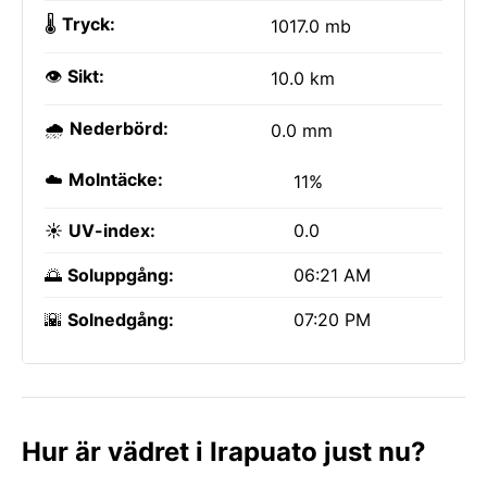
🌡️
Tryck:
1017.0 mb
👁️
Sikt:
10.0 km
🌧️
Nederbörd:
0.0 mm
☁️
Molntäcke:
11%
☀️
UV-index:
0.0
🌅
Soluppgång:
06:21 AM
🌇
Solnedgång:
07:20 PM
Hur är vädret i Irapuato just nu?