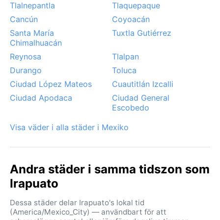
Tlalnepantla
Tlaquepaque
Cancún
Coyoacán
Santa María
Tuxtla Gutiérrez
Chimalhuacán
Reynosa
Tlalpan
Durango
Toluca
Ciudad López Mateos
Cuautitlán Izcalli
Ciudad Apodaca
Ciudad General
Escobedo
Visa väder i alla städer i Mexiko
Andra städer i samma tidszon som
Irapuato
Dessa städer delar Irapuato's lokal tid
(America/Mexico_City) — användbart för att