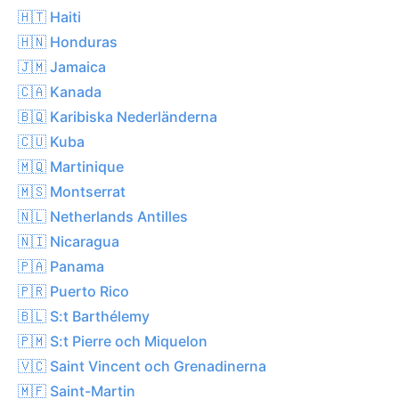
🇭🇹 Haiti
🇭🇳 Honduras
🇯🇲 Jamaica
🇨🇦 Kanada
🇧🇶 Karibiska Nederländerna
🇨🇺 Kuba
🇲🇶 Martinique
🇲🇸 Montserrat
🇳🇱 Netherlands Antilles
🇳🇮 Nicaragua
🇵🇦 Panama
🇵🇷 Puerto Rico
🇧🇱 S:t Barthélemy
🇵🇲 S:t Pierre och Miquelon
🇻🇨 Saint Vincent och Grenadinerna
🇲🇫 Saint-Martin