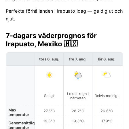
Perfekta förhållanden i Irapuato idag — ge dig ut och
njut.
7-dagars väderprognos för
Irapuato, Mexiko 🇲🇽
tors 6. aug.
fre 7. aug.
lör 8. aug.
s
Lokalt regn i
Soligt
Delvis molnigt
närheten
Max
27.5°C
28.2°C
26.6°C
temperatur
19.6°C
19.3°C
17.9°C
Genomsnittlig
temperatur