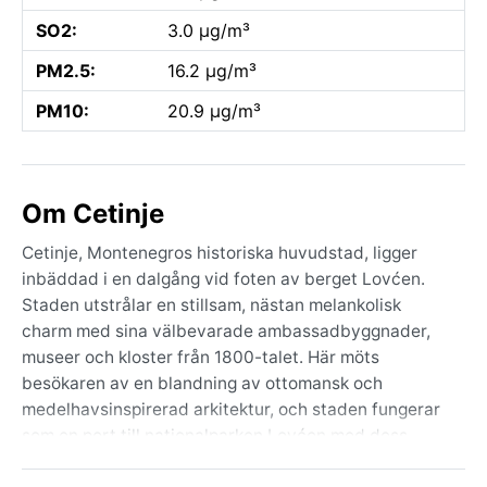
SO2:
3.0 µg/m³
PM2.5:
16.2 µg/m³
PM10:
20.9 µg/m³
Om Cetinje
Cetinje, Montenegros historiska huvudstad, ligger
inbäddad i en dalgång vid foten av berget Lovćen.
Staden utstrålar en stillsam, nästan melankolisk
charm med sina välbevarade ambassadbyggnader,
museer och kloster från 1800-talet. Här möts
besökaren av en blandning av ottomansk och
medelhavsinspirerad arkitektur, och staden fungerar
som en port till nationalparken Lovćen med dess
magnifika utsikt över Kotorbukten. Trots att Cetinje