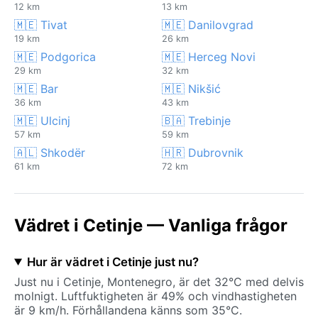
12 km
13 km
🇲🇪 Tivat
🇲🇪 Danilovgrad
19 km
26 km
🇲🇪 Podgorica
🇲🇪 Herceg Novi
29 km
32 km
🇲🇪 Bar
🇲🇪 Nikšić
36 km
43 km
🇲🇪 Ulcinj
🇧🇦 Trebinje
57 km
59 km
🇦🇱 Shkodër
🇭🇷 Dubrovnik
61 km
72 km
Vädret i Cetinje — Vanliga frågor
Hur är vädret i Cetinje just nu?
Just nu i Cetinje, Montenegro, är det 32°C med delvis
molnigt. Luftfuktigheten är 49% och vindhastigheten
är 9 km/h. Förhållandena känns som 35°C.