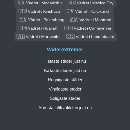
🇸🇴 Vädret i Mogadishu
🇲🇽 Vädret i Mexico City
🇨🇩 Vädret i Kinshasa
🇮🇳 Vädret i Kallakurichi
🇮🇩 Vädret i Palembang
🇨🇦 Vädret i Montreal
🇨🇳 Vädret i Huainan
🇬🇳 Vädret i Camayenne
🇻🇪 Vädret i Maracaibo
🇨🇩 Vädret i Lubumbashi
Väderextremer
Hetaste städer just nu
Kallaste städer just nu
Regnigaste städer
Vindigaste städer
Soligaste städer
Sämsta luftkvaliteten just nu