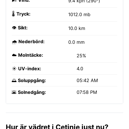
🌬️
Vind:
9.4 kph (290°)
🌡️
Tryck:
1012.0 mb
👁️
Sikt:
10.0 km
🌧️
Nederbörd:
0.0 mm
☁️
Molntäcke:
25%
☀️
UV-index:
4.0
🌅
Soluppgång:
05:42 AM
🌇
Solnedgång:
07:58 PM
Hur är vädret i Cetinje just nu?