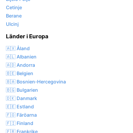
Cetinje
Berane
Ulcinj
Länder i Europa
🇦🇽 Åland
🇦🇱 Albanien
🇦🇩 Andorra
🇧🇪 Belgien
🇧🇦 Bosnien-Hercegovina
🇧🇬 Bulgarien
🇩🇰 Danmark
🇪🇪 Estland
🇫🇴 Färöarna
🇫🇮 Finland
🇫🇷 Frankrike