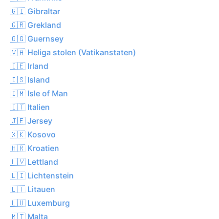
🇬🇮 Gibraltar
🇬🇷 Grekland
🇬🇬 Guernsey
🇻🇦 Heliga stolen (Vatikanstaten)
🇮🇪 Irland
🇮🇸 Island
🇮🇲 Isle of Man
🇮🇹 Italien
🇯🇪 Jersey
🇽🇰 Kosovo
🇭🇷 Kroatien
🇱🇻 Lettland
🇱🇮 Lichtenstein
🇱🇹 Litauen
🇱🇺 Luxemburg
🇲🇹 Malta