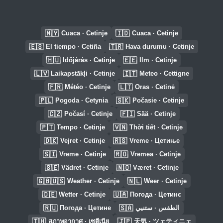
🇲🇾
🇮🇩
Cuaca · Cetinje
Cuaca · Cetinje
🇪🇸
🇹🇷
El tiempo · Cetiña
Hava durumu · Cetinje
🇭🇺
🇪🇪
Időjárás · Cetinje
Ilm · Cetinje
🇱🇻
🇮🇹
Laikapstākļi · Cetinje
Meteo · Cettigne
🇫🇷
🇱🇹
Météo · Cetinje
Oras · Cetinė
🇵🇱
🇸🇰
Pogoda · Cetynia
Počasie · Cetinje
🇨🇿
🇫🇮
Počasí · Cetinje
Sää · Cetinje
🇵🇹
🇻🇳
Tempo · Cetinje
Thời tiết · Cetinje
🇩🇰
🇷🇸
Vejret · Cetinje
Vreme · Цетиње
🇸🇮
🇷🇴
Vreme · Cetinje
Vremea · Cetinje
🇸🇪
🇳🇴
Vädret · Cetinje
Været · Cetinje
🇬🇧🇺🇸
🇳🇱
Weather · Cetinje
Weer · Cetinje
🇩🇪
🇺🇦
Wetter · Cetinje
Погода · Цетинє
🇷🇺
🇸🇦
Погода · Цетине
الطقس · ستنيي
🇹🇭
🇯🇵
สภาพอากาศ · เซตีเนีย
天気 · ツェティニェ