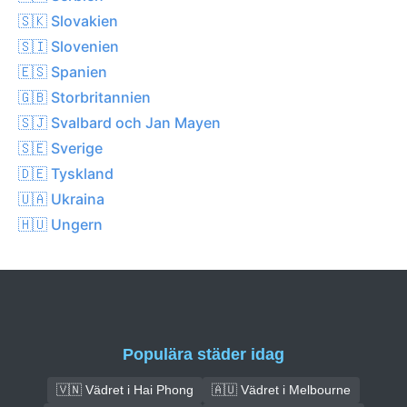
🇸🇰 Slovakien
🇸🇮 Slovenien
🇪🇸 Spanien
🇬🇧 Storbritannien
🇸🇯 Svalbard och Jan Mayen
🇸🇪 Sverige
🇩🇪 Tyskland
🇺🇦 Ukraina
🇭🇺 Ungern
Populära städer idag
🇻🇳 Vädret i Hai Phong
🇦🇺 Vädret i Melbourne