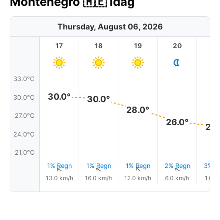
Montenegro 🇲🇪 Idag
Thursday, August 06, 2026
17
18
19
20
2
33.0°C
30.0°
30.0°C
30.0°
28.0°
27.0°C
26.0°
25.
24.0°C
21.0°C
1% Regn
1% Regn
1% Regn
2% Regn
3% R
↑
↑
↑
↑
13.0 km/h
16.0 km/h
12.0 km/h
6.0 km/h
1.0 k