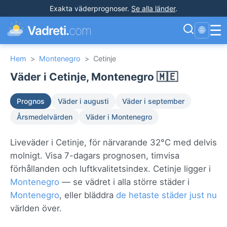
Exakta väderprognoser
.
Se alla länder
.
☰
Vadreti.
com
🌐
Hem
>
Montenegro
>
Cetinje
Väder i Cetinje, Montenegro 🇲🇪
Prognos
Väder i augusti
Väder i september
Årsmedelvärden
Väder i Montenegro
Liveväder i Cetinje, för närvarande 32°C med delvis
molnigt. Visa 7-dagars prognosen, timvisa
förhållanden och luftkvalitetsindex. Cetinje ligger i
Montenegro
— se vädret i alla större städer i
Montenegro
, eller bläddra
de hetaste städer just nu
världen över.