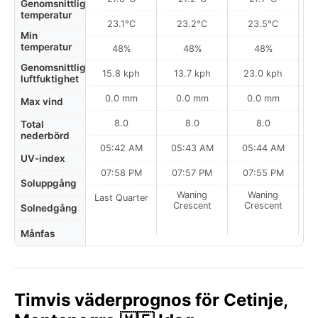
Genomsnittlig
temperatur
23.1°C
23.2°C
23.5°C
Min
temperatur
48%
48%
48%
Genomsnittlig
15.8 kph
13.7 kph
23.0 kph
luftfuktighet
0.0 mm
0.0 mm
0.0 mm
Max vind
8.0
8.0
8.0
Total
nederbörd
05:42 AM
05:43 AM
05:44 AM
0
UV-index
07:58 PM
07:57 PM
07:55 PM
Soluppgång
Waning
Waning
Last Quarter
Crescent
Crescent
Solnedgång
Månfas
Timvis väderprognos för Cetinje,