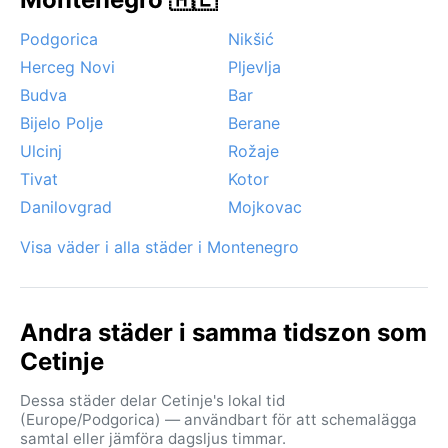
Bästa tiden för ett vädergynnsamt besök är från maj
till september, då nederbörden är som lägst och
Podgorica
Nikšić
temperaturerna perfekta för både stadsvandringar
Herceg Novi
Pljevlja
och utflykter i bergen. Under vintern kan dimma och
Budva
Bar
dis lägga sig tät över dalen, och även om snö inte är
Bijelo Polje
Berane
vanlig i själva Cetinje, kan det falla lätt snö några
dagar om året, särskilt i februari. Några tropiska
Ulcinj
Rožaje
stormar eller monsuner förekommer inte, men lokala
Tivat
Kotor
åskväder är vanliga under sensommaren. Fenomenet
Danilovgrad
Mojkovac
bura, en kall fallvind, kan ibland kännas från bergen.
Sammantaget erbjuder Cetinje ett milt
Visa väder i alla städer i Montenegro
medelhavsklimat med tydligare årstider än vad
många förväntar sig i inlandet.
Andra städer i samma tidszon som
Cetinje
Dessa städer delar Cetinje's lokal tid
(Europe/Podgorica) — användbart för att schemalägga
samtal eller jämföra dagsljus timmar.