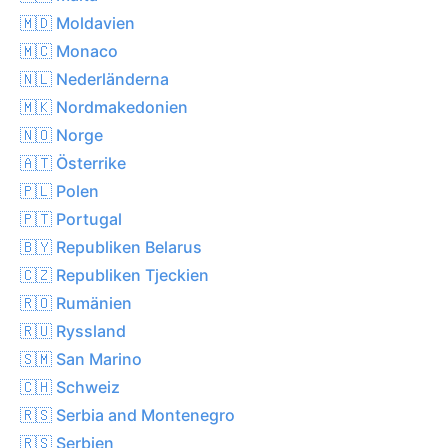
🇲🇩 Moldavien
🇲🇨 Monaco
🇳🇱 Nederländerna
🇲🇰 Nordmakedonien
🇳🇴 Norge
🇦🇹 Österrike
🇵🇱 Polen
🇵🇹 Portugal
🇧🇾 Republiken Belarus
🇨🇿 Republiken Tjeckien
🇷🇴 Rumänien
🇷🇺 Ryssland
🇸🇲 San Marino
🇨🇭 Schweiz
🇷🇸 Serbia and Montenegro
🇷🇸 Serbien