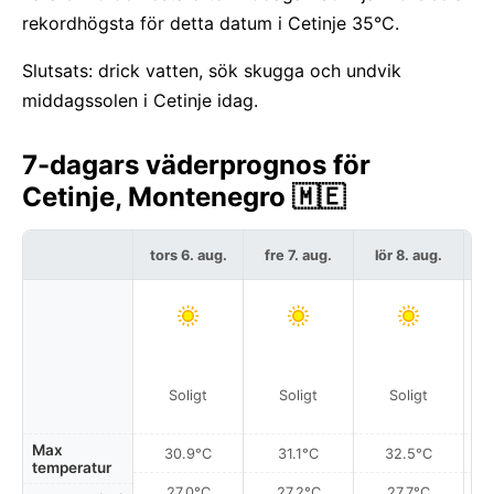
rekordhögsta för detta datum i Cetinje 35°C.
Slutsats: drick vatten, sök skugga och undvik
middagssolen i Cetinje idag.
7-dagars väderprognos för
Cetinje, Montenegro 🇲🇪
tors 6. aug.
fre 7. aug.
lör 8. aug.
s
Soligt
Soligt
Soligt
Max
30.9°C
31.1°C
32.5°C
temperatur
27.0°C
27.2°C
27.7°C