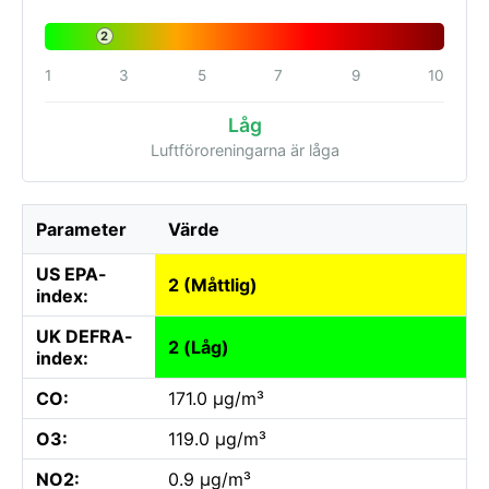
2
1
3
5
7
9
10
Låg
Luftföroreningarna är låga
Parameter
Värde
US EPA-
2 (Måttlig)
index:
UK DEFRA-
2 (Låg)
index:
CO:
171.0 µg/m³
O3:
119.0 µg/m³
NO2:
0.9 µg/m³