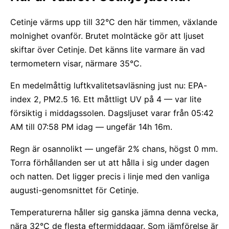
Cetinje värms upp till 32°C den här timmen, växlande
molnighet ovanför. Brutet molntäcke gör att ljuset
skiftar över Cetinje. Det känns lite varmare än vad
termometern visar, närmare 35°C.
En medelmåttig luftkvalitetsavläsning just nu: EPA-
index 2, PM2.5 16. Ett måttligt UV på 4 — var lite
försiktig i middagssolen. Dagsljuset varar från 05:42
AM till 07:58 PM idag — ungefär 14h 16m.
Regn är osannolikt — ungefär 2% chans, högst 0 mm.
Torra förhållanden ser ut att hålla i sig under dagen
och natten. Det ligger precis i linje med den vanliga
augusti-genomsnittet för Cetinje.
Temperaturerna håller sig ganska jämna denna vecka,
nära 32°C de flesta eftermiddagar. Som jämförelse är