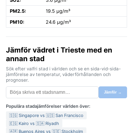
PM2.5:
19.5 µg/m³
PM10:
24.6 µg/m³
Jämför vädret i Trieste med en
annan stad
Sök efter valfri stad i världen och se en sida-vid-sida-
jämförelse av temperatur, väderförhållanden och
prognoser.
Jämför →
Populära stadajämförelser världen över:
🇸🇬 Singapore vs 🇺🇸 San Francisco
🇪🇬 Kairo vs 🇸🇦 Riyadh
🇦🇷 Buenos Aires vs 🇸🇪 Stockholm