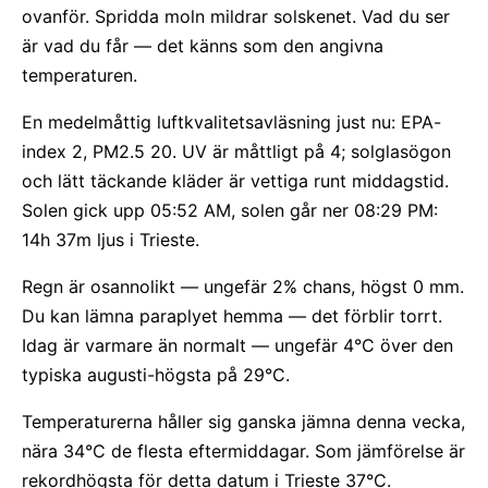
ovanför. Spridda moln mildrar solskenet. Vad du ser
är vad du får — det känns som den angivna
temperaturen.
En medelmåttig luftkvalitetsavläsning just nu: EPA-
index 2, PM2.5 20. UV är måttligt på 4; solglasögon
och lätt täckande kläder är vettiga runt middagstid.
Solen gick upp 05:52 AM, solen går ner 08:29 PM:
14h 37m ljus i Trieste.
Regn är osannolikt — ungefär 2% chans, högst 0 mm.
Du kan lämna paraplyet hemma — det förblir torrt.
Idag är varmare än normalt — ungefär 4°C över den
typiska augusti-högsta på 29°C.
Temperaturerna håller sig ganska jämna denna vecka,
nära 34°C de flesta eftermiddagar. Som jämförelse är
rekordhögsta för detta datum i Trieste 37°C.