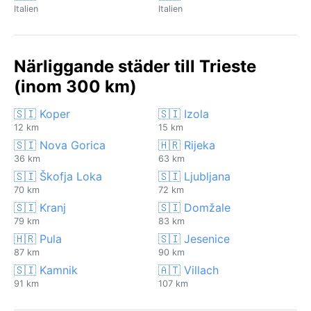
Italien
Italien
Närliggande städer till Trieste
(inom 300 km)
🇸🇮 Koper
🇸🇮 Izola
12 km
15 km
🇸🇮 Nova Gorica
🇭🇷 Rijeka
36 km
63 km
🇸🇮 Škofja Loka
🇸🇮 Ljubljana
70 km
72 km
🇸🇮 Kranj
🇸🇮 Domžale
79 km
83 km
🇭🇷 Pula
🇸🇮 Jesenice
87 km
90 km
🇸🇮 Kamnik
🇦🇹 Villach
91 km
107 km