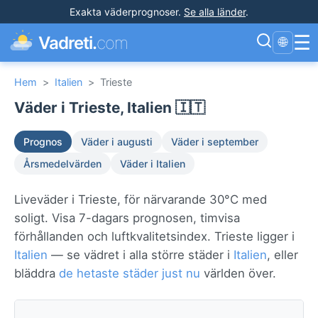
Exakta väderprognoser
.
Se alla länder
.
☰
Vadreti.
com
🌐
Hem
>
Italien
>
Trieste
Väder i Trieste, Italien 🇮🇹
Prognos
Väder i augusti
Väder i september
Årsmedelvärden
Väder i Italien
Liveväder i Trieste, för närvarande 30°C med
soligt. Visa 7-dagars prognosen, timvisa
förhållanden och luftkvalitetsindex. Trieste ligger i
Italien
— se vädret i alla större städer i
Italien
, eller
bläddra
de hetaste städer just nu
världen över.