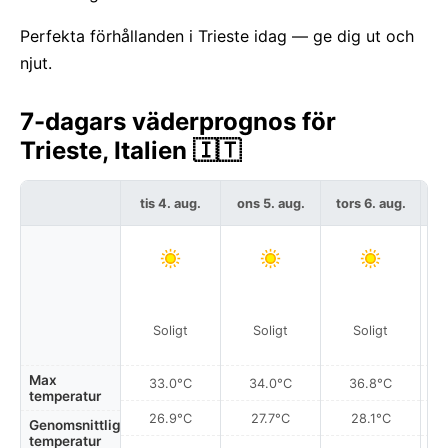
Perfekta förhållanden i Trieste idag — ge dig ut och
njut.
7-dagars väderprognos för
Trieste, Italien 🇮🇹
tis 4. aug.
ons 5. aug.
tors 6. aug.
f
Soligt
Soligt
Soligt
Max
33.0°C
34.0°C
36.8°C
temperatur
26.9°C
27.7°C
28.1°C
Genomsnittlig
temperatur