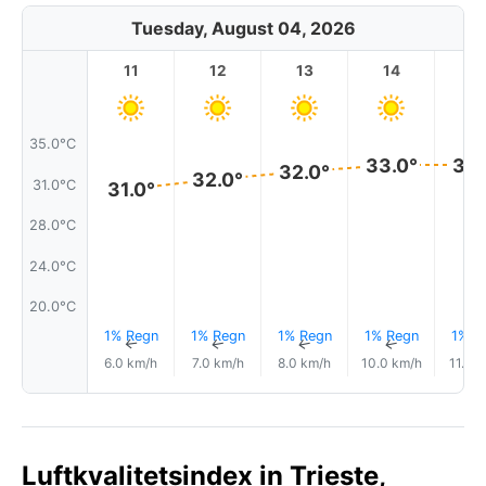
Tuesday, August 04, 2026
11
12
13
14
1
35.0°C
33.0°
33.
32.0°
32.0°
31.0°C
31.0°
28.0°C
24.0°C
20.0°C
1% Regn
1% Regn
1% Regn
1% Regn
1% R
↑
↑
↑
↑
6.0 km/h
7.0 km/h
8.0 km/h
10.0 km/h
11.0 
Luftkvalitetsindex in Trieste,