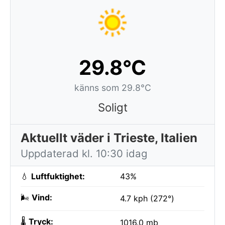
29.8°C
känns som 29.8°C
Soligt
Aktuellt väder i Trieste, Italien
Uppdaterad kl. 10:30 idag
💧
Luftfuktighet:
43%
🌬️
Vind:
4.7 kph (272°)
🌡️
Tryck:
1016.0 mb