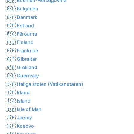
🇧🇦 Bosnien-Hercegovina
🇧🇬 Bulgarien
🇩🇰 Danmark
🇪🇪 Estland
🇫🇴 Färöarna
🇫🇮 Finland
🇫🇷 Frankrike
🇬🇮 Gibraltar
🇬🇷 Grekland
🇬🇬 Guernsey
🇻🇦 Heliga stolen (Vatikanstaten)
🇮🇪 Irland
🇮🇸 Island
🇮🇲 Isle of Man
🇯🇪 Jersey
🇽🇰 Kosovo