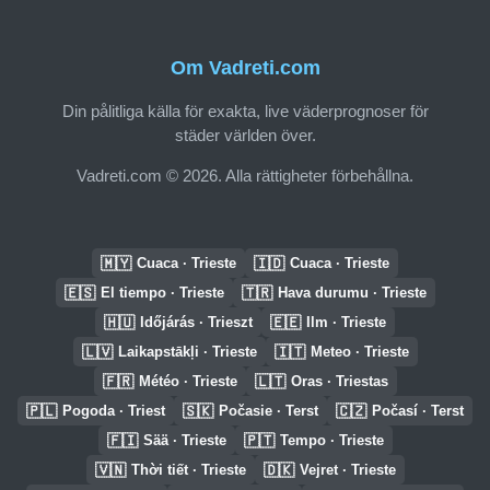
Om Vadreti.com
Din pålitliga källa för exakta, live väderprognoser för
städer världen över.
Vadreti.com © 2026. Alla rättigheter förbehållna.
🇲🇾
🇮🇩
Cuaca · Trieste
Cuaca · Trieste
🇪🇸
🇹🇷
El tiempo · Trieste
Hava durumu · Trieste
🇭🇺
🇪🇪
Időjárás · Trieszt
Ilm · Trieste
🇱🇻
🇮🇹
Laikapstākļi · Trieste
Meteo · Trieste
🇫🇷
🇱🇹
Météo · Trieste
Oras · Triestas
🇵🇱
🇸🇰
🇨🇿
Pogoda · Triest
Počasie · Terst
Počasí · Terst
🇫🇮
🇵🇹
Sää · Trieste
Tempo · Trieste
🇻🇳
🇩🇰
Thời tiết · Trieste
Vejret · Trieste