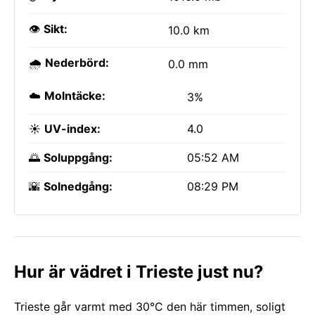
👁️
Sikt:
10.0 km
🌧️
Nederbörd:
0.0 mm
☁️
Molntäcke:
3%
☀️
UV-index:
4.0
🌅
Soluppgång:
05:52 AM
🌇
Solnedgång:
08:29 PM
Hur är vädret i Trieste just nu?
Trieste går varmt med 30°C den här timmen, soligt