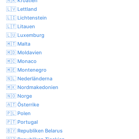
🇭🇷 Kroatien
🇱🇻 Lettland
🇱🇮 Lichtenstein
🇱🇹 Litauen
🇱🇺 Luxemburg
🇲🇹 Malta
🇲🇩 Moldavien
🇲🇨 Monaco
🇲🇪 Montenegro
🇳🇱 Nederländerna
🇲🇰 Nordmakedonien
🇳🇴 Norge
🇦🇹 Österrike
🇵🇱 Polen
🇵🇹 Portugal
🇧🇾 Republiken Belarus