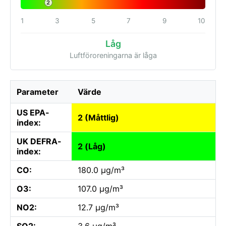
2
1
3
5
7
9
10
Låg
Luftföroreningarna är låga
Parameter
Värde
US EPA-
2 (Måttlig)
index:
UK DEFRA-
2 (Låg)
index:
CO:
180.0 µg/m³
O3:
107.0 µg/m³
NO2:
12.7 µg/m³
SO2:
3.6 µg/m³