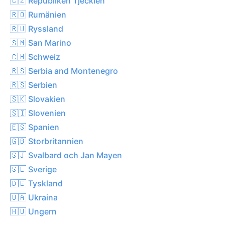
🇨🇿 Republiken Tjeckien
🇷🇴 Rumänien
🇷🇺 Ryssland
🇸🇲 San Marino
🇨🇭 Schweiz
🇷🇸 Serbia and Montenegro
🇷🇸 Serbien
🇸🇰 Slovakien
🇸🇮 Slovenien
🇪🇸 Spanien
🇬🇧 Storbritannien
🇸🇯 Svalbard och Jan Mayen
🇸🇪 Sverige
🇩🇪 Tyskland
🇺🇦 Ukraina
🇭🇺 Ungern