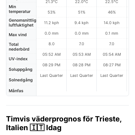
21.3°C
22.0°C
22.5°C
Min
temperatur
53%
51%
46%
Genomsnittlig
11.2 kph
9.4 kph
14.0 kph
luftfuktighet
0.0 mm
0.0 mm
0.1 mm
Max vind
8.0
7.0
7.0
Total
nederbörd
05:52 AM
05:53 AM
05:54 AM
0
UV-index
08:29 PM
08:28 PM
08:27 PM
Soluppgång
Last Quarter
Last Quarter
Last Quarter
Solnedgång
Månfas
Timvis väderprognos för Trieste,
Italien 🇮🇹 Idag