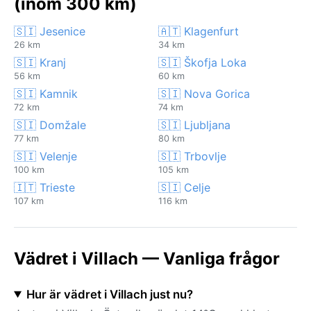
(inom 300 km)
🇸🇮 Jesenice
🇦🇹 Klagenfurt
26 km
34 km
🇸🇮 Kranj
🇸🇮 Škofja Loka
56 km
60 km
🇸🇮 Kamnik
🇸🇮 Nova Gorica
72 km
74 km
🇸🇮 Domžale
🇸🇮 Ljubljana
77 km
80 km
🇸🇮 Velenje
🇸🇮 Trbovlje
100 km
105 km
🇮🇹 Trieste
🇸🇮 Celje
107 km
116 km
Vädret i Villach — Vanliga frågor
Hur är vädret i Villach just nu?