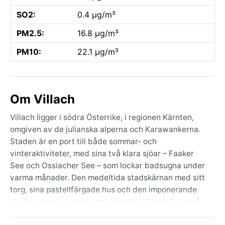
SO2:
0.4 µg/m³
PM2.5:
16.8 µg/m³
PM10:
22.1 µg/m³
Om Villach
Villach ligger i södra Österrike, i regionen Kärnten,
omgiven av de julianska alperna och Karawankerna.
Staden är en port till både sommar- och
vinteraktiviteter, med sina två klara sjöar – Faaker
See och Ossiacher See – som lockar badsugna under
varma månader. Den medeltida stadskärnan med sitt
torg, sina pastellfärgade hus och den imponerande
stadskyrkan ger en mysig atmosfär. Villach är också
en knutpunkt för tåg- och biltrafik, perfekt för