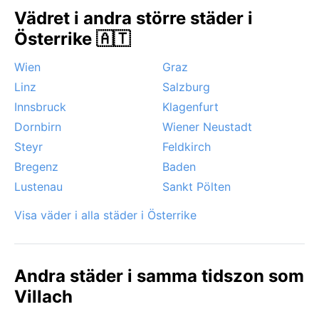
omgivande alperna. Ett märkligt väderfenomen är den
Vädret i andra större städer i
varma fallvinden föhn, som kan lyfta temperaturen
Österrike 🇦🇹
med över tio grader på några timmar, särskilt under
våren och hösten. Detta vindfenomen skapar ibland
Wien
Graz
dramatiska himlar och kan påverka lufttrycket –
Linz
Salzburg
många upplever huvudvärk. Även dimma lägger sig
ofta i dalen under stilla vinterdagar, vilket ger ett
Innsbruck
Klagenfurt
sagolikt men overkligt ljus över staden.
Dornbirn
Wiener Neustadt
Steyr
Feldkirch
Bregenz
Baden
Lustenau
Sankt Pölten
Visa väder i alla städer i Österrike
Andra städer i samma tidszon som
Villach