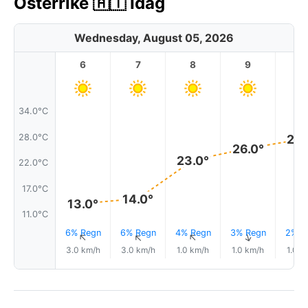
Österrike 🇦🇹 Idag
Wednesday, August 05, 2026
6
7
8
9
1
34.0°C
28.0°C
28.
26.0°
23.0°
22.0°C
17.0°C
14.0°
13.0°
11.0°C
6% Regn
6% Regn
4% Regn
3% Regn
2% R
↑
↑
↑
↑
3.0 km/h
3.0 km/h
1.0 km/h
1.0 km/h
1.0 k