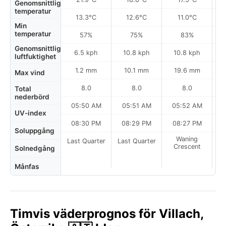
Genomsnittlig
temperatur
13.3°C
12.6°C
11.0°C
Min
temperatur
57%
75%
83%
Genomsnittlig
6.5 kph
10.8 kph
10.8 kph
luftfuktighet
1.2 mm
10.1 mm
19.6 mm
Max vind
8.0
8.0
8.0
Total
nederbörd
05:50 AM
05:51 AM
05:52 AM
0
UV-index
08:30 PM
08:29 PM
08:27 PM
Soluppgång
Waning
Last Quarter
Last Quarter
Crescent
Solnedgång
Månfas
Timvis väderprognos för Villach,