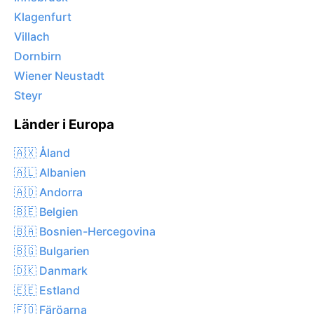
Klagenfurt
Villach
Dornbirn
Wiener Neustadt
Steyr
Länder i Europa
🇦🇽 Åland
🇦🇱 Albanien
🇦🇩 Andorra
🇧🇪 Belgien
🇧🇦 Bosnien-Hercegovina
🇧🇬 Bulgarien
🇩🇰 Danmark
🇪🇪 Estland
🇫🇴 Färöarna