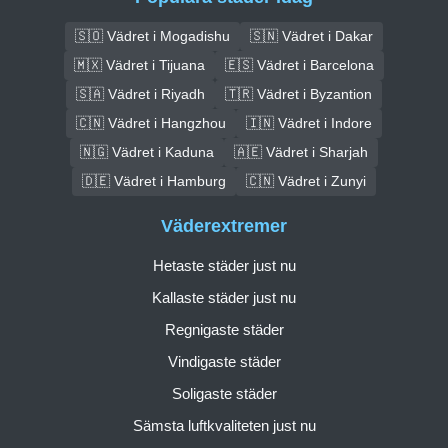
🇸🇴 Vädret i Mogadishu
🇸🇳 Vädret i Dakar
🇲🇽 Vädret i Tijuana
🇪🇸 Vädret i Barcelona
🇸🇦 Vädret i Riyadh
🇹🇷 Vädret i Byzantion
🇨🇳 Vädret i Hangzhou
🇮🇳 Vädret i Indore
🇳🇬 Vädret i Kaduna
🇦🇪 Vädret i Sharjah
🇩🇪 Vädret i Hamburg
🇨🇳 Vädret i Zunyi
Väderextremer
Hetaste städer just nu
Kallaste städer just nu
Regnigaste städer
Vindigaste städer
Soligaste städer
Sämsta luftkvaliteten just nu