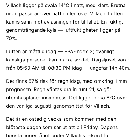
Villach ligger på svala 14°C i natt, med klart. Brutna
moln passerar över natthimlen över Villach. Luften
känns sann mot avläsningen för tillfället. En fuktig,
genomträngande kyla — luftfuktigheten ligger på
70%.
Luften är måttlig idag — EPA-index 2; ovanligt
känsliga personer kan märka av det. Dagsljuset varar
från 05:50 AM till 08:30 PM idag — ungefär 14h 40m.
Det finns 57% risk för regn idag, med omkring 1 mm i
prognosen. Regn väntas dra in runt 21, så gör
utomhusplaner innan dess. Det ligger cirka 8°C över
den vanliga augusti-genomsnittet för Villach.
Det är en ostadig vecka som kommer, med den
blötaste dagen som ser ut att bli Friday. Dagens
högsta ligger långt under Villach:s rekord för