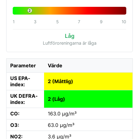
2
1
3
5
7
9
10
Låg
Luftföroreningarna är låga
Parameter
Värde
US EPA-
2 (Måttlig)
index:
UK DEFRA-
2 (Låg)
index:
CO:
163.0 µg/m³
O3:
63.0 µg/m³
NO2:
3.6 µg/m³