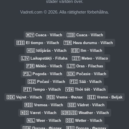
städer världen över.
Vadreti.com © 2026. Alla rättigheter förbehållna.
🇲🇾
🇮🇩
Cuaca · Villach
Cuaca · Villach
🇪🇸
🇹🇷
El tiempo · Villach
Hava durumu · Villach
🇭🇺
🇪🇪
Időjárás · Villach
Ilm · Villach
🇱🇻
🇮🇹
Laikapstākļi · Fillaha
Meteo · Villaco
🇫🇷
🇱🇹
Météo · Villach
Oras · Filachas
🇵🇱
🇸🇰
Pogoda · Villach
Počasie · Villach
🇨🇿
🇫🇮
Počasí · Villach
Sää · Villach
🇵🇹
🇻🇳
Tempo · Villach
Thời tiết · Villach
🇩🇰
🇷🇸
🇸🇮
Vejret · Villach
Vreme · Филах
Vreme · Beljak
🇷🇴
🇸🇪
Vremea · Villach
Vädret · Villach
🇳🇴
🇬🇧🇺🇸
Været · Villach
Weather · Villach
🇳🇱
🇩🇪
Weer · Villach
Wetter · Villach
🇺🇦
🇷🇺
Погода · Філлах
Погода · Филлах