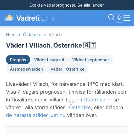
Exakta väderprognoser
.
Se alla länder
.
☰
Vadreti.
com
🌐
Hem
>
Österrike
>
Villach
Väder i Villach, Österrike 🇦🇹
Prognos
Väder i augusti
Väder i september
Årsmedelvärden
Väder i Österrike
Liveväder i Villach, för närvarande 14°C med klart.
Visa 7-dagars prognosen, timvisa förhållanden och
luftkvalitetsindex. Villach ligger i
Österrike
— se
vädret i alla större städer i
Österrike
, eller bläddra
de hetaste städer just nu
världen över.