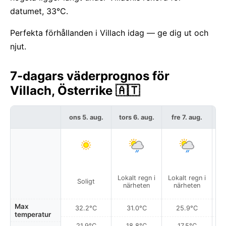
datumet, 33°C.
Perfekta förhållanden i Villach idag — ge dig ut och
njut.
7-dagars väderprognos för
Villach, Österrike 🇦🇹
ons 5. aug.
tors 6. aug.
fre 7. aug.
l
Lokalt regn i
Lokalt regn i
Lo
Soligt
närheten
närheten
Max
32.2°C
31.0°C
25.9°C
temperatur
21.9°C
18.8°C
17.5°C