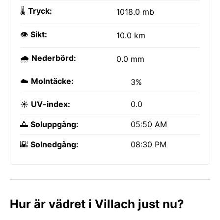
🌡️
Tryck:
1018.0 mb
👁️
Sikt:
10.0 km
🌧️
Nederbörd:
0.0 mm
☁️
Molntäcke:
3%
☀️
UV-index:
0.0
🌅
Soluppgång:
05:50 AM
🌇
Solnedgång:
08:30 PM
Hur är vädret i Villach just nu?