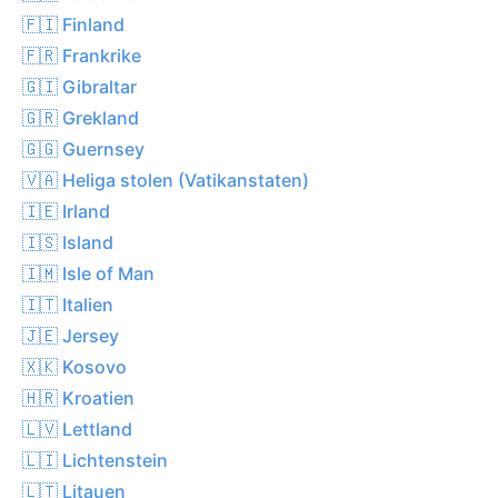
🇫🇮 Finland
🇫🇷 Frankrike
🇬🇮 Gibraltar
🇬🇷 Grekland
🇬🇬 Guernsey
🇻🇦 Heliga stolen (Vatikanstaten)
🇮🇪 Irland
🇮🇸 Island
🇮🇲 Isle of Man
🇮🇹 Italien
🇯🇪 Jersey
🇽🇰 Kosovo
🇭🇷 Kroatien
🇱🇻 Lettland
🇱🇮 Lichtenstein
🇱🇹 Litauen