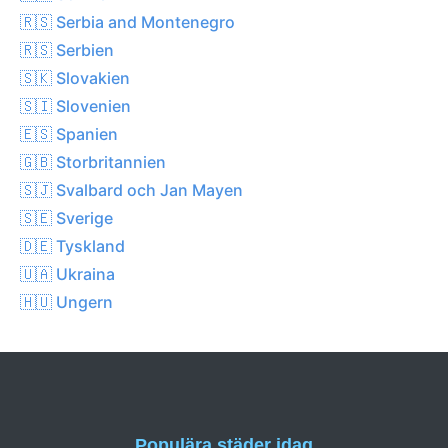
🇷🇸 Serbia and Montenegro
🇷🇸 Serbien
🇸🇰 Slovakien
🇸🇮 Slovenien
🇪🇸 Spanien
🇬🇧 Storbritannien
🇸🇯 Svalbard och Jan Mayen
🇸🇪 Sverige
🇩🇪 Tyskland
🇺🇦 Ukraina
🇭🇺 Ungern
Populära städer idag