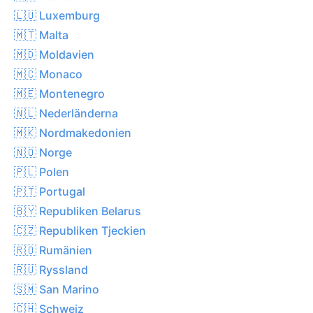
🇱🇺 Luxemburg
🇲🇹 Malta
🇲🇩 Moldavien
🇲🇨 Monaco
🇲🇪 Montenegro
🇳🇱 Nederländerna
🇲🇰 Nordmakedonien
🇳🇴 Norge
🇵🇱 Polen
🇵🇹 Portugal
🇧🇾 Republiken Belarus
🇨🇿 Republiken Tjeckien
🇷🇴 Rumänien
🇷🇺 Ryssland
🇸🇲 San Marino
🇨🇭 Schweiz