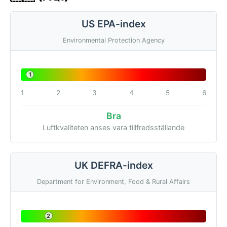
US EPA-index
Environmental Protection Agency
1
1
2
3
4
5
6
Bra
Luftkvaliteten anses vara tillfredsställande
UK DEFRA-index
Department for Environment, Food & Rural Affairs
2