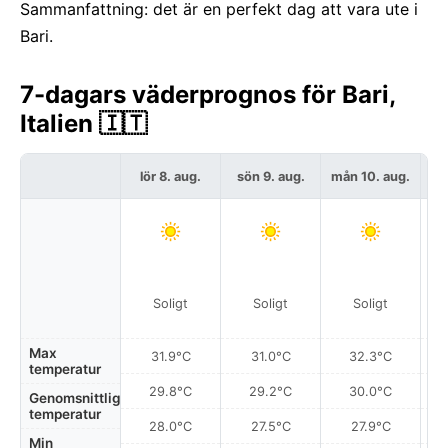
Sammanfattning: det är en perfekt dag att vara ute i
Bari.
7-dagars väderprognos för Bari,
Italien 🇮🇹
lör 8. aug.
sön 9. aug.
mån 10. aug.
t
Soligt
Soligt
Soligt
Max
31.9°C
31.0°C
32.3°C
temperatur
29.8°C
29.2°C
30.0°C
Genomsnittlig
temperatur
28.0°C
27.5°C
27.9°C
Min