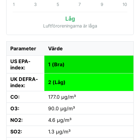
1
3
5
7
9
10
Låg
Luftföroreningarna är låga
Parameter
Värde
US EPA-
1 (Bra)
index:
UK DEFRA-
2 (Låg)
index:
CO:
177.0 µg/m³
O3:
90.0 µg/m³
NO2:
4.6 µg/m³
SO2:
1.3 µg/m³