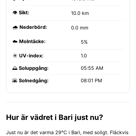
👁️
Sikt:
10.0 km
🌧️
Nederbörd:
0.0 mm
☁️
Molntäcke:
5%
☀️
UV-index:
1.0
🌅
Soluppgång:
05:55 AM
🌇
Solnedgång:
08:01 PM
Hur är vädret i Bari just nu?
Just nu är det varma 29°C i Bari, med soligt. Fläckvis