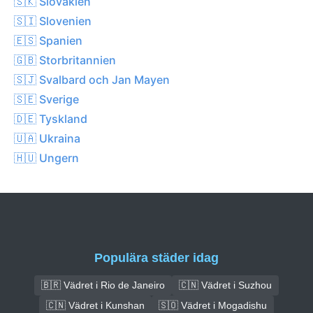
🇸🇰 Slovakien
🇸🇮 Slovenien
🇪🇸 Spanien
🇬🇧 Storbritannien
🇸🇯 Svalbard och Jan Mayen
🇸🇪 Sverige
🇩🇪 Tyskland
🇺🇦 Ukraina
🇭🇺 Ungern
Populära städer idag
🇧🇷 Vädret i Rio de Janeiro
🇨🇳 Vädret i Suzhou
🇨🇳 Vädret i Kunshan
🇸🇴 Vädret i Mogadishu