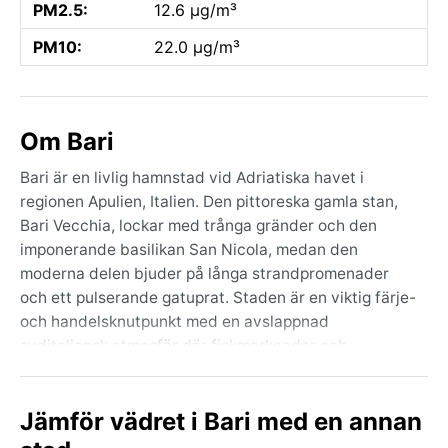
PM2.5:
12.6 µg/m³
PM10:
22.0 µg/m³
Om Bari
Bari är en livlig hamnstad vid Adriatiska havet i
regionen Apulien, Italien. Den pittoreska gamla stan,
Bari Vecchia, lockar med trånga gränder och den
imponerande basilikan San Nicola, medan den
moderna delen bjuder på långa strandpromenader
och ett pulserande gatuprat. Staden är en viktig färje-
och handelsknutpunkt med en avslappnad
syditaliensk atmosfär där fiskmarknader och
matkultur står i centrum. Områdets platålandskap och
olivlundar sträcker sig bortom stadens gränser och
Jämför vädret i Bari med en annan
ger en känsla av medelhavets lugn.