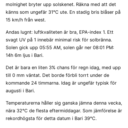
molnighet bryter upp solskenet. Räkna med att det
känns som ungefär 31°C ute. En stadig bris blåser på
15 km/h från west.
Andas lugnt: luftkvaliteten är bra, EPA-index 1. Ett
svagt UV på 1 innebär minimal risk för solbränna.
Solen gick upp 05:55 AM, solen går ner 08:01 PM:
14h 6m ljus i Bari.
Det är bara en liten 3% chans för regn idag, med upp
till 0 mm väntat. Det borde förbli torrt under de
kommande 24 timmarna. Idag är ungefär typisk för
augusti i Bari.
Temperaturerna håller sig ganska jämna denna vecka,
nära 32°C de flesta eftermiddagar. Som jämförelse är
rekordhögsta för detta datum i Bari 39°C.