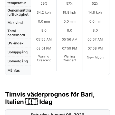
temperatur
59%
57%
52%
Genomsnittlig
34.2 kph
19.8 kph
14.8 kph
luftfuktighet
0.0 mm
0.0 mm
0.0 mm
Max vind
8.0
8.0
8.0
Total
nederbörd
05:55 AM
05:56 AM
05:57 AM
0
UV-index
08:01 PM
07:59 PM
07:58 PM
Soluppgång
Waning
Waning
New Moon
N
Crescent
Crescent
Solnedgång
Månfas
Timvis väderprognos för Bari,
Italien 🇮🇹 Idag
Saturday, August 08, 2026