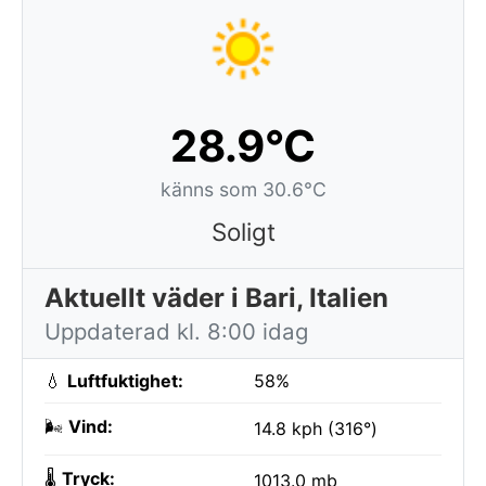
28.9°C
känns som 30.6°C
Soligt
Aktuellt väder i Bari, Italien
Uppdaterad kl. 8:00 idag
💧
Luftfuktighet:
58%
🌬️
Vind:
14.8 kph (316°)
🌡️
Tryck:
1013.0 mb