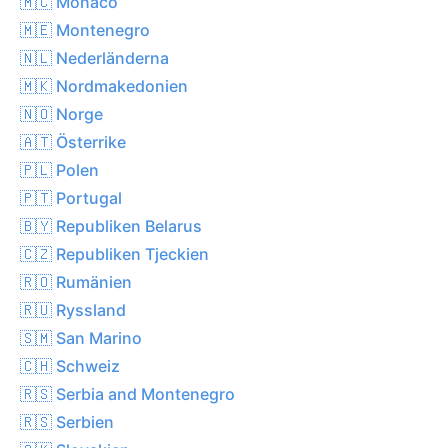
🇲🇨 Monaco
🇲🇪 Montenegro
🇳🇱 Nederländerna
🇲🇰 Nordmakedonien
🇳🇴 Norge
🇦🇹 Österrike
🇵🇱 Polen
🇵🇹 Portugal
🇧🇾 Republiken Belarus
🇨🇿 Republiken Tjeckien
🇷🇴 Rumänien
🇷🇺 Ryssland
🇸🇲 San Marino
🇨🇭 Schweiz
🇷🇸 Serbia and Montenegro
🇷🇸 Serbien