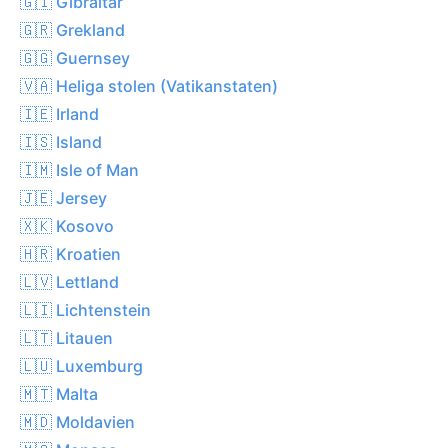
🇬🇮 Gibraltar
🇬🇷 Grekland
🇬🇬 Guernsey
🇻🇦 Heliga stolen (Vatikanstaten)
🇮🇪 Irland
🇮🇸 Island
🇮🇲 Isle of Man
🇯🇪 Jersey
🇽🇰 Kosovo
🇭🇷 Kroatien
🇱🇻 Lettland
🇱🇮 Lichtenstein
🇱🇹 Litauen
🇱🇺 Luxemburg
🇲🇹 Malta
🇲🇩 Moldavien