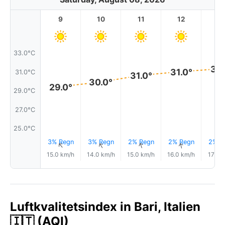
9
10
11
12
1
33.0°C
31.
31.0°
31.0°C
31.0°
30.0°
29.0°
29.0°C
27.0°C
25.0°C
3% Regn
3% Regn
2% Regn
2% Regn
2% R
↑
↑
↑
↑
15.0 km/h
14.0 km/h
15.0 km/h
16.0 km/h
17.0 
Luftkvalitetsindex in Bari, Italien
🇮🇹 (AQI)