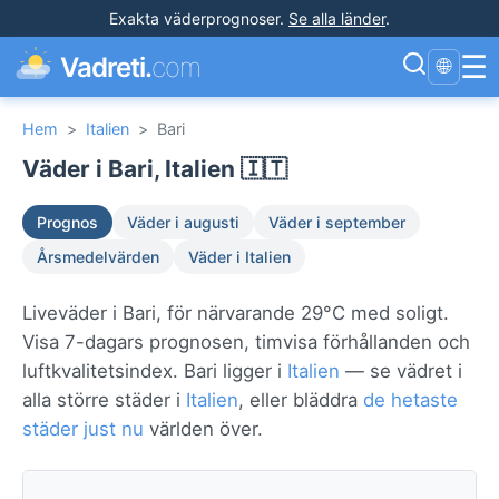
Exakta väderprognoser
.
Se alla länder
.
☰
Vadreti.
com
🌐
Hem
>
Italien
>
Bari
Väder i Bari, Italien 🇮🇹
Prognos
Väder i augusti
Väder i september
Årsmedelvärden
Väder i Italien
Liveväder i Bari, för närvarande 29°C med soligt.
Visa 7-dagars prognosen, timvisa förhållanden och
luftkvalitetsindex. Bari ligger i
Italien
— se vädret i
alla större städer i
Italien
, eller bläddra
de hetaste
städer just nu
världen över.