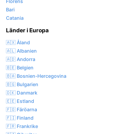
Florens
Bari
Catania
Länder i Europa
🇦🇽 Åland
🇦🇱 Albanien
🇦🇩 Andorra
🇧🇪 Belgien
🇧🇦 Bosnien-Hercegovina
🇧🇬 Bulgarien
🇩🇰 Danmark
🇪🇪 Estland
🇫🇴 Färöarna
🇫🇮 Finland
🇫🇷 Frankrike