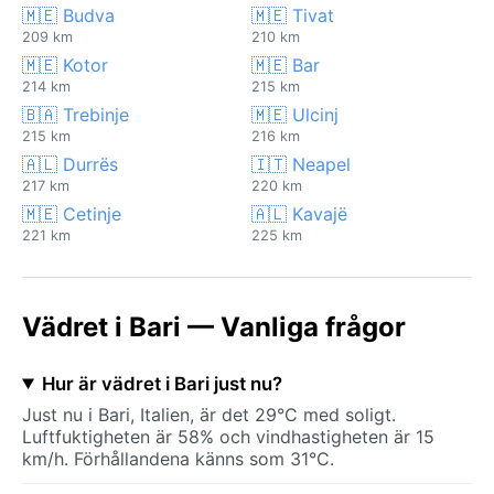
🇲🇪 Budva
🇲🇪 Tivat
209 km
210 km
🇲🇪 Kotor
🇲🇪 Bar
214 km
215 km
🇧🇦 Trebinje
🇲🇪 Ulcinj
215 km
216 km
🇦🇱 Durrës
🇮🇹 Neapel
217 km
220 km
🇲🇪 Cetinje
🇦🇱 Kavajë
221 km
225 km
Vädret i Bari — Vanliga frågor
Hur är vädret i Bari just nu?
Just nu i Bari, Italien, är det 29°C med soligt.
Luftfuktigheten är 58% och vindhastigheten är 15
km/h. Förhållandena känns som 31°C.