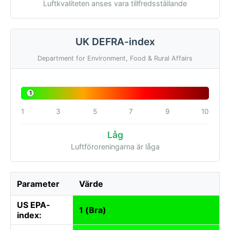
Luftkvaliteten anses vara tillfredsställande
UK DEFRA-index
Department for Environment, Food & Rural Affairs
1
1
3
5
7
9
10
Låg
Luftföroreningarna är låga
Parameter
Värde
US EPA-
1 (Bra)
index: