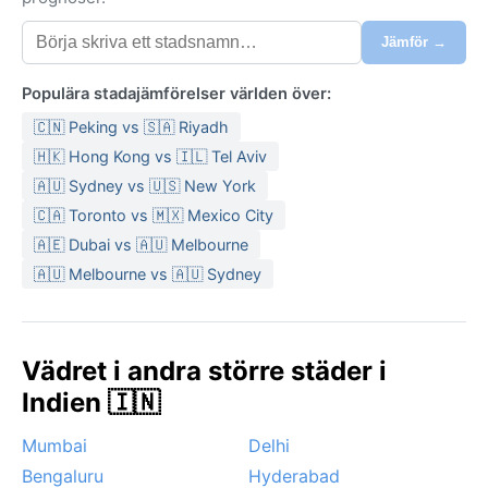
Jämför →
Populära stadajämförelser världen över:
🇨🇳 Peking vs 🇸🇦 Riyadh
🇭🇰 Hong Kong vs 🇮🇱 Tel Aviv
🇦🇺 Sydney vs 🇺🇸 New York
🇨🇦 Toronto vs 🇲🇽 Mexico City
🇦🇪 Dubai vs 🇦🇺 Melbourne
🇦🇺 Melbourne vs 🇦🇺 Sydney
Vädret i andra större städer i
Indien 🇮🇳
Mumbai
Delhi
Bengaluru
Hyderabad