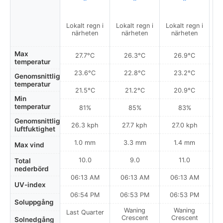
Lokalt regn i
Lokalt regn i
Lokalt regn i
Lo
närheten
närheten
närheten
Max
27.7°C
26.3°C
26.9°C
temperatur
23.6°C
22.8°C
23.2°C
Genomsnittlig
temperatur
21.5°C
21.2°C
20.9°C
Min
temperatur
81%
85%
83%
Genomsnittlig
26.3 kph
27.7 kph
27.0 kph
luftfuktighet
1.0 mm
3.3 mm
1.4 mm
Max vind
10.0
9.0
11.0
Total
nederbörd
06:13 AM
06:13 AM
06:13 AM
UV-index
06:54 PM
06:53 PM
06:53 PM
Soluppgång
Waning
Waning
Last Quarter
Crescent
Crescent
Solnedgång