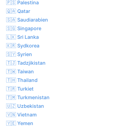
🇵🇸 Palestina
🇶🇦 Qatar
🇸🇦 Saudiarabien
🇸🇬 Singapore
🇱🇰 Sri Lanka
🇰🇷 Sydkorea
🇸🇾 Syrien
🇹🇯 Tadzjikistan
🇹🇼 Taiwan
🇹🇭 Thailand
🇹🇷 Turkiet
🇹🇲 Turkmenistan
🇺🇿 Uzbekistan
🇻🇳 Vietnam
🇾🇪 Yemen