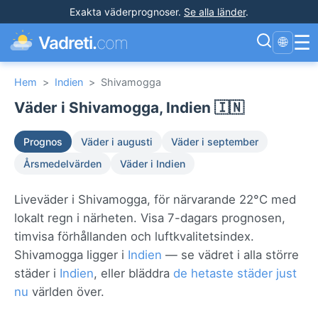
Exakta väderprognoser
.
Se alla länder
.
☰
Vadreti.
com
🌐
Hem
>
Indien
>
Shivamogga
Väder i Shivamogga, Indien 🇮🇳
Prognos
Väder i augusti
Väder i september
Årsmedelvärden
Väder i Indien
Liveväder i Shivamogga, för närvarande 22°C med
lokalt regn i närheten. Visa 7-dagars prognosen,
timvisa förhållanden och luftkvalitetsindex.
Shivamogga ligger i
Indien
— se vädret i alla större
städer i
Indien
, eller bläddra
de hetaste städer just
nu
världen över.