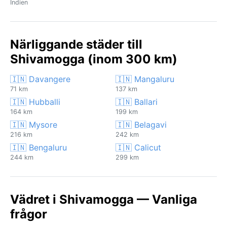
Indien
Närliggande städer till
Shivamogga (inom 300 km)
🇮🇳 Davangere
🇮🇳 Mangaluru
71 km
137 km
🇮🇳 Hubballi
🇮🇳 Ballari
164 km
199 km
🇮🇳 Mysore
🇮🇳 Belagavi
216 km
242 km
🇮🇳 Bengaluru
🇮🇳 Calicut
244 km
299 km
Vädret i Shivamogga — Vanliga
frågor