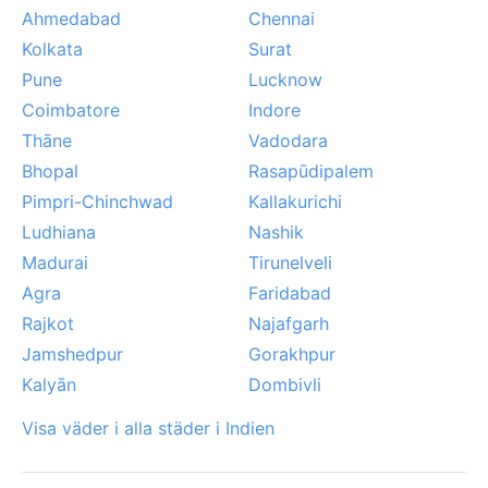
Ahmedabad
Chennai
Kolkata
Surat
Pune
Lucknow
Coimbatore
Indore
Thāne
Vadodara
Bhopal
Rasapūdipalem
Pimpri-Chinchwad
Kallakurichi
Ludhiana
Nashik
Madurai
Tirunelveli
Agra
Faridabad
Rajkot
Najafgarh
Jamshedpur
Gorakhpur
Kalyān
Dombivli
Visa väder i alla städer i Indien