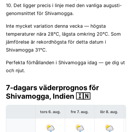
10. Det ligger precis i linje med den vanliga augusti-
genomsnittet för Shivamogga.
Inte mycket variation denna vecka — högsta
temperaturer nära 28°C, lägsta omkring 20°C. Som
jämförelse är rekordhögsta för detta datum i
Shivamogga 31°C.
Perfekta förhållanden i Shivamogga idag — ge dig ut
och njut.
7-dagars väderprognos för
Shivamogga, Indien 🇮🇳
tors 6. aug.
fre 7. aug.
lör 8. aug.
s