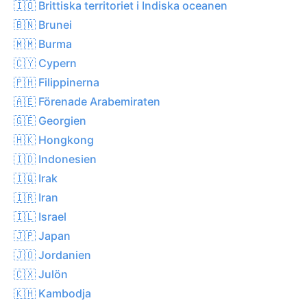
🇮🇴 Brittiska territoriet i Indiska oceanen
🇧🇳 Brunei
🇲🇲 Burma
🇨🇾 Cypern
🇵🇭 Filippinerna
🇦🇪 Förenade Arabemiraten
🇬🇪 Georgien
🇭🇰 Hongkong
🇮🇩 Indonesien
🇮🇶 Irak
🇮🇷 Iran
🇮🇱 Israel
🇯🇵 Japan
🇯🇴 Jordanien
🇨🇽 Julön
🇰🇭 Kambodja