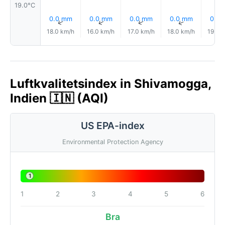
19.0°C
0.0 mm
0.0 mm
0.0 mm
0.0 mm
0.0
↑
↑
↑
↑
18.0 km/h
16.0 km/h
17.0 km/h
18.0 km/h
19.0 
Luftkvalitetsindex in Shivamogga,
Indien 🇮🇳 (AQI)
US EPA-index
Environmental Protection Agency
1
1
2
3
4
5
6
Bra