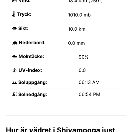
🌬️
Vind:
18.4 kph (250°)
🌡️
Tryck:
1010.0 mb
👁️
Sikt:
10.0 km
🌧️
Nederbörd:
0.0 mm
☁️
Molntäcke:
90%
☀️
UV-index:
0.0
🌅
Soluppgång:
06:13 AM
🌇
Solnedgång:
06:54 PM
Hur är vädret i Shivamogga just