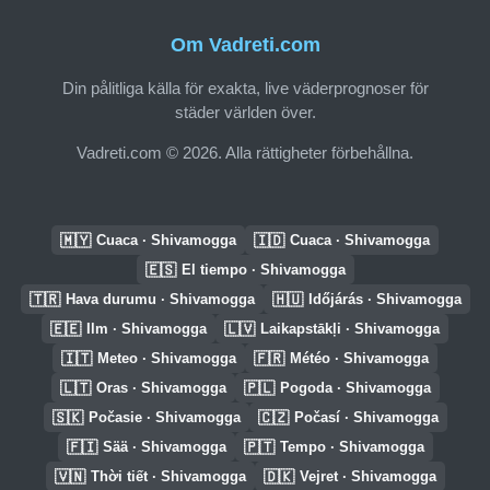
Om Vadreti.com
Din pålitliga källa för exakta, live väderprognoser för
städer världen över.
Vadreti.com © 2026. Alla rättigheter förbehållna.
🇲🇾
🇮🇩
Cuaca · Shivamogga
Cuaca · Shivamogga
🇪🇸
El tiempo · Shivamogga
🇹🇷
🇭🇺
Hava durumu · Shivamogga
Időjárás · Shivamogga
🇪🇪
🇱🇻
Ilm · Shivamogga
Laikapstākļi · Shivamogga
🇮🇹
🇫🇷
Meteo · Shivamogga
Météo · Shivamogga
🇱🇹
🇵🇱
Oras · Shivamogga
Pogoda · Shivamogga
🇸🇰
🇨🇿
Počasie · Shivamogga
Počasí · Shivamogga
🇫🇮
🇵🇹
Sää · Shivamogga
Tempo · Shivamogga
🇻🇳
🇩🇰
Thời tiết · Shivamogga
Vejret · Shivamogga