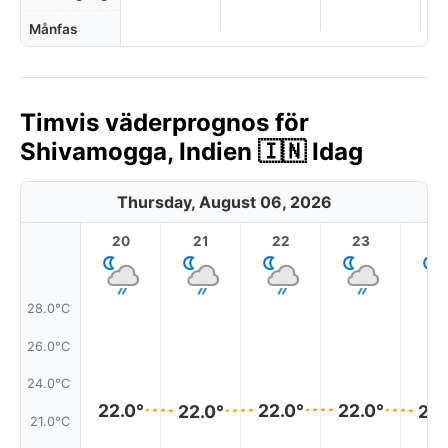
Månfas
Timvis väderprognos för
Shivamogga, Indien 🇮🇳 Idag
Thursday, August 06, 2026
20
21
22
23
28.0°C
26.0°C
24.0°C
22.0°
22.0°
22.0°
22.0°
22.
21.0°C