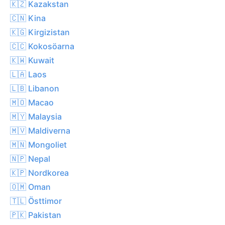
🇰🇿 Kazakstan
🇨🇳 Kina
🇰🇬 Kirgizistan
🇨🇨 Kokosöarna
🇰🇼 Kuwait
🇱🇦 Laos
🇱🇧 Libanon
🇲🇴 Macao
🇲🇾 Malaysia
🇲🇻 Maldiverna
🇲🇳 Mongoliet
🇳🇵 Nepal
🇰🇵 Nordkorea
🇴🇲 Oman
🇹🇱 Östtimor
🇵🇰 Pakistan