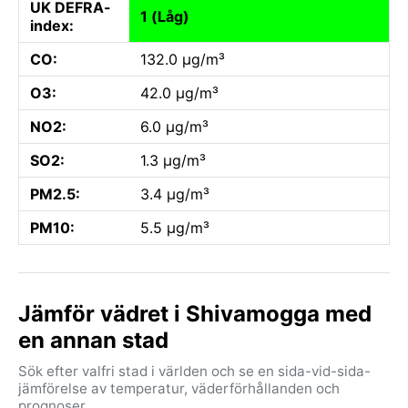
UK DEFRA-
1 (Låg)
index:
CO:
132.0 µg/m³
O3:
42.0 µg/m³
NO2:
6.0 µg/m³
SO2:
1.3 µg/m³
PM2.5:
3.4 µg/m³
PM10:
5.5 µg/m³
Jämför vädret i Shivamogga med
en annan stad
Sök efter valfri stad i världen och se en sida-vid-sida-
jämförelse av temperatur, väderförhållanden och
prognoser.