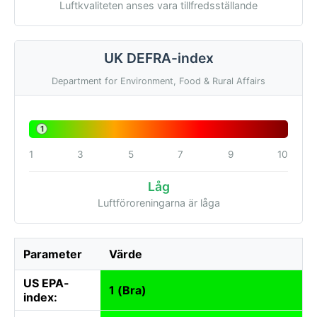
Luftkvaliteten anses vara tillfredsställande
UK DEFRA-index
Department for Environment, Food & Rural Affairs
1
1
3
5
7
9
10
Låg
Luftföroreningarna är låga
Parameter
Värde
US EPA-
1 (Bra)
index: