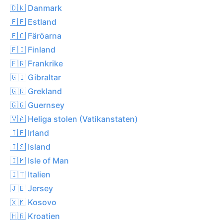
🇩🇰 Danmark
🇪🇪 Estland
🇫🇴 Färöarna
🇫🇮 Finland
🇫🇷 Frankrike
🇬🇮 Gibraltar
🇬🇷 Grekland
🇬🇬 Guernsey
🇻🇦 Heliga stolen (Vatikanstaten)
🇮🇪 Irland
🇮🇸 Island
🇮🇲 Isle of Man
🇮🇹 Italien
🇯🇪 Jersey
🇽🇰 Kosovo
🇭🇷 Kroatien