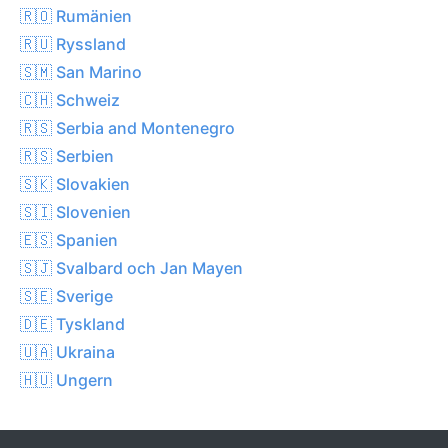
🇷🇴 Rumänien
🇷🇺 Ryssland
🇸🇲 San Marino
🇨🇭 Schweiz
🇷🇸 Serbia and Montenegro
🇷🇸 Serbien
🇸🇰 Slovakien
🇸🇮 Slovenien
🇪🇸 Spanien
🇸🇯 Svalbard och Jan Mayen
🇸🇪 Sverige
🇩🇪 Tyskland
🇺🇦 Ukraina
🇭🇺 Ungern