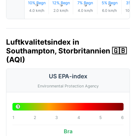
10% Regn
12% Regn
7% Regn
5% Regn
3% R
↑
↑
↑
↑
4.0 km/h
2.0 km/h
4.0 km/h
6.0 km/h
10.0 
Luftkvalitetsindex in
Southampton, Storbritannien 🇬🇧
(AQI)
US EPA-index
Environmental Protection Agency
1
1
2
3
4
5
6
Bra