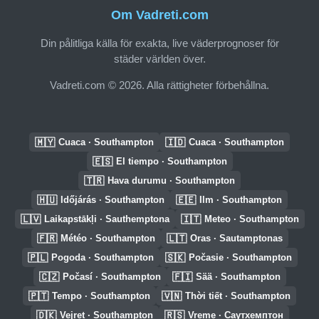
Om Vadreti.com
Din pålitliga källa för exakta, live väderprognoser för
städer världen över.
Vadreti.com © 2026. Alla rättigheter förbehållna.
🇲🇾
🇮🇩
Cuaca · Southampton
Cuaca · Southampton
🇪🇸
El tiempo · Southampton
🇹🇷
Hava durumu · Southampton
🇭🇺
🇪🇪
Időjárás · Southampton
Ilm · Southampton
🇱🇻
🇮🇹
Laikapstākļi · Sauthemptona
Meteo · Southampton
🇫🇷
🇱🇹
Météo · Southampton
Oras · Sautamptonas
🇵🇱
🇸🇰
Pogoda · Southampton
Počasie · Southampton
🇨🇿
🇫🇮
Počasí · Southampton
Sää · Southampton
🇵🇹
🇻🇳
Tempo · Southampton
Thời tiết · Southampton
🇩🇰
🇷🇸
Vejret · Southampton
Vreme · Саутхемптон