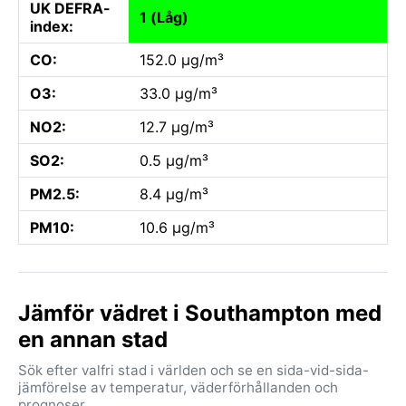
UK DEFRA-
1 (Låg)
index:
CO:
152.0 µg/m³
O3:
33.0 µg/m³
NO2:
12.7 µg/m³
SO2:
0.5 µg/m³
PM2.5:
8.4 µg/m³
PM10:
10.6 µg/m³
Jämför vädret i Southampton med
en annan stad
Sök efter valfri stad i världen och se en sida-vid-sida-
jämförelse av temperatur, väderförhållanden och
prognoser.