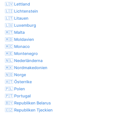
🇱🇻 Lettland
🇱🇮 Lichtenstein
🇱🇹 Litauen
🇱🇺 Luxemburg
🇲🇹 Malta
🇲🇩 Moldavien
🇲🇨 Monaco
🇲🇪 Montenegro
🇳🇱 Nederländerna
🇲🇰 Nordmakedonien
🇳🇴 Norge
🇦🇹 Österrike
🇵🇱 Polen
🇵🇹 Portugal
🇧🇾 Republiken Belarus
🇨🇿 Republiken Tjeckien