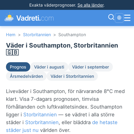
Exakta väderprognoser
.
Se alla länder
.
☰
Vadreti.
com
🌐
Hem
>
Storbritannien
>
Southampton
Väder i Southampton, Storbritannien
🇬🇧
Prognos
Väder i augusti
Väder i september
Årsmedelvärden
Väder i Storbritannien
Liveväder i Southampton, för närvarande 8°C med
klart. Visa 7-dagars prognosen, timvisa
förhållanden och luftkvalitetsindex. Southampton
ligger i
Storbritannien
— se vädret i alla större
städer i
Storbritannien
, eller bläddra
de hetaste
städer just nu
världen över.