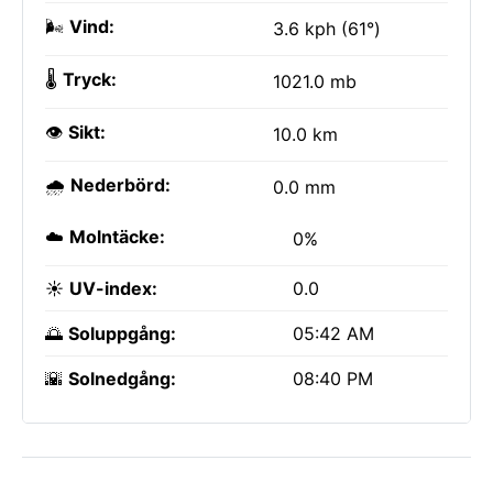
🌬️
Vind:
3.6 kph (61°)
🌡️
Tryck:
1021.0 mb
👁️
Sikt:
10.0 km
🌧️
Nederbörd:
0.0 mm
☁️
Molntäcke:
0%
☀️
UV-index:
0.0
🌅
Soluppgång:
05:42 AM
🌇
Solnedgång:
08:40 PM