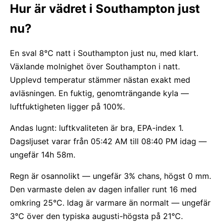
Hur är vädret i Southampton just
nu?
En sval 8°C natt i Southampton just nu, med klart.
Växlande molnighet över Southampton i natt.
Upplevd temperatur stämmer nästan exakt med
avläsningen. En fuktig, genomträngande kyla —
luftfuktigheten ligger på 100%.
Andas lugnt: luftkvaliteten är bra, EPA-index 1.
Dagsljuset varar från 05:42 AM till 08:40 PM idag —
ungefär 14h 58m.
Regn är osannolikt — ungefär 3% chans, högst 0 mm.
Den varmaste delen av dagen infaller runt 16 med
omkring 25°C. Idag är varmare än normalt — ungefär
3°C över den typiska augusti-högsta på 21°C.