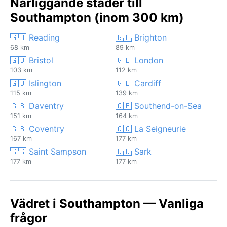
Närliggande städer till
Southampton (inom 300 km)
🇬🇧 Reading
🇬🇧 Brighton
68 km
89 km
🇬🇧 Bristol
🇬🇧 London
103 km
112 km
🇬🇧 Islington
🇬🇧 Cardiff
115 km
139 km
🇬🇧 Daventry
🇬🇧 Southend-on-Sea
151 km
164 km
🇬🇧 Coventry
🇬🇬 La Seigneurie
167 km
177 km
🇬🇬 Saint Sampson
🇬🇬 Sark
177 km
177 km
Vädret i Southampton — Vanliga
frågor