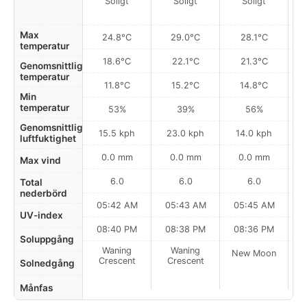
Soligt
Soligt
Soligt
Max
24.8°C
29.0°C
28.1°C
temperatur
18.6°C
22.1°C
21.3°C
Genomsnittlig
temperatur
11.8°C
15.2°C
14.8°C
Min
temperatur
53%
39%
56%
Genomsnittlig
15.5 kph
23.0 kph
14.0 kph
luftfuktighet
0.0 mm
0.0 mm
0.0 mm
Max vind
6.0
6.0
6.0
Total
nederbörd
05:42 AM
05:43 AM
05:45 AM
UV-index
08:40 PM
08:38 PM
08:36 PM
Soluppgång
Waning
Waning
New Moon
N
Crescent
Crescent
Solnedgång
Månfas