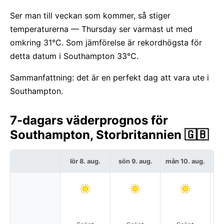
Ser man till veckan som kommer, så stiger
temperaturerna — Thursday ser varmast ut med
omkring 31°C. Som jämförelse är rekordhögsta för
detta datum i Southampton 33°C.
Sammanfattning: det är en perfekt dag att vara ute i
Southampton.
7-dagars väderprognos för
Southampton, Storbritannien 🇬🇧
lör 8. aug.
sön 9. aug.
mån 10. aug.
t