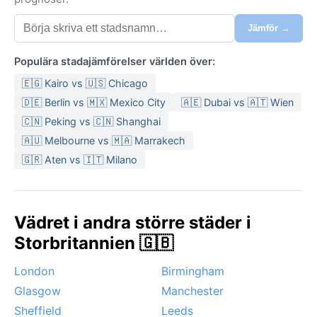
Jämför →
Populära stadajämförelser världen över:
🇪🇬 Kairo vs 🇺🇸 Chicago
🇩🇪 Berlin vs 🇲🇽 Mexico City
🇦🇪 Dubai vs 🇦🇹 Wien
🇨🇳 Peking vs 🇨🇳 Shanghai
🇦🇺 Melbourne vs 🇲🇦 Marrakech
🇬🇷 Aten vs 🇮🇹 Milano
Vädret i andra större städer i
Storbritannien 🇬🇧
London
Birmingham
Glasgow
Manchester
Sheffield
Leeds