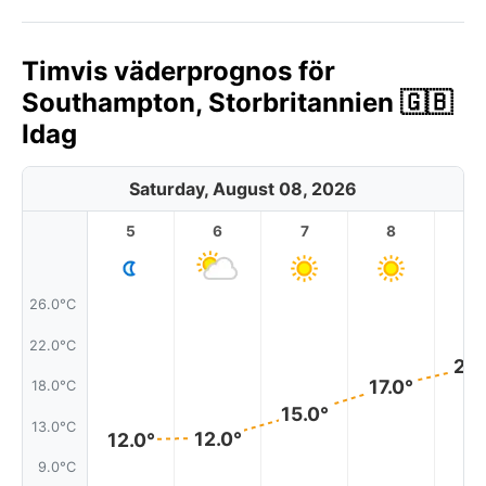
Timvis väderprognos för
Southampton, Storbritannien 🇬🇧
Idag
Saturday, August 08, 2026
5
6
7
8
9
26.0°C
22.0°C
20.
17.0°
18.0°C
15.0°
13.0°C
12.0°
12.0°
9.0°C