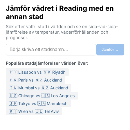
böljande grönskande kullar, och Themsen slingrar sig
Jämför vädret i Reading med en
genom landskapet och inbjuder till lugna promenader
längs floden.
annan stad
Klimatet är oceaniskt enligt Köppenklassificeringen
Sök efter valfri stad i världen och se en sida-vid-sida-
Cfb, med milda somrar där temperaturen ofta når
jämförelse av temperatur, väderförhållanden och
prognoser.
omkring 20 grader Celsius och svala vintrar med
medelvärden runt 4 grader. Regn faller jämnt fördelat
Jämför →
över året, totalt cirka 700 millimeter, och
luftfuktigheten är påtaglig särskilt under höst och
Populära stadajämförelser världen över:
vinter. Att packa kläder i lager är klokt – en vattentät
🇵🇹 Lissabon vs 🇸🇦 Riyadh
jacka och ett paraply är oumbärliga, medan varma
tröjor och skor som tål regn räcker året om
🇫🇷 Paris vs 🇳🇿 Auckland
🇮🇳 Mumbai vs 🇳🇿 Auckland
🇺🇸 Chicago vs 🇺🇸 Los Angeles
🇯🇵 Tokyo vs 🇲🇦 Marrakech
🇦🇹 Wien vs 🇮🇱 Tel Aviv