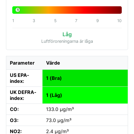
1
1
3
5
7
9
10
Låg
Luftföroreningarna är låga
Parameter
Värde
US EPA-
1 (Bra)
index:
UK DEFRA-
1 (Låg)
index:
CO:
133.0 µg/m³
O3:
73.0 µg/m³
NO2:
2.4 µg/m³