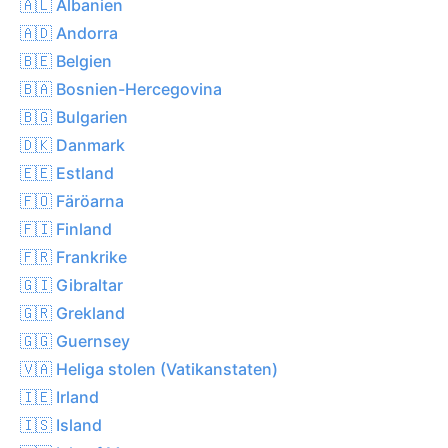
🇦🇱 Albanien
🇦🇩 Andorra
🇧🇪 Belgien
🇧🇦 Bosnien-Hercegovina
🇧🇬 Bulgarien
🇩🇰 Danmark
🇪🇪 Estland
🇫🇴 Färöarna
🇫🇮 Finland
🇫🇷 Frankrike
🇬🇮 Gibraltar
🇬🇷 Grekland
🇬🇬 Guernsey
🇻🇦 Heliga stolen (Vatikanstaten)
🇮🇪 Irland
🇮🇸 Island