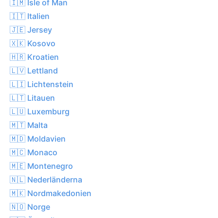
🇮🇲 Isle of Man
🇮🇹 Italien
🇯🇪 Jersey
🇽🇰 Kosovo
🇭🇷 Kroatien
🇱🇻 Lettland
🇱🇮 Lichtenstein
🇱🇹 Litauen
🇱🇺 Luxemburg
🇲🇹 Malta
🇲🇩 Moldavien
🇲🇨 Monaco
🇲🇪 Montenegro
🇳🇱 Nederländerna
🇲🇰 Nordmakedonien
🇳🇴 Norge