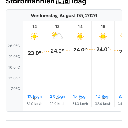
Storbritannien 🇬🇧 Idag
Wednesday, August 05, 2026
12
13
14
15
1
26.0°C
24.0°
24.0°
24.0°
24.
23.0°
21.0°C
16.0°C
12.0°C
7.0°C
1% Regn
2% Regn
1% Regn
1% Regn
3% R
↑
↑
↑
↑
31.0 km/h
29.0 km/h
31.0 km/h
32.0 km/h
34.0 