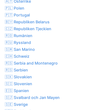
🇦🇹 Österrike
🇵🇱 Polen
🇵🇹 Portugal
🇧🇾 Republiken Belarus
🇨🇿 Republiken Tjeckien
🇷🇴 Rumänien
🇷🇺 Ryssland
🇸🇲 San Marino
🇨🇭 Schweiz
🇷🇸 Serbia and Montenegro
🇷🇸 Serbien
🇸🇰 Slovakien
🇸🇮 Slovenien
🇪🇸 Spanien
🇸🇯 Svalbard och Jan Mayen
🇸🇪 Sverige