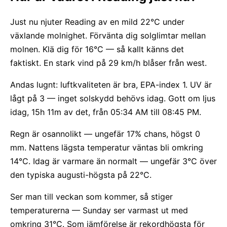
Just nu njuter Reading av en mild 22°C under
växlande molnighet. Förvänta dig solglimtar mellan
molnen. Klä dig för 16°C — så kallt känns det
faktiskt. En stark vind på 29 km/h blåser från west.
Andas lugnt: luftkvaliteten är bra, EPA-index 1. UV är
lågt på 3 — inget solskydd behövs idag. Gott om ljus
idag, 15h 11m av det, från 05:34 AM till 08:45 PM.
Regn är osannolikt — ungefär 17% chans, högst 0
mm. Nattens lägsta temperatur väntas bli omkring
14°C. Idag är varmare än normalt — ungefär 3°C över
den typiska augusti-högsta på 22°C.
Ser man till veckan som kommer, så stiger
temperaturerna — Sunday ser varmast ut med
omkring 31°C. Som jämförelse är rekordhögsta för