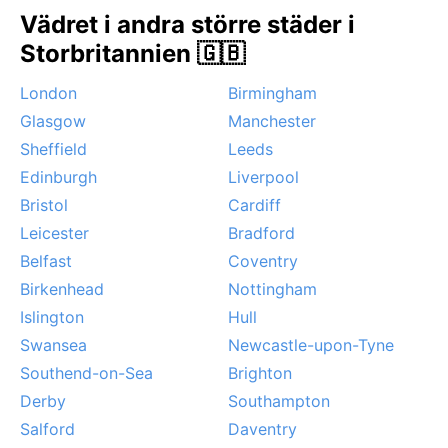
Vädret i andra större städer i
Storbritannien 🇬🇧
London
Birmingham
Glasgow
Manchester
Sheffield
Leeds
Edinburgh
Liverpool
Bristol
Cardiff
Leicester
Bradford
Belfast
Coventry
Birkenhead
Nottingham
Islington
Hull
Swansea
Newcastle-upon-Tyne
Southend-on-Sea
Brighton
Derby
Southampton
Salford
Daventry