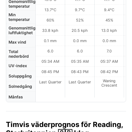
Genomsnittlig
temperatur
13.7°C
9.7°C
9.4°C
Min
temperatur
60%
52%
45%
Genomsnittlig
33.8 kph
20.5 kph
13.0 kph
luftfuktighet
0.1 mm
0.0 mm
0.0 mm
Max vind
6.0
6.0
7.0
Total
nederbörd
05:34 AM
05:35 AM
05:37 AM
0
UV-index
08:45 PM
08:43 PM
08:42 PM
Soluppgång
Waning
Last Quarter
Last Quarter
Crescent
Solnedgång
Månfas
Timvis väderprognos för Reading,