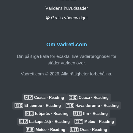
Världens huvudstäder
🧩 Gratis väderwidget
Om Vadreti.com
Din pålitliga källa för exakta, live väderprognoser för
städer världen över.
Vadreti.com © 2026. Alla rättigheter förbehållna.
🇲🇾
🇮🇩
Cuaca · Reading
Cuaca · Reading
🇪🇸
🇹🇷
El tiempo · Reading
Hava durumu · Reading
🇭🇺
🇪🇪
Időjárás · Reading
Ilm · Reading
🇱🇻
🇮🇹
Laikapstākļi · Reading
Meteo · Reading
🇫🇷
🇱🇹
Météo · Reading
Oras · Reading