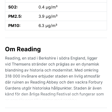
SO2:
0.4 µg/m³
PM2.5:
3.9 µg/m³
PM10:
6.3 µg/m³
Om Reading
Reading, en stad i Berkshire i södra England, ligger
vid Themsens stränder och präglas av en dynamisk
blandning av historia och modernitet. Med omkring
318 000 invånare erbjuder staden en livlig atmosfär
där ruinen av Reading Abbey och den vackra Forbury
Gardens utgör historiska hållpunkter. Staden är även
känd för den årliga Reading Festival och fungerar som
en populär port till London med snabba
tågförbindelser. Geografiskt omges Reading av