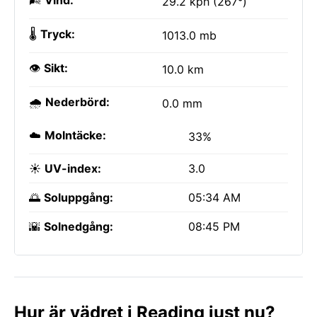
🌬️
Vind:
29.2 kph (267°)
🌡️
Tryck:
1013.0 mb
👁️
Sikt:
10.0 km
🌧️
Nederbörd:
0.0 mm
☁️
Molntäcke:
33%
☀️
UV-index:
3.0
🌅
Soluppgång:
05:34 AM
🌇
Solnedgång:
08:45 PM
Hur är vädret i Reading just nu?