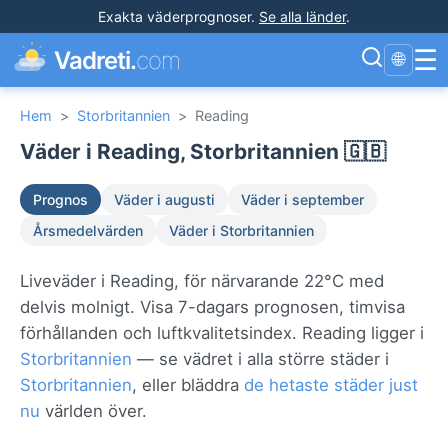
Exakta väderprognoser
.
Se alla länder
.
☰
Vadreti.
com
🌐
Hem
>
Storbritannien
>
Reading
Väder i Reading, Storbritannien 🇬🇧
Prognos
Väder i augusti
Väder i september
Årsmedelvärden
Väder i Storbritannien
Liveväder i Reading, för närvarande 22°C med
delvis molnigt. Visa 7-dagars prognosen, timvisa
förhållanden och luftkvalitetsindex. Reading ligger i
Storbritannien
— se vädret i alla större städer i
Storbritannien
, eller bläddra
de hetaste städer just
nu
världen över.