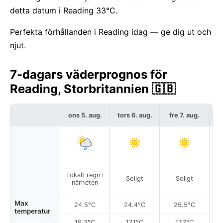
detta datum i Reading 33°C.
Perfekta förhållanden i Reading idag — ge dig ut och
njut.
7-dagars väderprognos för
Reading, Storbritannien 🇬🇧
ons 5. aug.
tors 6. aug.
fre 7. aug.
l
Lokalt regn i
Soligt
Soligt
närheten
Max
24.5°C
24.4°C
25.5°C
temperatur
19.3°C
17.1°C
17.7°C