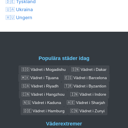
🇩🇪 Tyskland
🇺🇦 Ukraina
🇭🇺 Ungern
Populära städer idag
🇸🇴 Vädret i Mogadishu
🇸🇳 Vädret i Dakar
🇲🇽 Vädret i Tijuana
🇪🇸 Vädret i Barcelona
🇸🇦 Vädret i Riyadh
🇹🇷 Vädret i Byzantion
🇨🇳 Vädret i Hangzhou
🇮🇳 Vädret i Indore
🇳🇬 Vädret i Kaduna
🇦🇪 Vädret i Sharjah
🇩🇪 Vädret i Hamburg
🇨🇳 Vädret i Zunyi
Väderextremer