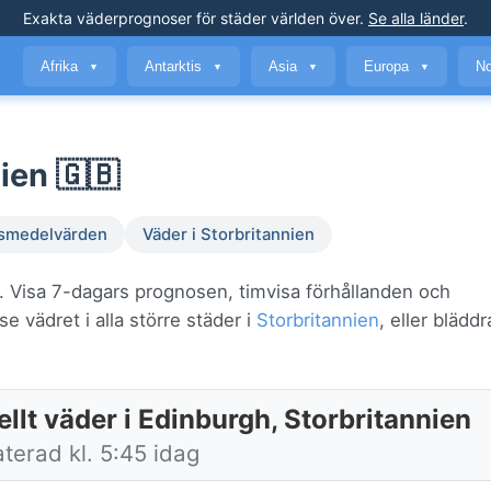
Exakta väderprognoser
för städer världen över
.
Se alla länder
.
Afrika
Antarktis
Asia
Europa
No
▼
▼
▼
▼
ien 🇬🇧
smedelvärden
Väder i Storbritannien
. Visa 7-dagars prognosen, timvisa förhållanden och
e vädret i alla större städer i
Storbritannien
, eller blädd
llt väder i Edinburgh, Storbritannien
terad kl. 5:45 idag