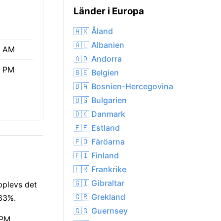
Länder i Europa
🇦🇽 Åland
🇦🇱 Albanien
0 AM
🇦🇩 Andorra
6 PM
🇧🇪 Belgien
🇧🇦 Bosnien-Hercegovina
🇧🇬 Bulgarien
🇩🇰 Danmark
🇪🇪 Estland
🇫🇴 Färöarna
🇫🇮 Finland
🇫🇷 Frankrike
🇬🇮 Gibraltar
upplevs det
🇬🇷 Grekland
 83%.
🇬🇬 Guernsey
 PM.