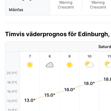
Waning
Waning
Crescent
Crescent
Månfas
Timvis väderprognos för Edinburgh, 
Saturd
7
8
9
10
11
20.0°C
18.
18.0°C
18.0°
16.0°
16.0°C
15.0°
13.0°
13.0°C
11.0°C