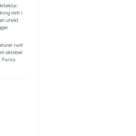
itektur.
ring mitt i
an utsikt
gger
aturer runt
men oktober
e. Packa
al
aden i ett
 lägst risk
st det gör