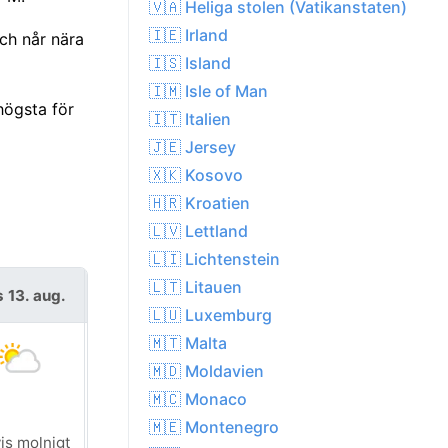
🇻🇦 Heliga stolen (Vatikanstaten)
🇮🇪 Irland
ch når nära
🇮🇸 Island
🇮🇲 Isle of Man
högsta för
🇮🇹 Italien
🇯🇪 Jersey
🇽🇰 Kosovo
🇭🇷 Kroatien
🇱🇻 Lettland
🇱🇮 Lichtenstein
🇱🇹 Litauen
s 13. aug.
fre 14. aug.
🇱🇺 Luxemburg
🇲🇹 Malta
🇲🇩 Moldavien
🇲🇨 Monaco
🇲🇪 Montenegro
is molnigt
Soligt