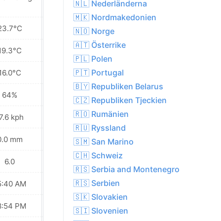
🇳🇱 Nederländerna
🇲🇰 Nordmakedonien
23.7°C
20.0°C
🇳🇴 Norge
🇦🇹 Österrike
19.3°C
16.3°C
🇵🇱 Polen
🇵🇹 Portugal
16.0°C
12.2°C
🇧🇾 Republiken Belarus
64%
70%
🇨🇿 Republiken Tjeckien
🇷🇴 Rumänien
7.6 kph
20.9 kph
🇷🇺 Ryssland
0.0 mm
0.1 mm
🇸🇲 San Marino
🇨🇭 Schweiz
6.0
5.0
🇷🇸 Serbia and Montenegro
🇷🇸 Serbien
5:40 AM
05:42 AM
🇸🇰 Slovakien
8:54 PM
08:52 PM
🇸🇮 Slovenien