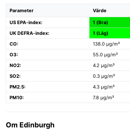
Parameter
Värde
US EPA-index:
1 (Bra)
UK DEFRA-index:
1 (Låg)
CO:
138.0 µg/m³
O3:
55.0 µg/m³
NO2:
4.2 µg/m³
SO2:
0.3 µg/m³
PM2.5:
4.3 µg/m³
PM10:
7.8 µg/m³
Om Edinburgh