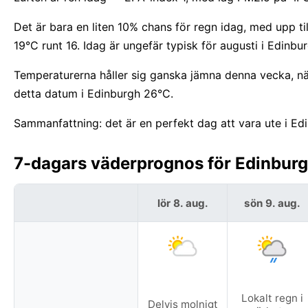
Det är bara en liten 10% chans för regn idag, med upp t
19°C runt 16. Idag är ungefär typisk för augusti i Edinbur
Temperaturerna håller sig ganska jämna denna vecka, nä
detta datum i Edinburgh 26°C.
Sammanfattning: det är en perfekt dag att vara ute i Ed
7-dagars väderprognos för Edinburgh
lör 8. aug.
sön 9. aug.
Lokalt regn i
Delvis molnigt