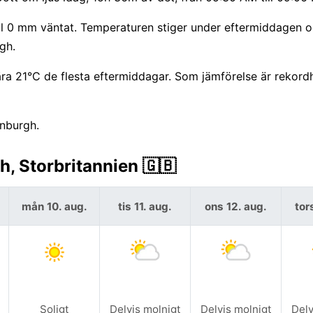
ill 0 mm väntat. Temperaturen stiger under eftermiddagen o
gh.
ra 21°C de flesta eftermiddagar. Som jämförelse är rekord
inburgh.
, Storbritannien 🇬🇧
mån 10. aug.
tis 11. aug.
ons 12. aug.
tor
Soligt
Delvis molnigt
Delvis molnigt
Delv