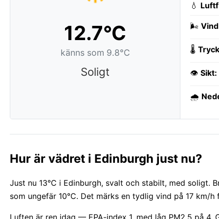
💧
Luft
12.7°C
🌬️
Vind
🌡️
Tryck
känns som 9.8°C
Soligt
👁️
Sikt:
🌧️
Ned
Hur är vädret i Edinburgh just nu?
Just nu 13°C i Edinburgh, svalt och stabilt, med soligt. 
som ungefär 10°C. Det märks en tydlig vind på 17 km/h fr
Luften är ren idag — EPA-index 1, med låg PM2.5 på 4. G