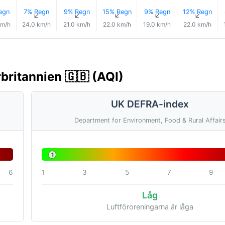
egn
7% Regn
9% Regn
15% Regn
9% Regn
12% Regn
↑
↑
↑
↑
↑
↑
km/h
24.0 km/h
21.0 km/h
22.0 km/h
19.0 km/h
22.0 km/h
rbritannien 🇬🇧 (AQI)
UK DEFRA-index
Department for Environment, Food & Rural Affair
1
6
1
3
5
7
9
Låg
Luftföroreningarna är låga