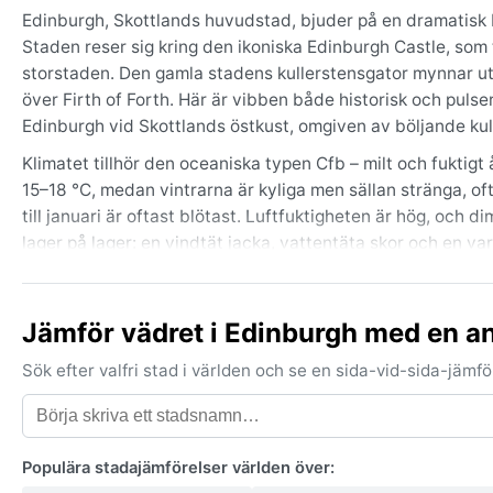
Edinburgh, Skottlands huvudstad, bjuder på en dramatisk 
Staden reser sig kring den ikoniska Edinburgh Castle, som 
storstaden. Den gamla stadens kullerstensgator mynnar ut i
över Firth of Forth. Här är vibben både historisk och pulser
Edinburgh vid Skottlands östkust, omgiven av böljande kull
Klimatet tillhör den oceaniska typen Cfb – milt och fuktig
15–18 °C, medan vintrarna är kyliga men sällan stränga, o
till januari är oftast blötast. Luftfuktigheten är hög, och 
lager på lager: en vindtät jacka, vattentäta skor och en va
Bästa tiden för väder är från maj till september, då dagarna
egenhet är ”haar” – den täta havsisdimman som ibland rull
Jämför vädret i Edinburgh med en a
stilla, grått ljus. Höststormar kan förekomma, och i januar
för regn är april och maj ofta torrast, medan augusti locka
Sök efter valfri stad i världen och se en sida-vid-sida-jäm
Edinburgh levande.
Populära stadajämförelser världen över: