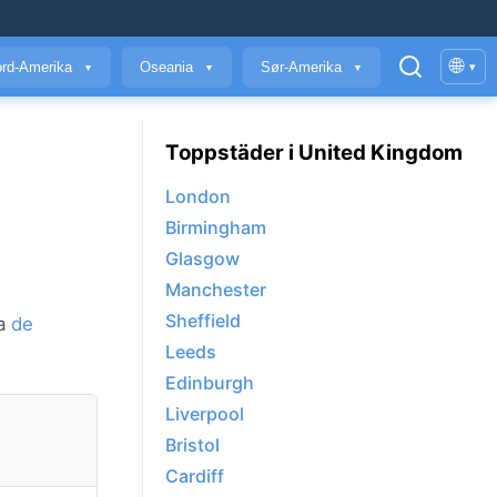
🌐
rd-Amerika
Oseania
Sør-Amerika
▾
▼
▼
▼
Toppstäder i United Kingdom
London
Birmingham
Glasgow
Manchester
Sheffield
ra
de
Leeds
Edinburgh
Liverpool
Bristol
Cardiff