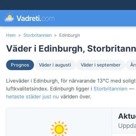
Vadreti.
com
Hem
>
Storbritannien
>
Edinburgh
Väder i Edinburgh, Storbritann
Prognos
Väder i augusti
Väder i september
År
Liveväder i Edinburgh, för närvarande 13°C med soligt
luftkvalitetsindex. Edinburgh ligger i
Storbritannien
— s
hetaste städer just nu
världen över.
Aktue
Uppda