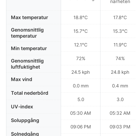
närheten
Max temperatur
18.8°C
17.8°C
Genomsnittlig
15.7°C
15.3°C
temperatur
12.1°C
11.9°C
Min temperatur
72%
74%
Genomsnittlig
luftfuktighet
24.5 kph
24.8 kph
Max vind
0.0 mm
0.4 mm
Total nederbörd
5.0
3.0
UV-index
05:30 AM
05:32 AM
Soluppgång
09:06 PM
09:03 PM
Solnedgång