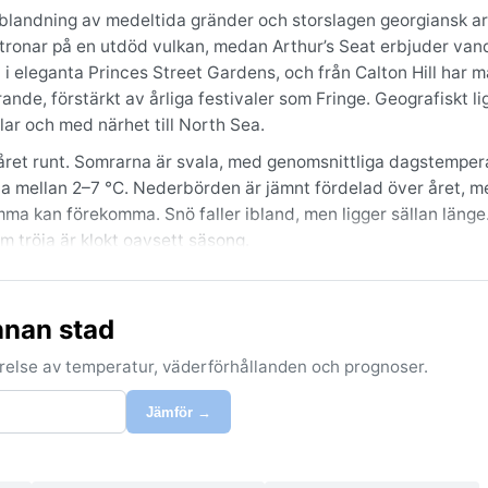
blandning av medeltida gränder och storslagen georgiansk ark
tronar på en utdöd vulkan, medan Arthur’s Seat erbjuder vand
 eleganta Princes Street Gardens, och från Calton Hill har m
ande, förstärkt av årliga festivaler som Fringe. Geografiskt li
ar och med närhet till North Sea.
t året runt. Somrarna är svala, med genomsnittliga dagstemper
fta mellan 2–7 °C. Nederbörden är jämnt fördelad över året, 
dimma kan förekomma. Snö faller ibland, men ligger sällan läng
rm tröja är klokt oavsett säsong.
 är längre och mildare, även om regnskurar alltid lurar. En lok
ar in från Nordsjön under vår och försommar, och sveper in st
nnan stad
i–februari kan ett tunt snötäcke pryda taken. För den som söker
r med kulturkaos och festivalfeber. Vädret är nyckfullt, men ju
förelse av temperatur, väderförhållanden och prognoser.
Jämför →