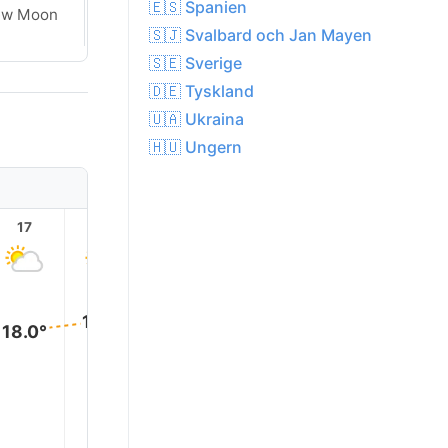
🇪🇸 Spanien
Waxing
ew Moon
Crescent
🇸🇯 Svalbard och Jan Mayen
🇸🇪 Sverige
🇩🇪 Tyskland
🇺🇦 Ukraina
🇭🇺 Ungern
17
18
19
20
21
22
18.0°
18.0°
18.0°
17.0°
16.0°
15.0°