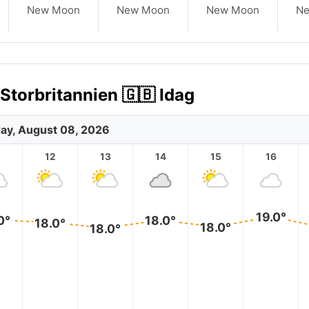
New Moon
New Moon
New Moon
N
Storbritannien 🇬🇧 Idag
ay, August 08, 2026
12
13
14
15
16
19.0°
0°
18.0°
18.0°
18.0°
18.0°