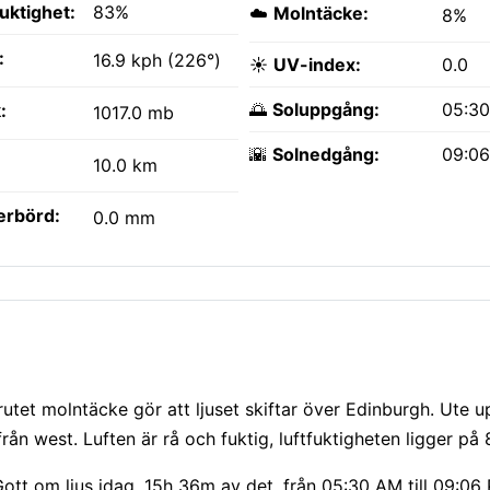
fuktighet:
83%
☁️
Molntäcke:
8%
:
16.9 kph (226°)
☀️
UV-index:
0.0
🌅
Soluppgång:
05:3
:
1017.0 mb
🌇
Solnedgång:
09:0
10.0 km
erbörd:
0.0 mm
Brutet molntäcke gör att ljuset skiftar över Edinburgh. Ute 
ån west. Luften är rå och fuktig, luftfuktigheten ligger på
ott om ljus idag, 15h 36m av det, från 05:30 AM till 09:06