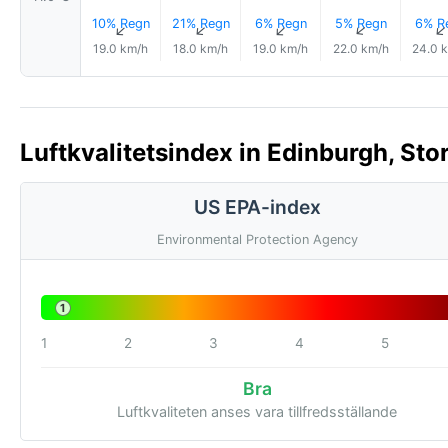
10% Regn
21% Regn
6% Regn
5% Regn
6% R
↑
↑
↑
↑
19.0 km/h
18.0 km/h
19.0 km/h
22.0 km/h
24.0 
Luftkvalitetsindex in Edinburgh, Sto
US EPA-index
Environmental Protection Agency
1
1
2
3
4
5
Bra
Luftkvaliteten anses vara tillfredsställande