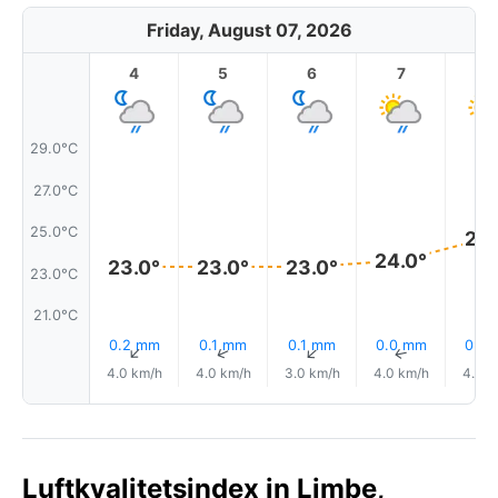
Friday, August 07, 2026
4
5
6
7
8
29.0°C
27.0°C
25.0°C
25.
24.0°
23.0°
23.0°
23.0°
23.0°C
21.0°C
0.2 mm
0.1 mm
0.1 mm
0.0 mm
0.0
↑
↑
↑
↑
4.0 km/h
4.0 km/h
3.0 km/h
4.0 km/h
4.0 k
Luftkvalitetsindex in Limbe,