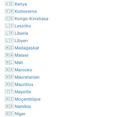
🇰🇪 Kenya
🇰🇲 Komorerna
🇨🇩 Kongo-Kinshasa
🇱🇸 Lesotho
🇱🇷 Liberia
🇱🇾 Libyen
🇲🇬 Madagaskar
🇲🇼 Malawi
🇲🇱 Mali
🇲🇦 Marocko
🇲🇷 Mauretanien
🇲🇺 Mauritius
🇾🇹 Mayotte
🇲🇿 Moçambique
🇳🇦 Namibia
🇳🇪 Niger