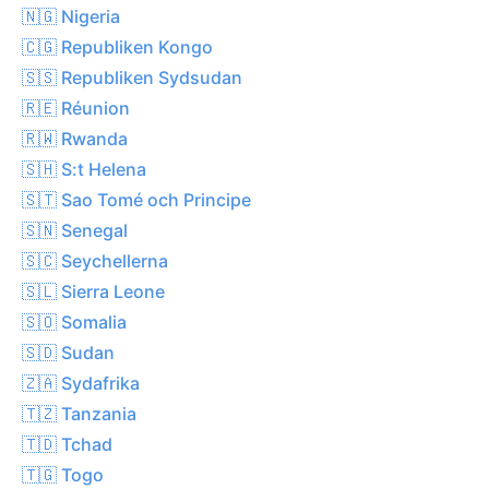
🇳🇬 Nigeria
🇨🇬 Republiken Kongo
🇸🇸 Republiken Sydsudan
🇷🇪 Réunion
🇷🇼 Rwanda
🇸🇭 S:t Helena
🇸🇹 Sao Tomé och Principe
🇸🇳 Senegal
🇸🇨 Seychellerna
🇸🇱 Sierra Leone
🇸🇴 Somalia
🇸🇩 Sudan
🇿🇦 Sydafrika
🇹🇿 Tanzania
🇹🇩 Tchad
🇹🇬 Togo