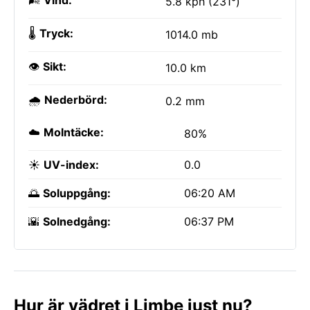
🌬️
Vind:
5.8 kph (231°)
🌡️
Tryck:
1014.0 mb
👁️
Sikt:
10.0 km
🌧️
Nederbörd:
0.2 mm
☁️
Molntäcke:
80%
☀️
UV-index:
0.0
🌅
Soluppgång:
06:20 AM
🌇
Solnedgång:
06:37 PM
Hur är vädret i Limbe just nu?