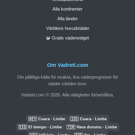
Alla kontinenter
Alla länder
Världens huvudstäder
🧩 Gratis väderwidget
Om Vadreti.com
Din pålitliga källa för exakta, live väderprognoser för
städer världen över.
Vadreti.com © 2026. Alla rättigheter förbehållna.
🇲🇾
🇮🇩
Cuaca · Limbe
Cuaca · Limbe
🇪🇸
🇹🇷
El tiempo · Limbe
Hava durumu · Limbe