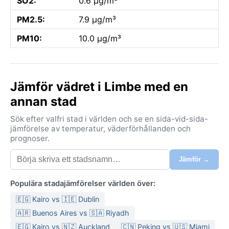
SO2:
0.6 µg/m³
PM2.5:
7.9 µg/m³
PM10:
10.0 µg/m³
Jämför vädret i Limbe med en
annan stad
Sök efter valfri stad i världen och se en sida-vid-sida-
jämförelse av temperatur, väderförhållanden och
prognoser.
Jämför →
Populära stadajämförelser världen över:
🇪🇬 Kairo vs 🇮🇪 Dublin
🇦🇷 Buenos Aires vs 🇸🇦 Riyadh
🇪🇬 Kairo vs 🇳🇿 Auckland
🇨🇳 Peking vs 🇺🇸 Miami