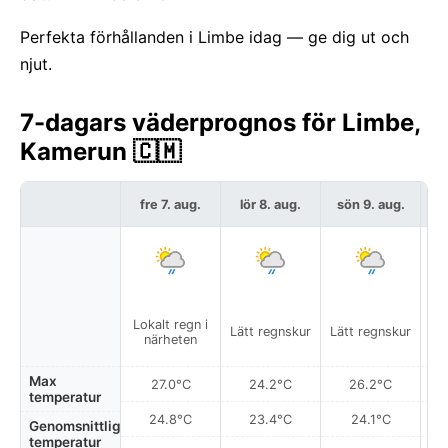
Perfekta förhållanden i Limbe idag — ge dig ut och
njut.
7-dagars väderprognos för Limbe,
Kamerun 🇨🇲
fre 7. aug.
lör 8. aug.
sön 9. aug.
må
Lokalt regn i
Lätt regnskur
Lätt regnskur
Lä
närheten
Max
27.0°C
24.2°C
26.2°C
temperatur
24.8°C
23.4°C
24.1°C
Genomsnittlig
temperatur