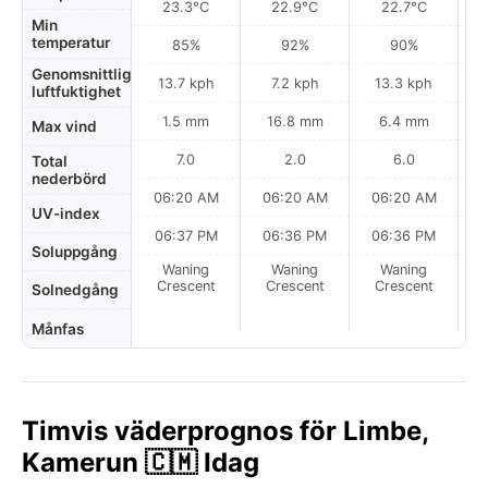
23.3°C
22.9°C
22.7°C
Min
temperatur
85%
92%
90%
Genomsnittlig
13.7 kph
7.2 kph
13.3 kph
luftfuktighet
1.5 mm
16.8 mm
6.4 mm
Max vind
7.0
2.0
6.0
Total
nederbörd
06:20 AM
06:20 AM
06:20 AM
0
UV-index
06:37 PM
06:36 PM
06:36 PM
Soluppgång
Waning
Waning
Waning
N
Crescent
Crescent
Crescent
Solnedgång
Månfas
Timvis väderprognos för Limbe,
Kamerun 🇨🇲 Idag