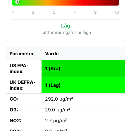
1
1
3
5
7
9
10
Låg
Luftföroreningarna är låga
Parameter
Värde
US EPA-
1 (Bra)
index:
UK DEFRA-
1 (Låg)
index:
CO:
292.0 µg/m³
O3:
29.0 µg/m³
NO2:
2.7 µg/m³