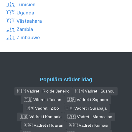
🇹🇳 Tunisien
🇺🇬 Uganda
🇪🇭 Västsahara
🇿🇲 Zambia
🇿🇼 Zimbabwe
Populära städer idag
🇧🇷 Vädret i Rio de Janeiro
🇨🇳 Vädret i Suzhou
🇹🇼 Vädret i Tainan
🇯🇵 Vädret i Sapporo
🇨🇳 Vädret i Zibo
🇮🇩 Vädret i Surabaja
🇺🇬 Vädret i Kampala
🇻🇪 Vädret i Maracaibo
🇨🇳 Vädret i Huai'an
🇬🇭 Vädret i Kumasi