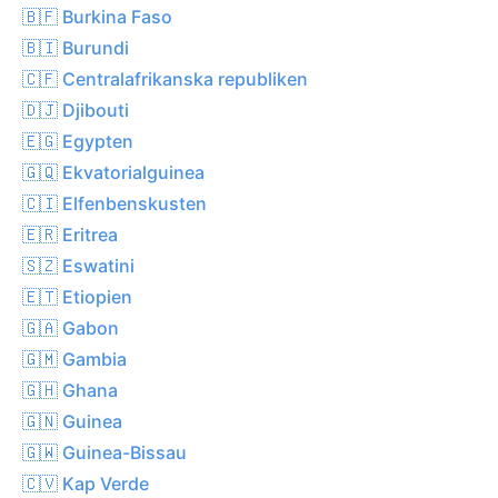
🇧🇫 Burkina Faso
🇧🇮 Burundi
🇨🇫 Centralafrikanska republiken
🇩🇯 Djibouti
🇪🇬 Egypten
🇬🇶 Ekvatorialguinea
🇨🇮 Elfenbenskusten
🇪🇷 Eritrea
🇸🇿 Eswatini
🇪🇹 Etiopien
🇬🇦 Gabon
🇬🇲 Gambia
🇬🇭 Ghana
🇬🇳 Guinea
🇬🇼 Guinea-Bissau
🇨🇻 Kap Verde