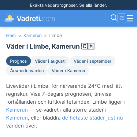
Exakta väderprognoser
.
Se alla länder
.
☰
Vadreti.
com
🌐
Hem
>
Kamerun
>
Limbe
Väder i Limbe, Kamerun 🇨🇲
Prognos
Väder i augusti
Väder i september
Årsmedelvärden
Väder i Kamerun
Liveväder i Limbe, för närvarande 24°C med lätt
regnskur. Visa 7-dagars prognosen, timvisa
förhållanden och luftkvalitetsindex. Limbe ligger i
Kamerun
— se vädret i alla större städer i
Kamerun
, eller bläddra
de hetaste städer just nu
världen över.