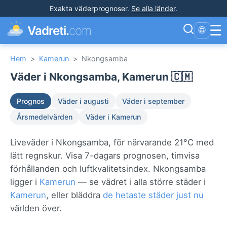
Exakta väderprognoser
.
Se alla länder
.
☰
Vadreti.
com
🌐
Hem
>
Kamerun
>
Nkongsamba
Väder i Nkongsamba, Kamerun 🇨🇲
Prognos
Väder i augusti
Väder i september
Årsmedelvärden
Väder i Kamerun
Liveväder i Nkongsamba, för närvarande 21°C med
lätt regnskur. Visa 7-dagars prognosen, timvisa
förhållanden och luftkvalitetsindex. Nkongsamba
ligger i
Kamerun
— se vädret i alla större städer i
Kamerun
, eller bläddra
de hetaste städer just nu
världen över.