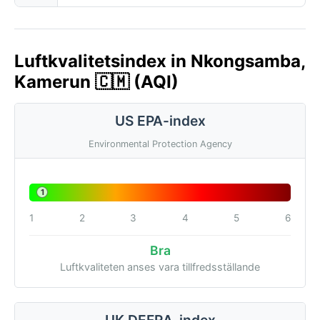
Luftkvalitetsindex in Nkongsamba,
Kamerun 🇨🇲 (AQI)
US EPA-index
Environmental Protection Agency
1
1
2
3
4
5
6
Bra
Luftkvaliteten anses vara tillfredsställande
UK DEFRA-index