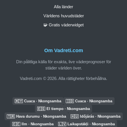
Alla länder
Världens huvudstäder
🧩 Gratis väderwidget
Om Vadreti.com
Din pålitliga källa för exakta, live väderprognoser för
städer världen över.
Vadreti.com © 2026. Alla rättigheter förbehållna.
🇲🇾
🇮🇩
Cuaca · Nkongsamba
Cuaca · Nkongsamba
🇪🇸
El tiempo · Nkongsamba
🇹🇷
🇭🇺
Hava durumu · Nkongsamba
Időjárás · Nkongsamba
🇪🇪
🇱🇻
Ilm · Nkongsamba
Laikapstākļi · Nkongsamba