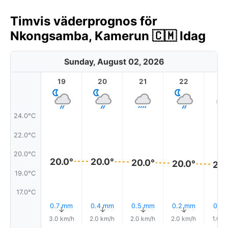
Timvis väderprognos för
Nkongsamba, Kamerun 🇨🇲 Idag
Sunday, August 02, 2026
19
20
21
22
2
24.0°C
22.0°C
20.0°C
20.0°
20.0°
20.0°
20.0°
20.
19.0°C
17.0°C
0.7 mm
0.4 mm
0.5 mm
0.2 mm
0.1 
↑
↑
↑
↑
3.0 km/h
2.0 km/h
2.0 km/h
2.0 km/h
1.0 k