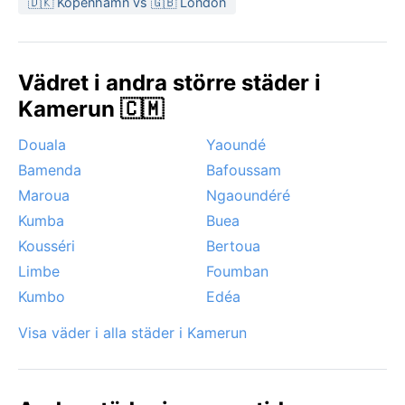
🇩🇰 Köpenhamn vs 🇬🇧 London
som mest behagligt med lägre luftfuktighet och
minimal risk för skyfall. Monsunregnen kan vara
intensiva, med lokala översvämningar som snabbt
Vädret i andra större städer i
drar förbi. Dimma sveper ofta in över
Kamerun 🇨🇲
bergssluttningarna på morgnarna, vilket ger ett
dramatisk skådespel. Snö eller orkaner förekommer
Douala
Yaoundé
inte i denna del av Kamerun, men den tropiska
Bamenda
Bafoussam
värmen och plötsliga regnskurarna sätter sin prägel
på livet här – en plats där naturen alltid har sista
Maroua
Ngaoundéré
ordet.
Kumba
Buea
Kousséri
Bertoua
Limbe
Foumban
Kumbo
Edéa
Visa väder i alla städer i Kamerun