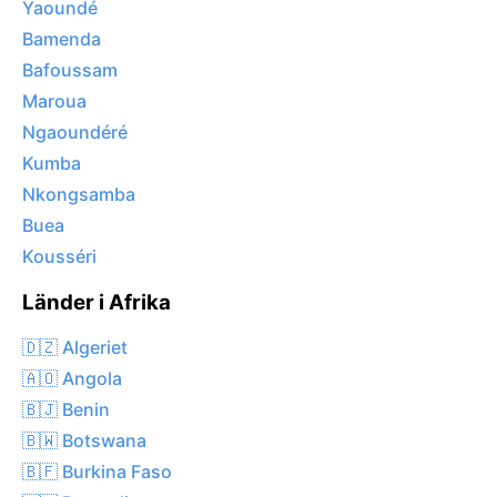
Yaoundé
Bamenda
Bafoussam
Maroua
Ngaoundéré
Kumba
Nkongsamba
Buea
Kousséri
Länder i Afrika
🇩🇿 Algeriet
🇦🇴 Angola
🇧🇯 Benin
🇧🇼 Botswana
🇧🇫 Burkina Faso