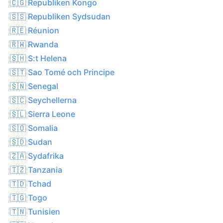
🇨🇬 Republiken Kongo
🇸🇸 Republiken Sydsudan
🇷🇪 Réunion
🇷🇼 Rwanda
🇸🇭 S:t Helena
🇸🇹 Sao Tomé och Principe
🇸🇳 Senegal
🇸🇨 Seychellerna
🇸🇱 Sierra Leone
🇸🇴 Somalia
🇸🇩 Sudan
🇿🇦 Sydafrika
🇹🇿 Tanzania
🇹🇩 Tchad
🇹🇬 Togo
🇹🇳 Tunisien