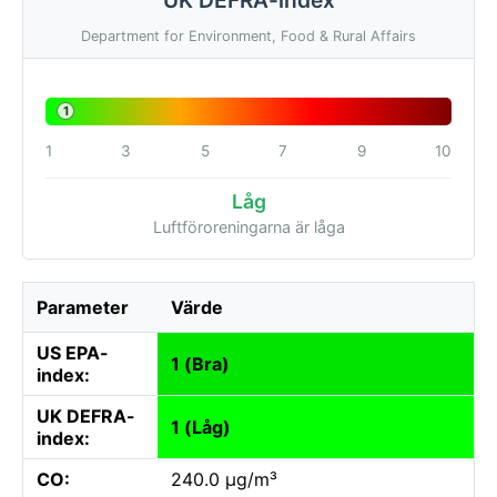
Department for Environment, Food & Rural Affairs
1
1
3
5
7
9
10
Låg
Luftföroreningarna är låga
Parameter
Värde
US EPA-
1 (Bra)
index:
UK DEFRA-
1 (Låg)
index:
CO:
240.0 µg/m³