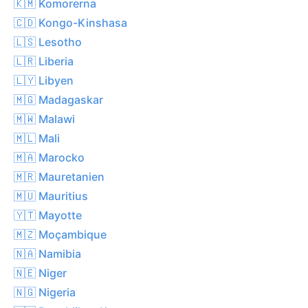
🇰🇲 Komorerna
🇨🇩 Kongo-Kinshasa
🇱🇸 Lesotho
🇱🇷 Liberia
🇱🇾 Libyen
🇲🇬 Madagaskar
🇲🇼 Malawi
🇲🇱 Mali
🇲🇦 Marocko
🇲🇷 Mauretanien
🇲🇺 Mauritius
🇾🇹 Mayotte
🇲🇿 Moçambique
🇳🇦 Namibia
🇳🇪 Niger
🇳🇬 Nigeria