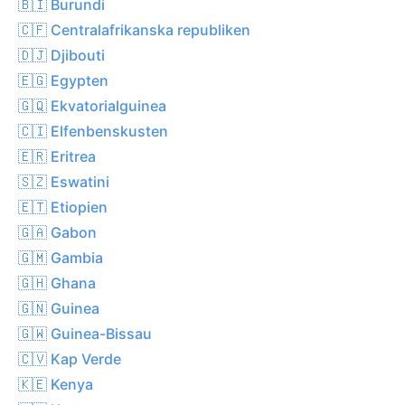
🇧🇮 Burundi
🇨🇫 Centralafrikanska republiken
🇩🇯 Djibouti
🇪🇬 Egypten
🇬🇶 Ekvatorialguinea
🇨🇮 Elfenbenskusten
🇪🇷 Eritrea
🇸🇿 Eswatini
🇪🇹 Etiopien
🇬🇦 Gabon
🇬🇲 Gambia
🇬🇭 Ghana
🇬🇳 Guinea
🇬🇼 Guinea-Bissau
🇨🇻 Kap Verde
🇰🇪 Kenya