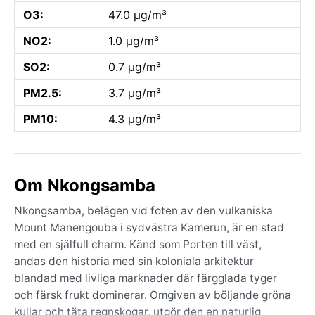
O3:
47.0 µg/m³
NO2:
1.0 µg/m³
SO2:
0.7 µg/m³
PM2.5:
3.7 µg/m³
PM10:
4.3 µg/m³
Om Nkongsamba
Nkongsamba, belägen vid foten av den vulkaniska
Mount Manengouba i sydvästra Kamerun, är en stad
med en själfull charm. Känd som Porten till väst,
andas den historia med sin koloniala arkitektur
blandad med livliga marknader där färgglada tyger
och färsk frukt dominerar. Omgiven av böljande gröna
kullar och täta regnskogar, utgör den en naturlig