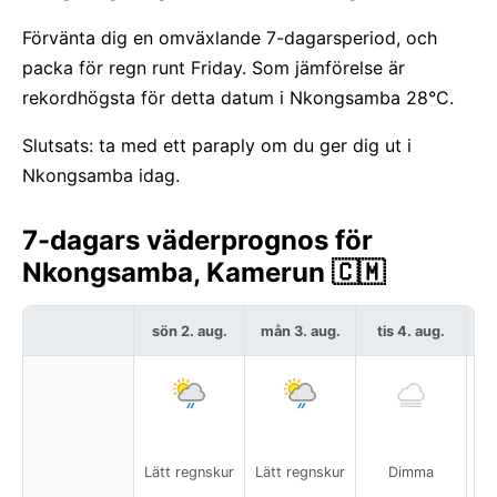
Förvänta dig en omväxlande 7-dagarsperiod, och
packa för regn runt Friday. Som jämförelse är
rekordhögsta för detta datum i Nkongsamba 28°C.
Slutsats: ta med ett paraply om du ger dig ut i
Nkongsamba idag.
7-dagars väderprognos för
Nkongsamba, Kamerun 🇨🇲
sön 2. aug.
mån 3. aug.
tis 4. aug.
o
Lätt regnskur
Lätt regnskur
Dimma
Lä