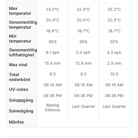
Max
24.0°C
22.4°C
25.2°C
temperatur
20.4°C
20.0°C
20.5°C
Genomsnittlig
temperatur
18.6°C
18.7°C
18.7°C
Min
temperatur
95%
96%
92%
Genomsnittlig
6.1 kph
5.0 kph
4.3 kph
luftfuktighet
15.6 mm
12.8 mm
2.9 mm
Max vind
8.0
9.0
10.0
Total
nederbörd
06:16 AM
06:16 AM
06:16 AM
UV-index
06:36 PM
06:36 PM
06:36 PM
Soluppgång
Waning
Last Quarter
Last Quarter
La
Gibbous
Solnedgång
Månfas