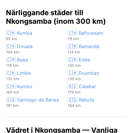
Närliggande städer till
Nkongsamba (inom 300 km)
🇨🇲 Kumba
🇨🇲 Bafoussam
65 km
79 km
🇨🇲 Douala
🇨🇲 Bamenda
104 km
114 km
🇨🇲 Buea
🇨🇲 Edéa
118 km
130 km
🇨🇲 Limbe
🇨🇲 Foumban
132 km
136 km
🇨🇲 Kumbo
🇳🇬 Calabar
160 km
179 km
🇬🇶 Santiago de Baney
🇬🇶 Rebola
181 km
184 km
Vädret i Nkongsamba — Vanliga