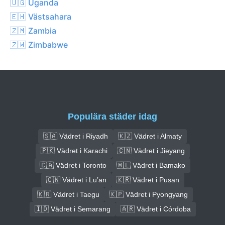
🇺🇬 Uganda
🇪🇭 Västsahara
🇿🇲 Zambia
🇿🇼 Zimbabwe
Populära städer idag
🇸🇦 Vädret i Riyadh
🇰🇿 Vädret i Almaty
🇵🇰 Vädret i Karachi
🇨🇳 Vädret i Jieyang
🇨🇦 Vädret i Toronto
🇲🇱 Vädret i Bamako
🇨🇳 Vädret i Lu’an
🇰🇷 Vädret i Pusan
🇰🇷 Vädret i Taegu
🇰🇵 Vädret i Pyongyang
🇮🇩 Vädret i Semarang
🇦🇷 Vädret i Córdoba