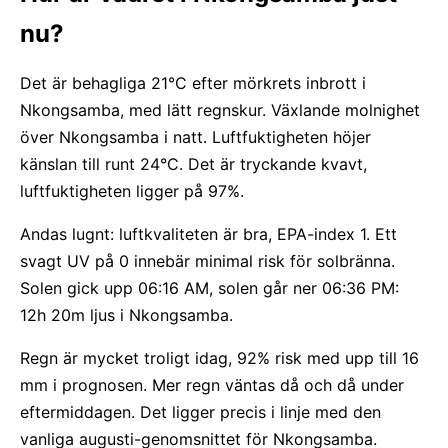
nu?
Det är behagliga 21°C efter mörkrets inbrott i
Nkongsamba, med lätt regnskur. Växlande molnighet
över Nkongsamba i natt. Luftfuktigheten höjer
känslan till runt 24°C. Det är tryckande kvavt,
luftfuktigheten ligger på 97%.
Andas lugnt: luftkvaliteten är bra, EPA-index 1. Ett
svagt UV på 0 innebär minimal risk för solbränna.
Solen gick upp 06:16 AM, solen går ner 06:36 PM:
12h 20m ljus i Nkongsamba.
Regn är mycket troligt idag, 92% risk med upp till 16
mm i prognosen. Mer regn väntas då och då under
eftermiddagen. Det ligger precis i linje med den
vanliga augusti-genomsnittet för Nkongsamba.