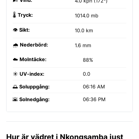
🌬️
Vind:
4.0 kph (172°)
🌡️
Tryck:
1014.0 mb
👁️
Sikt:
10.0 km
🌧️
Nederbörd:
1.6 mm
☁️
Molntäcke:
88%
☀️
UV-index:
0.0
🌅
Soluppgång:
06:16 AM
🌇
Solnedgång:
06:36 PM
Hur är vädret i Nkongsamba just