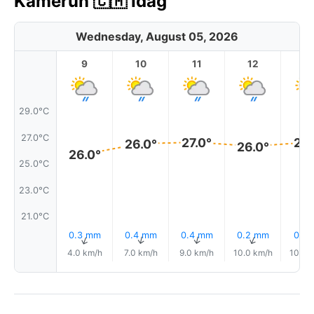
Kamerun 🇨🇲 Idag
Wednesday, August 05, 2026
9
10
11
12
1
29.0°C
27.0°C
27.0°
27.
26.0°
26.0°
26.0°
25.0°C
23.0°C
21.0°C
0.3 mm
0.4 mm
0.4 mm
0.2 mm
0.1 
↑
↑
↑
↑
4.0 km/h
7.0 km/h
9.0 km/h
10.0 km/h
10.0 