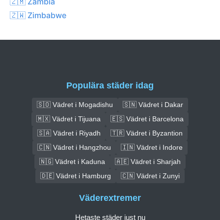
🇿🇲 Zambia
🇿🇼 Zimbabwe
Populära städer idag
🇸🇴 Vädret i Mogadishu
🇸🇳 Vädret i Dakar
🇲🇽 Vädret i Tijuana
🇪🇸 Vädret i Barcelona
🇸🇦 Vädret i Riyadh
🇹🇷 Vädret i Byzantion
🇨🇳 Vädret i Hangzhou
🇮🇳 Vädret i Indore
🇳🇬 Vädret i Kaduna
🇦🇪 Vädret i Sharjah
🇩🇪 Vädret i Hamburg
🇨🇳 Vädret i Zunyi
Väderextremer
Hetaste städer just nu