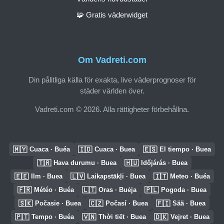
🧩 Gratis väderwidget
Om Vadreti.com
Din pålitliga källa för exakta, live väderprognoser för
städer världen över.
Vadreti.com © 2026. Alla rättigheter förbehållna.
🇲🇾
🇮🇩
🇪🇸
Cuaca · Buéa
Cuaca · Buea
El tiempo · Buea
🇹🇷
🇭🇺
Hava durumu · Buea
Időjárás · Buea
🇪🇪
🇱🇻
🇮🇹
Ilm · Buea
Laikapstākļi · Buea
Meteo · Buéa
🇫🇷
🇱🇹
🇵🇱
Météo · Buéa
Oras · Buėja
Pogoda · Buea
🇸🇰
🇨🇿
🇫🇮
Počasie · Buea
Počasí · Buea
Sää · Buea
🇵🇹
🇻🇳
🇩🇰
Tempo · Buéa
Thời tiết · Buea
Vejret · Buea