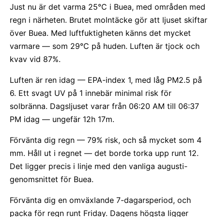
Just nu är det varma 25°C i Buea, med områden med
regn i närheten. Brutet molntäcke gör att ljuset skiftar
över Buea. Med luftfuktigheten känns det mycket
varmare — som 29°C på huden. Luften är tjock och
kvav vid 87%.
Luften är ren idag — EPA-index 1, med låg PM2.5 på
6. Ett svagt UV på 1 innebär minimal risk för
solbränna. Dagsljuset varar från 06:20 AM till 06:37
PM idag — ungefär 12h 17m.
Förvänta dig regn — 79% risk, och så mycket som 4
mm. Håll ut i regnet — det borde torka upp runt 12.
Det ligger precis i linje med den vanliga augusti-
genomsnittet för Buea.
Förvänta dig en omväxlande 7-dagarsperiod, och
packa för regn runt Friday. Dagens högsta ligger