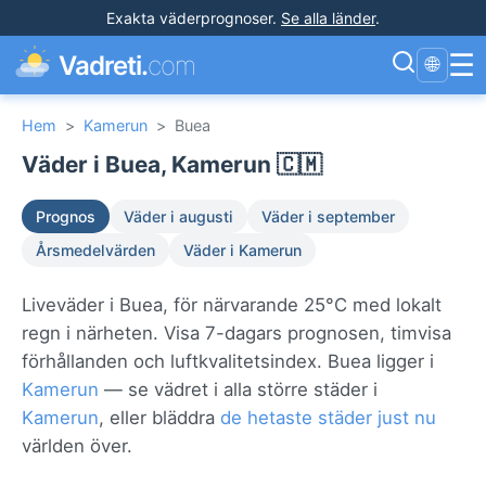
Exakta väderprognoser
.
Se alla länder
.
☰
Vadreti.
com
🌐
Hem
>
Kamerun
>
Buea
Väder i Buea, Kamerun 🇨🇲
Prognos
Väder i augusti
Väder i september
Årsmedelvärden
Väder i Kamerun
Liveväder i Buea, för närvarande 25°C med lokalt
regn i närheten. Visa 7-dagars prognosen, timvisa
förhållanden och luftkvalitetsindex. Buea ligger i
Kamerun
— se vädret i alla större städer i
Kamerun
, eller bläddra
de hetaste städer just nu
världen över.