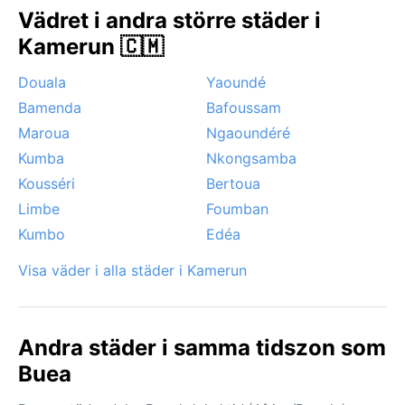
är den så kallade ”monsunregnet” som vräker ner
Vädret i andra större städer i
under sommarmånaderna, ofta i kombination med
Kamerun 🇨🇲
dimma som rullar in från sidan. Orkaner är mycket
sällsynta, men skyfallen kan orsaka lokala
Douala
Yaoundé
översvämningar i backiga gator.
Bamenda
Bafoussam
Maroua
Ngaoundéré
Kumba
Nkongsamba
Kousséri
Bertoua
Limbe
Foumban
Kumbo
Edéa
Visa väder i alla städer i Kamerun
Andra städer i samma tidszon som
Buea