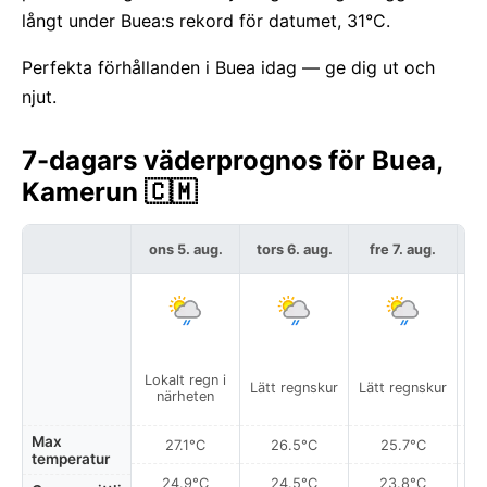
långt under Buea:s rekord för datumet, 31°C.
Perfekta förhållanden i Buea idag — ge dig ut och
njut.
7-dagars väderprognos för Buea,
Kamerun 🇨🇲
ons 5. aug.
tors 6. aug.
fre 7. aug.
l
Lokalt regn i
Lätt regnskur
Lätt regnskur
Lä
närheten
Max
27.1°C
26.5°C
25.7°C
temperatur
24.9°C
24.5°C
23.8°C