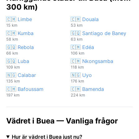
300 km)
🇨🇲 Limbe
🇨🇲 Douala
15 km
53 km
🇨🇲 Kumba
🇬🇶 Santiago de Baney
58 km
63 km
🇬🇶 Rebola
🇨🇲 Edéa
66 km
106 km
🇬🇶 Luba
🇨🇲 Nkongsamba
109 km
118 km
🇳🇬 Calabar
🇳🇬 Uyo
135 km
176 km
🇨🇲 Bafoussam
🇨🇲 Bamenda
197 km
224 km
Vädret i Buea — Vanliga frågor
Hur är vädret i Buea just nu?