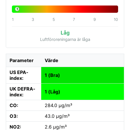
1
1
3
5
7
9
10
Låg
Luftföroreningarna är låga
Parameter
Värde
US EPA-
1 (Bra)
index:
UK DEFRA-
1 (Låg)
index:
CO:
284.0 µg/m³
O3:
43.0 µg/m³
NO2:
2.6 µg/m³