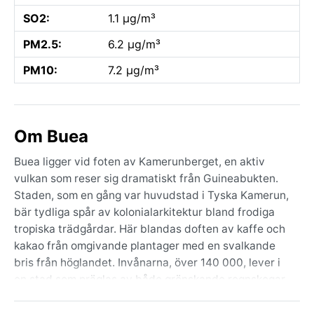
SO2:
1.1 µg/m³
PM2.5:
6.2 µg/m³
PM10:
7.2 µg/m³
Om Buea
Buea ligger vid foten av Kamerunberget, en aktiv
vulkan som reser sig dramatiskt från Guineabukten.
Staden, som en gång var huvudstad i Tyska Kamerun,
bär tydliga spår av kolonialarkitektur bland frodiga
tropiska trädgårdar. Här blandas doften av kaffe och
kakao från omgivande plantager med en svalkande
bris från höglandet. Invånarna, över 140 000, lever i
en stad som präglas av både grönskande regnskogar
och dramatiska utsikter över Atlanten – en ovanlig
blandning av bergskyla och tropisk buller från