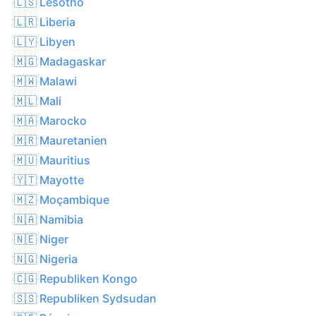
🇱🇸 Lesotho
🇱🇷 Liberia
🇱🇾 Libyen
🇲🇬 Madagaskar
🇲🇼 Malawi
🇲🇱 Mali
🇲🇦 Marocko
🇲🇷 Mauretanien
🇲🇺 Mauritius
🇾🇹 Mayotte
🇲🇿 Moçambique
🇳🇦 Namibia
🇳🇪 Niger
🇳🇬 Nigeria
🇨🇬 Republiken Kongo
🇸🇸 Republiken Sydsudan