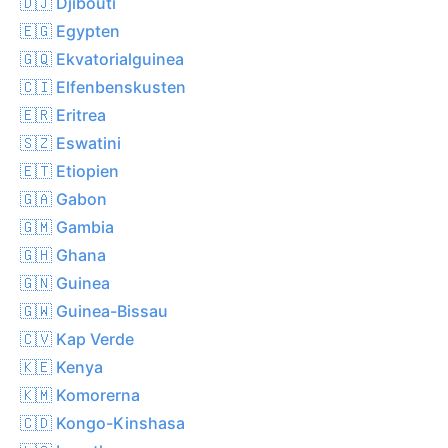
🇩🇯 Djibouti
🇪🇬 Egypten
🇬🇶 Ekvatorialguinea
🇨🇮 Elfenbenskusten
🇪🇷 Eritrea
🇸🇿 Eswatini
🇪🇹 Etiopien
🇬🇦 Gabon
🇬🇲 Gambia
🇬🇭 Ghana
🇬🇳 Guinea
🇬🇼 Guinea-Bissau
🇨🇻 Kap Verde
🇰🇪 Kenya
🇰🇲 Komorerna
🇨🇩 Kongo-Kinshasa