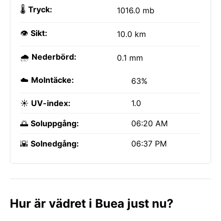
🌡️
Tryck:
1016.0 mb
👁️
Sikt:
10.0 km
🌧️
Nederbörd:
0.1 mm
☁️
Molntäcke:
63%
☀️
UV-index:
1.0
🌅
Soluppgång:
06:20 AM
🌇
Solnedgång:
06:37 PM
Hur är vädret i Buea just nu?