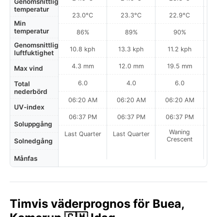
Genomsnittlig
temperatur
23.0°C
23.3°C
22.9°C
Min
temperatur
86%
89%
90%
Genomsnittlig
10.8 kph
13.3 kph
11.2 kph
luftfuktighet
4.3 mm
12.0 mm
19.5 mm
Max vind
6.0
4.0
6.0
Total
nederbörd
06:20 AM
06:20 AM
06:20 AM
0
UV-index
06:37 PM
06:37 PM
06:37 PM
Soluppgång
Waning
Last Quarter
Last Quarter
Crescent
Solnedgång
Månfas
Timvis väderprognos för Buea,