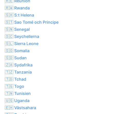
🇷🇪 Réunion
🇷🇼 Rwanda
🇸🇭 S:t Helena
🇸🇹 Sao Tomé och Principe
🇸🇳 Senegal
🇸🇨 Seychellerna
🇸🇱 Sierra Leone
🇸🇴 Somalia
🇸🇩 Sudan
🇿🇦 Sydafrika
🇹🇿 Tanzania
🇹🇩 Tchad
🇹🇬 Togo
🇹🇳 Tunisien
🇺🇬 Uganda
🇪🇭 Västsahara