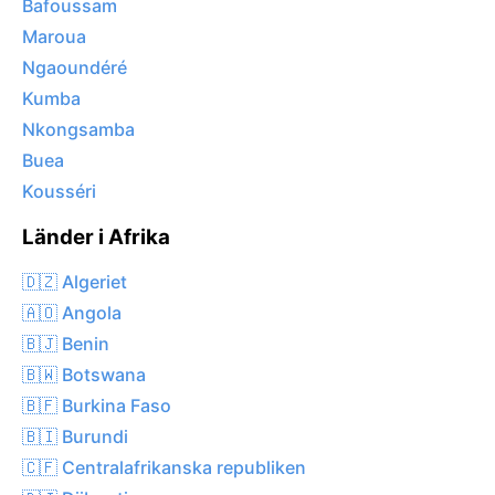
Bafoussam
Maroua
Ngaoundéré
Kumba
Nkongsamba
Buea
Kousséri
Länder i Afrika
🇩🇿 Algeriet
🇦🇴 Angola
🇧🇯 Benin
🇧🇼 Botswana
🇧🇫 Burkina Faso
🇧🇮 Burundi
🇨🇫 Centralafrikanska republiken