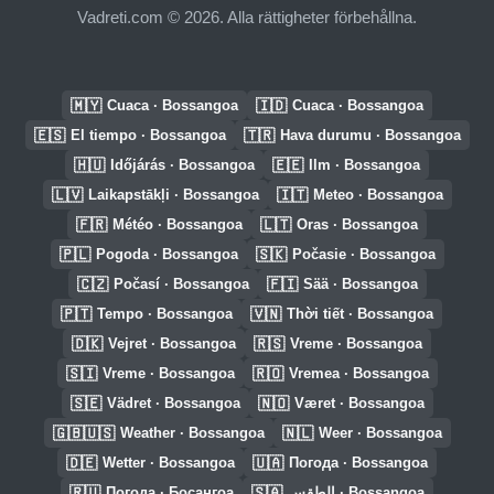
Vadreti.com © 2026. Alla rättigheter förbehållna.
🇲🇾
🇮🇩
Cuaca · Bossangoa
Cuaca · Bossangoa
🇪🇸
🇹🇷
El tiempo · Bossangoa
Hava durumu · Bossangoa
🇭🇺
🇪🇪
Időjárás · Bossangoa
Ilm · Bossangoa
🇱🇻
🇮🇹
Laikapstākļi · Bossangoa
Meteo · Bossangoa
🇫🇷
🇱🇹
Météo · Bossangoa
Oras · Bossangoa
🇵🇱
🇸🇰
Pogoda · Bossangoa
Počasie · Bossangoa
🇨🇿
🇫🇮
Počasí · Bossangoa
Sää · Bossangoa
🇵🇹
🇻🇳
Tempo · Bossangoa
Thời tiết · Bossangoa
🇩🇰
🇷🇸
Vejret · Bossangoa
Vreme · Bossangoa
🇸🇮
🇷🇴
Vreme · Bossangoa
Vremea · Bossangoa
🇸🇪
🇳🇴
Vädret · Bossangoa
Været · Bossangoa
🇬🇧🇺🇸
🇳🇱
Weather · Bossangoa
Weer · Bossangoa
🇩🇪
🇺🇦
Wetter · Bossangoa
Погода · Bossangoa
🇷🇺
🇸🇦
Погода · Босангоа
الطقس · Bossangoa