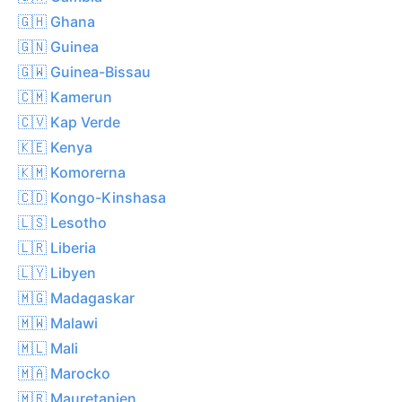
🇬🇭 Ghana
🇬🇳 Guinea
🇬🇼 Guinea-Bissau
🇨🇲 Kamerun
🇨🇻 Kap Verde
🇰🇪 Kenya
🇰🇲 Komorerna
🇨🇩 Kongo-Kinshasa
🇱🇸 Lesotho
🇱🇷 Liberia
🇱🇾 Libyen
🇲🇬 Madagaskar
🇲🇼 Malawi
🇲🇱 Mali
🇲🇦 Marocko
🇲🇷 Mauretanien