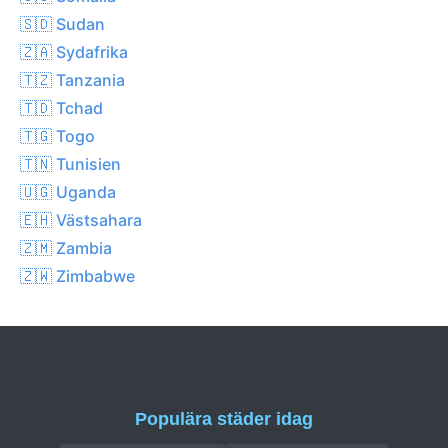
🇸🇩 Sudan
🇿🇦 Sydafrika
🇹🇿 Tanzania
🇹🇩 Tchad
🇹🇬 Togo
🇹🇳 Tunisien
🇺🇬 Uganda
🇪🇭 Västsahara
🇿🇲 Zambia
🇿🇼 Zimbabwe
Populära städer idag