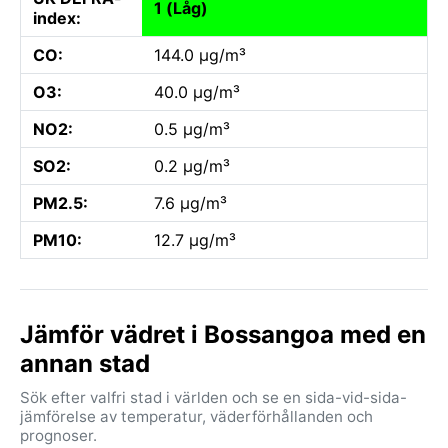
1 (Låg)
index:
CO:
144.0 µg/m³
O3:
40.0 µg/m³
NO2:
0.5 µg/m³
SO2:
0.2 µg/m³
PM2.5:
7.6 µg/m³
PM10:
12.7 µg/m³
Jämför vädret i Bossangoa med en
annan stad
Sök efter valfri stad i världen och se en sida-vid-sida-
jämförelse av temperatur, väderförhållanden och
prognoser.