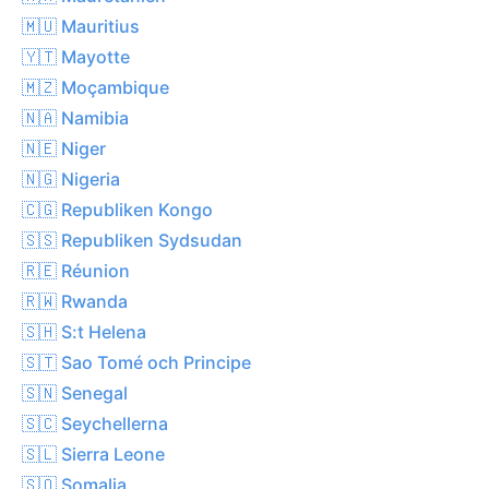
🇲🇺 Mauritius
🇾🇹 Mayotte
🇲🇿 Moçambique
🇳🇦 Namibia
🇳🇪 Niger
🇳🇬 Nigeria
🇨🇬 Republiken Kongo
🇸🇸 Republiken Sydsudan
🇷🇪 Réunion
🇷🇼 Rwanda
🇸🇭 S:t Helena
🇸🇹 Sao Tomé och Principe
🇸🇳 Senegal
🇸🇨 Seychellerna
🇸🇱 Sierra Leone
🇸🇴 Somalia