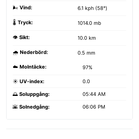
🌬️
Vind:
6.1 kph (58°)
🌡️
Tryck:
1014.0 mb
👁️
Sikt:
10.0 km
🌧️
Nederbörd:
0.5 mm
☁️
Molntäcke:
97%
☀️
UV-index:
0.0
🌅
Soluppgång:
05:44 AM
🌇
Solnedgång:
06:06 PM