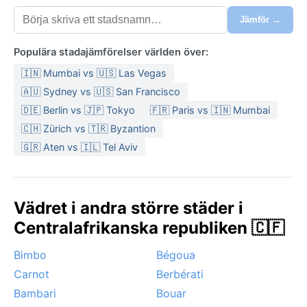
Jämför →
Populära stadajämförelser världen över:
🇮🇳 Mumbai vs 🇺🇸 Las Vegas
🇦🇺 Sydney vs 🇺🇸 San Francisco
🇩🇪 Berlin vs 🇯🇵 Tokyo
🇫🇷 Paris vs 🇮🇳 Mumbai
🇨🇭 Zürich vs 🇹🇷 Byzantion
🇬🇷 Aten vs 🇮🇱 Tel Aviv
Vädret i andra större städer i
Centralafrikanska republiken 🇨🇫
Bimbo
Bégoua
Carnot
Berbérati
Bambari
Bouar