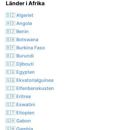
Länder i Afrika
🇩🇿 Algeriet
🇦🇴 Angola
🇧🇯 Benin
🇧🇼 Botswana
🇧🇫 Burkina Faso
🇧🇮 Burundi
🇩🇯 Djibouti
🇪🇬 Egypten
🇬🇶 Ekvatorialguinea
🇨🇮 Elfenbenskusten
🇪🇷 Eritrea
🇸🇿 Eswatini
🇪🇹 Etiopien
🇬🇦 Gabon
🇬🇲 Gambia