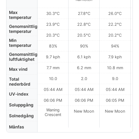
Max
30.3°C
27.8°C
26.0°C
temperatur
23.9°C
22.8°C
22.2°C
Genomsnittlig
temperatur
20.3°C
20.5°C
20.2°C
Min
temperatur
83%
90%
94%
Genomsnittlig
9.7 kph
6.1 kph
7.9 kph
luftfuktighet
7.7 mm
6.2 mm
10.8 mm
Max vind
10.0
2.0
9.0
Total
nederbörd
05:44 AM
05:44 AM
05:44 AM
0
UV-index
06:06 PM
06:06 PM
06:05 PM
Soluppgång
Waning
New Moon
New Moon
N
Crescent
Solnedgång
Månfas