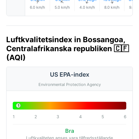
↑
↑
↑
↑
↑
6.0 km/h
5.0 km/h
4.0 km/h
8.0 km/h
9.0 k
Luftkvalitetsindex in Bossangoa,
Centralafrikanska republiken 🇨🇫
(AQI)
US EPA-index
Environmental Protection Agency
1
1
2
3
4
5
6
Bra
Luftkvaliteten anses vara tillfredsställande