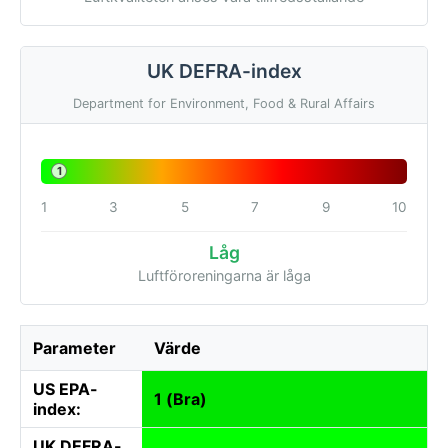
UK DEFRA-index
Department for Environment, Food & Rural Affairs
1
1
3
5
7
9
10
Låg
Luftföroreningarna är låga
Parameter
Värde
US EPA-
1 (Bra)
index:
UK DEFRA-