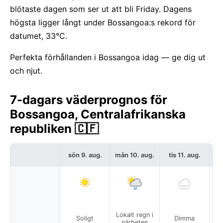
blötaste dagen som ser ut att bli Friday. Dagens
högsta ligger långt under Bossangoa:s rekord för
datumet, 33°C.
Perfekta förhållanden i Bossangoa idag — ge dig ut
och njut.
7-dagars väderprognos för
Bossangoa, Centralafrikanska
republiken 🇨🇫
sön 9. aug.
mån 10. aug.
tis 11. aug.
on
Lokalt regn i
Soligt
Dimma
närheten