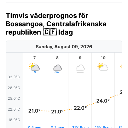
Timvis väderprognos för
Bossangoa, Centralafrikanska
republiken 🇨🇫 Idag
Sunday, August 09, 2026
7
8
9
10
11
32.0°C
28.0°C
27.
25.0°C
24.0°
22.0°
22.0°C
21.0°
21.0°
18.0°C
0.6 mm
0.2 mm
31% Regn
15% Regn
8% R