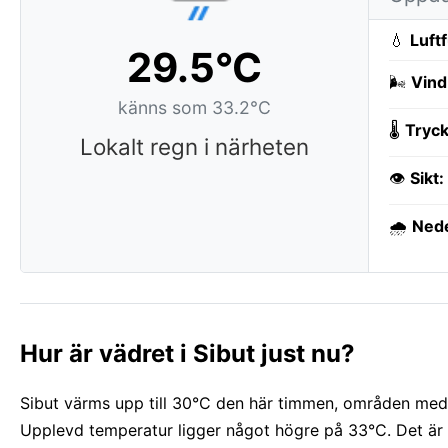
💧
Luft
29.5°C
🌬️
Vind
känns som 33.2°C
🌡️
Tryck
Lokalt regn i närheten
👁️
Sikt:
🌧️
Ned
Hur är vädret i Sibut just nu?
Sibut värms upp till 30°C den här timmen, områden med 
Upplevd temperatur ligger något högre på 33°C. Det är f