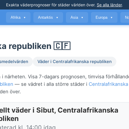
Exakta väderprognoser
för städer världen över
.
Se alla länder
.
Afrika
Antarktis
Asia
Europa
No
▼
▼
▼
▼
ka republiken 🇨🇫
smedelvärden
Väder i Centralafrikanska republiken
n i närheten. Visa 7-dagars prognosen, timvisa förhållan
bliken
— se vädret i alla större städer i
Centralafrikanska
den över.
llt väder i Sibut, Centralafrikanska
bliken
terad kl. 14:00 idag