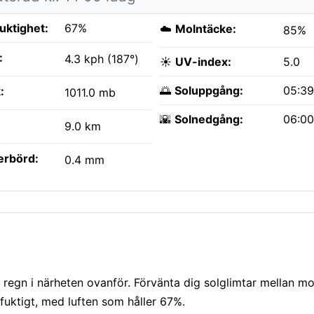
fuktighet:
67%
☁️
Molntäcke:
85%
:
4.3 kph (187°)
☀️
UV-index:
5.0
🌅
Soluppgång:
05:3
:
1011.0 mb
🌇
Solnedgång:
06:0
9.0 km
erbörd:
0.4 mm
regn i närheten ovanför. Förvänta dig solglimtar mellan mo
uktigt, med luften som håller 67%.