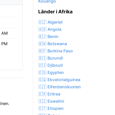
Kouango
Länder i Afrika
🇩🇿 Algeriet
🇦🇴 Angola
9 AM
🇧🇯 Benin
🇧🇼 Botswana
0 PM
🇧🇫 Burkina Faso
🇧🇮 Burundi
🇩🇯 Djibouti
🇪🇬 Egypten
🇬🇶 Ekvatorialguinea
🇨🇮 Elfenbenskusten
🇪🇷 Eritrea
🇸🇿 Eswatini
lnen.
🇪🇹 Etiopien