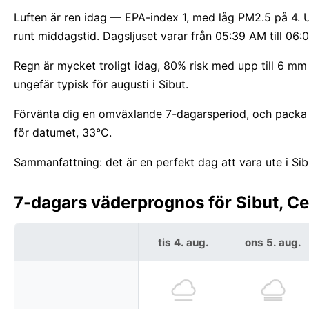
Luften är ren idag — EPA-index 1, med låg PM2.5 på 4. U
runt middagstid. Dagsljuset varar från 05:39 AM till 06
Regn är mycket troligt idag, 80% risk med upp till 6 mm 
ungefär typisk för augusti i Sibut.
Förvänta dig en omväxlande 7-dagarsperiod, och packa f
för datumet, 33°C.
Sammanfattning: det är en perfekt dag att vara ute i Sib
7-dagars väderprognos för Sibut, Ce
tis 4. aug.
ons 5. aug.