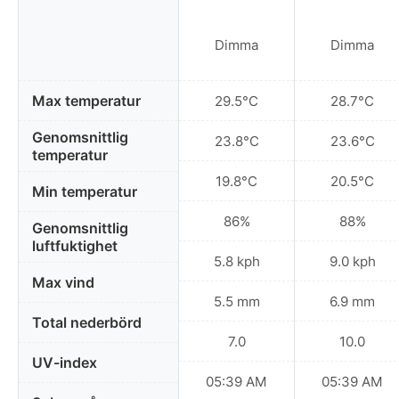
Dimma
Dimma
Max temperatur
29.5°C
28.7°C
Genomsnittlig
23.8°C
23.6°C
temperatur
19.8°C
20.5°C
Min temperatur
86%
88%
Genomsnittlig
luftfuktighet
5.8 kph
9.0 kph
Max vind
5.5 mm
6.9 mm
Total nederbörd
7.0
10.0
UV-index
05:39 AM
05:39 AM