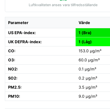
Luftkvaliteten anses vara tillfredsställande
Parameter
Värde
US EPA-index:
1 (Bra)
UK DEFRA-index:
1 (Låg)
CO:
153.0 µg/m³
O3:
60.0 µg/m³
NO2:
0.1 µg/m³
SO2:
0.2 µg/m³
PM2.5:
3.5 µg/m³
PM10:
9.0 µg/m³