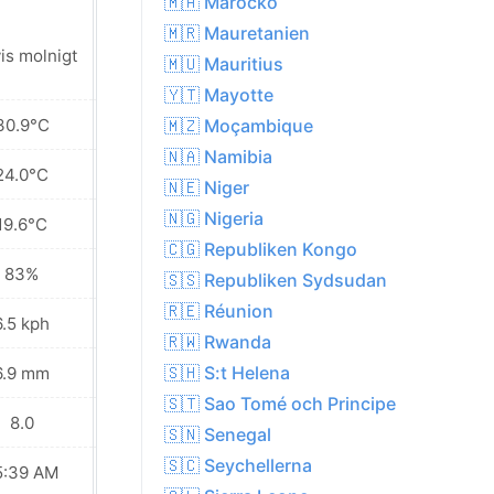
🇲🇦 Marocko
🇲🇷 Mauretanien
is molnigt
Lätt regnskur
🇲🇺 Mauritius
🇾🇹 Mayotte
30.9°C
23.9°C
🇲🇿 Moçambique
🇳🇦 Namibia
24.0°C
21.7°C
🇳🇪 Niger
🇳🇬 Nigeria
19.6°C
19.5°C
🇨🇬 Republiken Kongo
83%
96%
🇸🇸 Republiken Sydsudan
🇷🇪 Réunion
6.5 kph
9.0 kph
🇷🇼 Rwanda
🇸🇭 S:t Helena
6.9 mm
10.7 mm
🇸🇹 Sao Tomé och Principe
8.0
5.0
🇸🇳 Senegal
🇸🇨 Seychellerna
5:39 AM
05:39 AM