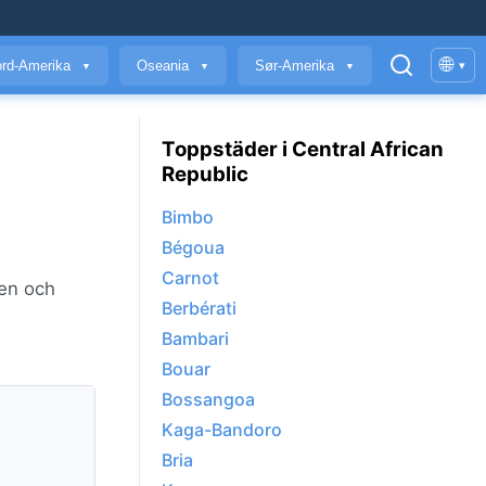
🌐
rd-Amerika
Oseania
Sør-Amerika
▾
▼
▼
▼
Toppstäder i Central African
Republic
Bimbo
Bégoua
Carnot
den och
Berbérati
Bambari
Bouar
Bossangoa
Kaga-Bandoro
Bria