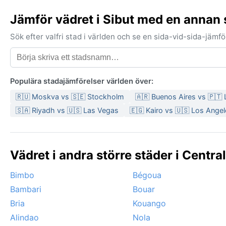
Jämför vädret i Sibut med en annan 
Sök efter valfri stad i världen och se en sida-vid-sida-jäm
Populära stadajämförelser världen över:
🇷🇺 Moskva vs 🇸🇪 Stockholm
🇦🇷 Buenos Aires vs 🇵🇹
🇸🇦 Riyadh vs 🇺🇸 Las Vegas
🇪🇬 Kairo vs 🇺🇸 Los Ange
Vädret i andra större städer i Centra
Bimbo
Bégoua
Bambari
Bouar
Bria
Kouango
Alindao
Nola