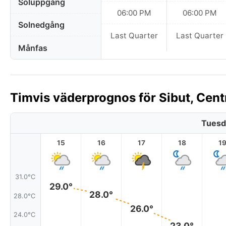
Soluppgång
06:00 PM
06:00 PM
Solnedgång
Last Quarter
Last Quarter
Månfas
Timvis väderprognos för Sibut, Cent
Tuesd
15
16
17
18
1
31.0°C
29.0°
28.0°
28.0°C
26.0°
24.0°C
23.0°