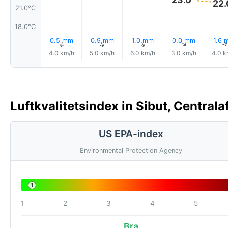
22.
21.0°C
18.0°C
0.5 mm
0.9 mm
1.0 mm
0.0 mm
1.6 
↑
↑
↑
↑
4.0 km/h
5.0 km/h
6.0 km/h
3.0 km/h
4.0 k
Luftkvalitetsindex in Sibut, Centrala
US EPA-index
Environmental Protection Agency
1
1
2
3
4
5
Bra