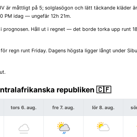
V är måttligt på 5; solglasögon och lätt täckande kläder är
:00 PM idag — ungefär 12h 21m.
i prognosen. Håll ut i regnet — det borde torka upp runt 18
ör regn runt Friday. Dagens högsta ligger långt under Sibu
ut.
ntralafrikanska republiken 🇨🇫
tors 6. aug.
fre 7. aug.
lör 8. aug.
sö