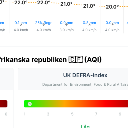
0°
22.0°
22.0°
21.0°
21.0°
20.0°
mm
0.1 mm
25% Regn
0.0 mm
0.8 mm
0.0 mm
↑
↑
↑
↑
↑
↑
m/h
4.0 km/h
4.0 km/h
3.0 km/h
4.0 km/h
4.0 km/h
frikanska republiken 🇨🇫 (AQI)
UK DEFRA-index
Department for Environment, Food & Rural Affair
1
6
1
3
5
7
9
Låg