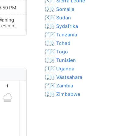
🇸🇱 Sierra Leone
5:59 PM
05:58 PM
🇸🇴 Somalia
🇸🇩 Sudan
Waning
New Moon
rescent
🇿🇦 Sydafrika
🇹🇿 Tanzania
🇹🇩 Tchad
🇹🇬 Togo
🇹🇳 Tunisien
🇺🇬 Uganda
🇪🇭 Västsahara
🇿🇲 Zambia
1
2
3
4
5
6
🇿🇼 Zimbabwe