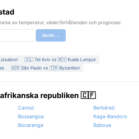
stad
förelse av temperatur, väderförhållanden och prognoser.
Jämför →
 Lissabon
🇮🇱 Tel Aviv vs 🇲🇾 Kuala Lumpur
les
🇧🇷 São Paulo vs 🇹🇷 Byzantion
lafrikanska republiken 🇨🇫
Carnot
Berbérati
Bossangoa
Kaga-Bandoro
Bocaranga
Baboua