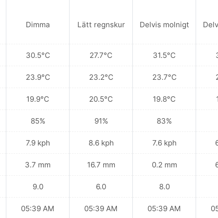
Dimma
Lätt regnskur
Delvis molnigt
Delv
30.5°C
27.7°C
31.5°C
23.9°C
23.2°C
23.7°C
19.9°C
20.5°C
19.8°C
85%
91%
83%
7.9 kph
8.6 kph
7.6 kph
3.7 mm
16.7 mm
0.2 mm
9.0
6.0
8.0
05:39 AM
05:39 AM
05:39 AM
0