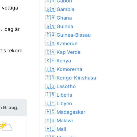
🇬🇦 Gabon
 vettiga
🇬🇲 Gambia
🇬🇭 Ghana
🇬🇳 Guinea
. Idag är
🇬🇼 Guinea-Bissau
🇨🇲 Kamerun
t:s rekord
🇨🇻 Kap Verde
🇰🇪 Kenya
🇰🇲 Komorerna
🇨🇩 Kongo-Kinshasa
🇱🇸 Lesotho
🇱🇷 Liberia
🇱🇾 Libyen
n 9. aug.
mån 10. aug.
🇲🇬 Madagaskar
🇲🇼 Malawi
🇲🇱 Mali