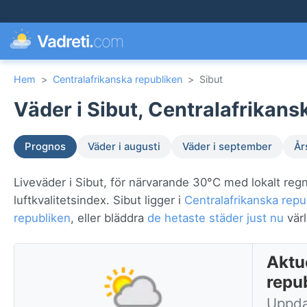
Vadreti.
com
Hem
>
Centralafrikanska republiken
>
Sibut
Väder i Sibut, Centralafrikans
Prognos
Väder i augusti
Väder i september
År
Liveväder i Sibut, för närvarande 30°C med lokalt reg
luftkvalitetsindex. Sibut ligger i
Centralafrikanska repu
republiken
, eller bläddra
de hetaste städer just nu
värl
Aktue
repu
Uppda