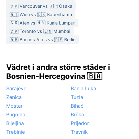
🇨🇦 Vancouver vs 🇯🇵 Osaka
🇦🇹 Wien vs 🇩🇰 Köpenhamn
🇬🇷 Aten vs 🇲🇾 Kuala Lumpur
🇨🇦 Toronto vs 🇮🇳 Mumbai
🇦🇷 Buenos Aires vs 🇩🇪 Berlin
Vädret i andra större städer i
Bosnien-Hercegovina 🇧🇦
Sarajevo
Banja Luka
Zenica
Tuzla
Mostar
Bihać
Bugojno
Brčko
Bijeljina
Prijedor
Trebinje
Travnik