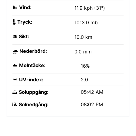
🌬️
Vind:
11.9 kph (31°)
🌡️
Tryck:
1013.0 mb
👁️
Sikt:
10.0 km
🌧️
Nederbörd:
0.0 mm
☁️
Molntäcke:
16%
☀️
UV-index:
2.0
🌅
Soluppgång:
05:42 AM
🌇
Solnedgång:
08:02 PM