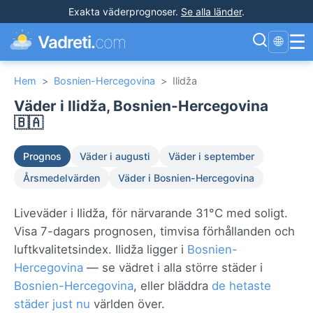
Exakta väderprognoser
.
Se alla länder
.
☰
Vadreti.
com
🌐
Hem
>
Bosnien-Hercegovina
>
Ilidža
Väder i Ilidža, Bosnien-Hercegovina
🇧🇦
Prognos
Väder i augusti
Väder i september
Årsmedelvärden
Väder i Bosnien-Hercegovina
Liveväder i Ilidža, för närvarande 31°C med soligt.
Visa 7-dagars prognosen, timvisa förhållanden och
luftkvalitetsindex. Ilidža ligger i
Bosnien-
Hercegovina
— se vädret i alla större städer i
Bosnien-Hercegovina
, eller bläddra
de hetaste
städer just nu
världen över.