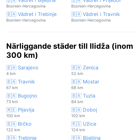
Bosnien-Hercegovina
Bosnien-Hercegovina
🇧🇦 Vädret i Trebinje
🇧🇦 Vädret i Travnik
Bosnien-Hercegovina
Bosnien-Hercegovina
Närliggande städer till Ilidža (inom
300 km)
🇧🇦 Sarajevo
🇧🇦 Zenica
4 km
52 km
🇧🇦 Travnik
🇧🇦 Mostar
67 km
68 km
🇧🇦 Bugojno
🇧🇦 Tuzla
73 km
84 km
🇲🇪 Pljevlja
🇧🇦 Doboj
100 km
102 km
🇧🇦 Brčko
🇷🇸 Užice
122 km
124 km
🇧🇦 Trebinje
🇧🇦 Bijeljina