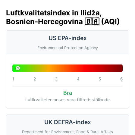
Luftkvalitetsindex in Ilidža,
Bosnien-Hercegovina 🇧🇦 (AQI)
US EPA-index
Environmental Protection Agency
1
1
2
3
4
5
6
Bra
Luftkvaliteten anses vara tillfredsställande
UK DEFRA-index
Department for Environment, Food & Rural Affairs