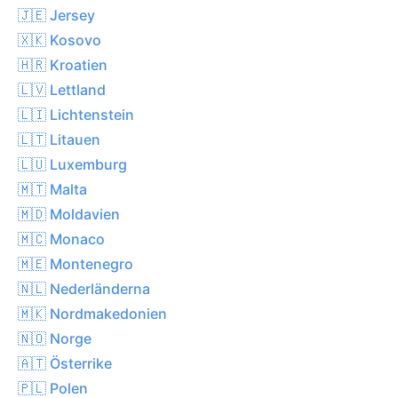
🇯🇪 Jersey
🇽🇰 Kosovo
🇭🇷 Kroatien
🇱🇻 Lettland
🇱🇮 Lichtenstein
🇱🇹 Litauen
🇱🇺 Luxemburg
🇲🇹 Malta
🇲🇩 Moldavien
🇲🇨 Monaco
🇲🇪 Montenegro
🇳🇱 Nederländerna
🇲🇰 Nordmakedonien
🇳🇴 Norge
🇦🇹 Österrike
🇵🇱 Polen