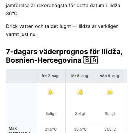
jämförelse är rekordhögsta för detta datum i Ilidža
36°C.
Drick vatten och ta det lugnt — Ilidža är verkligen
varmt just nu.
7-dagars väderprognos för Ilidža,
Bosnien-Hercegovina 🇧🇦
fre 7. aug.
lör 8. aug.
sön 9. aug.
må
Soligt
Soligt
Soligt
Max
31.9°C
30.5°C
31.8°C