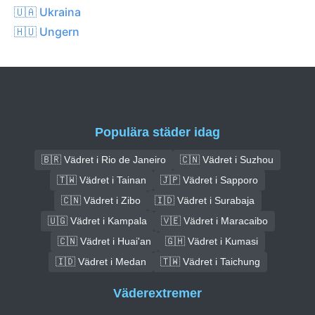
🇺🇦 Ukraina
🇭🇺 Ungern
Populära städer idag
🇧🇷 Vädret i Rio de Janeiro
🇨🇳 Vädret i Suzhou
🇹🇼 Vädret i Tainan
🇯🇵 Vädret i Sapporo
🇨🇳 Vädret i Zibo
🇮🇩 Vädret i Surabaja
🇺🇬 Vädret i Kampala
🇻🇪 Vädret i Maracaibo
🇨🇳 Vädret i Huai'an
🇬🇭 Vädret i Kumasi
🇮🇩 Vädret i Medan
🇹🇼 Vädret i Taichung
Väderextremer