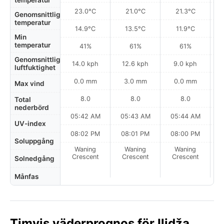
temperatur
23.0°C
21.0°C
21.3°C
Genomsnittlig
temperatur
14.9°C
13.5°C
11.9°C
Min
temperatur
41%
61%
61%
Genomsnittlig
14.0 kph
12.6 kph
9.0 kph
luftfuktighet
0.0 mm
3.0 mm
0.0 mm
Max vind
8.0
8.0
8.0
Total
nederbörd
05:42 AM
05:43 AM
05:44 AM
0
UV-index
08:02 PM
08:01 PM
08:00 PM
Soluppgång
Waning
Waning
Waning
N
Crescent
Crescent
Crescent
Solnedgång
Månfas
Timvis väderprognos för Ilidža,