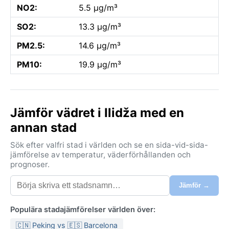
NO2:
5.5 µg/m³
SO2:
13.3 µg/m³
PM2.5:
14.6 µg/m³
PM10:
19.9 µg/m³
Jämför vädret i Ilidža med en
annan stad
Sök efter valfri stad i världen och se en sida-vid-sida-
jämförelse av temperatur, väderförhållanden och
prognoser.
Jämför →
Populära stadajämförelser världen över:
🇨🇳 Peking vs 🇪🇸 Barcelona