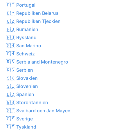
🇵🇹 Portugal
🇧🇾 Republiken Belarus
🇨🇿 Republiken Tjeckien
🇷🇴 Rumänien
🇷🇺 Ryssland
🇸🇲 San Marino
🇨🇭 Schweiz
🇷🇸 Serbia and Montenegro
🇷🇸 Serbien
🇸🇰 Slovakien
🇸🇮 Slovenien
🇪🇸 Spanien
🇬🇧 Storbritannien
🇸🇯 Svalbard och Jan Mayen
🇸🇪 Sverige
🇩🇪 Tyskland