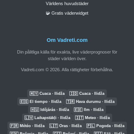
Världens huvudstäder
🧩 Gratis väderwidget
Om Vadreti.com
Din pålitliga källa för exakta, live väderprognoser för
städer världen över.
Vadreti.com © 2026. Alla rättigheter förbehållna.
🇲🇾
🇮🇩
Cuaca · Ilidža
Cuaca · Ilidža
🇪🇸
🇹🇷
El tiempo · Ilidža
Hava durumu · Ilidža
🇭🇺
🇪🇪
Időjárás · Ilidža
Ilm · Ilidža
🇱🇻
🇮🇹
Laikapstākļi · Ilidža
Meteo · Ilidža
🇫🇷
🇱🇹
🇵🇱
Météo · Ilidža
Oras · Ilidža
Pogoda · Ilidža
🇸🇰
🇨🇿
🇫🇮
Počasie · Ilidža
Počasí · Ilidža
Sää · Ilidža