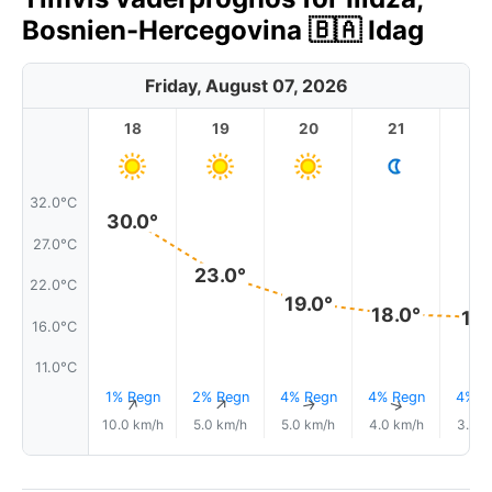
Bosnien-Hercegovina 🇧🇦 Idag
Friday, August 07, 2026
18
19
20
21
2
32.0°C
30.0°
27.0°C
23.0°
22.0°C
19.0°
18.0°
17.
16.0°C
11.0°C
1% Regn
2% Regn
4% Regn
4% Regn
4% R
↑
↑
↑
↑
10.0 km/h
5.0 km/h
5.0 km/h
4.0 km/h
3.0 k