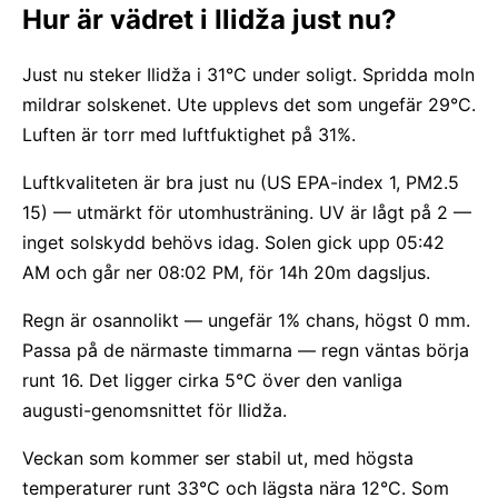
Hur är vädret i Ilidža just nu?
Just nu steker Ilidža i 31°C under soligt. Spridda moln
mildrar solskenet. Ute upplevs det som ungefär 29°C.
Luften är torr med luftfuktighet på 31%.
Luftkvaliteten är bra just nu (US EPA-index 1, PM2.5
15) — utmärkt för utomhusträning. UV är lågt på 2 —
inget solskydd behövs idag. Solen gick upp 05:42
AM och går ner 08:02 PM, för 14h 20m dagsljus.
Regn är osannolikt — ungefär 1% chans, högst 0 mm.
Passa på de närmaste timmarna — regn väntas börja
runt 16. Det ligger cirka 5°C över den vanliga
augusti-genomsnittet för Ilidža.
Veckan som kommer ser stabil ut, med högsta
temperaturer runt 33°C och lägsta nära 12°C. Som