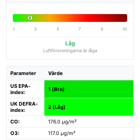
2
1
3
5
7
9
10
Låg
Luftföroreningarna är låga
Parameter
Värde
US EPA-
1 (Bra)
index:
UK DEFRA-
2 (Låg)
index:
CO:
176.0 µg/m³
O3:
117.0 µg/m³