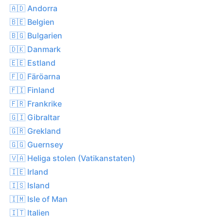
🇦🇩 Andorra
🇧🇪 Belgien
🇧🇬 Bulgarien
🇩🇰 Danmark
🇪🇪 Estland
🇫🇴 Färöarna
🇫🇮 Finland
🇫🇷 Frankrike
🇬🇮 Gibraltar
🇬🇷 Grekland
🇬🇬 Guernsey
🇻🇦 Heliga stolen (Vatikanstaten)
🇮🇪 Irland
🇮🇸 Island
🇮🇲 Isle of Man
🇮🇹 Italien