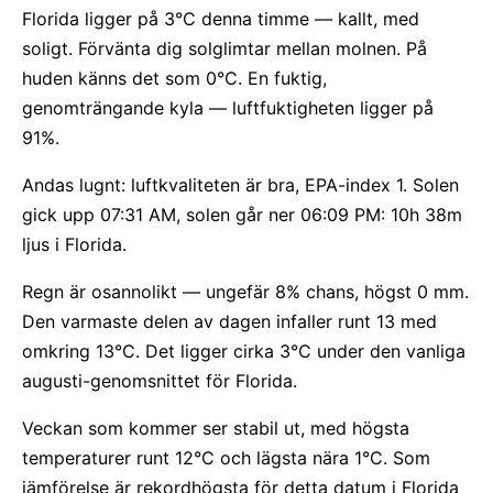
Florida ligger på 3°C denna timme — kallt, med
soligt. Förvänta dig solglimtar mellan molnen. På
huden känns det som 0°C. En fuktig,
genomträngande kyla — luftfuktigheten ligger på
91%.
Andas lugnt: luftkvaliteten är bra, EPA-index 1. Solen
gick upp 07:31 AM, solen går ner 06:09 PM: 10h 38m
ljus i Florida.
Regn är osannolikt — ungefär 8% chans, högst 0 mm.
Den varmaste delen av dagen infaller runt 13 med
omkring 13°C. Det ligger cirka 3°C under den vanliga
augusti-genomsnittet för Florida.
Veckan som kommer ser stabil ut, med högsta
temperaturer runt 12°C och lägsta nära 1°C. Som
jämförelse är rekordhögsta för detta datum i Florida