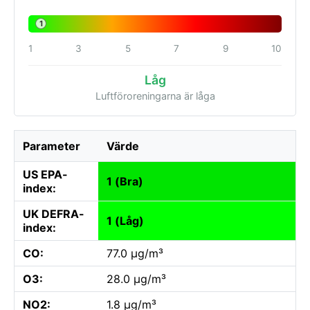
1
1
3
5
7
9
10
Låg
Luftföroreningarna är låga
Parameter
Värde
US EPA-
1 (Bra)
index:
UK DEFRA-
1 (Låg)
index:
CO:
77.0 µg/m³
O3:
28.0 µg/m³
NO2:
1.8 µg/m³