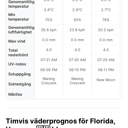
Genomsnittlig
temperatur
3.4°C
2.9°C
2.7°C
Min
temperatur
75%
65%
76%
Genomsnittlig
26.6 kph
23.8 kph
20.2 kph
luftfuktighet
0.0 mm
0.0 mm
0.0 mm
Max vind
4.0
4.0
4.0
Total
nederbörd
07:31 AM
07:30 AM
07:29 AM
UV-index
06:09 PM
06:10 PM
06:11 PM
Soluppgång
Waning
Waning
New Moon
N
Crescent
Crescent
Solnedgång
Månfas
Timvis väderprognos för Florida,