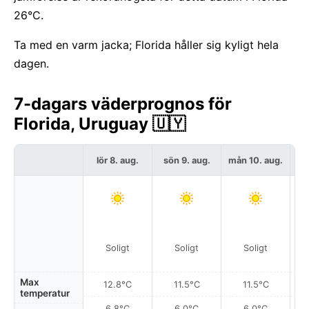
26°C.
Ta med en varm jacka; Florida håller sig kyligt hela
dagen.
7-dagars väderprognos för
Florida, Uruguay 🇺🇾
lör 8. aug.
sön 9. aug.
mån 10. aug.
t
Soligt
Soligt
Soligt
Max
12.8°C
11.5°C
11.5°C
temperatur
6.8°C
6.0°C
6.0°C