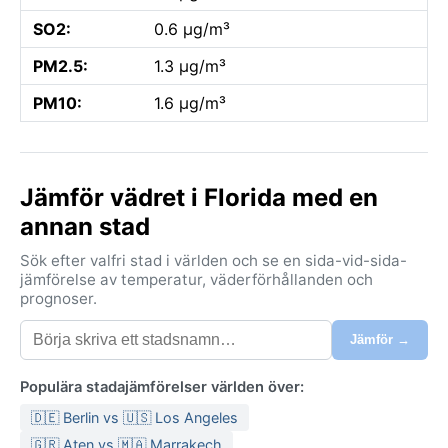
SO2:
0.6 µg/m³
PM2.5:
1.3 µg/m³
PM10:
1.6 µg/m³
Jämför vädret i Florida med en
annan stad
Sök efter valfri stad i världen och se en sida-vid-sida-
jämförelse av temperatur, väderförhållanden och
prognoser.
Jämför →
Populära stadajämförelser världen över:
🇩🇪 Berlin vs 🇺🇸 Los Angeles
🇬🇷 Aten vs 🇲🇦 Marrakech