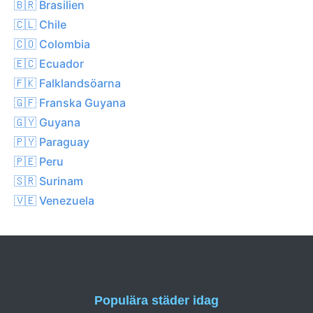
🇧🇷 Brasilien
🇨🇱 Chile
🇨🇴 Colombia
🇪🇨 Ecuador
🇫🇰 Falklandsöarna
🇬🇫 Franska Guyana
🇬🇾 Guyana
🇵🇾 Paraguay
🇵🇪 Peru
🇸🇷 Surinam
🇻🇪 Venezuela
Populära städer idag