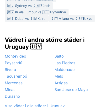
🇦🇺 Sydney vs 🇨🇭 Zürich
🇲🇾 Kuala Lumpur vs 🇹🇷 Byzantion
🇦🇪 Dubai vs 🇪🇬 Kairo
🇮🇹 Milano vs 🇯🇵 Tokyo
Vädret i andra större städer i
Uruguay 🇺🇾
Montevideo
Salto
Paysandú
Las Piedras
Rivera
Maldonado
Tacuarembó
Melo
Mercedes
Artigas
Minas
San José de Mayo
Durazno
Visa väder i alla städer i Uruguay