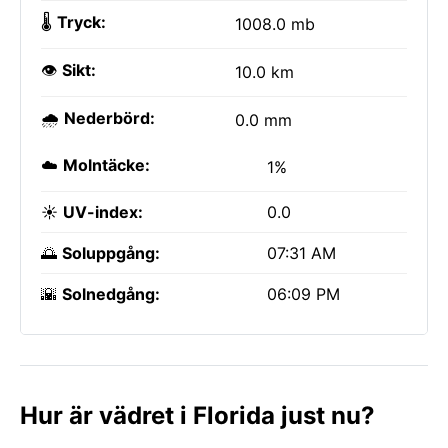
🌡️
Tryck:
1008.0 mb
👁️
Sikt:
10.0 km
🌧️
Nederbörd:
0.0 mm
☁️
Molntäcke:
1%
☀️
UV-index:
0.0
🌅
Soluppgång:
07:31 AM
🌇
Solnedgång:
06:09 PM
Hur är vädret i Florida just nu?