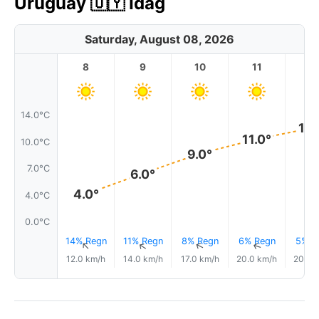
Uruguay 🇺🇾 Idag
Saturday, August 08, 2026
8
9
10
11
1
14.0°C
12.
11.0°
10.0°C
9.0°
7.0°C
6.0°
4.0°
4.0°C
0.0°C
14% Regn
11% Regn
8% Regn
6% Regn
5% R
↑
↑
↑
↑
12.0 km/h
14.0 km/h
17.0 km/h
20.0 km/h
20.0 