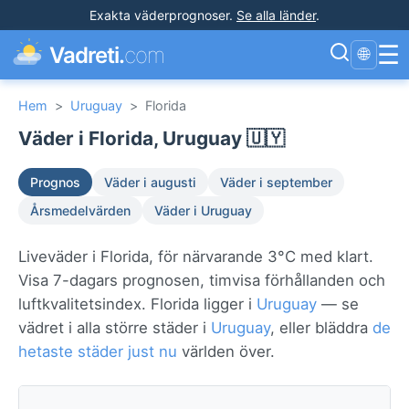
Exakta väderprognoser
.
Se alla länder
.
☰
Vadreti.
com
🌐
Hem
>
Uruguay
>
Florida
Väder i Florida, Uruguay 🇺🇾
Prognos
Väder i augusti
Väder i september
Årsmedelvärden
Väder i Uruguay
Liveväder i Florida, för närvarande 3°C med klart.
Visa 7-dagars prognosen, timvisa förhållanden och
luftkvalitetsindex. Florida ligger i
Uruguay
— se
vädret i alla större städer i
Uruguay
, eller bläddra
de
hetaste städer just nu
världen över.