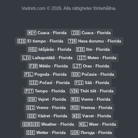
Vadreti.com © 2026. Alla rättigheter förbehållna.
🇲🇾
🇮🇩
Cuaca · Florida
Cuaca · Florida
🇪🇸
🇹🇷
El tiempo · Florida
Hava durumu · Florida
🇭🇺
🇪🇪
Időjárás · Florida
Ilm · Florida
🇱🇻
🇮🇹
Laikapstākļi · Florida
Meteo · Florida
🇫🇷
🇱🇹
Météo · Florida
Oras · Florida
🇵🇱
🇸🇰
Pogoda · Florida
Počasie · Florida
🇨🇿
🇫🇮
Počasí · Florida
Sää · Florida
🇵🇹
🇻🇳
Tempo · Florida
Thời tiết · Florida
🇩🇰
🇷🇸
Vejret · Florida
Vreme · Florida
🇸🇮
🇷🇴
Vreme · Florida
Vremea · Florida
🇸🇪
🇳🇴
Vädret · Florida
Været · Florida
🇬🇧🇺🇸
🇳🇱
Weather · Florida
Weer · Florida
🇩🇪
🇺🇦
Wetter · Florida
Погода · Florida