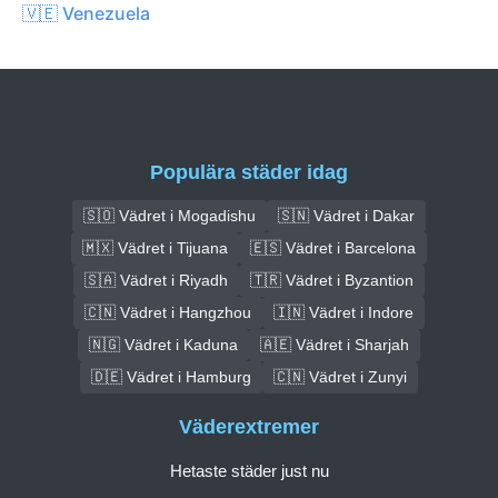
🇻🇪 Venezuela
Populära städer idag
🇸🇴 Vädret i Mogadishu
🇸🇳 Vädret i Dakar
🇲🇽 Vädret i Tijuana
🇪🇸 Vädret i Barcelona
🇸🇦 Vädret i Riyadh
🇹🇷 Vädret i Byzantion
🇨🇳 Vädret i Hangzhou
🇮🇳 Vädret i Indore
🇳🇬 Vädret i Kaduna
🇦🇪 Vädret i Sharjah
🇩🇪 Vädret i Hamburg
🇨🇳 Vädret i Zunyi
Väderextremer
Hetaste städer just nu