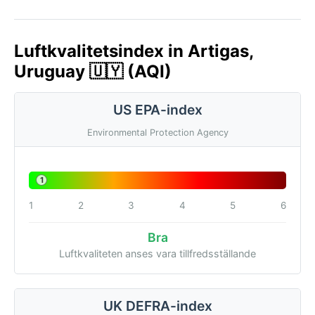
Luftkvalitetsindex in Artigas,
Uruguay 🇺🇾 (AQI)
US EPA-index
Environmental Protection Agency
1
1
2
3
4
5
6
Bra
Luftkvaliteten anses vara tillfredsställande
UK DEFRA-index