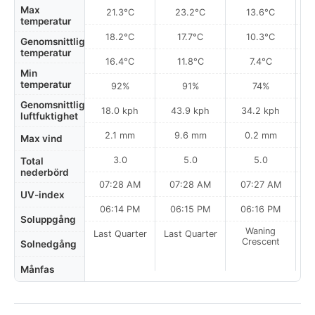
Max
21.3°C
23.2°C
13.6°C
temperatur
18.2°C
17.7°C
10.3°C
Genomsnittlig
temperatur
16.4°C
11.8°C
7.4°C
Min
temperatur
92%
91%
74%
Genomsnittlig
18.0 kph
43.9 kph
34.2 kph
luftfuktighet
2.1 mm
9.6 mm
0.2 mm
Max vind
3.0
5.0
5.0
Total
nederbörd
07:28 AM
07:28 AM
07:27 AM
UV-index
06:14 PM
06:15 PM
06:16 PM
Soluppgång
Waning
Last Quarter
Last Quarter
Crescent
Solnedgång
Månfas