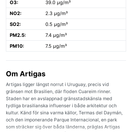
O3:
39.0 µg/m³
NO2:
2.3 µg/m³
SO2:
0.5 µg/m³
PM2.5:
7.4 µg/m³
PM10:
7.5 µg/m³
Om Artigas
Artigas ligger längst norrut i Uruguay, precis vid
gränsen mot Brasilien, där floden Cuareim rinner.
Staden har en avslappnad gränsstadskänsla med
tydliga brasilianska influenser i både arkitektur och
kultur. Känd för sina varma källor, Termas del Daymán,
och den imponerande Parque Internacional, en park
som sträcker sig över båda länderna, präglas Artigas