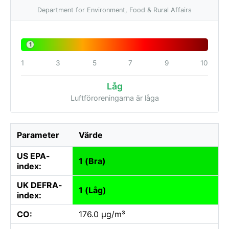
Department for Environment, Food & Rural Affairs
1
1
3
5
7
9
10
Låg
Luftföroreningarna är låga
Parameter
Värde
US EPA-
1 (Bra)
index:
UK DEFRA-
1 (Låg)
index:
CO:
176.0 µg/m³