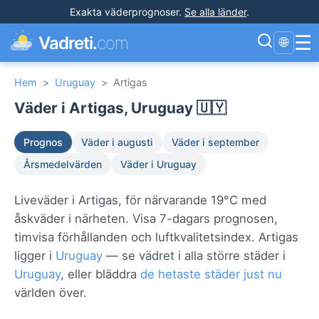
Exakta väderprognoser
.
Se alla länder
.
☰
Vadreti.
com
🌐
Hem
>
Uruguay
>
Artigas
Väder i Artigas, Uruguay 🇺🇾
Prognos
Väder i augusti
Väder i september
Årsmedelvärden
Väder i Uruguay
Liveväder i Artigas, för närvarande 19°C med
åskväder i närheten. Visa 7-dagars prognosen,
timvisa förhållanden och luftkvalitetsindex. Artigas
ligger i
Uruguay
— se vädret i alla större städer i
Uruguay
, eller bläddra
de hetaste städer just nu
världen över.