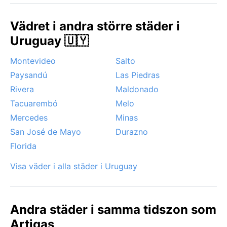
het och fuktig, vilket gör utomhusaktiviteter mindre
lockande. Noterbara väderfenomen är sällsynta;
Vädret i andra större städer i
Artigas ligger för långt söderut för att påverkas av
Uruguay 🇺🇾
tropiska stormar, och snö förekommer inte. Däremot
kan kraftiga åskväder dra in över pampasen, ibland
Montevideo
Salto
med hagel eller byiga vindar. Dimma kan förekomma
Paysandú
Las Piedras
under vintermorgnar längs floden.
Rivera
Maldonado
Tacuarembó
Melo
Mercedes
Minas
San José de Mayo
Durazno
Florida
Visa väder i alla städer i Uruguay
Andra städer i samma tidszon som
Artigas