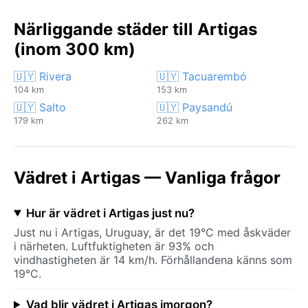
Närliggande städer till Artigas
(inom 300 km)
🇺🇾 Rivera
🇺🇾 Tacuarembó
104 km
153 km
🇺🇾 Salto
🇺🇾 Paysandú
179 km
262 km
Vädret i Artigas — Vanliga frågor
Hur är vädret i Artigas just nu?
Just nu i Artigas, Uruguay, är det 19°C med åskväder
i närheten. Luftfuktigheten är 93% och
vindhastigheten är 14 km/h. Förhållandena känns som
19°C.
Vad blir vädret i Artigas imorgon?