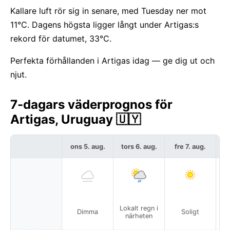
Kallare luft rör sig in senare, med Tuesday ner mot
11°C. Dagens högsta ligger långt under Artigas:s
rekord för datumet, 33°C.
Perfekta förhållanden i Artigas idag — ge dig ut och
njut.
7-dagars väderprognos för
Artigas, Uruguay 🇺🇾
ons 5. aug.
tors 6. aug.
fre 7. aug.
l
Lokalt regn i
Dimma
Soligt
närheten