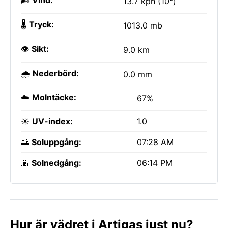
🌬️
Vind:
13.7 kph (10°)
🌡️
Tryck:
1013.0 mb
👁️
Sikt:
9.0 km
🌧️
Nederbörd:
0.0 mm
☁️
Molntäcke:
67%
☀️
UV-index:
1.0
🌅
Soluppgång:
07:28 AM
🌇
Solnedgång:
06:14 PM
Hur är vädret i Artigas just nu?