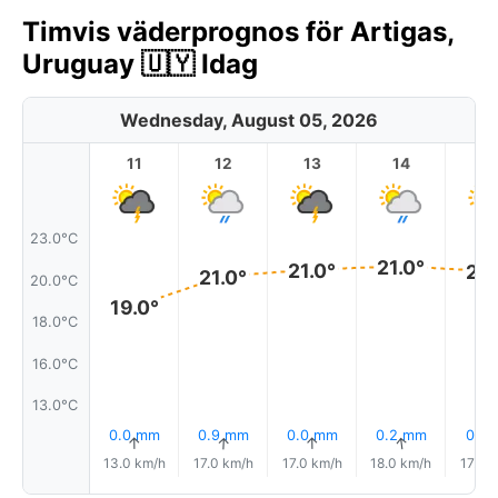
Timvis väderprognos för Artigas,
Uruguay 🇺🇾 Idag
Wednesday, August 05, 2026
11
12
13
14
1
23.0°C
21.0°
21.0°
21.
21.0°
20.0°C
19.0°
18.0°C
16.0°C
13.0°C
0.0 mm
0.9 mm
0.0 mm
0.2 mm
0.1 
↑
↑
↑
↑
↑
13.0 km/h
17.0 km/h
17.0 km/h
18.0 km/h
17.0 