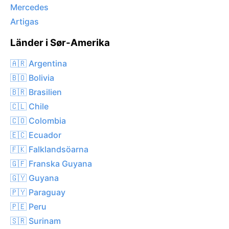
Mercedes
Artigas
Länder i Sør-Amerika
🇦🇷 Argentina
🇧🇴 Bolivia
🇧🇷 Brasilien
🇨🇱 Chile
🇨🇴 Colombia
🇪🇨 Ecuador
🇫🇰 Falklandsöarna
🇬🇫 Franska Guyana
🇬🇾 Guyana
🇵🇾 Paraguay
🇵🇪 Peru
🇸🇷 Surinam