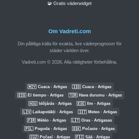
🧩 Gratis väderwidget
Om Vadreti.com
Din pålitliga källa för exakta, live väderprognoser för
städer världen över.
Vadreti.com © 2026. Alla rättigheter förbehållna.
🇲🇾
🇮🇩
Cuaca · Artigas
Cuaca · Artigas
🇪🇸
🇹🇷
El tiempo · Artigas
Hava durumu · Artigas
🇭🇺
🇪🇪
Időjárás · Artigas
Ilm · Artigas
🇱🇻
🇮🇹
Laikapstākļi · Artigas
Meteo · Artigas
🇫🇷
🇱🇹
Météo · Artigas
Oras · Artigasas
🇵🇱
🇸🇰
Pogoda · Artigas
Počasie · Artigas
🇨🇿
🇫🇮
Počasí · Artigas
Sää · Artigas