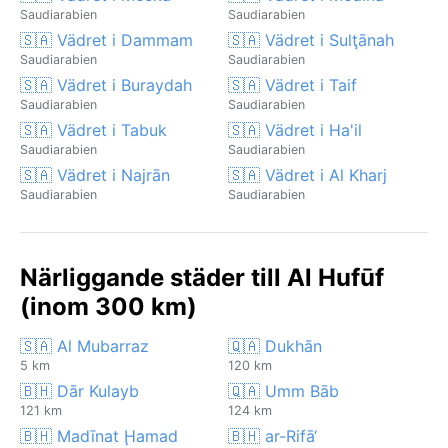
Saudiarabien
Saudiarabien
🇸🇦 Vädret i Dammam
🇸🇦 Vädret i Sulţānah
Saudiarabien
Saudiarabien
🇸🇦 Vädret i Buraydah
🇸🇦 Vädret i Taif
Saudiarabien
Saudiarabien
🇸🇦 Vädret i Tabuk
🇸🇦 Vädret i Ha'il
Saudiarabien
Saudiarabien
🇸🇦 Vädret i Najrān
🇸🇦 Vädret i Al Kharj
Saudiarabien
Saudiarabien
Närliggande städer till Al Hufūf
(inom 300 km)
🇸🇦 Al Mubarraz
🇶🇦 Dukhān
5 km
120 km
🇧🇭 Dār Kulayb
🇶🇦 Umm Bāb
121 km
124 km
🇧🇭 Madīnat Ḩamad
🇧🇭 ar-Rifā‘