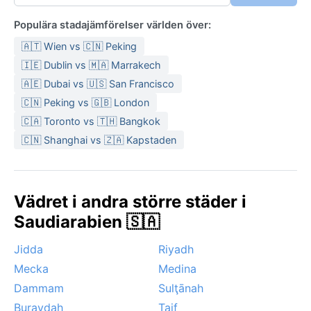
Populära stadajämförelser världen över:
🇦🇹 Wien vs 🇨🇳 Peking
🇮🇪 Dublin vs 🇲🇦 Marrakech
🇦🇪 Dubai vs 🇺🇸 San Francisco
🇨🇳 Peking vs 🇬🇧 London
🇨🇦 Toronto vs 🇹🇭 Bangkok
🇨🇳 Shanghai vs 🇿🇦 Kapstaden
Vädret i andra större städer i
Saudiarabien 🇸🇦
Jidda
Riyadh
Mecka
Medina
Dammam
Sulţānah
Buraydah
Taif