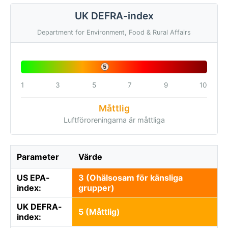
UK DEFRA-index
Department for Environment, Food & Rural Affairs
5
1
3
5
7
9
10
Måttlig
Luftföroreningarna är måttliga
Parameter
Värde
US EPA-
3 (Ohälsosam för känsliga
index:
grupper)
UK DEFRA-
5 (Måttlig)
index: