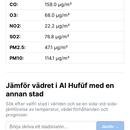
CO:
158.0 µg/m³
O3:
68.0 µg/m³
NO2:
22.2 µg/m³
SO2:
76.8 µg/m³
PM2.5:
47.1 µg/m³
PM10:
114.1 µg/m³
Jämför vädret i Al Hufūf med en
annan stad
Sök efter valfri stad i världen och se en sida-vid-sida-
jämförelse av temperatur, väderförhållanden och
prognoser.
Jämför →