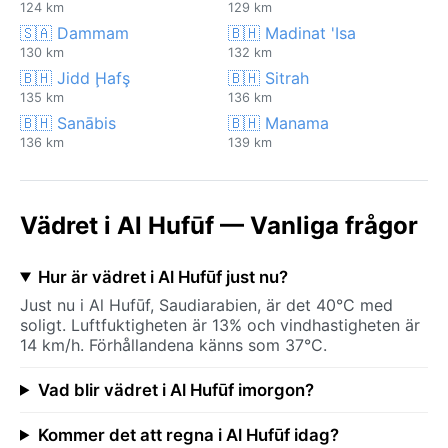
124 km
129 km
🇸🇦 Dammam
🇧🇭 Madinat 'Isa
130 km
132 km
🇧🇭 Jidd Ḩafş
🇧🇭 Sitrah
135 km
136 km
🇧🇭 Sanābis
🇧🇭 Manama
136 km
139 km
Vädret i Al Hufūf — Vanliga frågor
Hur är vädret i Al Hufūf just nu?
Just nu i Al Hufūf, Saudiarabien, är det 40°C med
soligt. Luftfuktigheten är 13% och vindhastigheten är
14 km/h. Förhållandena känns som 37°C.
Vad blir vädret i Al Hufūf imorgon?
Kommer det att regna i Al Hufūf idag?