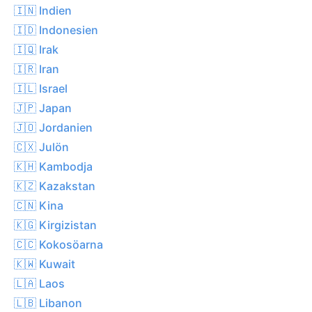
🇮🇳 Indien
🇮🇩 Indonesien
🇮🇶 Irak
🇮🇷 Iran
🇮🇱 Israel
🇯🇵 Japan
🇯🇴 Jordanien
🇨🇽 Julön
🇰🇭 Kambodja
🇰🇿 Kazakstan
🇨🇳 Kina
🇰🇬 Kirgizistan
🇨🇨 Kokosöarna
🇰🇼 Kuwait
🇱🇦 Laos
🇱🇧 Libanon