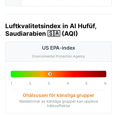
Luftkvalitetsindex in Al Hufūf,
Saudiarabien 🇸🇦 (AQI)
US EPA-index
Environmental Protection Agency
3
1
2
3
4
5
6
Ohälsosam för känsliga grupper
Medlemmar av känsliga grupper kan uppleva
hälsoeffekter