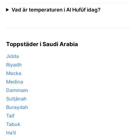
Vad är temperaturen i Al Hufūf idag?
Toppstäder i Saudi Arabia
Jidda
Riyadh
Mecka
Medina
Dammam
Sulţānah
Buraydah
Taif
Tabuk
Ha'il