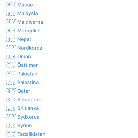
🇲🇴 Macao
🇲🇾 Malaysia
🇲🇻 Maldiverna
🇲🇳 Mongoliet
🇳🇵 Nepal
🇰🇵 Nordkorea
🇴🇲 Oman
🇹🇱 Östtimor
🇵🇰 Pakistan
🇵🇸 Palestina
🇶🇦 Qatar
🇸🇬 Singapore
🇱🇰 Sri Lanka
🇰🇷 Sydkorea
🇸🇾 Syrien
🇹🇯 Tadzjikistan