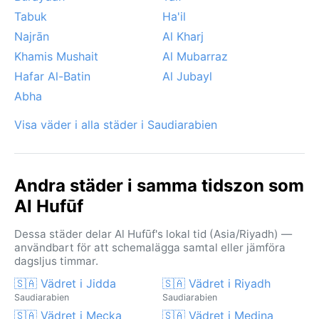
Tabuk
Ha'il
Najrān
Al Kharj
Khamis Mushait
Al Mubarraz
Hafar Al-Batin
Al Jubayl
Abha
Visa väder i alla städer i Saudiarabien
Andra städer i samma tidszon som
Al Hufūf
Dessa städer delar Al Hufūf's lokal tid (Asia/Riyadh) —
användbart för att schemalägga samtal eller jämföra
dagsljus timmar.
🇸🇦 Vädret i Jidda
🇸🇦 Vädret i Riyadh
Saudiarabien
Saudiarabien
🇸🇦 Vädret i Mecka
🇸🇦 Vädret i Medina