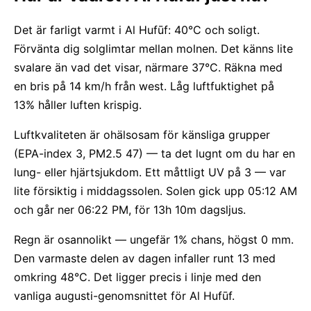
Det är farligt varmt i Al Hufūf: 40°C och soligt.
Förvänta dig solglimtar mellan molnen. Det känns lite
svalare än vad det visar, närmare 37°C. Räkna med
en bris på 14 km/h från west. Låg luftfuktighet på
13% håller luften krispig.
Luftkvaliteten är ohälsosam för känsliga grupper
(EPA-index 3, PM2.5 47) — ta det lugnt om du har en
lung- eller hjärtsjukdom. Ett måttligt UV på 3 — var
lite försiktig i middagssolen. Solen gick upp 05:12 AM
och går ner 06:22 PM, för 13h 10m dagsljus.
Regn är osannolikt — ungefär 1% chans, högst 0 mm.
Den varmaste delen av dagen infaller runt 13 med
omkring 48°C. Det ligger precis i linje med den
vanliga augusti-genomsnittet för Al Hufūf.