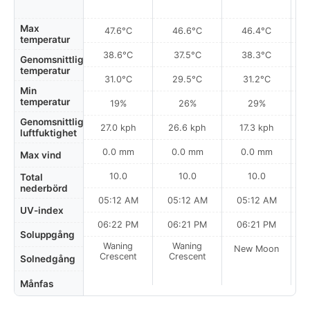
Max
47.6°C
46.6°C
46.4°C
temperatur
38.6°C
37.5°C
38.3°C
Genomsnittlig
temperatur
31.0°C
29.5°C
31.2°C
Min
temperatur
19%
26%
29%
Genomsnittlig
27.0 kph
26.6 kph
17.3 kph
luftfuktighet
0.0 mm
0.0 mm
0.0 mm
Max vind
10.0
10.0
10.0
Total
nederbörd
05:12 AM
05:12 AM
05:12 AM
UV-index
06:22 PM
06:21 PM
06:21 PM
Soluppgång
Waning
Waning
New Moon
N
Crescent
Crescent
Solnedgång
Månfas