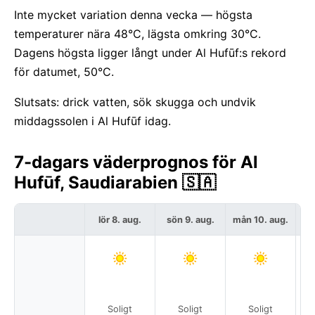
Inte mycket variation denna vecka — högsta
temperaturer nära 48°C, lägsta omkring 30°C.
Dagens högsta ligger långt under Al Hufūf:s rekord
för datumet, 50°C.
Slutsats: drick vatten, sök skugga och undvik
middagssolen i Al Hufūf idag.
7-dagars väderprognos för Al
Hufūf, Saudiarabien 🇸🇦
lör 8. aug.
sön 9. aug.
mån 10. aug.
t
Soligt
Soligt
Soligt