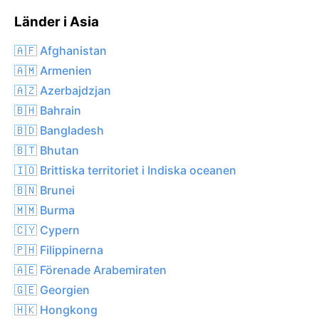
Länder i Asia
🇦🇫 Afghanistan
🇦🇲 Armenien
🇦🇿 Azerbajdzjan
🇧🇭 Bahrain
🇧🇩 Bangladesh
🇧🇹 Bhutan
🇮🇴 Brittiska territoriet i Indiska oceanen
🇧🇳 Brunei
🇲🇲 Burma
🇨🇾 Cypern
🇵🇭 Filippinerna
🇦🇪 Förenade Arabemiraten
🇬🇪 Georgien
🇭🇰 Hongkong