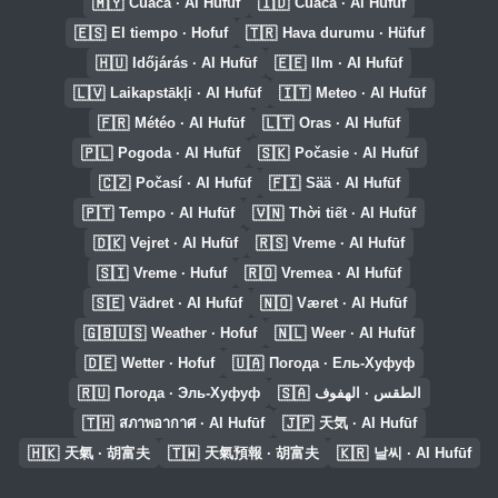
🇲🇾
🇮🇩
Cuaca · Al Hufūf
Cuaca · Al Hufūf
🇪🇸
🇹🇷
El tiempo · Hofuf
Hava durumu · Hüfuf
🇭🇺
🇪🇪
Időjárás · Al Hufūf
Ilm · Al Hufūf
🇱🇻
🇮🇹
Laikapstākļi · Al Hufūf
Meteo · Al Hufūf
🇫🇷
🇱🇹
Météo · Al Hufūf
Oras · Al Hufūf
🇵🇱
🇸🇰
Pogoda · Al Hufūf
Počasie · Al Hufūf
🇨🇿
🇫🇮
Počasí · Al Hufūf
Sää · Al Hufūf
🇵🇹
🇻🇳
Tempo · Al Hufūf
Thời tiết · Al Hufūf
🇩🇰
🇷🇸
Vejret · Al Hufūf
Vreme · Al Hufūf
🇸🇮
🇷🇴
Vreme · Hufuf
Vremea · Al Hufūf
🇸🇪
🇳🇴
Vädret · Al Hufūf
Været · Al Hufūf
🇬🇧🇺🇸
🇳🇱
Weather · Hofuf
Weer · Al Hufūf
🇩🇪
🇺🇦
Wetter · Hofuf
Погода · Ель-Хуфуф
🇷🇺
🇸🇦
Погода · Эль-Хуфуф
الطقس · الهفوف
🇹🇭
🇯🇵
สภาพอากาศ · Al Hufūf
天気 · Al Hufūf
🇭🇰
🇹🇼
🇰🇷
天氣 · 胡富夫
天氣預報 · 胡富夫
날씨 · Al Hufūf