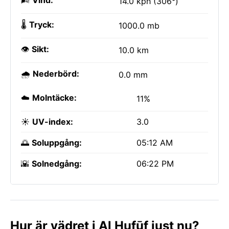
🌬️
Vind:
14.0 kph (306°)
🌡️
Tryck:
1000.0 mb
👁️
Sikt:
10.0 km
🌧️
Nederbörd:
0.0 mm
☁️
Molntäcke:
11%
☀️
UV-index:
3.0
🌅
Soluppgång:
05:12 AM
🌇
Solnedgång:
06:22 PM
Hur är vädret i Al Hufūf just nu?