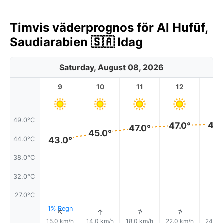
Timvis väderprognos för Al Hufūf,
Saudiarabien 🇸🇦 Idag
Saturday, August 08, 2026
9
10
11
12
1
49.0°C
48.
47.0°
47.0°
45.0°
43.0°
44.0°C
38.0°C
32.0°C
27.0°C
1% Regn
↑
↑
↑
↑
15.0 km/h
14.0 km/h
18.0 km/h
22.0 km/h
24.0 