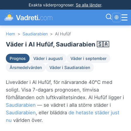
Exakta väderprognoser
.
Se alla länder
.
☰
Vadreti.
com
🌐
Hem
>
Saudiarabien
>
Al Hufūf
Väder i Al Hufūf, Saudiarabien 🇸🇦
Prognos
Väder i augusti
Väder i september
Årsmedelvärden
Väder i Saudiarabien
Liveväder i Al Hufūf, för närvarande 40°C med
soligt. Visa 7-dagars prognosen, timvisa
förhållanden och luftkvalitetsindex. Al Hufūf ligger i
Saudiarabien
— se vädret i alla större städer i
Saudiarabien
, eller bläddra
de hetaste städer just
nu
världen över.