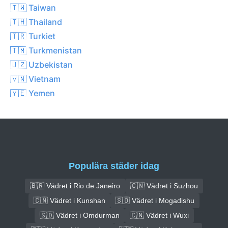
🇹🇼 Taiwan
🇹🇭 Thailand
🇹🇷 Turkiet
🇹🇲 Turkmenistan
🇺🇿 Uzbekistan
🇻🇳 Vietnam
🇾🇪 Yemen
Populära städer idag
🇧🇷 Vädret i Rio de Janeiro
🇨🇳 Vädret i Suzhou
🇨🇳 Vädret i Kunshan
🇸🇴 Vädret i Mogadishu
🇸🇩 Vädret i Omdurman
🇨🇳 Vädret i Wuxi