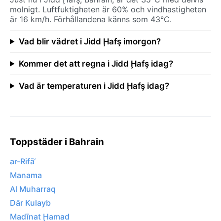
molnigt. Luftfuktigheten är 60% och vindhastigheten
är 16 km/h. Förhållandena känns som 43°C.
Vad blir vädret i Jidd Ḩafş imorgon?
Kommer det att regna i Jidd Ḩafş idag?
Vad är temperaturen i Jidd Ḩafş idag?
Toppstäder i Bahrain
ar-Rifā‘
Manama
Al Muharraq
Dār Kulayb
Madīnat Ḩamad