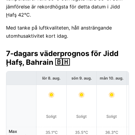
jämförelse är rekordhögsta för detta datum i Jidd
Ḩafş 42°C.
Med tanke på luftkvaliteten, håll ansträngande
utomhusaktivitet kort idag.
7-dagars väderprognos för Jidd
Ḩafş, Bahrain 🇧🇭
lör 8. aug.
sön 9. aug.
mån 10. aug.
t
Soligt
Soligt
Soligt
Max
35.1°C
35.5°C
36.3°C