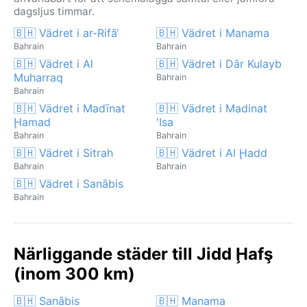
dagsljus timmar.
🇧🇭 Vädret i ar-Rifā‘
🇧🇭 Vädret i Manama
Bahrain
Bahrain
🇧🇭 Vädret i Al
🇧🇭 Vädret i Dār Kulayb
Muharraq
Bahrain
Bahrain
🇧🇭 Vädret i Madīnat
🇧🇭 Vädret i Madinat
Ḩamad
'Isa
Bahrain
Bahrain
🇧🇭 Vädret i Sitrah
🇧🇭 Vädret i Al Ḩadd
Bahrain
Bahrain
🇧🇭 Vädret i Sanābis
Bahrain
Närliggande städer till Jidd Ḩafş
(inom 300 km)
🇧🇭 Sanābis
🇧🇭 Manama