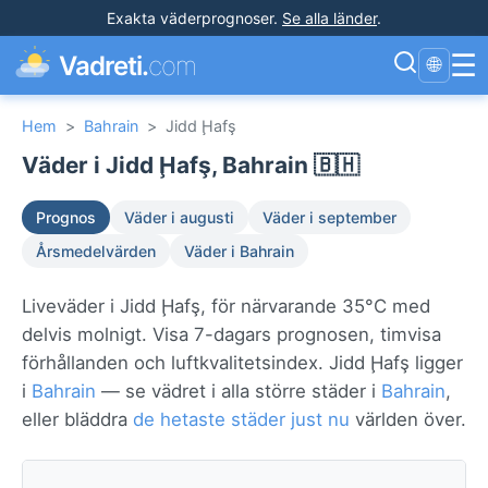
Exakta väderprognoser
.
Se alla länder
.
☰
Vadreti.
com
🌐
Hem
>
Bahrain
>
Jidd Ḩafş
Väder i Jidd Ḩafş, Bahrain 🇧🇭
Prognos
Väder i augusti
Väder i september
Årsmedelvärden
Väder i Bahrain
Liveväder i Jidd Ḩafş, för närvarande 35°C med
delvis molnigt. Visa 7-dagars prognosen, timvisa
förhållanden och luftkvalitetsindex. Jidd Ḩafş ligger
i
Bahrain
— se vädret i alla större städer i
Bahrain
,
eller bläddra
de hetaste städer just nu
världen över.