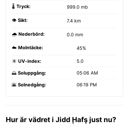
🌡️
Tryck:
999.0 mb
👁️
Sikt:
7.4 km
🌧️
Nederbörd:
0.0 mm
☁️
Molntäcke:
45%
☀️
UV-index:
5.0
🌅
Soluppgång:
05:06 AM
🌇
Solnedgång:
06:19 PM
Hur är vädret i Jidd Ḩafş just nu?