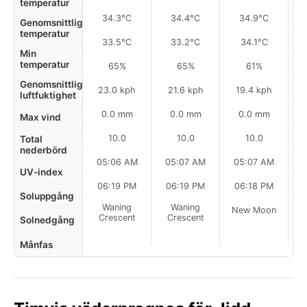
temperatur
34.3°C
34.4°C
34.9°C
Genomsnittlig
temperatur
33.5°C
33.2°C
34.1°C
Min
temperatur
65%
65%
61%
Genomsnittlig
23.0 kph
21.6 kph
19.4 kph
luftfuktighet
0.0 mm
0.0 mm
0.0 mm
Max vind
10.0
10.0
10.0
Total
nederbörd
05:06 AM
05:07 AM
05:07 AM
0
UV-index
06:19 PM
06:19 PM
06:18 PM
Soluppgång
Waning
Waning
New Moon
N
Crescent
Crescent
Solnedgång
Månfas