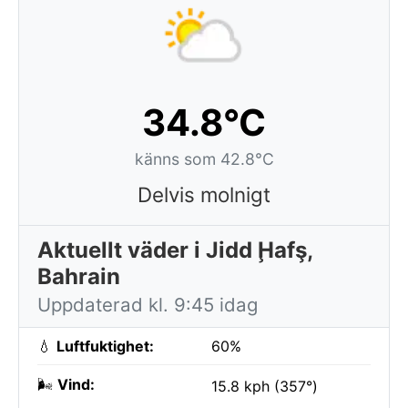
34.8°C
känns som 42.8°C
Delvis molnigt
Aktuellt väder i Jidd Ḩafş,
Bahrain
Uppdaterad kl. 9:45 idag
💧
Luftfuktighet:
60%
🌬️
Vind:
15.8 kph (357°)