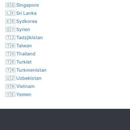
🇸🇬 Singapore
🇱🇰 Sri Lanka
🇰🇷 Sydkorea
🇸🇾 Syrien
🇹🇯 Tadzjikistan
🇹🇼 Taiwan
🇹🇭 Thailand
🇹🇷 Turkiet
🇹🇲 Turkmenistan
🇺🇿 Uzbekistan
🇻🇳 Vietnam
🇾🇪 Yemen