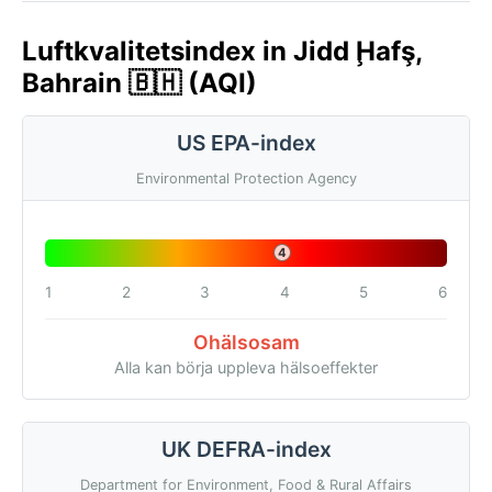
Luftkvalitetsindex in Jidd Ḩafş,
Bahrain 🇧🇭 (AQI)
US EPA-index
Environmental Protection Agency
4
1
2
3
4
5
6
Ohälsosam
Alla kan börja uppleva hälsoeffekter
UK DEFRA-index
Department for Environment, Food & Rural Affairs