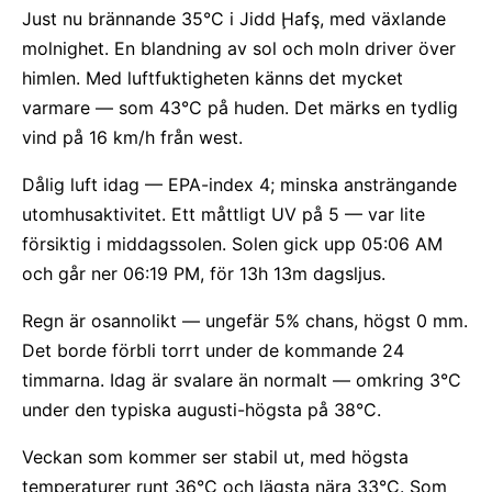
Just nu brännande 35°C i Jidd Ḩafş, med växlande
molnighet. En blandning av sol och moln driver över
himlen. Med luftfuktigheten känns det mycket
varmare — som 43°C på huden. Det märks en tydlig
vind på 16 km/h från west.
Dålig luft idag — EPA-index 4; minska ansträngande
utomhusaktivitet. Ett måttligt UV på 5 — var lite
försiktig i middagssolen. Solen gick upp 05:06 AM
och går ner 06:19 PM, för 13h 13m dagsljus.
Regn är osannolikt — ungefär 5% chans, högst 0 mm.
Det borde förbli torrt under de kommande 24
timmarna. Idag är svalare än normalt — omkring 3°C
under den typiska augusti-högsta på 38°C.
Veckan som kommer ser stabil ut, med högsta
temperaturer runt 36°C och lägsta nära 33°C. Som