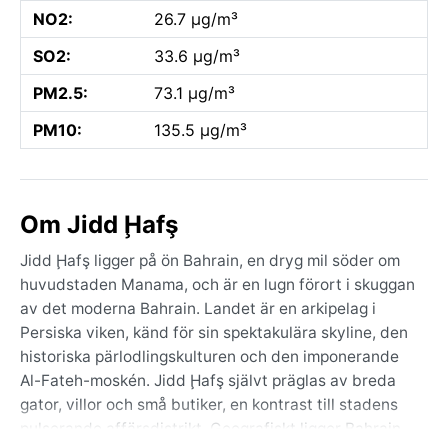
NO2:
26.7 µg/m³
SO2:
33.6 µg/m³
PM2.5:
73.1 µg/m³
PM10:
135.5 µg/m³
Om Jidd Ḩafş
Jidd Ḩafş ligger på ön Bahrain, en dryg mil söder om
huvudstaden Manama, och är en lugn förort i skuggan
av det moderna Bahrain. Landet är en arkipelag i
Persiska viken, känd för sin spektakulära skyline, den
historiska pärlodlingskulturen och den imponerande
Al-Fateh-moskén. Jidd Ḩafş självt präglas av breda
gator, villor och små butiker, en kontrast till stadens
pulserande affärsdistrikt. Geografiskt ligger Bahrain