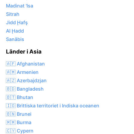
Madinat 'Isa
Sitrah
Jidd Ḩafş
Al Ḩadd
Sanābis
Länder i Asia
🇦🇫 Afghanistan
🇦🇲 Armenien
🇦🇿 Azerbajdzjan
🇧🇩 Bangladesh
🇧🇹 Bhutan
🇮🇴 Brittiska territoriet i Indiska oceanen
🇧🇳 Brunei
🇲🇲 Burma
🇨🇾 Cypern