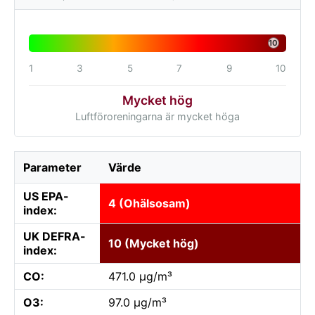
10
1
3
5
7
9
10
Mycket hög
Luftföroreningarna är mycket höga
Parameter
Värde
US EPA-
4 (Ohälsosam)
index:
UK DEFRA-
10 (Mycket hög)
index:
CO:
471.0 µg/m³
O3:
97.0 µg/m³