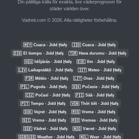
Din pålitliga källa för exakta, live väderprognoser för
städer världen över.
Vadreti.com © 2026. Alla rättigheter förbehållna.
🇲🇾
🇮🇩
Cuaca · Jidd Ḩafş
Cuaca · Jidd Ḩafş
🇪🇸
🇹🇷
El tiempo · Jidd Ḩafş
Hava durumu · Jidd Ḩafş
🇭🇺
🇪🇪
Időjárás · Jidd Ḩafş
Ilm · Jidd Ḩafş
🇱🇻
🇮🇹
Laikapstākļi · Jidd Ḩafş
Meteo · Jidd Ḩafş
🇫🇷
🇱🇹
Météo · Jidd Ḩafş
Oras · Jidd Ḩafş
🇵🇱
🇸🇰
Pogoda · Jidd Ḩafş
Počasie · Jidd Ḩafş
🇨🇿
🇫🇮
Počasí · Jidd Ḩafş
Sää · Jidd Ḩafş
🇵🇹
🇻🇳
Tempo · Jidd Ḩafş
Thời tiết · Jidd Ḩafş
🇩🇰
🇷🇸
Vejret · Jidd Ḩafş
Vreme · Jidd Ḩafş
🇸🇮
🇷🇴
Vreme · Jidd Ḩafş
Vremea · Jidd Ḩafş
🇸🇪
🇳🇴
Vädret · Jidd Ḩafş
Været · Jidd Ḩafş
🇬🇧🇺🇸
🇳🇱
Weather · Jidd Ḩafş
Weer · Jidd Ḩafş