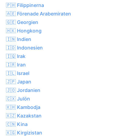
🇵🇭 Filippinerna
🇦🇪 Förenade Arabemiraten
🇬🇪 Georgien
🇭🇰 Hongkong
🇮🇳 Indien
🇮🇩 Indonesien
🇮🇶 Irak
🇮🇷 Iran
🇮🇱 Israel
🇯🇵 Japan
🇯🇴 Jordanien
🇨🇽 Julön
🇰🇭 Kambodja
🇰🇿 Kazakstan
🇨🇳 Kina
🇰🇬 Kirgizistan