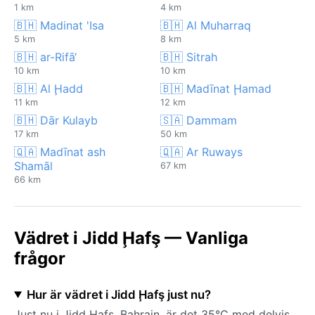
1 km
4 km
🇧🇭 Madinat 'Isa
🇧🇭 Al Muharraq
5 km
8 km
🇧🇭 ar-Rifā‘
🇧🇭 Sitrah
10 km
10 km
🇧🇭 Al Ḩadd
🇧🇭 Madīnat Ḩamad
11 km
12 km
🇧🇭 Dār Kulayb
🇸🇦 Dammam
17 km
50 km
🇶🇦 Madīnat ash
🇶🇦 Ar Ruways
Shamāl
67 km
66 km
Vädret i Jidd Ḩafş — Vanliga
frågor
Hur är vädret i Jidd Ḩafş just nu?
Just nu i Jidd Ḩafş, Bahrain, är det 35°C med delvis