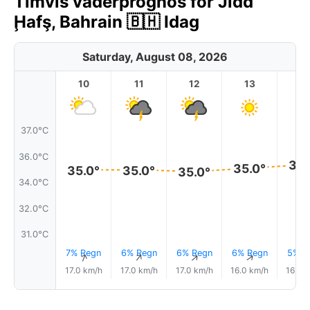
Timvis väderprognos för Jidd
Ḩafş, Bahrain 🇧🇭 Idag
Saturday, August 08, 2026
10
11
12
13
1
37.0°C
36.0°C
35.
35.0°
35.0°
35.0°
35.0°
34.0°C
32.0°C
31.0°C
7% Regn
6% Regn
6% Regn
6% Regn
5% R
↑
↑
↑
↑
17.0 km/h
17.0 km/h
17.0 km/h
16.0 km/h
16.0 