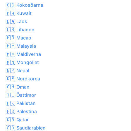
🇨🇨 Kokosöarna
🇰🇼 Kuwait
🇱🇦 Laos
🇱🇧 Libanon
🇲🇴 Macao
🇲🇾 Malaysia
🇲🇻 Maldiverna
🇲🇳 Mongoliet
🇳🇵 Nepal
🇰🇵 Nordkorea
🇴🇲 Oman
🇹🇱 Östtimor
🇵🇰 Pakistan
🇵🇸 Palestina
🇶🇦 Qatar
🇸🇦 Saudiarabien