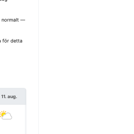
än normalt —
 för detta
s 11. aug.
ons 12. aug.