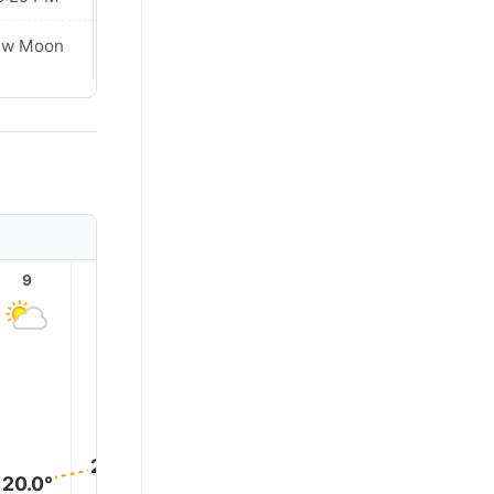
ew Moon
New Moon
9
10
11
12
13
14
30.0°
28.0°
27.0°
25.0°
22.0°
20.0°