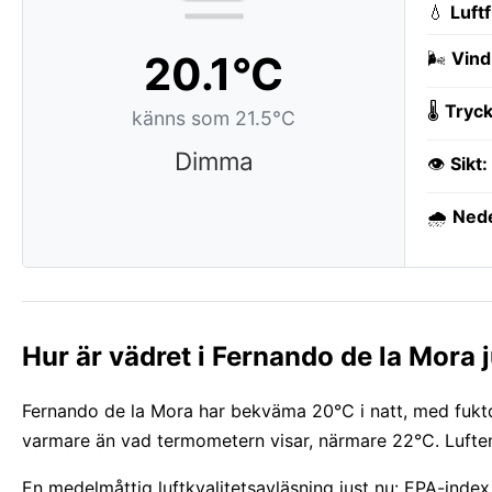
💧
Luft
20.1°C
🌬️
Vind
🌡️
Tryck
känns som 21.5°C
Dimma
👁️
Sikt:
🌧️
Ned
Hur är vädret i Fernando de la Mora 
Fernando de la Mora har bekväma 20°C i natt, med fuktdi
varmare än vad termometern visar, närmare 22°C. Luften
En medelmåttig luftkvalitetsavläsning just nu: EPA-index