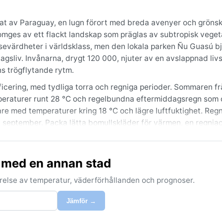
rtat av Paraguay, en lugn förort med breda avenyer och grön
mges av ett flackt landskap som präglas av subtropisk veget
 sevärdheter i världsklass, men den lokala parken Ñu Guasú b
sliv. Invånarna, drygt 120 000, njuter av en avslappnad livs
 trögflytande rytm.
ficering, med tydliga torra och regniga perioder. Sommaren f
peraturer runt 28 °C och regelbundna eftermiddagsregn som 
dare med temperaturer kring 18 °C och lägre luftfuktighet. Regn
l september. Packa lätta bomullskläder för värmen, en regnja
llar – luftfuktigheten gör att både hetta och kyla känns påtag
rra och behagliga vintersäsongen, från maj till september, då
a med en annan stad
zos – kalla fronter som vandrar norrut från Argentina och ka
mitt i vad som annars är en mild vinter. Sommaren bjuder på t
förelse av temperatur, väderförhållanden och prognoser.
 jämnare klimat undviker regntiden och väljer den torra årst
Jämför →