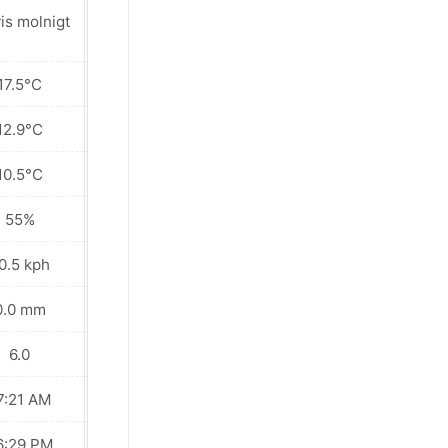
is molnigt
Delvis molnigt
17.5°C
18.3°C
12.9°C
14.2°C
10.5°C
11.1°C
55%
74%
0.5 kph
13.0 kph
0.0 mm
0.0 mm
6.0
6.0
7:21 AM
07:20 AM
6:29 PM
06:30 PM