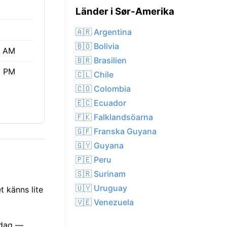
Länder i Sør-Amerika
🇦🇷 Argentina
🇧🇴 Bolivia
5 AM
🇧🇷 Brasilien
7 PM
🇨🇱 Chile
🇨🇴 Colombia
🇪🇨 Ecuador
🇫🇰 Falklandsöarna
🇬🇫 Franska Guyana
🇬🇾 Guyana
🇵🇪 Peru
🇸🇷 Surinam
🇺🇾 Uruguay
 känns lite
🇻🇪 Venezuela
 idag —