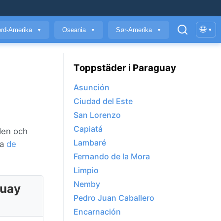
🌐
rd-Amerika
Oseania
Sør-Amerika
▾
▼
▼
▼
Toppstäder i Paraguay
Asunción
Ciudad del Este
San Lorenzo
Capiatá
den och
Lambaré
ra
de
Fernando de la Mora
Limpio
Nemby
guay
Pedro Juan Caballero
Encarnación