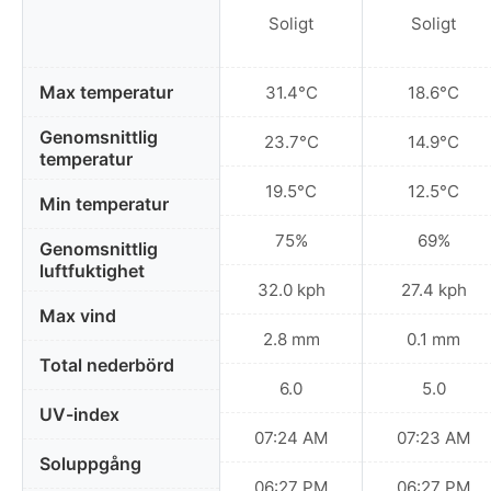
Soligt
Soligt
Max temperatur
31.4°C
18.6°C
Genomsnittlig
23.7°C
14.9°C
temperatur
19.5°C
12.5°C
Min temperatur
75%
69%
Genomsnittlig
luftfuktighet
32.0 kph
27.4 kph
Max vind
2.8 mm
0.1 mm
Total nederbörd
6.0
5.0
UV-index
07:24 AM
07:23 AM
Soluppgång
06:27 PM
06:27 PM