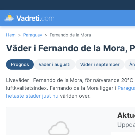
Vadreti.
com
Hem
>
Paraguay
>
Fernando de la Mora
Väder i Fernando de la Mora, 
Prognos
Väder i augusti
Väder i september
År
Liveväder i Fernando de la Mora, för närvarande 20°
luftkvalitetsindex. Fernando de la Mora ligger i
Paragu
hetaste städer just nu
världen över.
Aktu
Uppda