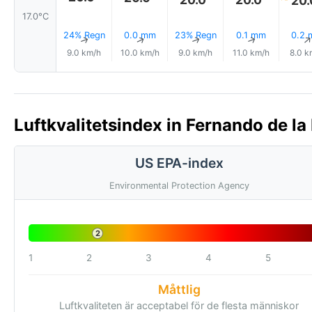
17.0°C
24% Regn
0.0 mm
23% Regn
0.1 mm
0.2
↑
↑
↑
↑
9.0 km/h
10.0 km/h
9.0 km/h
11.0 km/h
8.0 k
Luftkvalitetsindex in Fernando de la
US EPA-index
Environmental Protection Agency
2
1
2
3
4
5
Måttlig
Luftkvaliteten är acceptabel för de flesta människor