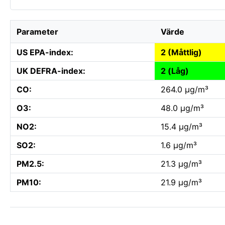
Parameter
Värde
US EPA-index:
2 (Måttlig)
UK DEFRA-index:
2 (Låg)
CO:
264.0 µg/m³
O3:
48.0 µg/m³
NO2:
15.4 µg/m³
SO2:
1.6 µg/m³
PM2.5:
21.3 µg/m³
PM10:
21.9 µg/m³