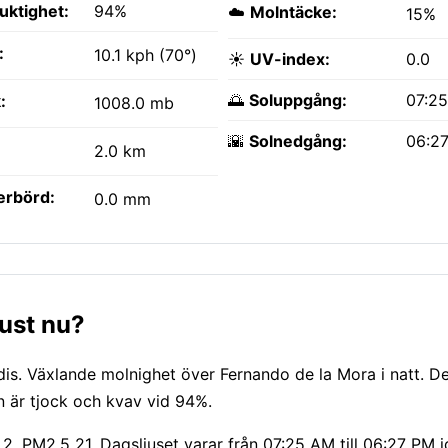
fuktighet:
94%
☁️
Molntäcke:
15%
:
10.1 kph (70°)
☀️
UV-index:
0.0
🌅
Soluppgång:
07:2
:
1008.0 mb
🌇
Solnedgång:
06:2
2.0 km
erbörd:
0.0 mm
just nu?
s. Växlande molnighet över Fernando de la Mora i natt. Det
 är tjock och kvav vid 94%.
 2, PM2.5 21. Dagsljuset varar från 07:25 AM till 06:27 PM