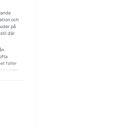
skande
ation och
juder på
stil där
rån
ofta
et faller
cka under
ligare.
 solen
n få
ropiska
iden.