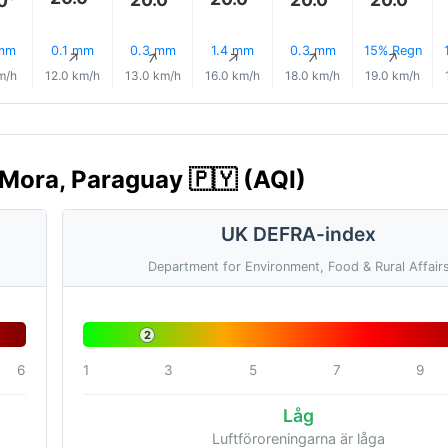
 mm
0.1 mm
0.3 mm
1.4 mm
0.3 mm
15% Regn
↑
↑
↑
↑
↑
↑
m/h
12.0 km/h
13.0 km/h
16.0 km/h
18.0 km/h
19.0 km/h
 Mora, Paraguay 🇵🇾 (AQI)
UK DEFRA-index
Department for Environment, Food & Rural Affair
2
6
1
3
5
7
9
Låg
Luftföroreningarna är låga