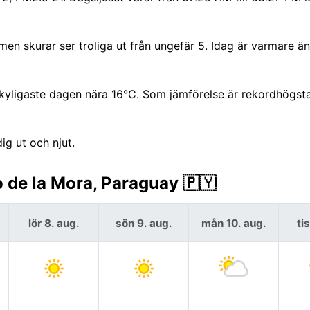
, men skurar ser troliga ut från ungefär 5. Idag är varmare 
ligaste dagen nära 16°C. Som jämförelse är rekordhögsta
ig ut och njut.
 de la Mora, Paraguay 🇵🇾
lör 8. aug.
sön 9. aug.
mån 10. aug.
ti