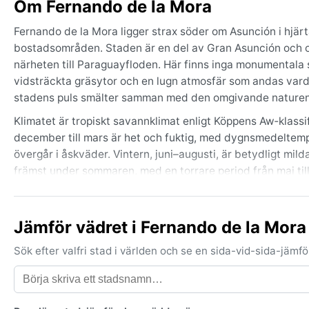
Om Fernando de la Mora
Fernando de la Mora ligger strax söder om Asunción i hjä
bostadsområden. Staden är en del av Gran Asunción och o
närheten till Paraguayfloden. Här finns inga monumentala
vidsträckta gräsytor och en lugn atmosfär som andas vardag
stadens puls smälter samman med den omgivande naturens
Klimatet är tropiskt savannklimat enligt Köppens Aw‑klassi
december till mars är het och fuktig, med dygnsmedeltem
övergår i åskväder. Vintern, juni–augusti, är betydligt mil
främst under sommaren, med en torrare period från maj til
regnperioden och kanske en tunn tröja för svalare vinterkvä
Bästa tiden för ett besök ur vädersynpunkt är under den to
Jämför vädret i Fernando de la Mor
värmer utan att trycka. Ett notervärt väderfenomen är sura
temperaturen att sjunka över tio grader på bara ett dygn, 
Sök efter valfri stad i världen och se en sida-vid-sida-jäm
åskoväder, men orkaner förekommer inte. Den som söker ett