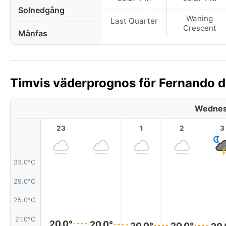
Solnedgång
Waning
Last Quarter
Crescent
Månfas
Timvis väderprognos för Fernando de
Wednes
23
1
2
3
33.0°C
29.0°C
25.0°C
21.0°C
20.0°
20.0°
20.0°
20.0°
20.