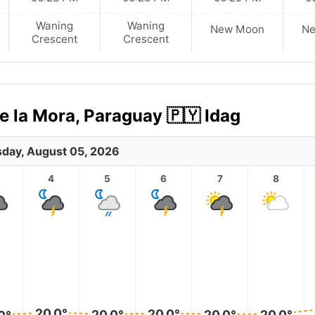
Waning
Waning
New Moon
N
Crescent
Crescent
 la Mora, Paraguay 🇵🇾 Idag
day, August 05, 2026
4
5
6
7
8
20.0°
20.0°
20.0°
20.0°
20.0°
0°