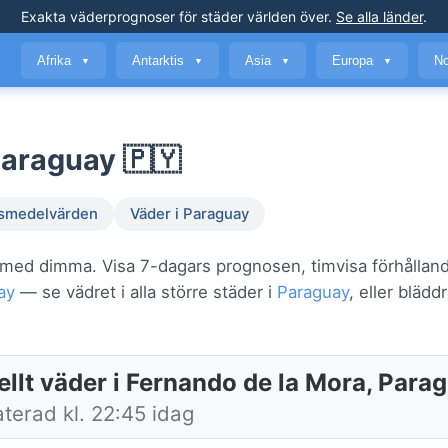
Exakta väderprognoser
för städer världen över
.
Se alla länder
.
Afrika
Antarktis
Asia
Europa
No
▼
▼
▼
▼
Paraguay 🇵🇾
smedelvärden
Väder i Paraguay
C med dimma. Visa 7-dagars prognosen, timvisa förhållan
ay
— se vädret i alla större städer i
Paraguay
, eller blädd
ellt väder i Fernando de la Mora, Para
terad kl. 22:45 idag