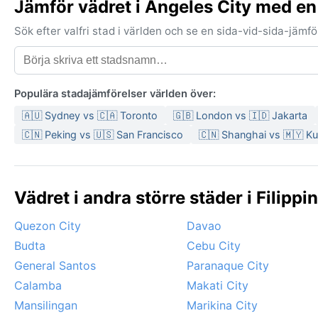
Jämför vädret i Angeles City med en
Sök efter valfri stad i världen och se en sida-vid-sida-jäm
Populära stadajämförelser världen över:
🇦🇺 Sydney vs 🇨🇦 Toronto
🇬🇧 London vs 🇮🇩 Jakarta
🇨🇳 Peking vs 🇺🇸 San Francisco
🇨🇳 Shanghai vs 🇲🇾 K
Vädret i andra större städer i Filippi
Quezon City
Davao
Budta
Cebu City
General Santos
Paranaque City
Calamba
Makati City
Mansilingan
Marikina City