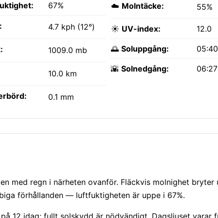
fuktighet:
67%
☁️
Molntäcke:
55%
:
4.7 kph (12°)
☀️
UV-index:
12.0
🌅
Soluppgång:
05:4
:
1009.0 mb
🌇
Solnedgång:
06:2
10.0 km
erbörd:
0.1 mm
en med regn i närheten ovanför. Fläckvis molnighet bryter
biga förhållanden — luftfuktigheten är uppe i 67%.
V på 12 idag; fullt solskydd är nödvändigt. Dagsljuset varar 