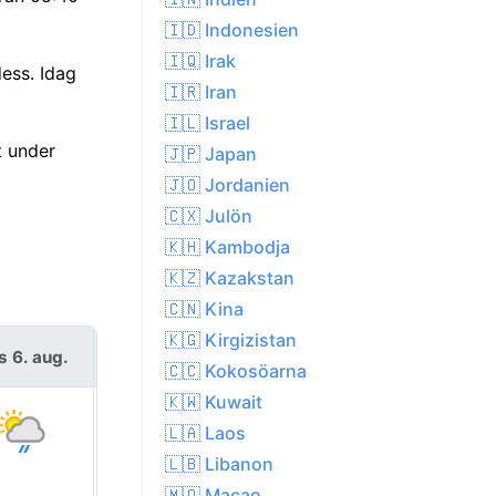
🇮🇩 Indonesien
🇮🇶 Irak
ess. Idag
🇮🇷 Iran
🇮🇱 Israel
t under
🇯🇵 Japan
🇯🇴 Jordanien
🇨🇽 Julön
🇰🇭 Kambodja
🇰🇿 Kazakstan
🇨🇳 Kina
🇰🇬 Kirgizistan
s 6. aug.
fre 7. aug.
🇨🇨 Kokosöarna
🇰🇼 Kuwait
🇱🇦 Laos
🇱🇧 Libanon
🇲🇴 Macao