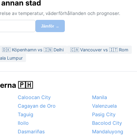
 annan stad
förelse av temperatur, väderförhållanden och prognoser.
Jämför →
🇩🇰 Köpenhamn vs 🇮🇳 Delhi
🇨🇦 Vancouver vs 🇮🇹 Rom
uala Lumpur
nerna 🇵🇭
Caloocan City
Manila
Cagayan de Oro
Valenzuela
Taguig
Pasig City
Iloilo
Bacolod City
Dasmariñas
Mandaluyong