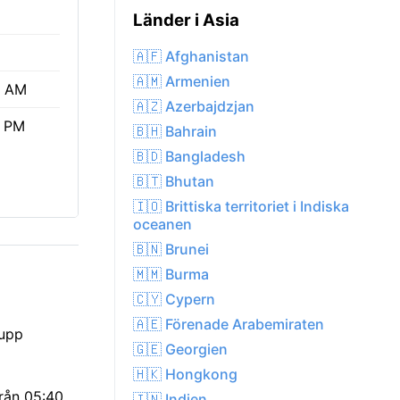
Länder i Asia
🇦🇫 Afghanistan
🇦🇲 Armenien
0 AM
🇦🇿 Azerbajdzjan
7 PM
🇧🇭 Bahrain
🇧🇩 Bangladesh
🇧🇹 Bhutan
🇮🇴 Brittiska territoriet i Indiska
oceanen
🇧🇳 Brunei
🇲🇲 Burma
🇨🇾 Cypern
🇦🇪 Förenade Arabemiraten
 upp
🇬🇪 Georgien
🇭🇰 Hongkong
från 05:40
🇮🇳 Indien