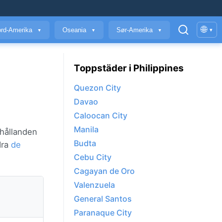
🌐
rd-Amerika
Oseania
Sør-Amerika
▾
▼
▼
▼
Toppstäder i Philippines
Quezon City
Davao
Caloocan City
Manila
rhållanden
Budta
dra
de
Cebu City
Cagayan de Oro
Valenzuela
General Santos
Paranaque City