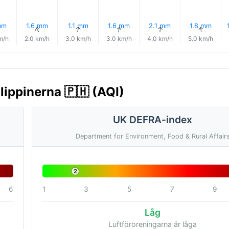
mm
1.6 mm
1.1 mm
1.6 mm
2.1 mm
1.8 mm
↑
↑
↑
↑
↑
↑
m/h
2.0 km/h
3.0 km/h
3.0 km/h
4.0 km/h
5.0 km/h
ilippinerna 🇵🇭 (AQI)
UK DEFRA-index
Department for Environment, Food & Rural Affair
2
6
1
3
5
7
9
Låg
Luftföroreningarna är låga