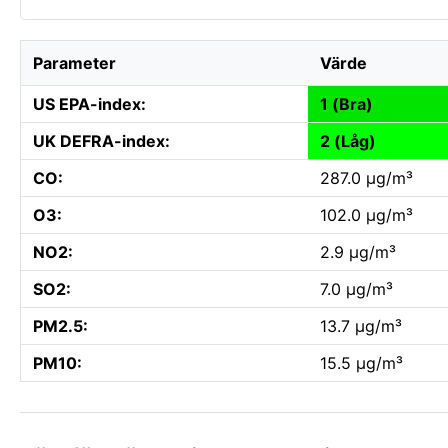
Parameter
Värde
US EPA-index:
1 (Bra)
UK DEFRA-index:
2 (Låg)
CO:
287.0 µg/m³
O3:
102.0 µg/m³
NO2:
2.9 µg/m³
SO2:
7.0 µg/m³
PM2.5:
13.7 µg/m³
PM10:
15.5 µg/m³