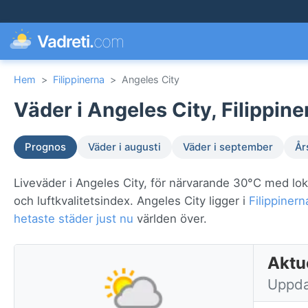
Vadreti.
com
Hem
>
Filippinerna
>
Angeles City
Väder i Angeles City, Filippine
Prognos
Väder i augusti
Väder i september
År
Liveväder i Angeles City, för närvarande 30°C med lok
och luftkvalitetsindex. Angeles City ligger i
Filippinern
hetaste städer just nu
världen över.
Aktue
Uppdat