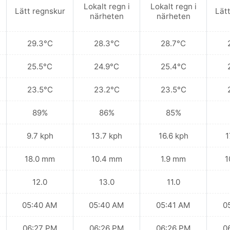
Lokalt regn i
Lokalt regn i
Lätt regnskur
Lät
närheten
närheten
29.3°C
28.3°C
28.7°C
25.5°C
24.9°C
25.4°C
23.5°C
23.2°C
23.5°C
89%
86%
85%
9.7 kph
13.7 kph
16.6 kph
1
18.0 mm
10.4 mm
1.9 mm
1
12.0
13.0
11.0
05:40 AM
05:40 AM
05:41 AM
0
06:27 PM
06:26 PM
06:26 PM
0