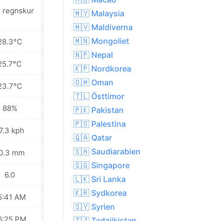
t regnskur
Lätt regnskur
🇲🇾 Malaysia
🇲🇻 Maldiverna
🇲🇳 Mongoliet
28.3°C
27.2°C
🇳🇵 Nepal
25.7°C
25.9°C
🇰🇵 Nordkorea
🇴🇲 Oman
23.7°C
25.2°C
🇹🇱 Östtimor
88%
88%
🇵🇰 Pakistan
🇵🇸 Palestina
7.3 kph
34.2 kph
🇶🇦 Qatar
🇸🇦 Saudiarabien
0.3 mm
21.7 mm
🇸🇬 Singapore
6.0
6.0
🇱🇰 Sri Lanka
🇰🇷 Sydkorea
5:41 AM
05:41 AM
🇸🇾 Syrien
6:25 PM
06:25 PM
🇹🇯 Tadzjikistan