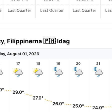
s
Last Quarter
Last Quarter
Last Quarter
Las
, Filippinerna 🇵🇭 Idag
day, August 01, 2026
6
17
18
19
20
21
0°
29.0°
27.0°
26.0°
25.0°
24.0°