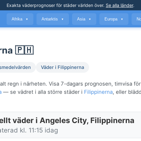
Exakta väderprognoser
för städer världen över
.
Se alla länder
.
Afrika
Antarktis
Asia
Europa
No
▼
▼
▼
▼
rna 🇵🇭
smedelvärden
Väder i Filippinerna
alt regn i närheten. Visa 7-dagars prognosen, timvisa fö
a
— se vädret i alla större städer i
Filippinerna
, eller bläd
llt väder i Angeles City, Filippinerna
erad kl. 11:15 idag