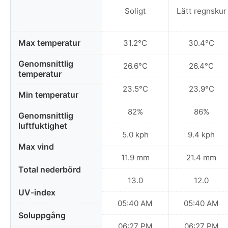
Soligt
Lätt regnskur
Max temperatur
31.2°C
30.4°C
Genomsnittlig
26.6°C
26.4°C
temperatur
23.5°C
23.9°C
Min temperatur
82%
86%
Genomsnittlig
luftfuktighet
5.0 kph
9.4 kph
Max vind
11.9 mm
21.4 mm
Total nederbörd
13.0
12.0
UV-index
05:40 AM
05:40 AM
Soluppgång
06:27 PM
06:27 PM