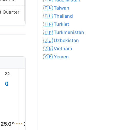
🇹🇼 Taiwan
Waning
t Quarter
🇹🇭 Thailand
Crescent
🇹🇷 Turkiet
🇹🇲 Turkmenistan
🇺🇿 Uzbekistan
🇻🇳 Vietnam
🇾🇪 Yemen
22
23
1
2
3
25.0°
25.0°
25.0°
24.0°
24.0°
24.0°