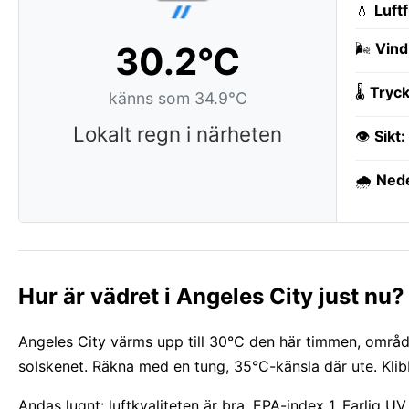
💧
Luft
30.2°C
🌬️
Vind
🌡️
Tryck
känns som 34.9°C
Lokalt regn i närheten
👁️
Sikt:
🌧️
Ned
Hur är vädret i Angeles City just nu?
Angeles City värms upp till 30°C den här timmen, områd
solskenet. Räkna med en tung, 35°C-känsla där ute. Klib
Andas lugnt: luftkvaliteten är bra, EPA-index 1. Farlig U