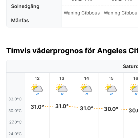
Solnedgång
Waning Gibbous
Waning Gibbou
Månfas
Timvis väderprognos för Angeles City
Satur
12
13
14
15
1
33.0°C
31.0°
31.0°
31.0°
30.0°
30.
30.0°C
27.0°C
24.0°C