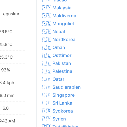
🇲🇾 Malaysia
t regnskur
Lätt regnskur
🇲🇻 Maldiverna
🇲🇳 Mongoliet
🇳🇵 Nepal
26.6°C
28.3°C
🇰🇵 Nordkorea
25.8°C
25.9°C
🇴🇲 Oman
🇹🇱 Östtimor
25.3°C
24.8°C
🇵🇰 Pakistan
93%
90%
🇵🇸 Palestina
🇶🇦 Qatar
8.4 kph
16.2 kph
🇸🇦 Saudiarabien
🇸🇬 Singapore
8.0 mm
41.5 mm
🇱🇰 Sri Lanka
6.0
6.0
🇰🇷 Sydkorea
🇸🇾 Syrien
5:42 AM
05:43 AM
🇹🇯 Tadzjikistan