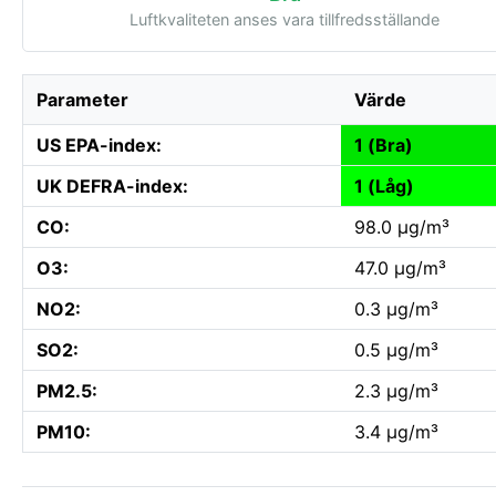
Luftkvaliteten anses vara tillfredsställande
Parameter
Värde
US EPA-index:
1 (Bra)
UK DEFRA-index:
1 (Låg)
CO:
98.0 µg/m³
O3:
47.0 µg/m³
NO2:
0.3 µg/m³
SO2:
0.5 µg/m³
PM2.5:
2.3 µg/m³
PM10:
3.4 µg/m³