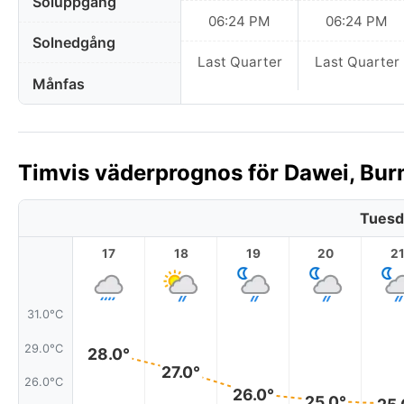
Soluppgång
06:24 PM
06:24 PM
Solnedgång
Last Quarter
Last Quarter
Månfas
Timvis väderprognos för Dawei, Bur
Tuesd
17
18
19
20
2
31.0°C
29.0°C
28.0°
27.0°
26.0°C
26.0°
25.0°