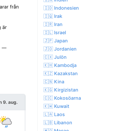
arar från
🇮🇩 Indonesien
🇮🇶 Irak
🇮🇷 Iran
g är
🇮🇱 Israel
🇯🇵 Japan
å —
🇯🇴 Jordanien
🇨🇽 Julön
🇰🇭 Kambodja
🇰🇿 Kazakstan
🇨🇳 Kina
🇰🇬 Kirgizistan
🇨🇨 Kokosöarna
n 9. aug.
mån 10. aug.
🇰🇼 Kuwait
🇱🇦 Laos
🇱🇧 Libanon
🇲🇴 Macao