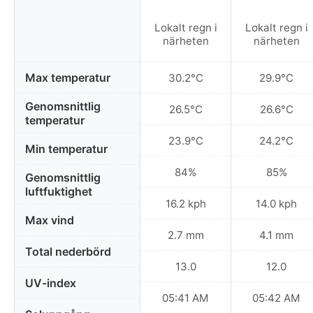
Lokalt regn i
Lokalt regn i
närheten
närheten
Max temperatur
30.2°C
29.9°C
Genomsnittlig
26.5°C
26.6°C
temperatur
23.9°C
24.2°C
Min temperatur
84%
85%
Genomsnittlig
luftfuktighet
16.2 kph
14.0 kph
Max vind
2.7 mm
4.1 mm
Total nederbörd
13.0
12.0
UV-index
05:41 AM
05:42 AM