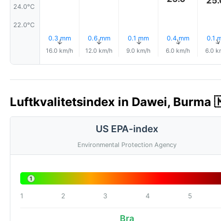
25.
24.0°C
22.0°C
0.3 mm
0.6 mm
0.1 mm
0.4 mm
0.1 
↑
↑
↑
↑
16.0 km/h
12.0 km/h
9.0 km/h
6.0 km/h
6.0 k
Luftkvalitetsindex in Dawei, Burma 
US EPA-index
Environmental Protection Agency
1
1
2
3
4
5
Bra