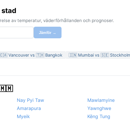
 stad
förelse av temperatur, väderförhållanden och prognoser.
Jämför →
🇨🇦 Vancouver vs 🇹🇭 Bangkok
🇮🇳 Mumbai vs 🇸🇪 Stockhol
🇲🇲
Nay Pyi Taw
Mawlamyine
Amarapura
Yawnghwe
Myeik
Kēng Tung