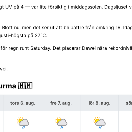
igt UV på 4 — var lite försiktig i middagssolen. Dagsljuset v
ött nu, men det ser ut att bli bättre från omkring 19. Ida
usti-högsta på 27°C.
för regn runt Saturday. Det placerar Dawei nära rekordniv
wei.
urma 🇲🇲
tors 6. aug.
fre 7. aug.
lör 8. aug.
sö