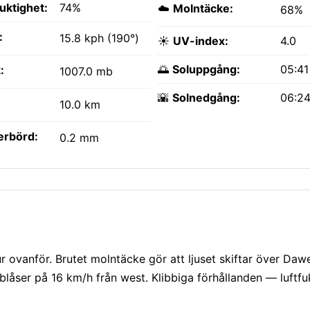
fuktighet:
74%
☁️
Molntäcke:
68%
:
15.8 kph (190°)
☀️
UV-index:
4.0
🌅
Soluppgång:
05:4
:
1007.0 mb
🌇
Solnedgång:
06:2
10.0 km
erbörd:
0.2 mm
ovanför. Brutet molntäcke gör att ljuset skiftar över Dawei
blåser på 16 km/h från west. Klibbiga förhållanden — luftfu