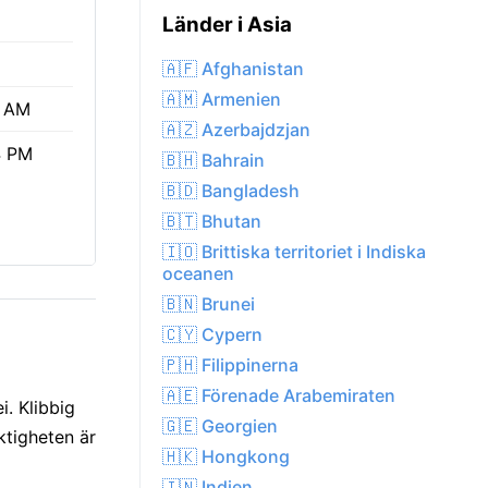
Länder i Asia
🇦🇫 Afghanistan
🇦🇲 Armenien
1 AM
🇦🇿 Azerbajdzjan
4 PM
🇧🇭 Bahrain
🇧🇩 Bangladesh
🇧🇹 Bhutan
🇮🇴 Brittiska territoriet i Indiska
oceanen
🇧🇳 Brunei
🇨🇾 Cypern
🇵🇭 Filippinerna
🇦🇪 Förenade Arabemiraten
. Klibbig
🇬🇪 Georgien
ktigheten är
🇭🇰 Hongkong
🇮🇳 Indien