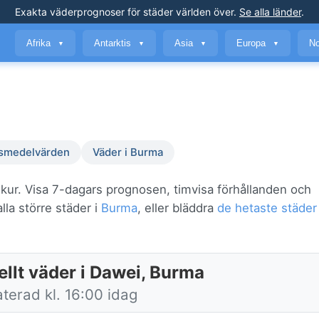
Exakta väderprognoser
för städer världen över
.
Se alla länder
.
Afrika
Antarktis
Asia
Europa
No
▼
▼
▼
▼
smedelvärden
Väder i Burma
skur. Visa 7-dagars prognosen, timvisa förhållanden och
lla större städer i
Burma
, eller bläddra
de hetaste städer
ellt väder i Dawei, Burma
terad kl. 16:00 idag