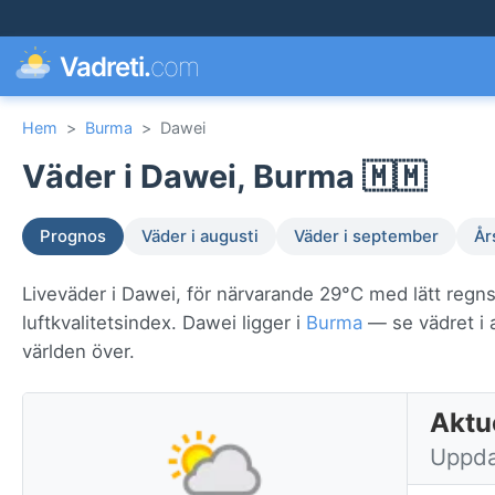
Vadreti.
com
Hem
>
Burma
>
Dawei
Väder i Dawei, Burma 🇲🇲
Prognos
Väder i augusti
Väder i september
År
Liveväder i Dawei, för närvarande 29°C med lätt regn
luftkvalitetsindex. Dawei ligger i
Burma
— se vädret i a
världen över.
Aktu
Uppda