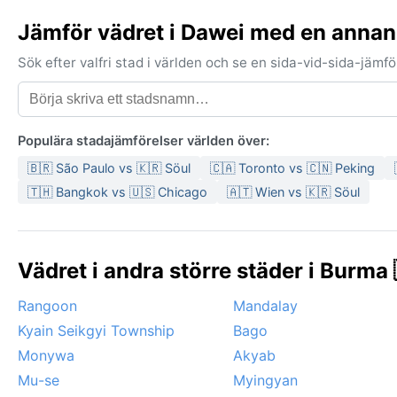
Jämför vädret i Dawei med en annan
Sök efter valfri stad i världen och se en sida-vid-sida-jäm
Populära stadajämförelser världen över:
🇧🇷 São Paulo vs 🇰🇷 Söul
🇨🇦 Toronto vs 🇨🇳 Peking
🇹🇭 Bangkok vs 🇺🇸 Chicago
🇦🇹 Wien vs 🇰🇷 Söul
Vädret i andra större städer i Burma 
Rangoon
Mandalay
Kyain Seikgyi Township
Bago
Monywa
Akyab
Mu-se
Myingyan