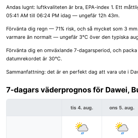
Andas lugnt: luftkvaliteten är bra, EPA-index 1. Ett måttl
05:41 AM till 06:24 PM idag — ungefär 12h 43m.
Förvänta dig regn — 71% risk, och så mycket som 3 mm. Bl
varmare än normalt — ungefär 3°C över den typiska aug
Förvänta dig en omväxlande 7-dagarsperiod, och packa 
datumrekordet är 30°C.
Sammanfattning: det är en perfekt dag att vara ute i Da
7-dagars väderprognos för Dawei, B
tis 4. aug.
ons 5. aug.