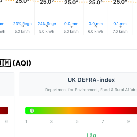
0°
25.0°
25.0°
25.0°
25.0°
25.0°
mm
23% Regn
24% Regn
0.0 mm
0.0 mm
0.1 mm
↑
↑
↑
↑
↑
↑
m/h
5.0 km/h
5.0 km/h
5.0 km/h
6.0 km/h
7.0 km/h
🇲 (AQI)
UK DEFRA-index
Department for Environment, Food & Rural Affair
1
6
1
3
5
7
9
Låg