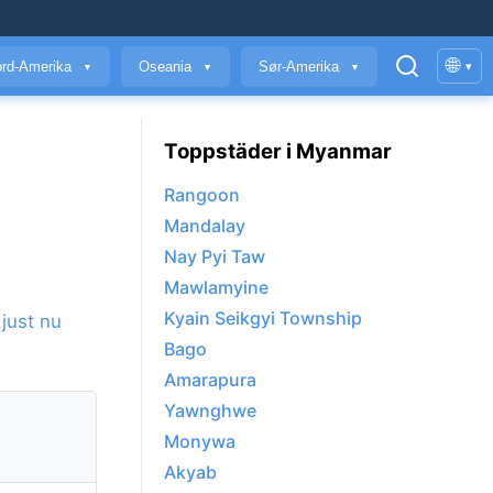
🌐
rd-Amerika
Oseania
Sør-Amerika
▾
▼
▼
▼
Toppstäder i Myanmar
Rangoon
Mandalay
Nay Pyi Taw
Mawlamyine
Kyain Seikgyi Township
 just nu
Bago
Amarapura
Yawnghwe
Monywa
Akyab