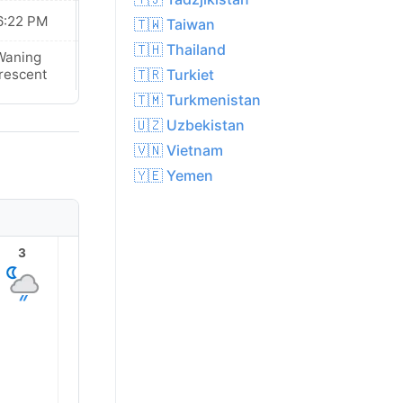
6:22 PM
06:22 PM
🇹🇼 Taiwan
🇹🇭 Thailand
Waning
New Moon
🇹🇷 Turkiet
rescent
🇹🇲 Turkmenistan
🇺🇿 Uzbekistan
🇻🇳 Vietnam
🇾🇪 Yemen
3
4
5
6
7
8
27.0°
25.0°