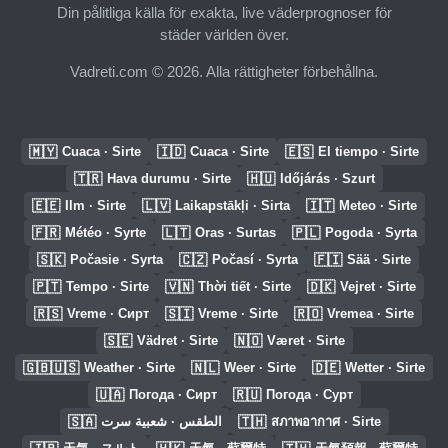
Din pålitliga källa för exakta, live väderprognoser för
städer världen över.
Vadreti.com © 2026. Alla rättigheter förbehållna.
🇲🇾
🇮🇩
🇪🇸
Cuaca · Sirte
Cuaca · Sirte
El tiempo · Sirte
🇹🇷
🇭🇺
Hava durumu · Sirte
Időjárás · Szurt
🇪🇪
🇱🇻
🇮🇹
Ilm · Sirte
Laikapstākļi · Sirta
Meteo · Sirte
🇫🇷
🇱🇹
🇵🇱
Météo · Syrte
Oras · Surtas
Pogoda · Syrta
🇸🇰
🇨🇿
🇫🇮
Počasie · Syrta
Počasí · Syrta
Sää · Sirte
🇵🇹
🇻🇳
🇩🇰
Tempo · Sirte
Thời tiết · Sirte
Vejret · Sirte
🇷🇸
🇸🇮
🇷🇴
Vreme · Сирт
Vreme · Sirte
Vremea · Sirte
🇸🇪
🇳🇴
Vädret · Sirte
Været · Sirte
🇬🇧🇺🇸
🇳🇱
🇩🇪
Weather · Sirte
Weer · Sirte
Wetter · Sirte
🇺🇦
🇷🇺
Погода · Сирт
Погода · Сурт
🇸🇦
🇹🇭
الطقس · شعبية سرت
สภาพอากาศ · Sirte