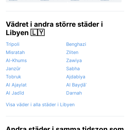
Vädret i andra större städer i
Libyen 🇱🇾
Tripoli
Benghazi
Misratah
Zliten
Al-Khums
Zawiya
Janzūr
Sabha
Tobruk
Ajdabiya
Al Ajaylat
Al Bayḑā’
Al Jadīd
Darnah
Visa väder i alla städer i Libyen
Andra städer i samma tidszon som