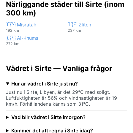
Närliggande städer till Sirte (inom
300 km)
🇱🇾 Misratah
🇱🇾 Zliten
192 km
237 km
🇱🇾 Al-Khums
272 km
Vädret i Sirte — Vanliga frågor
Hur är vädret i Sirte just nu?
Just nu i Sirte, Libyen, är det 29°C med soligt.
Luftfuktigheten är 56% och vindhastigheten är 19
km/h. Förhållandena känns som 31°C.
Vad blir vädret i Sirte imorgon?
Kommer det att regna i Sirte idag?