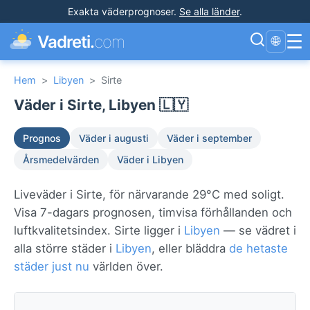
Exakta väderprognoser
.
Se alla länder
.
☰
Vadreti.
com
🌐
Hem
>
Libyen
>
Sirte
Väder i Sirte, Libyen 🇱🇾
Prognos
Väder i augusti
Väder i september
Årsmedelvärden
Väder i Libyen
Liveväder i Sirte, för närvarande 29°C med soligt.
Visa 7-dagars prognosen, timvisa förhållanden och
luftkvalitetsindex. Sirte ligger i
Libyen
— se vädret i
alla större städer i
Libyen
, eller bläddra
de hetaste
städer just nu
världen över.