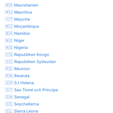
🇲🇷 Mauretanien
🇲🇺 Mauritius
🇾🇹 Mayotte
🇲🇿 Moçambique
🇳🇦 Namibia
🇳🇪 Niger
🇳🇬 Nigeria
🇨🇬 Republiken Kongo
🇸🇸 Republiken Sydsudan
🇷🇪 Réunion
🇷🇼 Rwanda
🇸🇭 S:t Helena
🇸🇹 Sao Tomé och Principe
🇸🇳 Senegal
🇸🇨 Seychellerna
🇸🇱 Sierra Leone