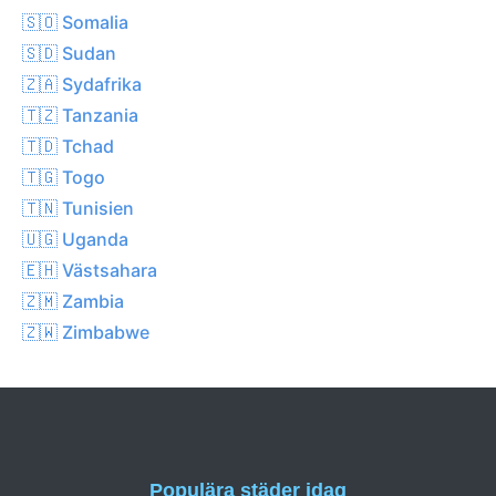
🇸🇴 Somalia
🇸🇩 Sudan
🇿🇦 Sydafrika
🇹🇿 Tanzania
🇹🇩 Tchad
🇹🇬 Togo
🇹🇳 Tunisien
🇺🇬 Uganda
🇪🇭 Västsahara
🇿🇲 Zambia
🇿🇼 Zimbabwe
Populära städer idag