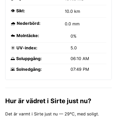
👁️
Sikt:
10.0 km
🌧️
Nederbörd:
0.0 mm
☁️
Molntäcke:
0%
☀️
UV-index:
5.0
🌅
Soluppgång:
06:10 AM
🌇
Solnedgång:
07:49 PM
Hur är vädret i Sirte just nu?
Det är varmt i Sirte just nu — 29°C, med soligt.