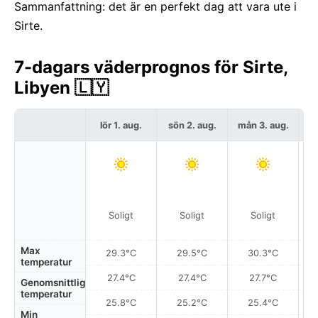
Sammanfattning: det är en perfekt dag att vara ute i
Sirte.
7-dagars väderprognos för Sirte,
Libyen 🇱🇾
lör 1. aug.
sön 2. aug.
mån 3. aug.
t
Soligt
Soligt
Soligt
Max
29.3°C
29.5°C
30.3°C
temperatur
27.4°C
27.4°C
27.7°C
Genomsnittlig
temperatur
25.8°C
25.2°C
25.4°C
Min