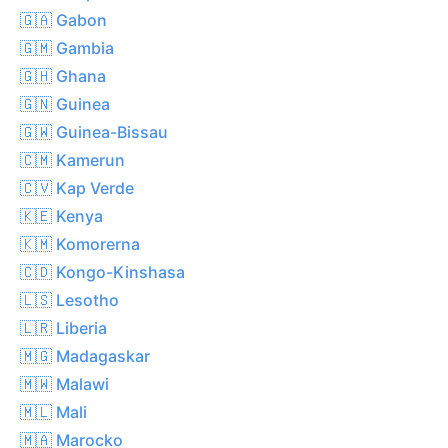
🇬🇦 Gabon
🇬🇲 Gambia
🇬🇭 Ghana
🇬🇳 Guinea
🇬🇼 Guinea-Bissau
🇨🇲 Kamerun
🇨🇻 Kap Verde
🇰🇪 Kenya
🇰🇲 Komorerna
🇨🇩 Kongo-Kinshasa
🇱🇸 Lesotho
🇱🇷 Liberia
🇲🇬 Madagaskar
🇲🇼 Malawi
🇲🇱 Mali
🇲🇦 Marocko