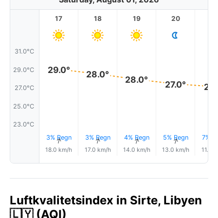
17
18
19
20
2
31.0°C
29.0°
29.0°C
28.0°
28.0°
27.0°
27.
27.0°C
25.0°C
23.0°C
3% Regn
3% Regn
4% Regn
5% Regn
7% R
↑
↑
↑
↑
18.0 km/h
17.0 km/h
14.0 km/h
13.0 km/h
11.0 
Luftkvalitetsindex in Sirte, Libyen
🇱🇾 (AQI)