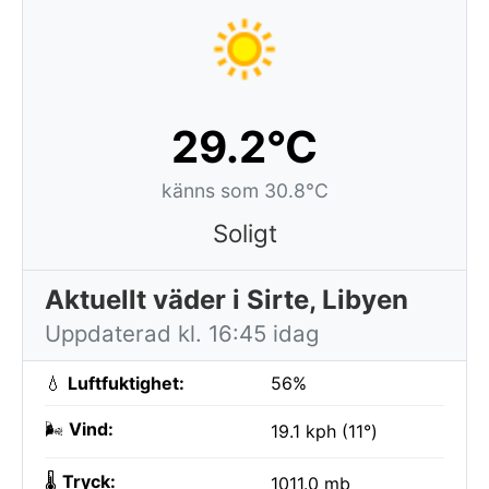
29.2°C
känns som 30.8°C
Soligt
Aktuellt väder i Sirte, Libyen
Uppdaterad kl. 16:45 idag
💧
Luftfuktighet:
56%
🌬️
Vind:
19.1 kph (11°)
🌡️
Tryck:
1011.0 mb