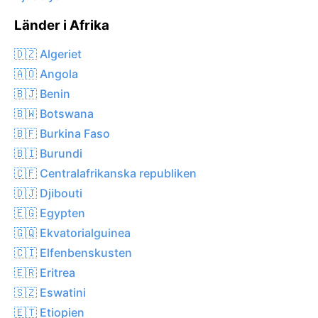
Länder i Afrika
🇩🇿 Algeriet
🇦🇴 Angola
🇧🇯 Benin
🇧🇼 Botswana
🇧🇫 Burkina Faso
🇧🇮 Burundi
🇨🇫 Centralafrikanska republiken
🇩🇯 Djibouti
🇪🇬 Egypten
🇬🇶 Ekvatorialguinea
🇨🇮 Elfenbenskusten
🇪🇷 Eritrea
🇸🇿 Eswatini
🇪🇹 Etiopien