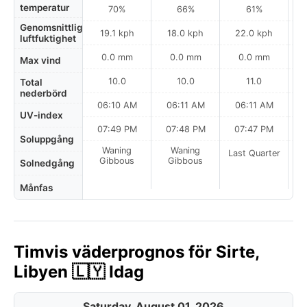
temperatur
70%
66%
61%
Genomsnittlig
19.1 kph
18.0 kph
22.0 kph
luftfuktighet
0.0 mm
0.0 mm
0.0 mm
Max vind
10.0
10.0
11.0
Total
nederbörd
06:10 AM
06:11 AM
06:11 AM
UV-index
07:49 PM
07:48 PM
07:47 PM
Soluppgång
Waning
Waning
Last Quarter
La
Gibbous
Gibbous
Solnedgång
Månfas
Timvis väderprognos för Sirte,
Libyen 🇱🇾 Idag
Saturday, August 01, 2026