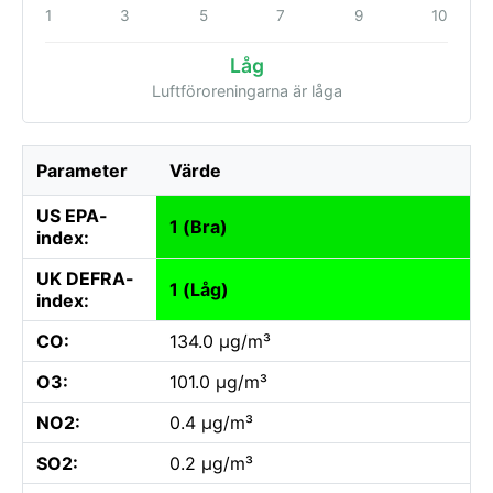
1
3
5
7
9
10
Låg
Luftföroreningarna är låga
Parameter
Värde
US EPA-
1 (Bra)
index:
UK DEFRA-
1 (Låg)
index:
CO:
134.0 µg/m³
O3:
101.0 µg/m³
NO2:
0.4 µg/m³
SO2:
0.2 µg/m³