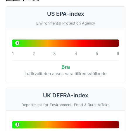
US EPA-index
Environmental Protection Agency
1
1
2
3
4
5
6
Bra
Luftkvaliteten anses vara tillfredsställande
UK DEFRA-index
Department for Environment, Food & Rural Affairs
1