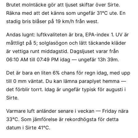
Brutet molntäcke gör att ljuset skiftar över Sirte.
Räkna med att det känns som ungefär 31°C ute. En
stadig bris blåser på 19 km/h från west.
Andas lugnt: luftkvaliteten är bra, EPA-index 1. UV är
måttligt på 5; solglasögon och lätt täckande kläder
är vettiga runt middagstid. Dagsljuset varar från
06:10 AM till 07:49 PM idag — ungefär 13h 39m.
Det är bara en liten 6% chans för regn idag, med upp
till 0 mm väntat. Du kan lämna paraplyet hemma —
det förblir torrt. Idag är ungefär typisk för augusti i
Sirte.
Varmare luft anländer senare i veckan — Friday nära
33°C. Som jämförelse är rekordhögsta för detta
datum i Sirte 41°C.