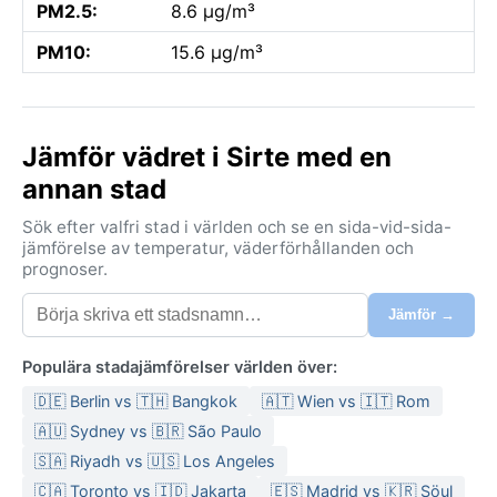
PM2.5:
8.6 µg/m³
PM10:
15.6 µg/m³
Jämför vädret i Sirte med en
annan stad
Sök efter valfri stad i världen och se en sida-vid-sida-
jämförelse av temperatur, väderförhållanden och
prognoser.
Jämför →
Populära stadajämförelser världen över:
🇩🇪 Berlin vs 🇹🇭 Bangkok
🇦🇹 Wien vs 🇮🇹 Rom
🇦🇺 Sydney vs 🇧🇷 São Paulo
🇸🇦 Riyadh vs 🇺🇸 Los Angeles
🇨🇦 Toronto vs 🇮🇩 Jakarta
🇪🇸 Madrid vs 🇰🇷 Söul