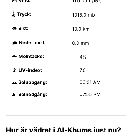
🌬️
Vind:
11.9 kph (15°)
🌡️
Tryck:
1015.0 mb
👁️
Sikt:
10.0 km
🌧️
Nederbörd:
0.0 mm
☁️
Molntäcke:
4%
☀️
UV-index:
7.0
🌅
Soluppgång:
06:21 AM
🌇
Solnedgång:
07:55 PM
Hur är vädret i Al-Khums just nu?