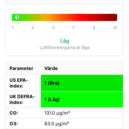
1
1
3
5
7
9
10
Låg
Luftföroreningarna är låga
Parameter
Värde
US EPA-
1 (Bra)
index:
UK DEFRA-
1 (Låg)
index:
CO:
131.0 µg/m³
O3:
83.0 µg/m³