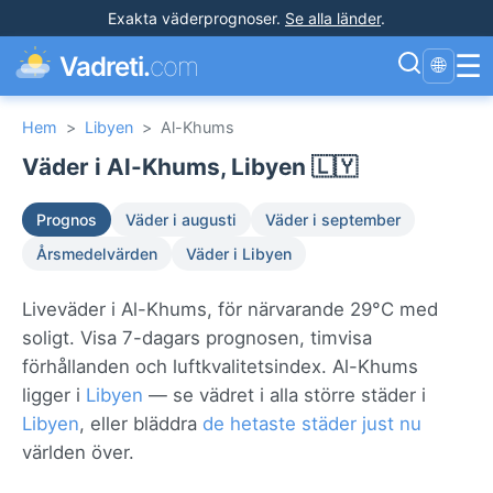
Exakta väderprognoser
.
Se alla länder
.
☰
Vadreti.
com
🌐
Hem
>
Libyen
>
Al-Khums
Väder i Al-Khums, Libyen 🇱🇾
Prognos
Väder i augusti
Väder i september
Årsmedelvärden
Väder i Libyen
Liveväder i Al-Khums, för närvarande 29°C med
soligt. Visa 7-dagars prognosen, timvisa
förhållanden och luftkvalitetsindex. Al-Khums
ligger i
Libyen
— se vädret i alla större städer i
Libyen
, eller bläddra
de hetaste städer just nu
världen över.