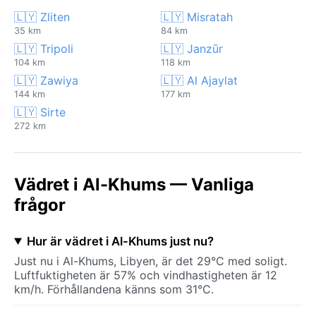
🇱🇾 Zliten
🇱🇾 Misratah
35 km
84 km
🇱🇾 Tripoli
🇱🇾 Janzūr
104 km
118 km
🇱🇾 Zawiya
🇱🇾 Al Ajaylat
144 km
177 km
🇱🇾 Sirte
272 km
Vädret i Al-Khums — Vanliga
frågor
Hur är vädret i Al-Khums just nu?
Just nu i Al-Khums, Libyen, är det 29°C med soligt.
Luftfuktigheten är 57% och vindhastigheten är 12
km/h. Förhållandena känns som 31°C.