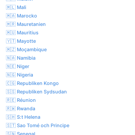
🇲🇱 Mali
🇲🇦 Marocko
🇲🇷 Mauretanien
🇲🇺 Mauritius
🇾🇹 Mayotte
🇲🇿 Moçambique
🇳🇦 Namibia
🇳🇪 Niger
🇳🇬 Nigeria
🇨🇬 Republiken Kongo
🇸🇸 Republiken Sydsudan
🇷🇪 Réunion
🇷🇼 Rwanda
🇸🇭 S:t Helena
🇸🇹 Sao Tomé och Principe
🇸🇳 Senegal