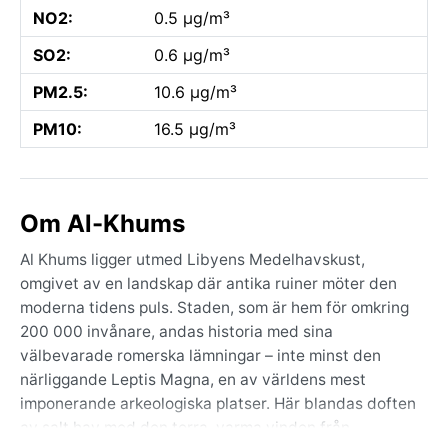
NO2:
0.5 µg/m³
SO2:
0.6 µg/m³
PM2.5:
10.6 µg/m³
PM10:
16.5 µg/m³
Om Al-Khums
Al Khums ligger utmed Libyens Medelhavskust,
omgivet av en landskap där antika ruiner möter den
moderna tidens puls. Staden, som är hem för omkring
200 000 invånare, andas historia med sina
välbevarade romerska lämningar – inte minst den
närliggande Leptis Magna, en av världens mest
imponerande arkeologiska platser. Här blandas doften
av salt hav med den torra, varma vinden från