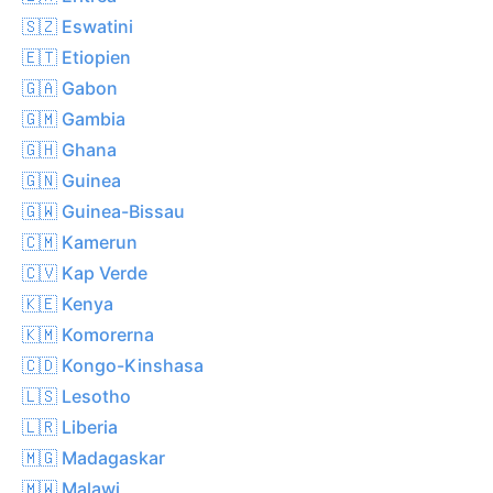
🇸🇿 Eswatini
🇪🇹 Etiopien
🇬🇦 Gabon
🇬🇲 Gambia
🇬🇭 Ghana
🇬🇳 Guinea
🇬🇼 Guinea-Bissau
🇨🇲 Kamerun
🇨🇻 Kap Verde
🇰🇪 Kenya
🇰🇲 Komorerna
🇨🇩 Kongo-Kinshasa
🇱🇸 Lesotho
🇱🇷 Liberia
🇲🇬 Madagaskar
🇲🇼 Malawi