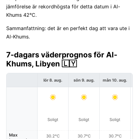
jämförelse är rekordhögsta för detta datum i Al-
Khums 42°C.
Sammanfattning: det är en perfekt dag att vara ute i
Al-Khums.
7-dagars väderprognos för Al-
Khums, Libyen 🇱🇾
lör 8. aug.
sön 9. aug.
mån 10. aug.
t
Soligt
Soligt
Soligt
Max
30.2°C
30.7°C
30.7°C