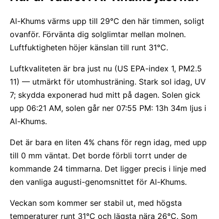
Al-Khums värms upp till 29°C den här timmen, soligt
ovanför. Förvänta dig solglimtar mellan molnen.
Luftfuktigheten höjer känslan till runt 31°C.
Luftkvaliteten är bra just nu (US EPA-index 1, PM2.5
11) — utmärkt för utomhusträning. Stark sol idag, UV
7; skydda exponerad hud mitt på dagen. Solen gick
upp 06:21 AM, solen går ner 07:55 PM: 13h 34m ljus i
Al-Khums.
Det är bara en liten 4% chans för regn idag, med upp
till 0 mm väntat. Det borde förbli torrt under de
kommande 24 timmarna. Det ligger precis i linje med
den vanliga augusti-genomsnittet för Al-Khums.
Veckan som kommer ser stabil ut, med högsta
temperaturer runt 31°C och lägsta nära 26°C. Som