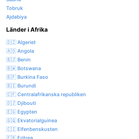
Tobruk
Ajdabiya
Länder i Afrika
🇩🇿 Algeriet
🇦🇴 Angola
🇧🇯 Benin
🇧🇼 Botswana
🇧🇫 Burkina Faso
🇧🇮 Burundi
🇨🇫 Centralafrikanska republiken
🇩🇯 Djibouti
🇪🇬 Egypten
🇬🇶 Ekvatorialguinea
🇨🇮 Elfenbenskusten
🇪🇷 Eritrea