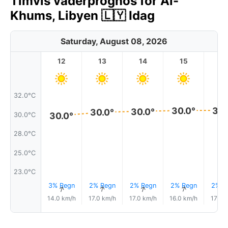
Timvis väderprognos för Al-
Khums, Libyen 🇱🇾 Idag
Saturday, August 08, 2026
12
13
14
15
1
32.0°C
30.0°
30.
30.0°
30.0°
30.0°
30.0°C
28.0°C
25.0°C
23.0°C
3% Regn
2% Regn
2% Regn
2% Regn
2% R
↑
↑
↑
↑
14.0 km/h
17.0 km/h
17.0 km/h
16.0 km/h
17.0 