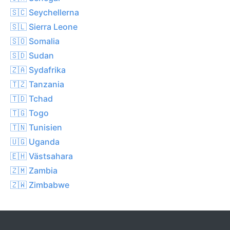
🇸🇨 Seychellerna
🇸🇱 Sierra Leone
🇸🇴 Somalia
🇸🇩 Sudan
🇿🇦 Sydafrika
🇹🇿 Tanzania
🇹🇩 Tchad
🇹🇬 Togo
🇹🇳 Tunisien
🇺🇬 Uganda
🇪🇭 Västsahara
🇿🇲 Zambia
🇿🇼 Zimbabwe