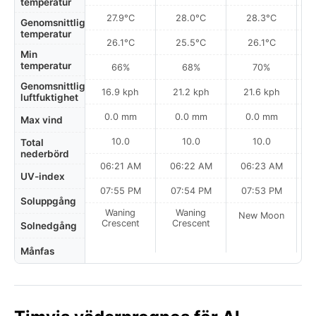
temperatur
27.9°C
28.0°C
28.3°C
Genomsnittlig
temperatur
26.1°C
25.5°C
26.1°C
Min
temperatur
66%
68%
70%
Genomsnittlig
16.9 kph
21.2 kph
21.6 kph
luftfuktighet
0.0 mm
0.0 mm
0.0 mm
Max vind
10.0
10.0
10.0
Total
nederbörd
06:21 AM
06:22 AM
06:23 AM
0
UV-index
07:55 PM
07:54 PM
07:53 PM
Soluppgång
Waning
Waning
New Moon
N
Crescent
Crescent
Solnedgång
Månfas