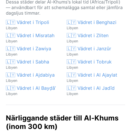
Dessa städer delar Al-Khums's lokal tid (Africa/Tripoli)
— användbart för att schemalägga samtal eller jämföra
dagsljus timmar.
🇱🇾 Vädret i Tripoli
🇱🇾 Vädret i Benghazi
Libyen
Libyen
🇱🇾 Vädret i Misratah
🇱🇾 Vädret i Zliten
Libyen
Libyen
🇱🇾 Vädret i Zawiya
🇱🇾 Vädret i Janzūr
Libyen
Libyen
🇱🇾 Vädret i Sabha
🇱🇾 Vädret i Tobruk
Libyen
Libyen
🇱🇾 Vädret i Ajdabiya
🇱🇾 Vädret i Al Ajaylat
Libyen
Libyen
🇱🇾 Vädret i Al Bayḑā’
🇱🇾 Vädret i Al Jadīd
Libyen
Libyen
Närliggande städer till Al-Khums
(inom 300 km)