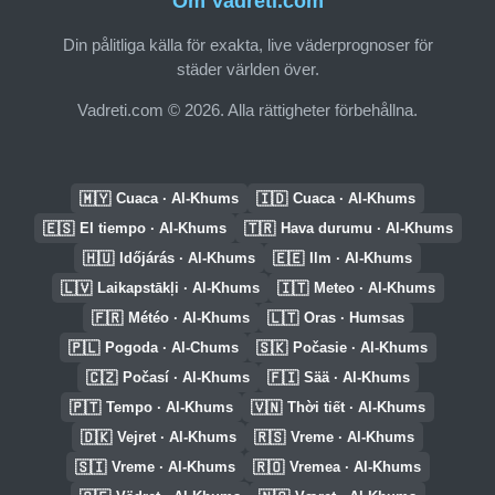
Om Vadreti.com
Din pålitliga källa för exakta, live väderprognoser för
städer världen över.
Vadreti.com © 2026. Alla rättigheter förbehållna.
🇲🇾
🇮🇩
Cuaca · Al-Khums
Cuaca · Al-Khums
🇪🇸
🇹🇷
El tiempo · Al-Khums
Hava durumu · Al-Khums
🇭🇺
🇪🇪
Időjárás · Al-Khums
Ilm · Al-Khums
🇱🇻
🇮🇹
Laikapstākļi · Al-Khums
Meteo · Al-Khums
🇫🇷
🇱🇹
Météo · Al-Khums
Oras · Humsas
🇵🇱
🇸🇰
Pogoda · Al-Chums
Počasie · Al-Khums
🇨🇿
🇫🇮
Počasí · Al-Khums
Sää · Al-Khums
🇵🇹
🇻🇳
Tempo · Al-Khums
Thời tiết · Al-Khums
🇩🇰
🇷🇸
Vejret · Al-Khums
Vreme · Al-Khums
🇸🇮
🇷🇴
Vreme · Al-Khums
Vremea · Al-Khums