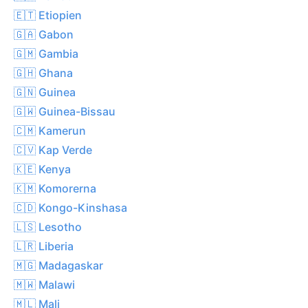
🇪🇹 Etiopien
🇬🇦 Gabon
🇬🇲 Gambia
🇬🇭 Ghana
🇬🇳 Guinea
🇬🇼 Guinea-Bissau
🇨🇲 Kamerun
🇨🇻 Kap Verde
🇰🇪 Kenya
🇰🇲 Komorerna
🇨🇩 Kongo-Kinshasa
🇱🇸 Lesotho
🇱🇷 Liberia
🇲🇬 Madagaskar
🇲🇼 Malawi
🇲🇱 Mali