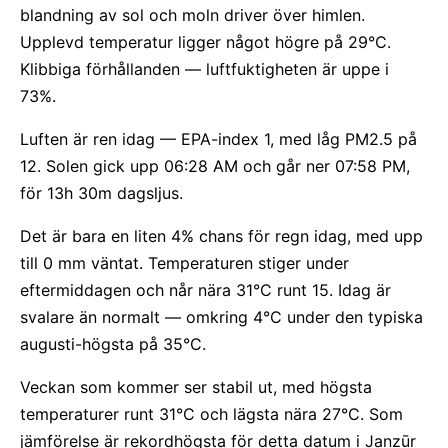
blandning av sol och moln driver över himlen.
Upplevd temperatur ligger något högre på 29°C.
Klibbiga förhållanden — luftfuktigheten är uppe i
73%.
Luften är ren idag — EPA-index 1, med låg PM2.5 på
12. Solen gick upp 06:28 AM och går ner 07:58 PM,
för 13h 30m dagsljus.
Det är bara en liten 4% chans för regn idag, med upp
till 0 mm väntat. Temperaturen stiger under
eftermiddagen och når nära 31°C runt 15. Idag är
svalare än normalt — omkring 4°C under den typiska
augusti-högsta på 35°C.
Veckan som kommer ser stabil ut, med högsta
temperaturer runt 31°C och lägsta nära 27°C. Som
jämförelse är rekordhögsta för detta datum i Janzūr