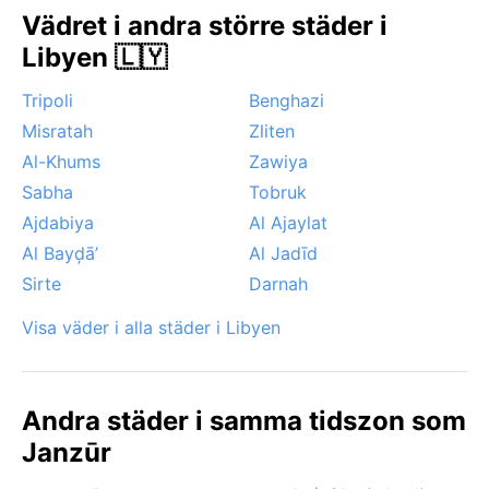
hetta, med siroccovindar som kan blåsa upp från
Vädret i andra större städer i
Sahara och föra med sig sandstormar och en
Libyen 🇱🇾
kvävande hetta. Snö är i princip obefintligt, och
orkaner är mycket ovanliga, men vinterregnen kan
Tripoli
Benghazi
ibland orsaka lokala översvämningar. Vädret i Janzūr
Misratah
Zliten
kräver tålamod med dess kontraster – solen är
ständigt närvarande, men vinden bär berättelser från
Al-Khums
Zawiya
öknen.
Sabha
Tobruk
Ajdabiya
Al Ajaylat
Al Bayḑā’
Al Jadīd
Sirte
Darnah
Visa väder i alla städer i Libyen
Andra städer i samma tidszon som
Janzūr