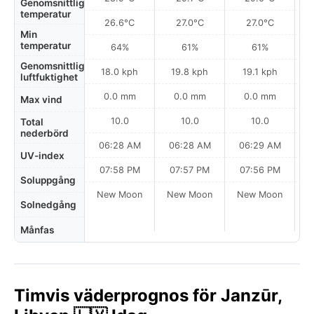
Genomsnittlig
temperatur
26.6°C
27.0°C
27.0°C
Min
temperatur
64%
61%
61%
Genomsnittlig
18.0 kph
19.8 kph
19.1 kph
luftfuktighet
0.0 mm
0.0 mm
0.0 mm
Max vind
10.0
10.0
10.0
Total
nederbörd
06:28 AM
06:28 AM
06:29 AM
0
UV-index
07:58 PM
07:57 PM
07:56 PM
Soluppgång
New Moon
New Moon
New Moon
N
Solnedgång
Månfas
Timvis väderprognos för Janzūr,