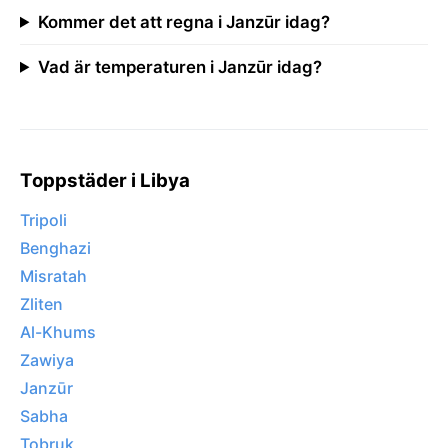
Kommer det att regna i Janzūr idag?
Vad är temperaturen i Janzūr idag?
Toppstäder i Libya
Tripoli
Benghazi
Misratah
Zliten
Al-Khums
Zawiya
Janzūr
Sabha
Tobruk