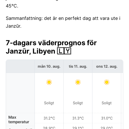
45°C.
Sammanfattning: det är en perfekt dag att vara ute i
Janzūr.
7-dagars väderprognos för
Janzūr, Libyen 🇱🇾
mån 10. aug.
tis 11. aug.
ons 12. aug.
to
Soligt
Soligt
Soligt
Max
31.2°C
31.3°C
31.0°C
temperatur
28.9°C
29.1°C
29.0°C