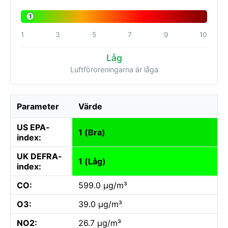
1
1
3
5
7
9
10
Låg
Luftföroreningarna är låga
Parameter
Värde
US EPA-
1 (Bra)
index:
UK DEFRA-
1 (Låg)
index:
CO:
599.0 µg/m³
O3:
39.0 µg/m³
NO2:
26.7 µg/m³