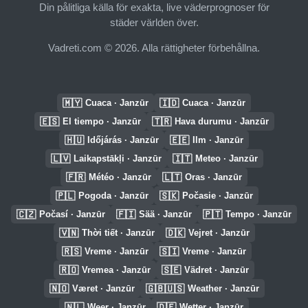
Din pålitliga källa för exakta, live väderprognoser för
städer världen över.
Vadreti.com © 2026. Alla rättigheter förbehållna.
🇲🇾
🇮🇩
Cuaca · Janzūr
Cuaca · Janzūr
🇪🇸
🇹🇷
El tiempo · Janzūr
Hava durumu · Janzūr
🇭🇺
🇪🇪
Időjárás · Janzūr
Ilm · Janzūr
🇱🇻
🇮🇹
Laikapstākļi · Janzūr
Meteo · Janzūr
🇫🇷
🇱🇹
Météo · Janzūr
Oras · Janzūr
🇵🇱
🇸🇰
Pogoda · Janzūr
Počasie · Janzūr
🇨🇿
🇫🇮
🇵🇹
Počasí · Janzūr
Sää · Janzūr
Tempo · Janzūr
🇻🇳
🇩🇰
Thời tiết · Janzūr
Vejret · Janzūr
🇷🇸
🇸🇮
Vreme · Janzūr
Vreme · Janzūr
🇷🇴
🇸🇪
Vremea · Janzūr
Vädret · Janzūr
🇳🇴
🇬🇧🇺🇸
Været · Janzūr
Weather · Janzūr
🇳🇱
🇩🇪
Weer · Janzūr
Wetter · Janzūr