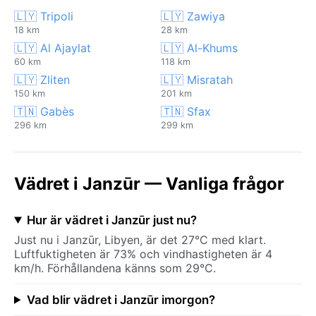
🇱🇾 Tripoli
🇱🇾 Zawiya
18 km
28 km
🇱🇾 Al Ajaylat
🇱🇾 Al-Khums
60 km
118 km
🇱🇾 Zliten
🇱🇾 Misratah
150 km
201 km
🇹🇳 Gabès
🇹🇳 Sfax
296 km
299 km
Vädret i Janzūr — Vanliga frågor
Hur är vädret i Janzūr just nu?
Just nu i Janzūr, Libyen, är det 27°C med klart.
Luftfuktigheten är 73% och vindhastigheten är 4
km/h. Förhållandena känns som 29°C.
Vad blir vädret i Janzūr imorgon?