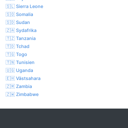
🇸🇱 Sierra Leone
🇸🇴 Somalia
🇸🇩 Sudan
🇿🇦 Sydafrika
🇹🇿 Tanzania
🇹🇩 Tchad
🇹🇬 Togo
🇹🇳 Tunisien
🇺🇬 Uganda
🇪🇭 Västsahara
🇿🇲 Zambia
🇿🇼 Zimbabwe