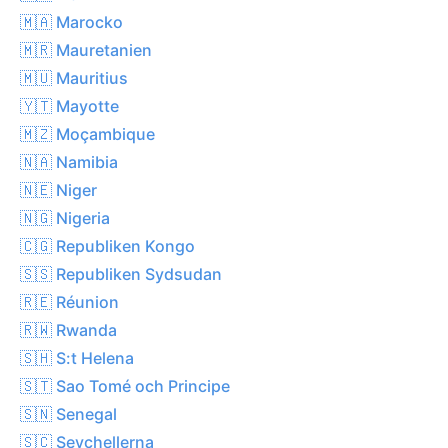
🇲🇦 Marocko
🇲🇷 Mauretanien
🇲🇺 Mauritius
🇾🇹 Mayotte
🇲🇿 Moçambique
🇳🇦 Namibia
🇳🇪 Niger
🇳🇬 Nigeria
🇨🇬 Republiken Kongo
🇸🇸 Republiken Sydsudan
🇷🇪 Réunion
🇷🇼 Rwanda
🇸🇭 S:t Helena
🇸🇹 Sao Tomé och Principe
🇸🇳 Senegal
🇸🇨 Seychellerna