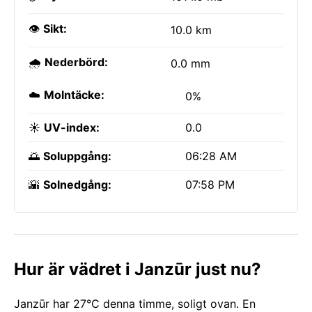
👁️
Sikt:
10.0 km
🌧️
Nederbörd:
0.0 mm
☁️
Molntäcke:
0%
☀️
UV-index:
0.0
🌅
Soluppgång:
06:28 AM
🌇
Solnedgång:
07:58 PM
Hur är vädret i Janzūr just nu?
Janzūr har 27°C denna timme, soligt ovan. En