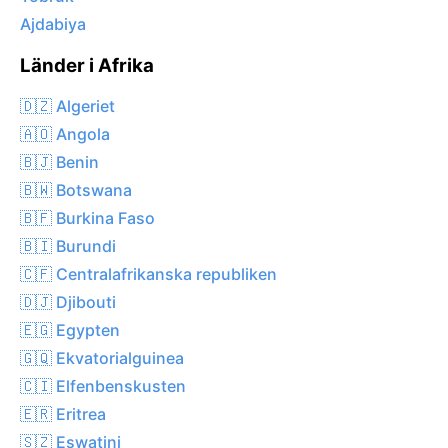
Ajdabiya
Länder i Afrika
🇩🇿 Algeriet
🇦🇴 Angola
🇧🇯 Benin
🇧🇼 Botswana
🇧🇫 Burkina Faso
🇧🇮 Burundi
🇨🇫 Centralafrikanska republiken
🇩🇯 Djibouti
🇪🇬 Egypten
🇬🇶 Ekvatorialguinea
🇨🇮 Elfenbenskusten
🇪🇷 Eritrea
🇸🇿 Eswatini