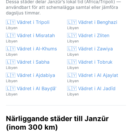
Dessa städer delar Janzūr's lokal tid (Africa/Tripoli) —
användbart för att schemalägga samtal eller jämföra
dagsljus timmar.
🇱🇾 Vädret i Tripoli
🇱🇾 Vädret i Benghazi
Libyen
Libyen
🇱🇾 Vädret i Misratah
🇱🇾 Vädret i Zliten
Libyen
Libyen
🇱🇾 Vädret i Al-Khums
🇱🇾 Vädret i Zawiya
Libyen
Libyen
🇱🇾 Vädret i Sabha
🇱🇾 Vädret i Tobruk
Libyen
Libyen
🇱🇾 Vädret i Ajdabiya
🇱🇾 Vädret i Al Ajaylat
Libyen
Libyen
🇱🇾 Vädret i Al Bayḑā’
🇱🇾 Vädret i Al Jadīd
Libyen
Libyen
Närliggande städer till Janzūr
(inom 300 km)