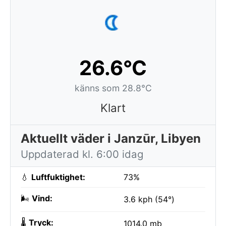
26.6°C
känns som 28.8°C
Klart
Aktuellt väder i Janzūr, Libyen
Uppdaterad kl. 6:00 idag
💧
Luftfuktighet:
73%
🌬️
Vind:
3.6 kph (54°)
🌡️
Tryck:
1014.0 mb