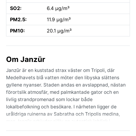
SO2:
6.4 µg/m³
PM2.5:
11.9 µg/m³
PM10:
20.1 µg/m³
Om Janzūr
Janzūr är en kuststad strax väster om Tripoli, där
Medelhavets blå vatten möter den libyska slättens
gyllene nyanser. Staden andas en avslappnad, nästan
förortslik atmosfär, med palmkantade gator och en
livlig strandpromenad som lockar både
lokalbefolkning och besökare. I närheten ligger de
uråldriga ruinerna av Sabratha och Tripolis medina,
men Janzūr erbjuder själv en autentisk inblick i
vardagslivet i nordvästra Libyen. Geografiskt ligger
den på den bördiga kustremsan, Jifaraslätten, där