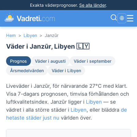
Exakta väderprognoser
.
Se alla länder
.
☰
Vadreti.
com
🌐
Hem
>
Libyen
>
Janzūr
Väder i Janzūr, Libyen 🇱🇾
Prognos
Väder i augusti
Väder i september
Årsmedelvärden
Väder i Libyen
Liveväder i Janzūr, för närvarande 27°C med klart.
Visa 7-dagars prognosen, timvisa förhållanden och
luftkvalitetsindex. Janzūr ligger i
Libyen
— se
vädret i alla större städer i
Libyen
, eller bläddra
de
hetaste städer just nu
världen över.