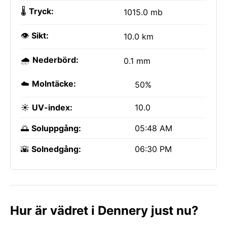
🌡️
Tryck:
1015.0 mb
👁️
Sikt:
10.0 km
🌧️
Nederbörd:
0.1 mm
☁️
Molntäcke:
50%
☀️
UV-index:
10.0
🌅
Soluppgång:
05:48 AM
🌇
Solnedgång:
06:30 PM
Hur är vädret i Dennery just nu?