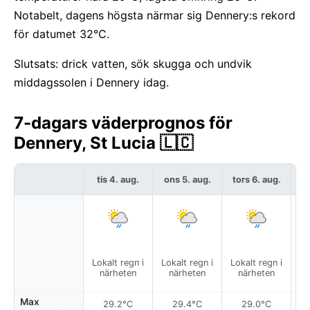
Notabelt, dagens högsta närmar sig Dennery:s rekord
för datumet 32°C.
Slutsats: drick vatten, sök skugga och undvik
middagssolen i Dennery idag.
7-dagars väderprognos för
Dennery, St Lucia 🇱🇨
tis 4. aug.
ons 5. aug.
tors 6. aug.
f
Lokalt regn i
Lokalt regn i
Lokalt regn i
Lo
närheten
närheten
närheten
Max
29.2°C
29.4°C
29.0°C