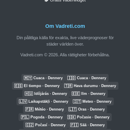
Om Vadreti.com
Din pålitliga källa för exakta, live väderprognoser för
städer världen över.
Vadreti.com © 2026. Alla rättigheter förbehållna.
🇲🇾
🇮🇩
Cuaca · Dennery
Cuaca · Dennery
🇪🇸
🇹🇷
El tiempo · Dennery
Hava durumu · Dennery
🇭🇺
🇪🇪
Időjárás · Dennery
Ilm · Dennery
🇱🇻
🇮🇹
Laikapstākļi · Dennery
Meteo · Dennery
🇫🇷
🇱🇹
Météo · Dennery
Oras · Dennery
🇵🇱
🇸🇰
Pogoda · Dennery
Počasie · Dennery
🇨🇿
🇫🇮
Počasí · Dennery
Sää · Dennery