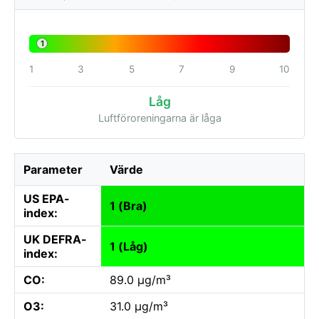
1
1
3
5
7
9
10
Låg
Luftföroreningarna är låga
Parameter
Värde
US EPA-
1 (Bra)
index:
UK DEFRA-
1 (Låg)
index:
CO:
89.0 µg/m³
O3:
31.0 µg/m³