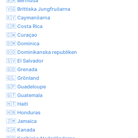
🇧🇲 Bermuda
🇻🇬 Brittiska Jungfruöarna
🇰🇾 Caymanöarna
🇨🇷 Costa Rica
🇨🇼 Curaçao
🇩🇲 Dominica
🇩🇴 Dominikanska republiken
🇸🇻 El Salvador
🇬🇩 Grenada
🇬🇱 Grönland
🇬🇵 Guadeloupe
🇬🇹 Guatemala
🇭🇹 Haiti
🇭🇳 Honduras
🇯🇲 Jamaica
🇨🇦 Kanada