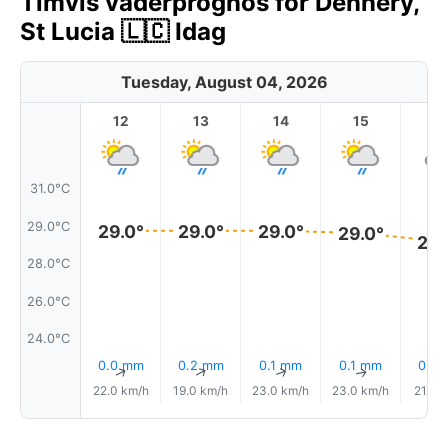
Timvis väderprognos för Dennery,
St Lucia 🇱🇨 Idag
Tuesday, August 04, 2026
12
13
14
15
1
31.0°C
29.0°C
29.0°
29.0°
29.0°
29.0°
28.
28.0°C
26.0°C
24.0°C
0.0 mm
0.2 mm
0.1 mm
0.1 mm
0.7 
↑
↑
↑
↑
22.0 km/h
19.0 km/h
23.0 km/h
23.0 km/h
21.0 