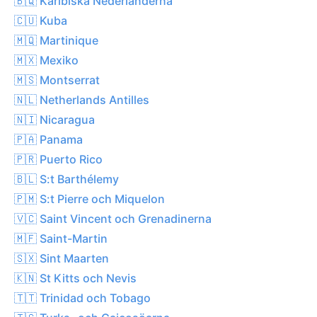
🇧🇶 Karibiska Nederländerna
🇨🇺 Kuba
🇲🇶 Martinique
🇲🇽 Mexiko
🇲🇸 Montserrat
🇳🇱 Netherlands Antilles
🇳🇮 Nicaragua
🇵🇦 Panama
🇵🇷 Puerto Rico
🇧🇱 S:t Barthélemy
🇵🇲 S:t Pierre och Miquelon
🇻🇨 Saint Vincent och Grenadinerna
🇲🇫 Saint-Martin
🇸🇽 Sint Maarten
🇰🇳 St Kitts och Nevis
🇹🇹 Trinidad och Tobago