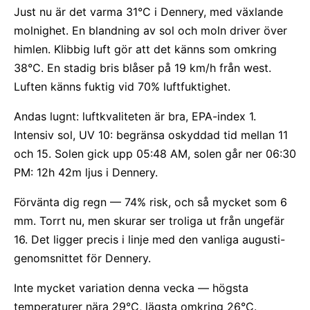
Just nu är det varma 31°C i Dennery, med växlande
molnighet. En blandning av sol och moln driver över
himlen. Klibbig luft gör att det känns som omkring
38°C. En stadig bris blåser på 19 km/h från west.
Luften känns fuktig vid 70% luftfuktighet.
Andas lugnt: luftkvaliteten är bra, EPA-index 1.
Intensiv sol, UV 10: begränsa oskyddad tid mellan 11
och 15. Solen gick upp 05:48 AM, solen går ner 06:30
PM: 12h 42m ljus i Dennery.
Förvänta dig regn — 74% risk, och så mycket som 6
mm. Torrt nu, men skurar ser troliga ut från ungefär
16. Det ligger precis i linje med den vanliga augusti-
genomsnittet för Dennery.
Inte mycket variation denna vecka — högsta
temperaturer nära 29°C, lägsta omkring 26°C.