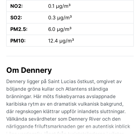
NO2:
0.1 µg/m³
SO2:
0.3 µg/m³
PM2.5:
6.0 µg/m³
PM10:
12.4 µg/m³
Om Dennery
Dennery ligger på Saint Lucias östkust, omgivet av
böljande gröna kullar och Atlantens ständiga
bränningar. Här möts fiskebyarnas avslappnade
karibiska rytm av en dramatisk vulkanisk bakgrund,
där regnskogen klättrar uppför inlandets sluttningar.
Välkända sevärdheter som Dennery River och den
närliggande friluftsmarknaden ger en autentisk inblick
i öns vardagsliv, långt från turiststränderna i väster.