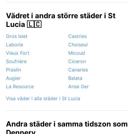
november; då kan häftiga regn och stormbyar
förekomma, ibland med översvämningar i låglänta
Vädret i andra större städer i St
områden. Den karibiska värmen är dock konstant –
Lucia 🇱🇨
inga kyliga nätter, utan bara en omslutande fuktig
värme som gör varje promenad till en duvande
Gros Islet
Castries
upplevelse.
Laborie
Choiseul
Vieux Fort
Micoud
Soufrière
Ciceron
Praslin
Canaries
Augier
Balata
La Resource
Anse Ger
Visa väder i alla städer i St Lucia
Andra städer i samma tidszon som
Dennery