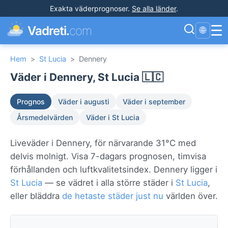
Exakta väderprognoser
.
Se alla länder
.
☰
Vadreti.
com
🌐
Hem
>
St Lucia
>
Dennery
Väder i Dennery, St Lucia 🇱🇨
Prognos
Väder i augusti
Väder i september
Årsmedelvärden
Väder i St Lucia
Liveväder i Dennery, för närvarande 31°C med
delvis molnigt. Visa 7-dagars prognosen, timvisa
förhållanden och luftkvalitetsindex. Dennery ligger i
St Lucia
— se vädret i alla större städer i
St Lucia
,
eller bläddra
de hetaste städer just nu
världen över.