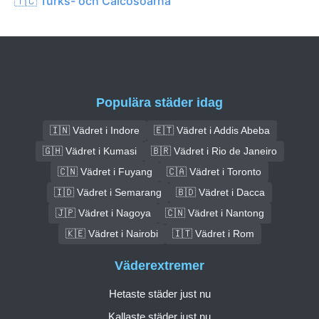
🇹🇨 Turks- och Caicosöarna
Populära städer idag
🇮🇳 Vädret i Indore
🇪🇹 Vädret i Addis Abeba
🇬🇭 Vädret i Kumasi
🇧🇷 Vädret i Rio de Janeiro
🇨🇳 Vädret i Fuyang
🇨🇦 Vädret i Toronto
🇮🇩 Vädret i Semarang
🇧🇩 Vädret i Dacca
🇯🇵 Vädret i Nagoya
🇨🇳 Vädret i Nantong
🇰🇪 Vädret i Nairobi
🇮🇹 Vädret i Rom
Väderextremer
Hetaste städer just nu
Kallaste städer just nu