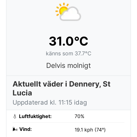
31.0°C
känns som 37.7°C
Delvis molnigt
Aktuellt väder i Dennery, St
Lucia
Uppdaterad kl. 11:15 idag
💧
Luftfuktighet:
70%
🌬️
Vind:
19.1 kph (74°)