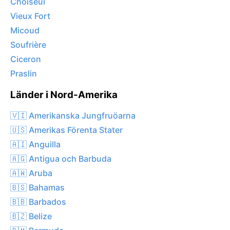
Choiseul
Vieux Fort
Micoud
Soufrière
Ciceron
Praslin
Länder i Nord-Amerika
🇻🇮 Amerikanska Jungfruöarna
🇺🇸 Amerikas Förenta Stater
🇦🇮 Anguilla
🇦🇬 Antigua och Barbuda
🇦🇼 Aruba
🇧🇸 Bahamas
🇧🇧 Barbados
🇧🇿 Belize