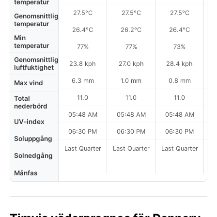
temperatur
27.5°C
27.5°C
27.5°C
Genomsnittlig
temperatur
26.4°C
26.2°C
26.4°C
Min
temperatur
77%
77%
73%
Genomsnittlig
23.8 kph
27.0 kph
28.4 kph
luftfuktighet
6.3 mm
1.0 mm
0.8 mm
Max vind
11.0
11.0
11.0
Total
nederbörd
05:48 AM
05:48 AM
05:48 AM
0
UV-index
06:30 PM
06:30 PM
06:30 PM
Soluppgång
Last Quarter
Last Quarter
Last Quarter
Solnedgång
Månfas