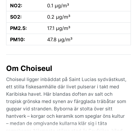
NO2:
0.1 µg/m³
SO2:
0.2 µg/m³
PM2.5:
17.1 µg/m³
PM10:
47.8 µg/m³
Om Choiseul
Choiseul ligger inbäddat på Saint Lucias sydvästkust,
ett stilla fiskesamhälle där livet pulserar i takt med
Karibiska havet. Här blandas doften av salt och
tropisk grönska med synen av färgglada träbåtar som
guppar vid stranden. Byborna är stolta över sitt
hantverk – korgar och keramik som speglar öns kultur
– medan de omgivande kullarna klär sig i täta
regnskogar. Närmaste större stad är Soufrière, känd