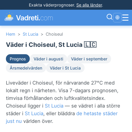
Exakta väderprognoser
.
Se alla länder
.
☰
Vadreti.
com
🌐
Hem
>
St Lucia
>
Choiseul
Väder i Choiseul, St Lucia 🇱🇨
Prognos
Väder i augusti
Väder i september
Årsmedelvärden
Väder i St Lucia
Liveväder i Choiseul, för närvarande 27°C med
lokalt regn i närheten. Visa 7-dagars prognosen,
timvisa förhållanden och luftkvalitetsindex.
Choiseul ligger i
St Lucia
— se vädret i alla större
städer i
St Lucia
, eller bläddra
de hetaste städer
just nu
världen över.