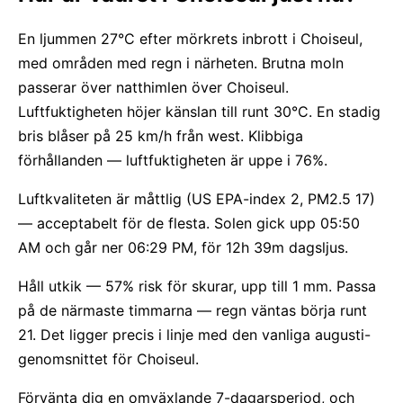
En ljummen 27°C efter mörkrets inbrott i Choiseul,
med områden med regn i närheten. Brutna moln
passerar över natthimlen över Choiseul.
Luftfuktigheten höjer känslan till runt 30°C. En stadig
bris blåser på 25 km/h från west. Klibbiga
förhållanden — luftfuktigheten är uppe i 76%.
Luftkvaliteten är måttlig (US EPA-index 2, PM2.5 17)
— acceptabelt för de flesta. Solen gick upp 05:50
AM och går ner 06:29 PM, för 12h 39m dagsljus.
Håll utkik — 57% risk för skurar, upp till 1 mm. Passa
på de närmaste timmarna — regn väntas börja runt
21. Det ligger precis i linje med den vanliga augusti-
genomsnittet för Choiseul.
Förvänta dig en omväxlande 7-dagarsperiod, och