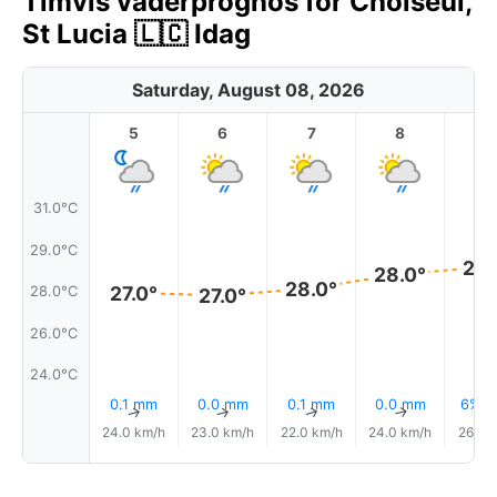
Timvis väderprognos för Choiseul,
St Lucia 🇱🇨 Idag
Saturday, August 08, 2026
5
6
7
8
9
31.0°C
29.0°C
28.
28.0°
28.0°
27.0°
28.0°C
27.0°
26.0°C
24.0°C
0.1 mm
0.0 mm
0.1 mm
0.0 mm
6% R
↑
↑
↑
↑
24.0 km/h
23.0 km/h
22.0 km/h
24.0 km/h
26.0 