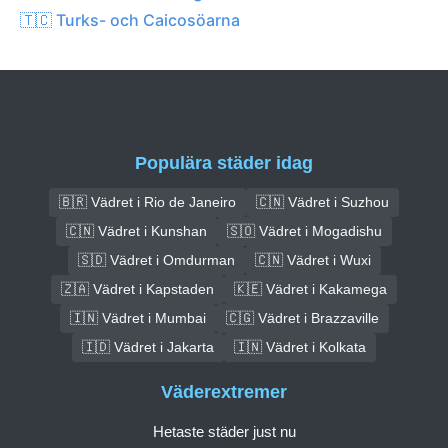
🇹🇨 Turks- och Caicosöarna
Populära städer idag
🇧🇷 Vädret i Rio de Janeiro
🇨🇳 Vädret i Suzhou
🇨🇳 Vädret i Kunshan
🇸🇴 Vädret i Mogadishu
🇸🇩 Vädret i Omdurman
🇨🇳 Vädret i Wuxi
🇿🇦 Vädret i Kapstaden
🇰🇪 Vädret i Kakamega
🇮🇳 Vädret i Mumbai
🇨🇬 Vädret i Brazzaville
🇮🇩 Vädret i Jakarta
🇮🇳 Vädret i Kolkata
Väderextremer
Hetaste städer just nu