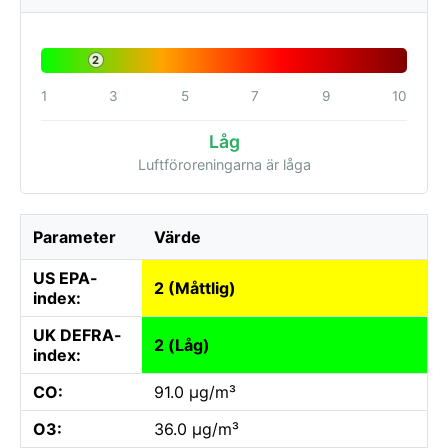
2
1
3
5
7
9
10
Låg
Luftföroreningarna är låga
Parameter
Värde
US EPA-
2 (Måttlig)
index:
UK DEFRA-
2 (Låg)
index:
CO:
91.0 µg/m³
O3:
36.0 µg/m³