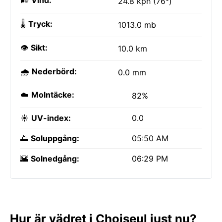
🌬️
Vind:
24.8 kph (76°)
🌡️
Tryck:
1013.0 mb
👁️
Sikt:
10.0 km
🌧️
Nederbörd:
0.0 mm
☁️
Molntäcke:
82%
☀️
UV-index:
0.0
🌅
Soluppgång:
05:50 AM
🌇
Solnedgång:
06:29 PM
Hur är vädret i Choiseul just nu?