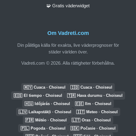
🧩 Gratis väderwidget
Om Vadreti.com
Din pålitliga källa för exakta, live väderprognoser för
städer världen över.
Vadreti.com © 2026. Alla rättigheter förbehållna.
🇲🇾
🇮🇩
Cuaca · Choiseul
Cuaca · Choiseul
🇪🇸
🇹🇷
El tiempo · Choiseul
Hava durumu · Choiseul
🇭🇺
🇪🇪
Időjárás · Choiseul
Ilm · Choiseul
🇱🇻
🇮🇹
Laikapstākļi · Choiseul
Meteo · Choiseul
🇫🇷
🇱🇹
Météo · Choiseul
Oras · Choiseul
🇵🇱
🇸🇰
Pogoda · Choiseul
Počasie · Choiseul