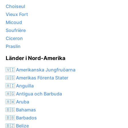
Choiseul
Vieux Fort
Micoud
Soufrière
Ciceron
Praslin
Länder i Nord-Amerika
🇻🇮 Amerikanska Jungfruöarna
🇺🇸 Amerikas Förenta Stater
🇦🇮 Anguilla
🇦🇬 Antigua och Barbuda
🇦🇼 Aruba
🇧🇸 Bahamas
🇧🇧 Barbados
🇧🇿 Belize