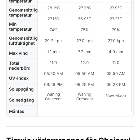
temperatur
28.1°C
27.9°C
27.9°C
Genomsnittlig
temperatur
27.1°C
26.9°C
27.2°C
Min
temperatur
74%
78%
79%
Genomsnittlig
29.2 kph
27.0 kph
27.0 kph
luftfuktighet
1.1 mm
7.7 mm
4.0 mm
Max vind
11.0
12.0
11.0
Total
nederbörd
05:50 AM
05:50 AM
05:50 AM
0
UV-index
06:29 PM
06:29 PM
06:28 PM
Soluppgång
Waning
Waning
New Moon
N
Crescent
Crescent
Solnedgång
Månfas