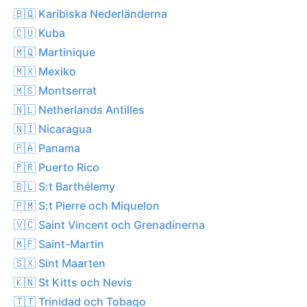
🇧🇶 Karibiska Nederländerna
🇨🇺 Kuba
🇲🇶 Martinique
🇲🇽 Mexiko
🇲🇸 Montserrat
🇳🇱 Netherlands Antilles
🇳🇮 Nicaragua
🇵🇦 Panama
🇵🇷 Puerto Rico
🇧🇱 S:t Barthélemy
🇵🇲 S:t Pierre och Miquelon
🇻🇨 Saint Vincent och Grenadinerna
🇲🇫 Saint-Martin
🇸🇽 Sint Maarten
🇰🇳 St Kitts och Nevis
🇹🇹 Trinidad och Tobago