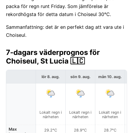
packa för regn runt Friday. Som jämförelse är
rekordhögsta för detta datum i Choiseul 30°C.
Sammanfattning: det är en perfekt dag att vara ute i
Choiseul.
7-dagars väderprognos för
Choiseul, St Lucia 🇱🇨
lör 8. aug.
sön 9. aug.
mån 10. aug.
t
Lokalt regn i
Lokalt regn i
Lokalt regn i
Lo
närheten
närheten
närheten
Max
29.2°C
28.9°C
28.7°C