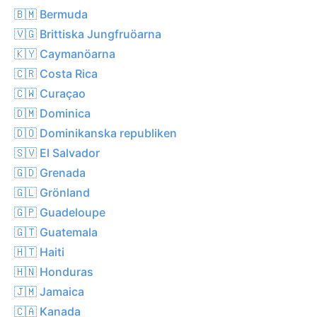
🇧🇲 Bermuda
🇻🇬 Brittiska Jungfruöarna
🇰🇾 Caymanöarna
🇨🇷 Costa Rica
🇨🇼 Curaçao
🇩🇲 Dominica
🇩🇴 Dominikanska republiken
🇸🇻 El Salvador
🇬🇩 Grenada
🇬🇱 Grönland
🇬🇵 Guadeloupe
🇬🇹 Guatemala
🇭🇹 Haiti
🇭🇳 Honduras
🇯🇲 Jamaica
🇨🇦 Kanada