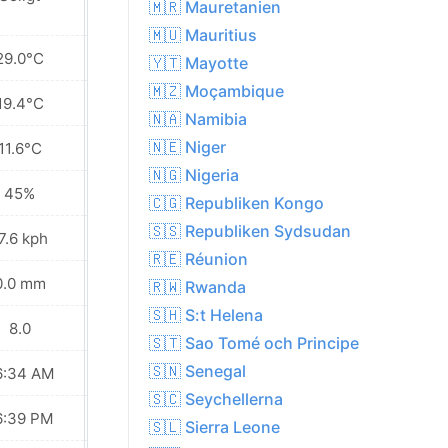
🇲🇷 Mauretanien
🇲🇺 Mauritius
29.0°C
27.9°C
🇾🇹 Mayotte
🇲🇿 Moçambique
19.4°C
19.3°C
🇳🇦 Namibia
🇳🇪 Niger
11.6°C
11.8°C
🇳🇬 Nigeria
45%
47%
🇨🇬 Republiken Kongo
🇸🇸 Republiken Sydsudan
7.6 kph
15.8 kph
🇷🇪 Réunion
0.0 mm
0.0 mm
🇷🇼 Rwanda
🇸🇭 S:t Helena
8.0
8.0
🇸🇹 Sao Tomé och Principe
🇸🇳 Senegal
6:34 AM
06:34 AM
🇸🇨 Seychellerna
6:39 PM
06:39 PM
🇸🇱 Sierra Leone