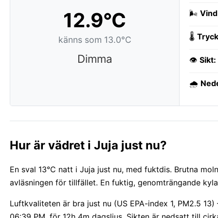
12.9°C
🌬️
Vind
🌡️
Tryck
känns som 13.0°C
Dimma
👁️
Sikt:
🌧️
Ned
Hur är vädret i Juja just nu?
En sval 13°C natt i Juja just nu, med fuktdis. Brutna mo
avläsningen för tillfället. En fuktig, genomträngande kyl
Luftkvaliteten är bra just nu (US EPA-index 1, PM2.5 13
06:39 PM, för 12h 4m dagsljus. Sikten är nedsatt till cir