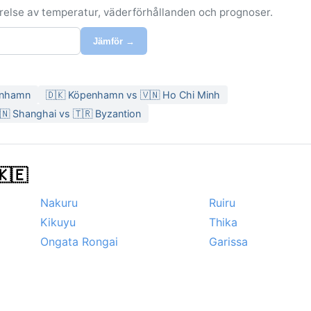
förelse av temperatur, väderförhållanden och prognoser.
Jämför →
enhamn
🇩🇰 Köpenhamn vs 🇻🇳 Ho Chi Minh
🇳 Shanghai vs 🇹🇷 Byzantion
🇰🇪
Nakuru
Ruiru
Kikuyu
Thika
Ongata Rongai
Garissa