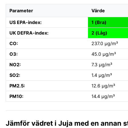
Parameter
Värde
US EPA-index:
1 (Bra)
UK DEFRA-index:
2 (Låg)
CO:
237.0 µg/m³
O3:
45.0 µg/m³
NO2:
7.3 µg/m³
SO2:
1.4 µg/m³
PM2.5:
12.6 µg/m³
PM10:
14.4 µg/m³
Jämför vädret i Juja med en annan s