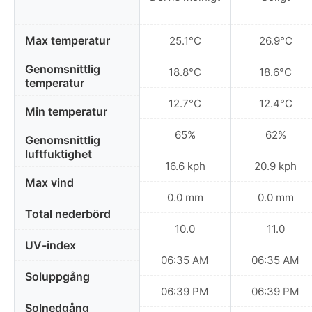
Max temperatur
25.1°C
26.9°C
Genomsnittlig
18.8°C
18.6°C
temperatur
12.7°C
12.4°C
Min temperatur
65%
62%
Genomsnittlig
luftfuktighet
16.6 kph
20.9 kph
Max vind
0.0 mm
0.0 mm
Total nederbörd
10.0
11.0
UV-index
06:35 AM
06:35 AM
Soluppgång
06:39 PM
06:39 PM
Solnedgång