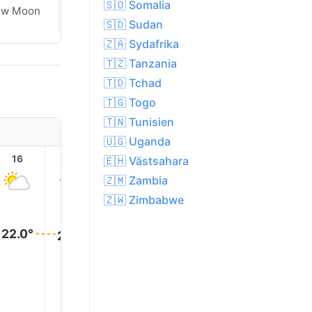
🇸🇴 Somalia
ew Moon
New Moon
🇸🇩 Sudan
🇿🇦 Sydafrika
🇹🇿 Tanzania
🇹🇩 Tchad
🇹🇬 Togo
🇹🇳 Tunisien
🇺🇬 Uganda
16
17
18
19
20
21
🇪🇭 Västsahara
🇿🇲 Zambia
🇿🇼 Zimbabwe
22.0°
22.0°
22.0°
21.0°
20.0°
20.0°