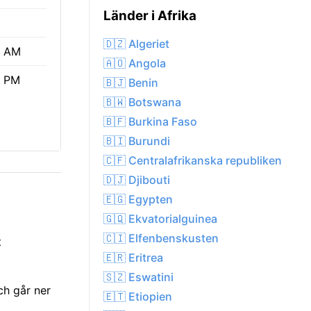
Länder i Afrika
🇩🇿 Algeriet
5 AM
🇦🇴 Angola
9 PM
🇧🇯 Benin
🇧🇼 Botswana
🇧🇫 Burkina Faso
🇧🇮 Burundi
🇨🇫 Centralafrikanska republiken
🇩🇯 Djibouti
🇪🇬 Egypten
🇬🇶 Ekvatorialguinea
🇨🇮 Elfenbenskusten
t
🇪🇷 Eritrea
🇸🇿 Eswatini
ch går ner
🇪🇹 Etiopien