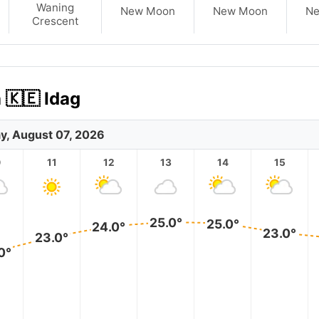
Waning
New Moon
New Moon
N
Crescent
 🇰🇪 Idag
ay, August 07, 2026
0
11
12
13
14
15
25.0°
25.0°
24.0°
23.0°
23.0°
0°