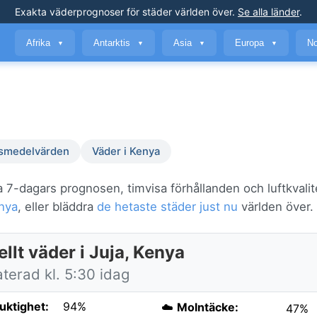
Exakta väderprognoser
för städer världen över
.
Se alla länder
.
Afrika
Antarktis
Asia
Europa
No
▼
▼
▼
▼
smedelvärden
Väder i Kenya
 7-dagars prognosen, timvisa förhållanden och luftkvalit
nya
, eller bläddra
de hetaste städer just nu
världen över.
llt väder i Juja, Kenya
terad kl. 5:30 idag
fuktighet:
94%
☁️
Molntäcke:
47%