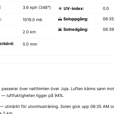
:
3.6 kph (348°)
☀️
UV-index:
0.0
🌅
Soluppgång:
06:3
:
1019.0 mb
🌇
Solnedgång:
06:3
2.0 km
erbörd:
0.0 mm
ln passerar över natthimlen över Juja. Luften känns sann mo
a — luftfuktigheten ligger på 94%.
) — utmärkt för utomhusträning. Solen gick upp 06:35 AM o
ka 2 km.