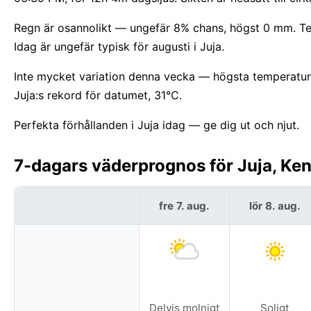
Regn är osannolikt — ungefär 8% chans, högst 0 mm. Te
Idag är ungefär typisk för augusti i Juja.
Inte mycket variation denna vecka — högsta temperature
Juja:s rekord för datumet, 31°C.
Perfekta förhållanden i Juja idag — ge dig ut och njut.
7-dagars väderprognos för Juja, Ken
fre 7. aug.
lör 8. aug.
Delvis molnigt
Soligt