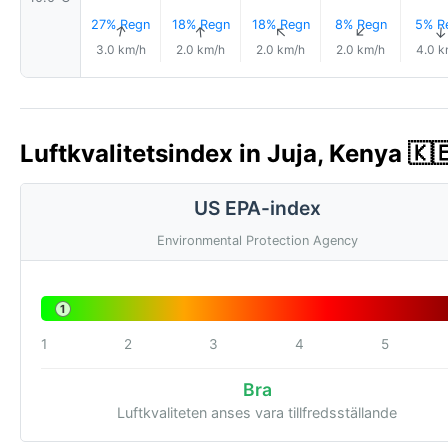
27% Regn
18% Regn
18% Regn
8% Regn
5% R
↑
↑
↑
↑
3.0 km/h
2.0 km/h
2.0 km/h
2.0 km/h
4.0 k
Luftkvalitetsindex in Juja, Kenya 🇰
US EPA-index
Environmental Protection Agency
1
1
2
3
4
5
Bra
Luftkvaliteten anses vara tillfredsställande