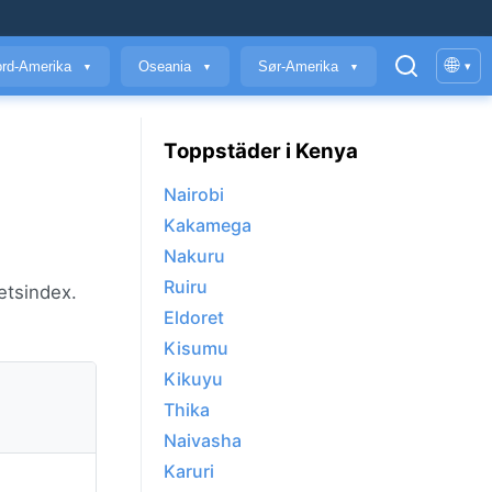
🌐
rd-Amerika
Oseania
Sør-Amerika
▾
▼
▼
▼
Toppstäder i Kenya
Nairobi
Kakamega
Nakuru
Ruiru
etsindex.
Eldoret
Kisumu
Kikuyu
Thika
Naivasha
Karuri