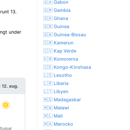
🇬🇦 Gabon
🇬🇲 Gambia
runt 13.
🇬🇭 Ghana
🇬🇳 Guinea
ångt under
🇬🇼 Guinea-Bissau
🇨🇲 Kamerun
🇨🇻 Kap Verde
🇰🇲 Komorerna
🇨🇩 Kongo-Kinshasa
🇱🇸 Lesotho
🇱🇷 Liberia
 12. aug.
tors 13. aug.
🇱🇾 Libyen
🇲🇬 Madagaskar
🇲🇼 Malawi
🇲🇱 Mali
🇲🇦 Marocko
Soligt
Soligt