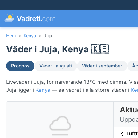
Vadreti.
com
Hem
>
Kenya
>
Juja
Väder i Juja, Kenya 🇰🇪
Prognos
Väder i augusti
Väder i september
År
Liveväder i Juja, för närvarande 13°C med dimma. Visa
Juja ligger i
Kenya
— se vädret i alla större städer i
Ke
Aktue
Uppda
💧
Luft