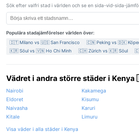
Sök efter valfri stad i världen och se en sida-vid-sida-jäm
Populära stadajämförelser världen över:
🇮🇹 Milano vs 🇺🇸 San Francisco
🇨🇳 Peking vs 🇩🇰 Köp
🇰🇷 Söul vs 🇻🇳 Ho Chi Minh
🇨🇭 Zürich vs 🇰🇷 Söul
🇨
Vädret i andra större städer i Kenya 
Nairobi
Kakamega
Eldoret
Kisumu
Naivasha
Karuri
Kitale
Limuru
Visa väder i alla städer i Kenya