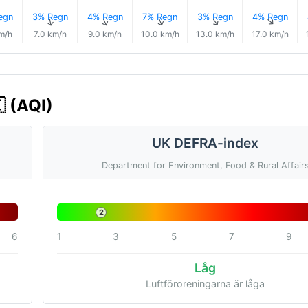
egn
3% Regn
4% Regn
7% Regn
3% Regn
4% Regn
↑
↑
↑
↑
↑
↑
m/h
7.0 km/h
9.0 km/h
10.0 km/h
13.0 km/h
17.0 km/h
 (AQI)
UK DEFRA-index
Department for Environment, Food & Rural Affair
2
6
1
3
5
7
9
Låg
Luftföroreningarna är låga