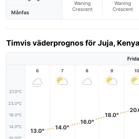
Waning
Waning
Crescent
Crescent
Månfas
Timvis väderprognos för Juja, Kenya
Frid
6
7
8
9
1
27.0°C
23.0°C
20.
18.0°
18.0°C
16.0°
14.0°
14.0°C
13.0°
10.0°C