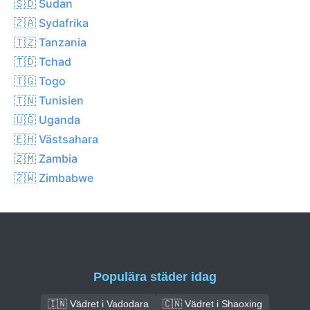
🇸🇩 Sudan
🇿🇦 Sydafrika
🇹🇿 Tanzania
🇹🇩 Tchad
🇹🇬 Togo
🇹🇳 Tunisien
🇺🇬 Uganda
🇪🇭 Västsahara
🇿🇲 Zambia
🇿🇼 Zimbabwe
Populära städer idag
🇮🇳 Vädret i Vadodara
🇨🇳 Vädret i Shaoxing