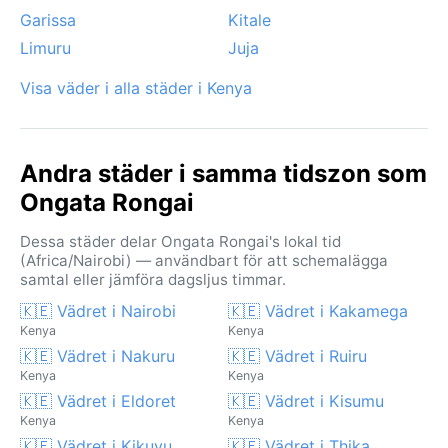
Garissa
Kitale
Limuru
Juja
Visa väder i alla städer i Kenya
Andra städer i samma tidszon som
Ongata Rongai
Dessa städer delar Ongata Rongai's lokal tid
(Africa/Nairobi) — användbart för att schemalägga
samtal eller jämföra dagsljus timmar.
🇰🇪 Vädret i Nairobi
🇰🇪 Vädret i Kakamega
Kenya
Kenya
🇰🇪 Vädret i Nakuru
🇰🇪 Vädret i Ruiru
Kenya
Kenya
🇰🇪 Vädret i Eldoret
🇰🇪 Vädret i Kisumu
Kenya
Kenya
🇰🇪 Vädret i Kikuyu
🇰🇪 Vädret i Thika