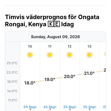
Timvis väderprognos för Ongata
Rongai, Kenya 🇰🇪 Idag
Sunday, August 09, 2026
10
11
12
13
1
25.0°C
22.
22.0°C
21.0°
20.0°
19.0°
18.0°C
18.0°
14.0°C
11.0°C
6% Regn
4% Regn
3% Regn
3% Regn
3% R
↑
↑
↑
↑