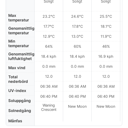
Soligt
Soligt
Soligt
Max
23.2°C
24.6°C
25.5°C
temperatur
17.7°C
17.8°C
18.1°C
Genomsnittlig
temperatur
12.9°C
13.0°C
11.9°C
Min
temperatur
64%
60%
46%
Genomsnittlig
18.4 kph
18.4 kph
16.9 kph
luftfuktighet
0.0 mm
0.0 mm
0.0 mm
Max vind
12.0
12.0
12.0
Total
nederbörd
06:36 AM
06:36 AM
06:36 AM
0
UV-index
06:40 PM
06:40 PM
06:40 PM
Soluppgång
Waning
New Moon
New Moon
N
Crescent
Solnedgång
Månfas