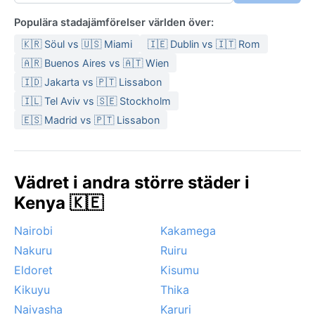
Populära stadajämförelser världen över:
🇰🇷 Söul vs 🇺🇸 Miami
🇮🇪 Dublin vs 🇮🇹 Rom
🇦🇷 Buenos Aires vs 🇦🇹 Wien
🇮🇩 Jakarta vs 🇵🇹 Lissabon
🇮🇱 Tel Aviv vs 🇸🇪 Stockholm
🇪🇸 Madrid vs 🇵🇹 Lissabon
Vädret i andra större städer i
Kenya 🇰🇪
Nairobi
Kakamega
Nakuru
Ruiru
Eldoret
Kisumu
Kikuyu
Thika
Naivasha
Karuri