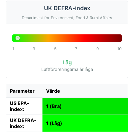
UK DEFRA-index
Department for Environment, Food & Rural Affairs
1
1
3
5
7
9
10
Låg
Luftföroreningarna är låga
Parameter
Värde
US EPA-
1 (Bra)
index:
UK DEFRA-
1 (Låg)
index: