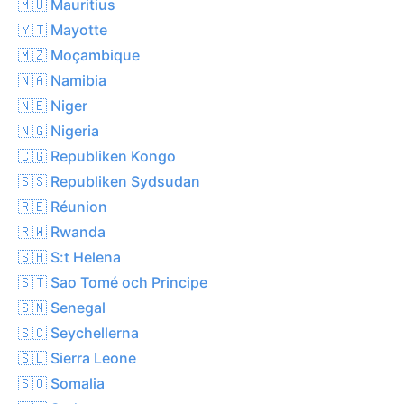
🇲🇺 Mauritius
🇾🇹 Mayotte
🇲🇿 Moçambique
🇳🇦 Namibia
🇳🇪 Niger
🇳🇬 Nigeria
🇨🇬 Republiken Kongo
🇸🇸 Republiken Sydsudan
🇷🇪 Réunion
🇷🇼 Rwanda
🇸🇭 S:t Helena
🇸🇹 Sao Tomé och Principe
🇸🇳 Senegal
🇸🇨 Seychellerna
🇸🇱 Sierra Leone
🇸🇴 Somalia