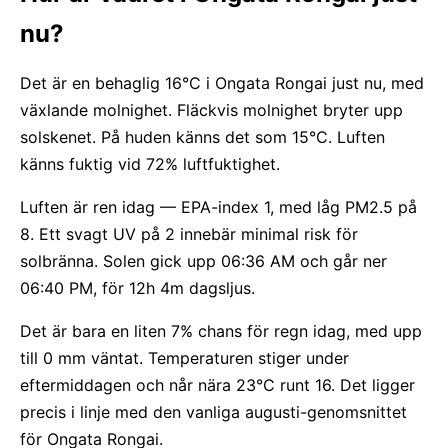
nu?
Det är en behaglig 16°C i Ongata Rongai just nu, med
växlande molnighet. Fläckvis molnighet bryter upp
solskenet. På huden känns det som 15°C. Luften
känns fuktig vid 72% luftfuktighet.
Luften är ren idag — EPA-index 1, med låg PM2.5 på
8. Ett svagt UV på 2 innebär minimal risk för
solbränna. Solen gick upp 06:36 AM och går ner
06:40 PM, för 12h 4m dagsljus.
Det är bara en liten 7% chans för regn idag, med upp
till 0 mm väntat. Temperaturen stiger under
eftermiddagen och når nära 23°C runt 16. Det ligger
precis i linje med den vanliga augusti-genomsnittet
för Ongata Rongai.