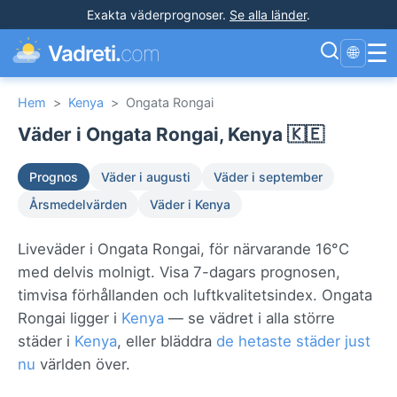
Exakta väderprognoser
.
Se alla länder
.
☰
Vadreti.
com
🌐
Hem
>
Kenya
>
Ongata Rongai
Väder i Ongata Rongai, Kenya 🇰🇪
Prognos
Väder i augusti
Väder i september
Årsmedelvärden
Väder i Kenya
Liveväder i Ongata Rongai, för närvarande 16°C
med delvis molnigt. Visa 7-dagars prognosen,
timvisa förhållanden och luftkvalitetsindex. Ongata
Rongai ligger i
Kenya
— se vädret i alla större
städer i
Kenya
, eller bläddra
de hetaste städer just
nu
världen över.