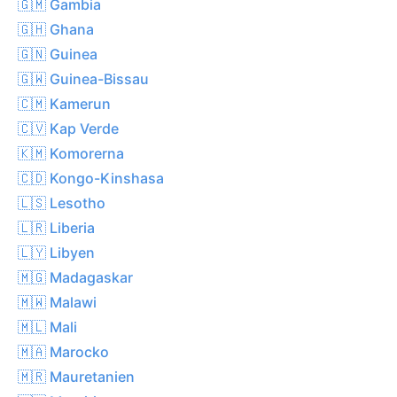
🇬🇲 Gambia
🇬🇭 Ghana
🇬🇳 Guinea
🇬🇼 Guinea-Bissau
🇨🇲 Kamerun
🇨🇻 Kap Verde
🇰🇲 Komorerna
🇨🇩 Kongo-Kinshasa
🇱🇸 Lesotho
🇱🇷 Liberia
🇱🇾 Libyen
🇲🇬 Madagaskar
🇲🇼 Malawi
🇲🇱 Mali
🇲🇦 Marocko
🇲🇷 Mauretanien