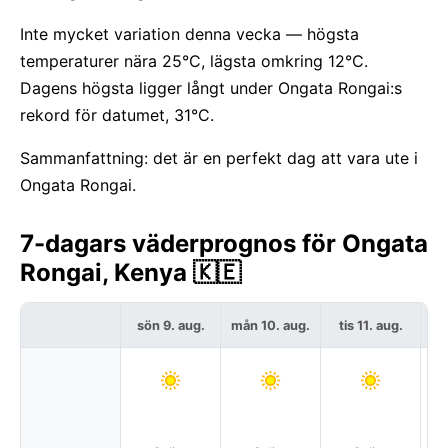
Inte mycket variation denna vecka — högsta
temperaturer nära 25°C, lägsta omkring 12°C.
Dagens högsta ligger långt under Ongata Rongai:s
rekord för datumet, 31°C.
Sammanfattning: det är en perfekt dag att vara ute i
Ongata Rongai.
7-dagars väderprognos för Ongata
Rongai, Kenya 🇰🇪
sön 9. aug.
mån 10. aug.
tis 11. aug.
on