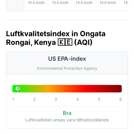
10.0 km/h
13.0 km/h
14.0 km/h
15.0 km/h
14.0 
Luftkvalitetsindex in Ongata
Rongai, Kenya 🇰🇪 (AQI)
US EPA-index
Environmental Protection Agency
1
1
2
3
4
5
6
Bra
Luftkvaliteten anses vara tillfredsställande