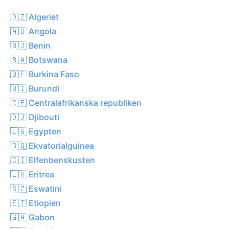
🇩🇿 Algeriet
🇦🇴 Angola
🇧🇯 Benin
🇧🇼 Botswana
🇧🇫 Burkina Faso
🇧🇮 Burundi
🇨🇫 Centralafrikanska republiken
🇩🇯 Djibouti
🇪🇬 Egypten
🇬🇶 Ekvatorialguinea
🇨🇮 Elfenbenskusten
🇪🇷 Eritrea
🇸🇿 Eswatini
🇪🇹 Etiopien
🇬🇦 Gabon