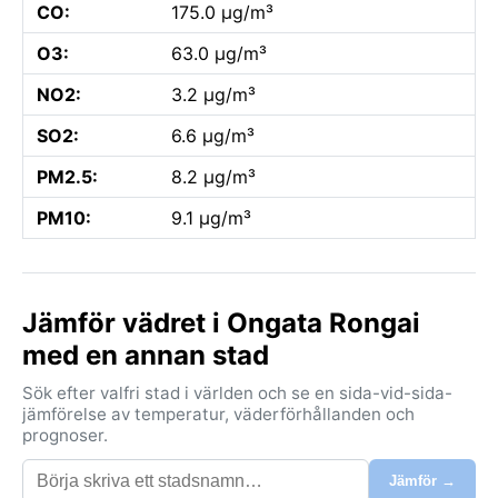
CO:
175.0 µg/m³
O3:
63.0 µg/m³
NO2:
3.2 µg/m³
SO2:
6.6 µg/m³
PM2.5:
8.2 µg/m³
PM10:
9.1 µg/m³
Jämför vädret i Ongata Rongai
med en annan stad
Sök efter valfri stad i världen och se en sida-vid-sida-
jämförelse av temperatur, väderförhållanden och
prognoser.
Jämför →