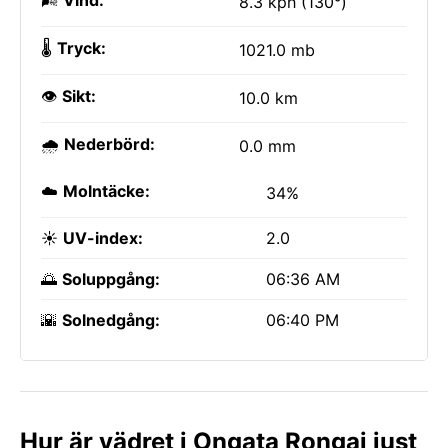
🌬️
Vind:
8.3 kph (130°)
🌡️
Tryck:
1021.0 mb
👁️
Sikt:
10.0 km
🌧️
Nederbörd:
0.0 mm
☁️
Molntäcke:
34%
☀️
UV-index:
2.0
🌅
Soluppgång:
06:36 AM
🌇
Solnedgång:
06:40 PM
Hur är vädret i Ongata Rongai just