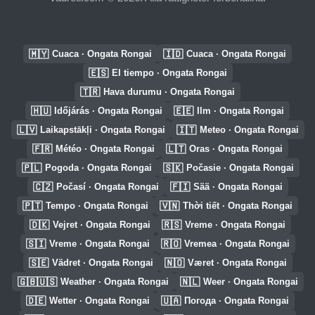
🇲🇾
🇮🇩
Cuaca · Ongata Rongai
Cuaca · Ongata Rongai
🇪🇸
El tiempo · Ongata Rongai
🇹🇷
Hava durumu · Ongata Rongai
🇭🇺
🇪🇪
Időjárás · Ongata Rongai
Ilm · Ongata Rongai
🇱🇻
🇮🇹
Laikapstākļi · Ongata Rongai
Meteo · Ongata Rongai
🇫🇷
🇱🇹
Météo · Ongata Rongai
Oras · Ongata Rongai
🇵🇱
🇸🇰
Pogoda · Ongata Rongai
Počasie · Ongata Rongai
🇨🇿
🇫🇮
Počasí · Ongata Rongai
Sää · Ongata Rongai
🇵🇹
🇻🇳
Tempo · Ongata Rongai
Thời tiết · Ongata Rongai
🇩🇰
🇷🇸
Vejret · Ongata Rongai
Vreme · Ongata Rongai
🇸🇮
🇷🇴
Vreme · Ongata Rongai
Vremea · Ongata Rongai
🇸🇪
🇳🇴
Vädret · Ongata Rongai
Været · Ongata Rongai
🇬🇧🇺🇸
🇳🇱
Weather · Ongata Rongai
Weer · Ongata Rongai
🇩🇪
🇺🇦
Wetter · Ongata Rongai
Погода · Ongata Rongai