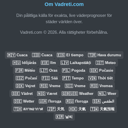
Om Vadreti.com
Din pålitliga källa för exakta, live väderprognoser för
städer världen över.
Vadreti.com © 2026. Alla rättigheter förbehållna.
🇲🇾
🇮🇩
🇪🇸
🇹🇷
Cuaca
Cuaca
El tiempo
Hava durumu
🇭🇺
🇪🇪
🇱🇻
🇮🇹
Időjárás
Ilm
Laikapstākļi
Meteo
🇫🇷
🇱🇹
🇵🇱
🇸🇰
Météo
Oras
Pogoda
Počasie
🇨🇿
🇫🇮
🇵🇹
🇻🇳
Počasí
Sää
Tempo
Thời tiết
🇩🇰
🇷🇸
🇸🇮
🇷🇴
Vejret
Vreme
Vreme
Vremea
🇸🇪
🇳🇴
🇬🇧🇺🇸
🇳🇱
Vädret
Været
Weather
Weer
🇩🇪
🇺🇦
🇷🇺
🇸🇦
Wetter
Погода
Погода
الطقس
🇹🇭
🇯🇵
🇭🇰
🇹🇼
สภาพอากาศ
天気
天氣
天氣預報
🇰🇷
날씨