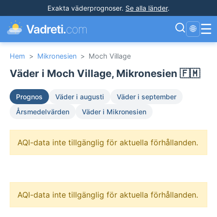
Exakta väderprognoser
.
Se alla länder
.
☰
Vadreti.
com
🌐
Hem
>
Mikronesien
>
Moch Village
Väder i Moch Village, Mikronesien 🇫🇲
Prognos
Väder i augusti
Väder i september
Årsmedelvärden
Väder i Mikronesien
AQI-data inte tillgänglig för aktuella förhållanden.
AQI-data inte tillgänglig för aktuella förhållanden.