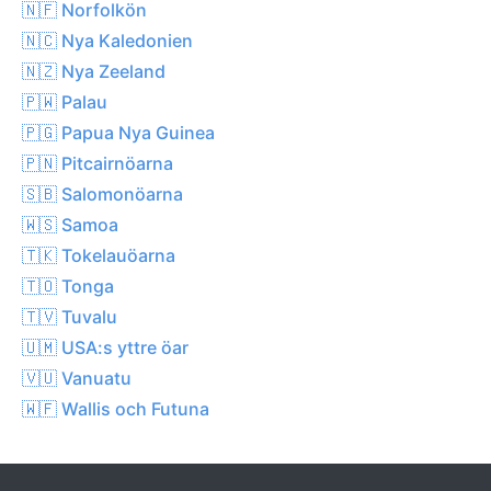
🇳🇫 Norfolkön
🇳🇨 Nya Kaledonien
🇳🇿 Nya Zeeland
🇵🇼 Palau
🇵🇬 Papua Nya Guinea
🇵🇳 Pitcairnöarna
🇸🇧 Salomonöarna
🇼🇸 Samoa
🇹🇰 Tokelauöarna
🇹🇴 Tonga
🇹🇻 Tuvalu
🇺🇲 USA:s yttre öar
🇻🇺 Vanuatu
🇼🇫 Wallis och Futuna