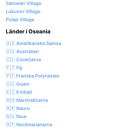
Satowan Village
Lukunor Village
Pulap Village
Länder i Oseania
🇦🇸 Amerikanska Samoa
🇦🇺 Australien
🇨🇰 Cooköarna
🇫🇯 Fiji
🇵🇫 Franska Polynesien
🇬🇺 Guam
🇰🇮 Kiribati
🇲🇭 Marshallöarna
🇳🇷 Nauru
🇳🇺 Niue
🇲🇵 Nordmarianerna