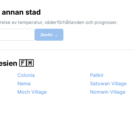
n annan stad
förelse av temperatur, väderförhållanden och prognoser.
Jämför →
esien 🇫🇲
Colonia
Palikir
Nema
Satowan Village
Moch Village
Nomwin Village