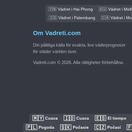
🇻🇳 Vädret i Hai Phong
🇦🇺 Vädret i Mel
🇮🇩 Vädret i Palembang
🇨🇦 Vädret i Mo
Om Vadreti.com
Din pålitliga källa för exakta, live väderprognoser
för städer världen över.
Vadreti.com © 2026. Alla rättigheter förbehållna.
🇲🇾
🇮🇩
🇪🇸
Cuaca
Cuaca
El tiempo
🇵🇱
🇸🇰
🇨🇿

Pogoda
Počasie
Počasí