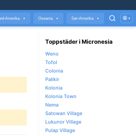
🌐
rd-Amerika
Oseania
Sør-Amerika
▾
▼
▼
▼
Toppstäder i Micronesia
Weno
Tofol
Colonia
Palikir
Kolonia
Kolonia Town
Nema
Satowan Village
Lukunor Village
Pulap Village