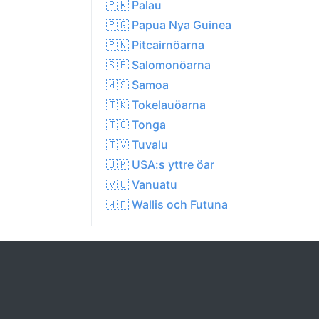
🇵🇼 Palau
🇵🇬 Papua Nya Guinea
🇵🇳 Pitcairnöarna
🇸🇧 Salomonöarna
🇼🇸 Samoa
🇹🇰 Tokelauöarna
🇹🇴 Tonga
🇹🇻 Tuvalu
🇺🇲 USA:s yttre öar
🇻🇺 Vanuatu
🇼🇫 Wallis och Futuna