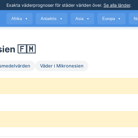
Exakta väderprognoser
för städer världen över
.
Se alla länder
.
Afrika
Antarktis
Asia
Europa
No
▼
▼
▼
▼
sien 🇫🇲
smedelvärden
Väder i Mikronesien