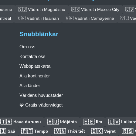
bourne
🇸🇴 Vädret i Mogadishu
🇲🇽 Vädret i Mexico City
🇨🇩 
ntreal
🇨🇳 Vädret i Huainan
🇬🇳 Vädret i Camayenne
🇻🇪 Vä
Snabblänkar
Om oss
Kontakta oss
Webbplatskarta
Alla kontinenter
Alla länder
Världens huvudstäder
🧩 Gratis väderwidget
🇹🇷
🇭🇺
🇪🇪
🇱🇻
Hava durumu
Időjárás
Ilm
Laikaps
🇮
🇵🇹
🇻🇳
🇩🇰
🇷🇸
Sää
Tempo
Thời tiết
Vejret