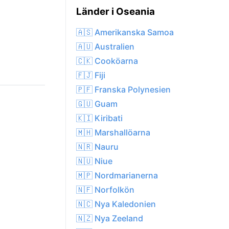
Länder i Oseania
🇦🇸 Amerikanska Samoa
🇦🇺 Australien
🇨🇰 Cooköarna
🇫🇯 Fiji
🇵🇫 Franska Polynesien
🇬🇺 Guam
🇰🇮 Kiribati
🇲🇭 Marshallöarna
🇳🇷 Nauru
🇳🇺 Niue
🇲🇵 Nordmarianerna
🇳🇫 Norfolkön
🇳🇨 Nya Kaledonien
🇳🇿 Nya Zeeland