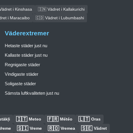
Vädret i Kinshasa
🇮🇳 Vädret i Kallakurichi
dret i Maracaibo
🇨🇩 Vädret i Lubumbashi
Väderextremer
Hetaste städer just nu
Kallaste städer just nu
Regnigaste städer
Vindigaste städer
Soligaste städer
Sämsta luftkvaliteten just nu
🇮🇹
🇫🇷
🇱🇹
tākļi
Meteo
Météo
Oras
🇸🇮
🇷🇴
🇸🇪
Vreme
Vreme
Vremea
Vädret